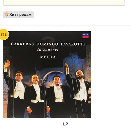
Хит продаж
-17%
LP