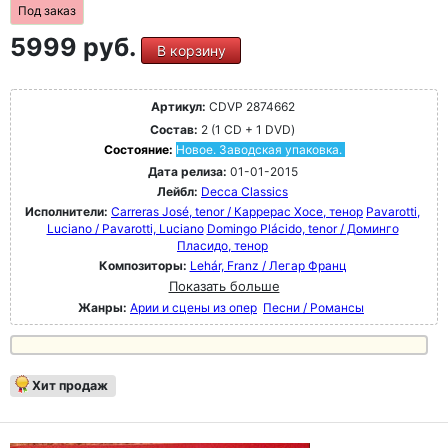
Под заказ
5999 руб.
В корзину
Артикул:
CDVP 2874662
Состав:
2 (1 CD + 1 DVD)
Состояние:
Новое. Заводская упаковка.
Дата релиза:
01-01-2015
Лейбл:
Decca Classics
Исполнители:
Carreras José, tenor / Каррерас Хосе, тенор
Pavarotti,
Luciano / Pavarotti, Luciano
Domingo Plácido, tenor / Доминго
Пласидо, тенор
Композиторы:
Lehár, Franz / Легар Франц
Показать больше
Жанры:
Арии и сцены из опер
Песни / Романсы
Хит продаж