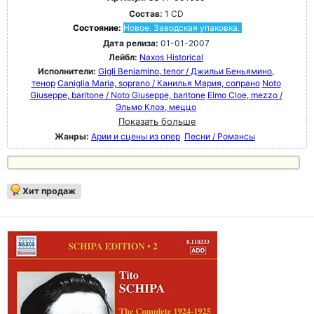
Состав:
1 CD
Состояние:
Новое. Заводская упаковка.
Дата релиза:
01-01-2007
Лейбл:
Naxos Historical
Исполнители:
Gigli Beniamino, tenor / Джильи Беньямино,
тенор
Caniglia Maria, soprano / Канилья Мария, сопрано
Noto
Giuseppe, baritone / Noto Giuseppe, baritone
Elmo Cloe, mezzo /
Эльмо Клоэ, меццо
Показать больше
Жанры:
Арии и сцены из опер
Песни / Романсы
Хит продаж