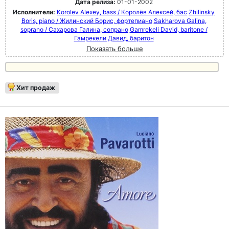
Дата релиза:
01-01-2002
Исполнители:
Korolev Alexey, bass / Королёв Алексей, бас
Zhilinsky
Boris, piano / Жилинский Борис, фортепиано
Sakharova Galina,
soprano / Сахарова Галина, сопрано
Gamrekeli David, baritone /
Гамрекели Давид, баритон
Показать больше
Хит продаж