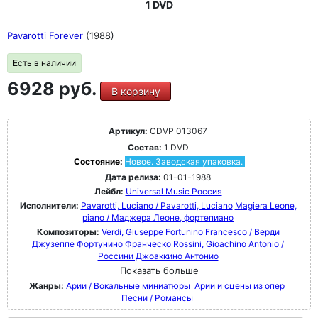
1 DVD
Pavarotti Forever
(1988)
Есть в наличии
6928 руб.
В корзину
Артикул:
CDVP 013067
Состав:
1 DVD
Состояние:
Новое. Заводская упаковка.
Дата релиза:
01-01-1988
Лейбл:
Universal Music Россия
Исполнители:
Pavarotti, Luciano / Pavarotti, Luciano
Magiera Leone,
piano / Маджера Леоне, фортепиано
Композиторы:
Verdi, Giuseppe Fortunino Francesco / Верди
Джузеппе Фортунино Франческо
Rossini, Gioachino Antonio /
Россини Джоаккино Антонио
Показать больше
Жанры:
Арии / Вокальные миниатюры
Арии и сцены из опер
Песни / Романсы