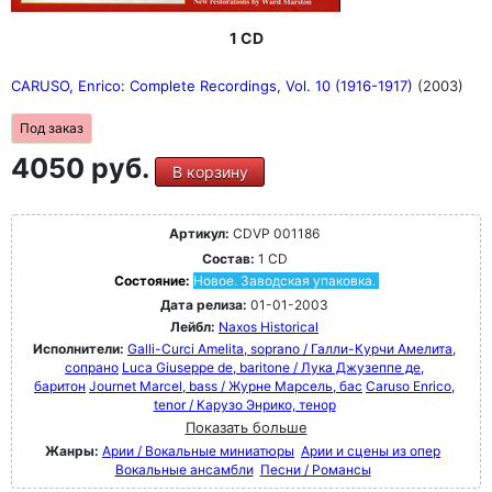
1 CD
CARUSO, Enrico: Complete Recordings, Vol. 10 (1916-1917)
(2003)
Под заказ
4050 руб.
В корзину
Артикул:
CDVP 001186
Состав:
1 CD
Состояние:
Новое. Заводская упаковка.
Дата релиза:
01-01-2003
Лейбл:
Naxos Historical
Исполнители:
Galli-Curci Amelita, soprano / Галли-Курчи Амелита,
сопрано
Luca Giuseppe de, baritone / Лука Джузеппе де,
баритон
Journet Marcel, bass / Журне Марсель, бас
Caruso Enrico,
tenor / Карузо Энрико, тенор
Показать больше
Жанры:
Арии / Вокальные миниатюры
Арии и сцены из опер
Вокальные ансамбли
Песни / Романсы