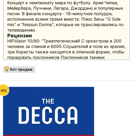
Концерт к чемпионату мира по футболу. Арии Чилеа,
Мейербера, Пуччини, Легара, Джордано и популярные
песни. В финале концерта - 18-минутное попурри,
исполненное всеми тремя вместе. Плюс бисы "O Sole
mio" и "Nessun Dorma", которые не транслировались по
телевидению.
Рецензии
HiFiVision 10/90: "Триатлетический! С оркестром в 200
человек за спиной и 6000 Слушателей в поле их зрения,
три Хористы также находятся в отличной форме, чтобы
порадовать поклонников Поклонников такими
жемчужинами, как "Granada" и "O sole mio" растают"
Хит продаж
-8%