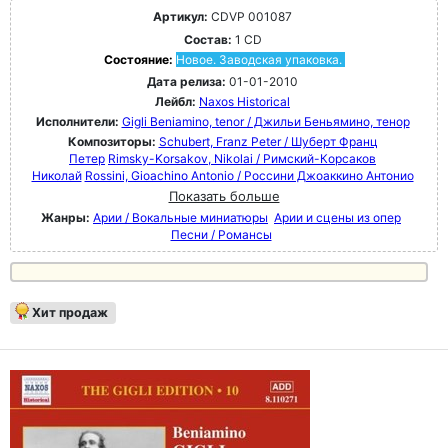
Артикул:
CDVP 001087
Состав:
1 CD
Состояние:
Новое. Заводская упаковка.
Дата релиза:
01-01-2010
Лейбл:
Naxos Historical
Исполнители:
Gigli Beniamino, tenor / Джильи Беньямино, тенор
Композиторы:
Schubert, Franz Peter / Шуберт Франц
Петер
Rimsky-Korsakov, Nikolai / Римский-Корсаков
Николай
Rossini, Gioachino Antonio / Россини Джоаккино Антонио
Показать больше
Жанры:
Арии / Вокальные миниатюры
Арии и сцены из опер
Песни / Романсы
Хит продаж