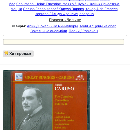
бас
Schumann-Heink Ernestine, mezzo / Шуман-Хайнк Эрнестина,
меццо
Caruso Enrico, tenor / Карузо Энрико, тенор
Alda Frances,
soprano / Альда Франсис, сопрано
Показать больше
Жанры:
Арии / Вокальные миниатюры
Арии и сцены из опер
Вокальные ансамбли
Песни / Романсы
Хит продаж