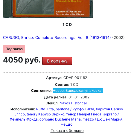
1 CD
CARUSO, Enrico: Complete Recordings, Vol. 8 (1913-1914)
(2002)
Под заказ
4050 руб.
В корзину
Артикул:
CDVP 001182
Состав:
1 CD
Состояние:
Новое. Заводская упаковка.
Дата релиза:
01-01-2002
Лейбл:
Naxos Historical
Исполнители:
Ruffo Titta, baritone / Руффо Титта, баритон
Caruso
Enrico, tenor / Карузо Энрико, тенор
Hempel Frieda, soprano /
Хемпель Фрида, сопрано
Duchêne Maria, mezzo / Дюшен Мария,
меццо
Показать больше