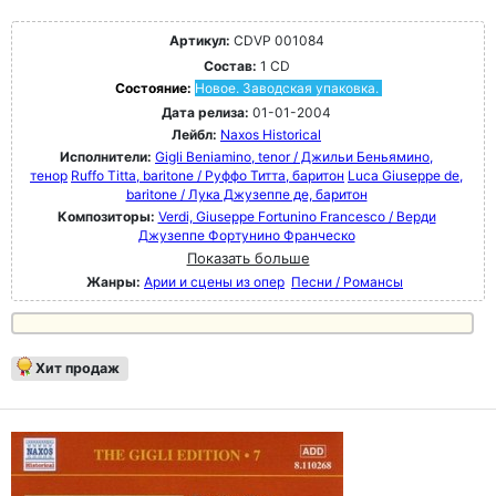
Артикул:
CDVP 001084
Состав:
1 CD
Состояние:
Новое. Заводская упаковка.
Дата релиза:
01-01-2004
Лейбл:
Naxos Historical
Исполнители:
Gigli Beniamino, tenor / Джильи Беньямино,
тенор
Ruffo Titta, baritone / Руффо Титта, баритон
Luca Giuseppe de,
baritone / Лука Джузеппе де, баритон
Композиторы:
Verdi, Giuseppe Fortunino Francesco / Верди
Джузеппе Фортунино Франческо
Показать больше
Жанры:
Арии и сцены из опер
Песни / Романсы
Хит продаж