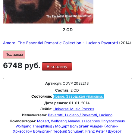
2 CD
Amore. The Essential Romantic Collection - Luciano Pavarotti
(2014)
Под заказ
6748 руб.
В корзину
Артикул:
CDVP 2082213
Состав:
2 CD
Состояние:
Новое. Заводская упаковка.
Дата релиза:
01-01-2014
Лейбл:
Universal Music Россия
Исполнители:
Pavarotti, Luciano / Pavarotti, Luciano
Композиторы:
Mozart, Wolfgang Amadeus (Joannes Chrysostomus
Wolfgang Theophilus) / Моцарт Вольфганг Амадей (Иоганн
Хризостом Вольфганг Теофил)
Schubert, Franz Peter / Шуберт