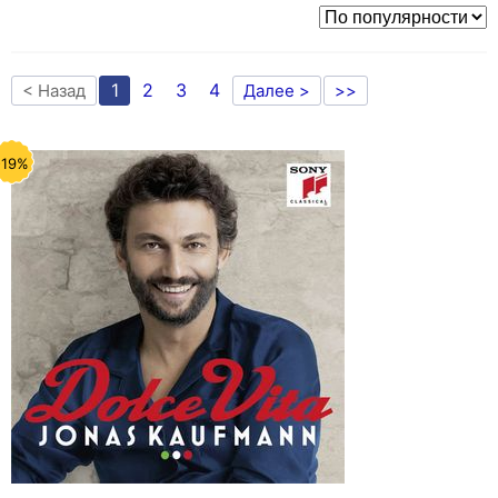
1
2
3
4
< Назад
Далее >
>>
-19%