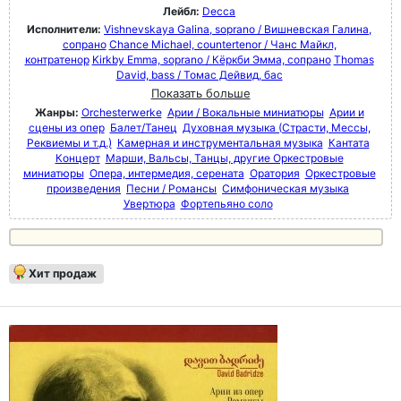
Лейбл:
Decca
Исполнители:
Vishnevskaya Galina, soprano / Вишневская Галина,
сопрано
Chance Michael, countertenor / Чанс Майкл,
контратенор
Kirkby Emma, soprano / Кёркби Эмма, сопрано
Thomas
David, bass / Томас Дейвид, бас
Показать больше
Жанры:
Orchesterwerke
Арии / Вокальные миниатюры
Арии и
сцены из опер
Балет/Танец
Духовная музыка (Страсти, Мессы,
Реквиемы и т.д.)
Камерная и инструментальная музыка
Кантата
Концерт
Марши, Вальсы, Танцы, другие Оркестровые
миниатюры
Опера, интермедия, серената
Оратория
Оркестровые
произведения
Песни / Романсы
Симфоническая музыка
Увертюра
Фортепьяно соло
Хит продаж