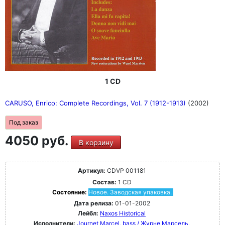
1 CD
CARUSO, Enrico: Complete Recordings, Vol. 7 (1912-1913)
(2002)
Под заказ
4050 руб.
В корзину
Артикул:
CDVP 001181
Состав:
1 CD
Состояние:
Новое. Заводская упаковка.
Дата релиза:
01-01-2002
Лейбл:
Naxos Historical
Исполнители:
Journet Marcel, bass / Журне Марсель,