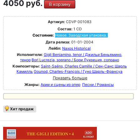
4050 руб.
В корзину
Артикул:
CDVP 001083
Состав:
1 CD
Состояние:
Новое. Заводская упаковка.
Дата релиза:
01-01-2004
Лейбл:
Naxos Historical
Исполнители:
Gigli Beniamino, tenor / Джильи Беньямино,
тенор
Bori Lucrezia, soprano / Бори Лукреция, сопрано
Композиторы:
Saint-Saëns, Charles Camille / Сен-Санс Шарль
Камилль
Gounod, Charles-François / Гуно Шарль-Франсуа
Показать больше
Жанры:
Арии и сцены из опер
Песни / Романсы
Хит продаж