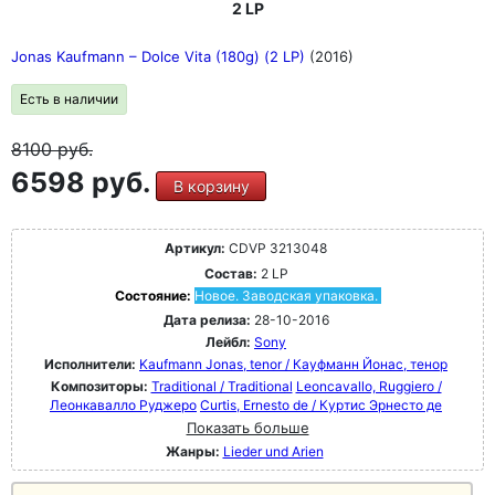
2 LP
Jonas Kaufmann – Dolce Vita (180g) (2 LP)
(2016)
Есть в наличии
8100
руб.
6598 руб.
В корзину
Артикул:
CDVP 3213048
Состав:
2 LP
Состояние:
Новое. Заводская упаковка.
Дата релиза:
28-10-2016
Лейбл:
Sony
Исполнители:
Kaufmann Jonas, tenor / Кауфманн Йонас, тенор
Композиторы:
Traditional / Traditional
Leoncavallo, Ruggiero /
Леонкавалло Руджеро
Curtis, Ernesto de / Куртис Эрнесто де
Показать больше
Жанры:
Lieder und Arien