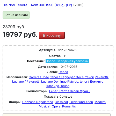
Die drei Tenöre - Rom Juli 1990 (180g) (LP)
(2015)
Есть в наличии
23799
руб.
19797 руб.
В корзину
Артикул:
CDVP 2874628
Состав:
LP
Состояние:
Новое. Заводская упаковка.
Дата релиза:
10-07-2015
Лейбл:
Decca
Исполнители:
Carreras José, tenor / Каррерас Хосе, тенор
Pavarotti,
Luciano / Pavarotti, Luciano
Domingo Plácido, tenor / Доминго
Пласидо, тенор
Композиторы:
Lehár, Franz / Легар Франц
Показать больше
Жанры:
Canzone Napoletana
Classical
Lieder und Arien
Modern
Musical
Opera
Romantic