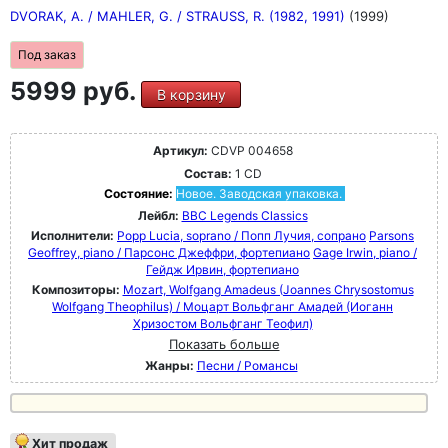
DVORAK, A. / MAHLER, G. / STRAUSS, R. (1982, 1991)
(1999)
Под заказ
5999 руб.
В корзину
Артикул:
CDVP 004658
Состав:
1 CD
Состояние:
Новое. Заводская упаковка.
Лейбл:
BBC Legends Classics
Исполнители:
Popp Lucia, soprano / Попп Лучия, сопрано
Parsons
Geoffrey, piano / Парсонс Джеффри, фортепиано
Gage Irwin, piano /
Гейдж Ирвин, фортепиано
Композиторы:
Mozart, Wolfgang Amadeus (Joannes Chrysostomus
Wolfgang Theophilus) / Моцарт Вольфганг Амадей (Иоганн
Хризостом Вольфганг Теофил)
Показать больше
Жанры:
Песни / Романсы
Хит продаж