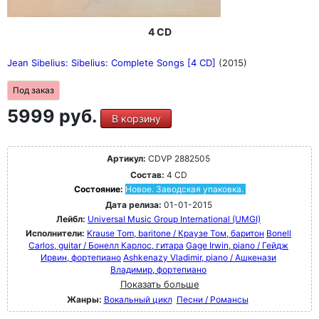
4 CD
Jean Sibelius: Sibelius: Complete Songs [4 CD]
(2015)
Под заказ
5999 руб.
В корзину
Артикул:
CDVP 2882505
Состав:
4 CD
Состояние:
Новое. Заводская упаковка.
Дата релиза:
01-01-2015
Лейбл:
Universal Music Group International (UMGI)
Исполнители:
Krause Tom, baritone / Краузе Том, баритон
Bonell
Carlos, guitar / Бонелл Карлос, гитара
Gage Irwin, piano / Гейдж
Ирвин, фортепиано
Ashkenazy Vladimir, piano / Ашкенази
Владимир, фортепиано
Показать больше
Жанры:
Вокальный цикл
Песни / Романсы