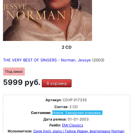
2 CD
THE VERY BEST OF SINGERS - Norman, Jessye
(2003)
Под заказ
5999 руб.
В корзину
Артикул:
CDVP 017335
Состав:
2 CD
Состояние:
Новое. Заводская упаковка.
Дата релиза:
01-01-2003
Лейбл:
EMI Classics
Исполнители:
Gage Irwin, piano / Гейдж Ирвин, фортепиано
Norman