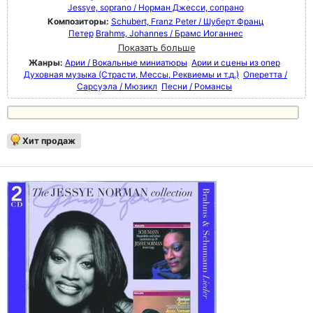
Jessye, soprano / Норман Джесси, сопрано
Композиторы:
Schubert, Franz Peter / Шуберт Франц
Петер
Brahms, Johannes / Брамс Иоганнес
Показать больше
Жанры:
Арии / Вокальные миниатюры
Арии и сцены из опер
Духовная музыка (Страсти, Мессы, Реквиемы и т.д.)
Оперетта /
Сарсуэла / Мюзикл
Песни / Романсы
Хит продаж