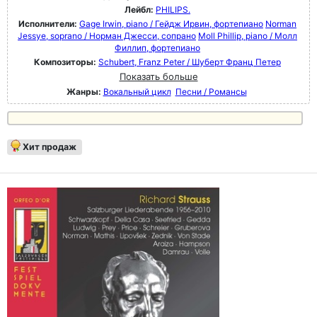
Лейбл:
PHILIPS.
Исполнители:
Gage Irwin, piano / Гейдж Ирвин, фортепиано
Norman
Jessye, soprano / Норман Джесси, сопрано
Moll Phillip, piano / Молл
Филлип, фортепиано
Композиторы:
Schubert, Franz Peter / Шуберт Франц Петер
Показать больше
Жанры:
Вокальный цикл
Песни / Романсы
Хит продаж