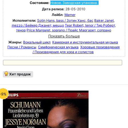
Состояние:
Новое. Заводская упаковка.
Дата релиза:
28-05-2010
Лейбл:
Warner
Исполнители:
Sotin Hans, bass / Зотин Ханс, бас
Baker Janet,
mezzo / Бейкер Джанет, меццо
Tear Robert, tenor / Тир Роберт,
тенор
Price Margaret, soprano / Прайс Маргарет, сопрано
Показать больше
Жанры:
Вокальный цикл
Камерная и инструментальная музыка
Песни / Романсы
Симфоническая музыка
Хоровые произведения
/ Произведения для хора и солистов
Хит продаж
-9%