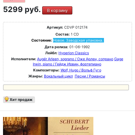
5299 руб.
В корзину
Артикул:
CDVP 012174
Состав:
1 CD
Состояние:
Новое. Заводская упаковка.
Дата релиза:
01-06-1992
Лейбл:
Hyperion Classics
Исполнители:
Augér Arleen, soprano / Оже Арлен, сопрано
Gage
Irwin, piano / Гейдж Ирвин, фортепиано
Композиторы:
Wolf, Hugo / Вольф Гуго
Жанры:
Вокальный цикл
Песни / Романсы
Хит продаж