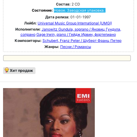
Состав:
2 CD
Состояние:
Новое. Заводская упаковка.
Дата релиза:
01-01-1997
Лейбл:
Universal Music Group International (UMGI)
Исполнители:
Janowitz Gundula, soprano / Яновиц Гундула,
сопрано
Gage Irwin, piano / Гейдж Ирвин, фортепиано
Композиторы:
Schubert, Franz Peter / Шуберт Франц Петер
Жанры:
Песни / Романсы
Хит продаж