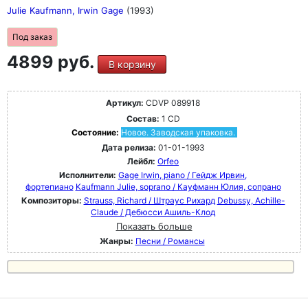
Julie Kaufmann, Irwin Gage
(1993)
Под заказ
4899 руб.
В корзину
Артикул:
CDVP 089918
Состав:
1 CD
Состояние:
Новое. Заводская упаковка.
Дата релиза:
01-01-1993
Лейбл:
Orfeo
Исполнители:
Gage Irwin, piano / Гейдж Ирвин,
фортепиано
Kaufmann Julie, soprano / Кауфманн Юлия, сопрано
Композиторы:
Strauss, Richard / Штраус Рихард
Debussy, Achille-
Claude / Дебюсси Ашиль-Клод
Показать больше
Жанры:
Песни / Романсы