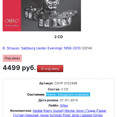
2 CD
R. Strauss: Salzburg Lieder Evenings 1956-2010
(2014)
Под заказ
4499 руб.
В корзину
Артикул:
CDVP 2102499
Состав:
2 CD
Состояние:
Новое. Заводская упаковка.
Дата релиза:
01-01-2014
Лейбл:
Orfeo
Исполнители:
Gedda (Harry Gustaf) Nikolai, tenor / Гедда (Гарри
Густав) Николай, тенор
Schreier Peter, tenor / Шраер Петер,