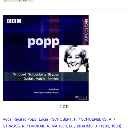
1 CD
Vocal Recital: Popp, Lucia - SCHUBERT, F. / SCHOENBERG, A. /
STRAUSS, R. / DVORAK, A. MAHLER, G. / BRAHMS, J. (1980, 1983)