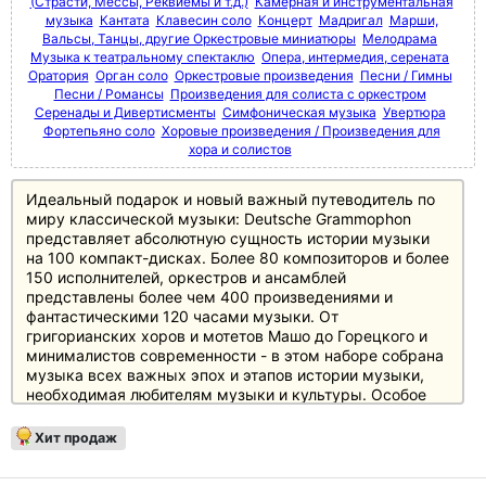
(Страсти, Мессы, Реквиемы и т.д.)
Камерная и инструментальная
музыка
Кантата
Клавесин соло
Концерт
Мадригал
Марши,
Вальсы, Танцы, другие Оркестровые миниатюры
Мелодрама
Музыка к театральному спектаклю
Опера, интермедия, серената
Оратория
Орган соло
Оркестровые произведения
Песни / Гимны
Песни / Романсы
Произведения для солиста с оркестром
Серенады и Дивертисменты
Симфоническая музыка
Увертюра
Фортепьяно соло
Хоровые произведения / Произведения для
хора и солистов
Идеальный подарок и новый важный путеводитель по
миру классической музыки: Deutsche Grammophon
представляет абсолютную сущность истории музыки
на 100 компакт-дисках. Более 80 композиторов и более
150 исполнителей, оркестров и ансамблей
представлены более чем 400 произведениями и
фантастическими 120 часами музыки. От
григорианских хоров и мотетов Машо до Горецкого и
минималистов современности - в этом наборе собрана
музыка всех важных эпох и этапов истории музыки,
необходимая любителям музыки и культуры. Особое
внимание уделено основному репертуару с великими
классиками и романтиками, а также XX веку, который
Хит продаж
представлен в боксе не менее чем 20 дисками.
Источником информации служит 250-страничный