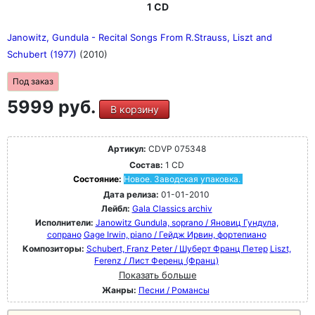
1 CD
Janowitz, Gundula - Recital Songs From R.Strauss, Liszt and
Schubert (1977)
(2010)
Под заказ
5999 руб.
В корзину
Артикул:
CDVP 075348
Состав:
1 CD
Состояние:
Новое. Заводская упаковка.
Дата релиза:
01-01-2010
Лейбл:
Gala Classics archiv
Исполнители:
Janowitz Gundula, soprano / Яновиц Гундула,
сопрано
Gage Irwin, piano / Гейдж Ирвин, фортепиано
Композиторы:
Schubert, Franz Peter / Шуберт Франц Петер
Liszt,
Ferenz / Лист Ференц (Франц)
Показать больше
Жанры:
Песни / Романсы