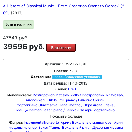
A History of Classical Music - From Gregorian Chant to Gorecki (2
CD)
(2013)
Есть в наличии
47549
руб.
39596 руб.
В корзину
Артикул:
CDVP 1271381
Состав:
2 CD
Состояние:
Новое. Заводская упаковка.
Дата релиза:
11-10-2013
Лейбл:
DGG
Исполнители:
Rostropovich Mstislav, cello / Ростропович Мстислав,
виолончель
Gilels Emil, piano / Гилельс Эмиль,
фортепиано
Obraztsova Elena, mezzo / Образцова Елена,
меццо
Berman Lazar, piano / Берман Лазарь, фортепиано
Показать больше
Жанры:
Instrumentalkonzerte
Арии / Вокальные миниатюры
Арии
и сцены из опер
Балет/Танец
Вокальный цикл
Духовная музыка