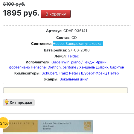
8100
руб.
1895 руб.
В корзину
Артикул:
CDVP 036141
Состав:
CD
Состояние:
Новое. Заводская упаковка.
Дата релиза:
27-06-2000
Лейбл:
Teldec
Исполнители:
Gage Irwin, piano / Гейдж Ирвин,
фортепиано
Henschel Dietrich, baritone / Хеншель Дитрих, баритон
Композиторы:
Schubert, Franz Peter / Шуберт Франц Петер
Жанры:
Вокальный цикл
Хит продаж
-34%