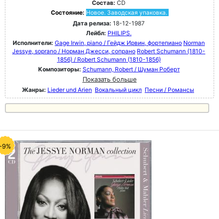
Состав:
CD
Состояние:
Новое. Заводская упаковка.
Дата релиза:
18-12-1987
Лейбл:
PHILIPS.
Исполнители:
Gage Irwin, piano / Гейдж Ирвин, фортепиано
Norman
Jessye, soprano / Норман Джесси, сопрано
Robert Schumann (1810-
1856) / Robert Schumann (1810-1856)
Композиторы:
Schumann, Robert / Шуман Роберт
Показать больше
Жанры:
Lieder und Arien
Вокальный цикл
Песни / Романсы
-9%