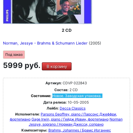
2 CD
Norman, Jessye - Brahms & Schumann Lieder
(2005)
Под заказ
5999 руб.
В корзину
Артикул:
CDVP 022843
Состав:
2 CD
Состояние:
Новое. Заводская упаковка.
Дата релиза:
10-05-2005
Лейбл:
Decca Classics
Исполнители:
Parsons Geoffrey, piano / Парсонс Джеффри,
фортепиано
Gage Irwin, piano / Гейдж Ирвин, фортепиано
Norman
Jessye, soprano / Норман Джесси, сопрано
Композиторы:
Brahms, Johannes / Брамс Иоганнес