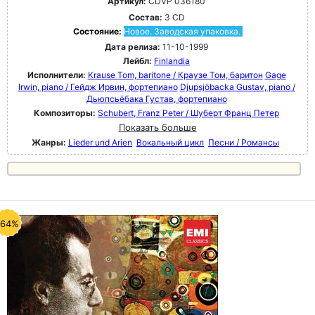
Артикул:
CDVP 036180
Состав:
3 CD
Состояние:
Новое. Заводская упаковка.
Дата релиза:
11-10-1999
Лейбл:
Finlandia
Исполнители:
Krause Tom, baritone / Краузе Том, баритон
Gage
Irwin, piano / Гейдж Ирвин, фортепиано
Djupsjöbacka Gustav, piano /
Дьюпсьёбака Густав, фортепиано
Композиторы:
Schubert, Franz Peter / Шуберт Франц Петер
Показать больше
Жанры:
Lieder und Arien
Вокальный цикл
Песни / Романсы
-64%