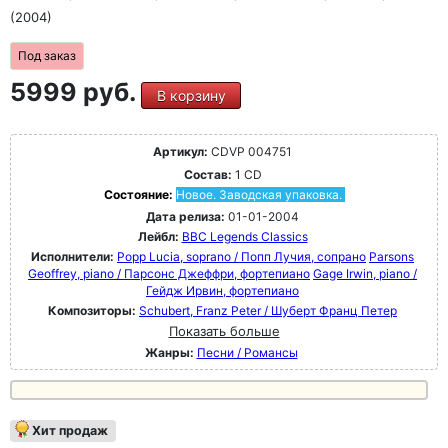
(2004)
Под заказ
5999 руб.
В корзину
Артикул:
CDVP 004751
Состав:
1 CD
Состояние:
Новое. Заводская упаковка.
Дата релиза:
01-01-2004
Лейбл:
BBC Legends Classics
Исполнители:
Popp Lucia, soprano / Попп Лучия, сопрано
Parsons
Geoffrey, piano / Парсонс Джеффри, фортепиано
Gage Irwin, piano /
Гейдж Ирвин, фортепиано
Композиторы:
Schubert, Franz Peter / Шуберт Франц Петер
Показать больше
Жанры:
Песни / Романсы
Хит продаж