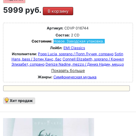
5999 руб.
В корзину
Артикул:
CDVP 016744
Состав:
2 CD
Состояние:
Новое. Заводская упаковка.
Лейбл:
EMI Classics
Исполнители:
Popp Lucia, soprano / Попп Лучия, сопрано
Sotin
Hans, bass / Зотин Ханс, бас
Connell Elizabeth, soprano / Коннел
Элизабет, сопрано
Denize Nadine, mezzo / Дениз Надин, меццо
Показать больше
Жанры:
Симфоническая музыка
Хит продаж