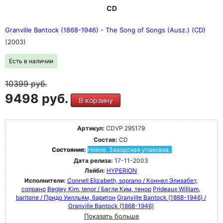
CD
Granville Bantock (1868-1946) - The Song of Songs (Ausz.) (CD)
(2003)
Есть в наличии
10399
руб.
9498 руб.
В корзину
Артикул:
CDVP 295179
Состав:
CD
Состояние:
Новое. Заводская упаковка.
Дата релиза:
17-11-2003
Лейбл:
HYPERION
Исполнители:
Connell Elizabeth, soprano / Коннел Элизабет,
сопрано
Begley Kim, tenor / Бегли Ким, тенор
Prideaux William,
baritone / Придо Уилльям, баритон
Granville Bantock (1868-1946) /
Granville Bantock (1868-1946)
Показать больше