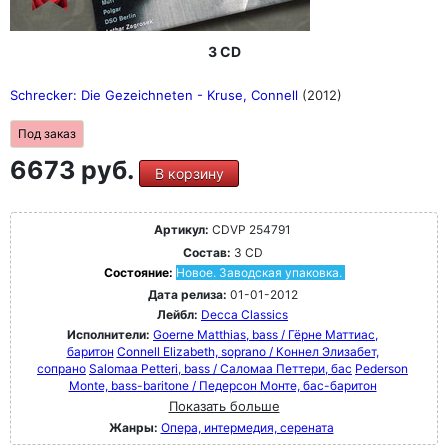
3 CD
Schrecker: Die Gezeichneten - Kruse, Connell
(2012)
Под заказ
6673 руб.
В корзину
Артикул:
CDVP 254791
Состав:
3 CD
Состояние:
Новое. Заводская упаковка.
Дата релиза:
01-01-2012
Лейбл:
Decca Classics
Исполнители:
Goerne Matthias, bass / Гёрне Маттиас,
баритон
Connell Elizabeth, soprano / Коннел Элизабет,
сопрано
Salomaa Petteri, bass / Саломаа Петтери, бас
Pederson
Monte, bass-baritone / Педерсон Монте, бас-баритон
Показать больше
Жанры:
Опера, интермедия, серената