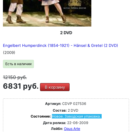
2 DVD
Engelbert Humperdinck (1854-1921) - Hänsel & Gretel (2 DVD)
(2009)
Есть в наличии
12150
руб.
6831 руб.
В корзину
Артикул:
CDVP 027536
Состав:
2 DVD
Состояние:
Новое. Заводская упаковка.
Дата релиза:
22-06-2009
Лейбл:
Opus Arte