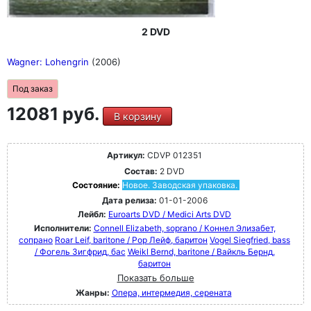
2 DVD
Wagner: Lohengrin
(2006)
Под заказ
12081 руб.
В корзину
Артикул:
CDVP 012351
Состав:
2 DVD
Состояние:
Новое. Заводская упаковка.
Дата релиза:
01-01-2006
Лейбл:
Euroarts DVD / Medici Arts DVD
Исполнители:
Connell Elizabeth, soprano / Коннел Элизабет,
сопрано
Roar Leif, baritone / Рор Лейф, баритон
Vogel Siegfried, bass
/ Фогель Зигфрид, бас
Weikl Bernd, baritone / Вайкль Бернд,
баритон
Показать больше
Жанры:
Опера, интермедия, серената