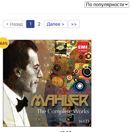
1
2
< Назад
Далее >
>>
-64%