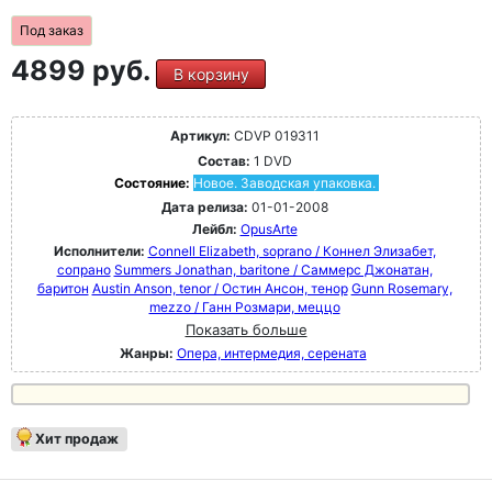
Под заказ
4899 руб.
В корзину
Артикул:
CDVP 019311
Состав:
1 DVD
Состояние:
Новое. Заводская упаковка.
Дата релиза:
01-01-2008
Лейбл:
OpusArte
Исполнители:
Connell Elizabeth, soprano / Коннел Элизабет,
сопрано
Summers Jonathan, baritone / Саммерс Джонатан,
баритон
Austin Anson, tenor / Остин Ансон, тенор
Gunn Rosemary,
mezzo / Ганн Розмари, меццо
Показать больше
Жанры:
Опера, интермедия, серената
Хит продаж