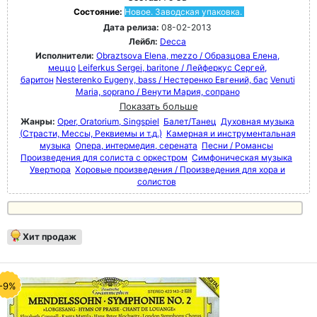
Состояние:
Новое. Заводская упаковка.
Дата релиза:
08-02-2013
Лейбл:
Decca
Исполнители:
Obraztsova Elena, mezzo / Образцова Елена,
меццо
Leiferkus Sergei, baritone / Лейферкус Сергей,
баритон
Nesterenko Eugeny, bass / Нестеренко Евгений, бас
Venuti
Maria, soprano / Венути Мария, сопрано
Показать больше
Жанры:
Oper, Oratorium, Singspiel
Балет/Танец
Духовная музыка
(Страсти, Мессы, Реквиемы и т.д.)
Камерная и инструментальная
музыка
Опера, интермедия, серената
Песни / Романсы
Произведения для солиста с оркестром
Симфоническая музыка
Увертюра
Хоровые произведения / Произведения для хора и
солистов
Хит продаж
-9%