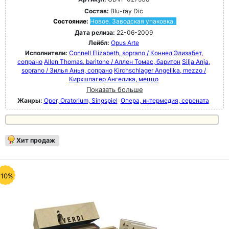
Состав:
Blu-ray Dic
Состояние:
Новое. Заводская упаковка.
Дата релиза:
22-06-2009
Лейбл:
Opus Arte
Исполнители:
Connell Elizabeth, soprano / Коннел Элизабет,
сопрано
Allen Thomas, baritone / Аллен Томас, баритон
Silja Anja,
soprano / Зилья Анья, сопрано
Kirchschlager Angelika, mezzo /
Кирхшлагер Ангелика, меццо
Показать больше
Жанры:
Oper, Oratorium, Singspiel
Опера, интермедия, серената
Хит продаж
-10%