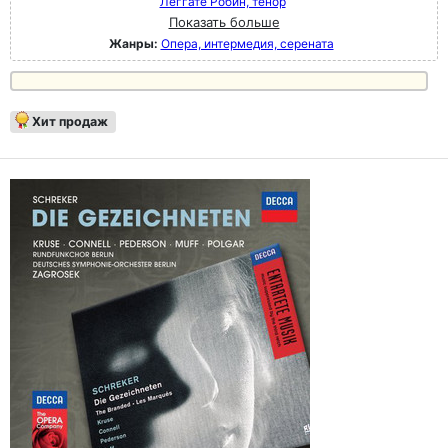
Леггате Робин, тенор
Показать больше
Жанры:
Опера, интермедия, серената
Хит продаж