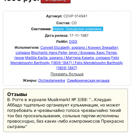
Артикул:
CDVP 014941
Состав:
CD
Состояние:
Новое. Заводская упаковка.
Дата релиза:
17-11-1987
Лейбл:
DGG
Исполнители:
Connell Elizabeth, soprano / Коннел Элизабет,
сопрано
Blochwitz Hans Peter, tenor / Блохвиц Ханс Петер,
тенор
Mattila Karita, soprano / Маттила Карита, сопрано
Felix
Mendelssohn Bartholdy (1809-1847) / Felix Mendelssohn Bartholdy
(1809-1847)
Показать больше
Жанры:
Orchesterwerke
Симфоническая музыка
Отзывы
В. Рогге в журнале Musikmarkt № 3/88: "...Клаудио
Аббадо тщательно организует кульминации, но может
потребовать и чрезвычайно голоса чрезвычайно тихий
тон без проскальзывания, сольные партии исполнены
превосходно, без каких-либо компромиссов Прекрасно
сыграны"