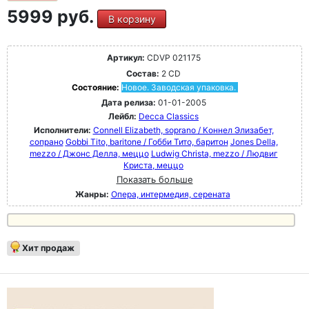
5999 руб.
В корзину
Артикул:
CDVP 021175
Состав:
2 CD
Состояние:
Новое. Заводская упаковка.
Дата релиза:
01-01-2005
Лейбл:
Decca Classics
Исполнители:
Connell Elizabeth, soprano / Коннел Элизабет,
сопрано
Gobbi Tito, baritone / Гобби Тито, баритон
Jones Della,
mezzo / Джонс Делла, меццо
Ludwig Christa, mezzo / Людвиг
Криста, меццо
Показать больше
Жанры:
Опера, интермедия, серената
Хит продаж