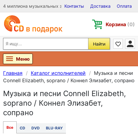
4 миллиона музыкальных записей на Виниле, CD и DVD
Контакты
Доставка
Оплата
Корзина
(0)
Найти
Меню
Главная
Каталог исполнителей
Музыка и песни
Connell Elizabeth, soprano / Коннел Элизабет, сопрано
Музыка и песни Connell Elizabeth,
soprano / Коннел Элизабет,
сопрано
Все
CD
DVD
BLU-RAY