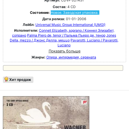
Артикул:
CDVP 021451
Состав:
4 CD
Состояние:
Новое. Заводская упаковка.
Дата релиза:
01-01-2006
Лейбл:
Universal Music Group International (UMGI)
Исполнители:
Connell Elizabeth, soprano / Коннел Элизабет,
сопрано
Palma Piero de, tenor / Пальма Пьеро де, тенор
Jones
Della, mezzo / Джонс Делла, меццо
Pavarotti, Luciano / Pavarotti,
Luciano
Показать больше
Жанры:
Опера, интермедия, серената
Хит продаж