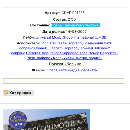
Артикул:
CDVP 021228
Состав:
2 CD
Состояние:
Новое. Заводская упаковка.
Дата релиза:
14-08-2007
Лейбл:
Universal Music Group International (UMGI)
Исполнители:
Ricciarelli Katia, soprano / Ричарелли Катя,
сопрано
Connell Elizabeth, soprano / Коннел Элизабет,
сопрано
Carreras José, tenor / Каррерас Хосе, тенор
Cappuccilli
Piero, baritone / Каппучилли Пьетро, баритон
Показать больше
Жанры:
Опера, интермедия, серената
Хит продаж