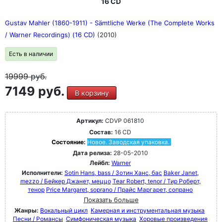
16 CD
Gustav Mahler (1860-1911) - Sämtliche Werke (The Complete Works
/ Warner Recordings) (16 CD)
(2010)
Есть в наличии
19999
руб.
7149 руб.
В корзину
Артикул:
CDVP 061810
Состав:
16 CD
Состояние:
Новое. Заводская упаковка.
Дата релиза:
28-05-2010
Лейбл:
Warner
Исполнители:
Sotin Hans, bass / Зотин Ханс, бас
Baker Janet,
mezzo / Бейкер Джанет, меццо
Tear Robert, tenor / Тир Роберт,
тенор
Price Margaret, soprano / Прайс Маргарет, сопрано
Показать больше
Жанры:
Вокальный цикл
Камерная и инструментальная музыка
Песни / Романсы
Симфоническая музыка
Хоровые произведения