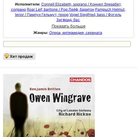
Исполнители:
Connell Elizabeth, soprano / Коннел Элизабет,
сопрано
Roar Leif, baritone / Рор Лейф, баритон
Pampuch Helmut,
tenor / Пампух Гельмут, тенор
Vogel Siegfried, bass / Фогель
Зигфрид, бас
Показать больше
Жанры:
Опера, интермедия, серената
Хит продаж