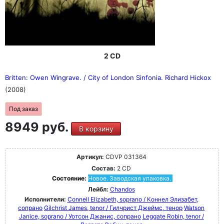
2 CD
Britten: Owen Wingrave. / City of London Sinfonia. Richard Hickox
(2008)
Под заказ
8949 руб.
В корзину
Артикул:
CDVP 031364
Состав:
2 CD
Состояние:
Новое. Заводская упаковка.
Лейбл:
Chandos
Исполнители:
Connell Elizabeth, soprano / Коннел Элизабет,
сопрано
Gilchrist James, tenor / Гилчрист Джеймс, тенор
Watson
Janice, soprano / Уотсон Джанис, сопрано
Leggate Robin, tenor /