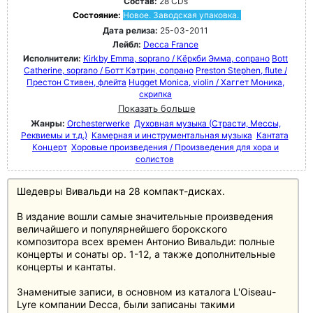
Состав:
28 CDs
Состояние:
Новое. Заводская упаковка.
Дата релиза:
25-03-2011
Лейбл:
Decca France
Исполнители:
Kirkby Emma, soprano / Кёркби Эмма, сопрано
Bott
Catherine, soprano / Ботт Кэтрин, сопрано
Preston Stephen, flute /
Престон Стивен, флейта
Hugget Monica, violin / Хаггет Моника,
скрипка
Показать больше
Жанры:
Orchesterwerke
Духовная музыка (Страсти, Мессы,
Реквиемы и т.д.)
Камерная и инструментальная музыка
Кантата
Концерт
Хоровые произведения / Произведения для хора и
солистов
Шедевры Вивальди на 28 компакт-дисках.
В издание вошли самые значительные произведения
величайшего и популярнейшего борокского
композитора всех времен Антонио Вивальди: полные
концерты и сонаты op. 1-12, а также дополнительные
концерты и кантаты.
Знаменитые записи, в основном из каталога L'Oiseau-
Lyre компании Decca, были записаны такими