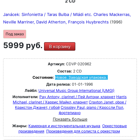
2 CD
Janácek: Sinfonietta / Taras Bulba / Mládi etc. Charles Mackerras,
Neville Marriner, David Atherton, François Huybrechts
(1996)
Под заказ
5999 руб.
В корзину
Артикул:
CDVP 020962
Состав:
2 CD
Состояние:
Новое. Заводская упаковка.
Дата релиза:
01-01-1996
Лейбл:
Universal Music Group International (UMGI)
Исполнители:
Pay Antony, clarinet / Пей Антони, кларнет
Harris
Michael, clarinet / Харрис Майкл, кларнет
Craxton Janet, oboe /
Кракстон Джанет, гобой
Crossley Paul, piano / Кроссли Пол,
фортепиано
Показать больше
Жанры:
Камерная и инструментальная музыка
Оркестровые
произведения
Произведения для солиста с оркестром