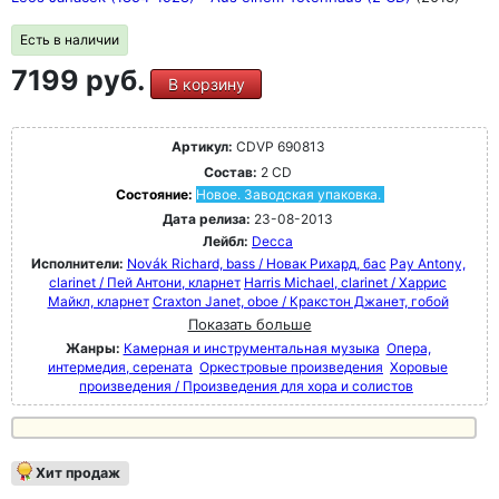
Есть в наличии
7199 руб.
В корзину
Артикул:
CDVP 690813
Состав:
2 CD
Состояние:
Новое. Заводская упаковка.
Дата релиза:
23-08-2013
Лейбл:
Decca
Исполнители:
Novák Richard, bass / Новак Рихард, бас
Pay Antony,
clarinet / Пей Антони, кларнет
Harris Michael, clarinet / Харрис
Майкл, кларнет
Craxton Janet, oboe / Кракстон Джанет, гобой
Показать больше
Жанры:
Камерная и инструментальная музыка
Опера,
интермедия, серената
Оркестровые произведения
Хоровые
произведения / Произведения для хора и солистов
Хит продаж