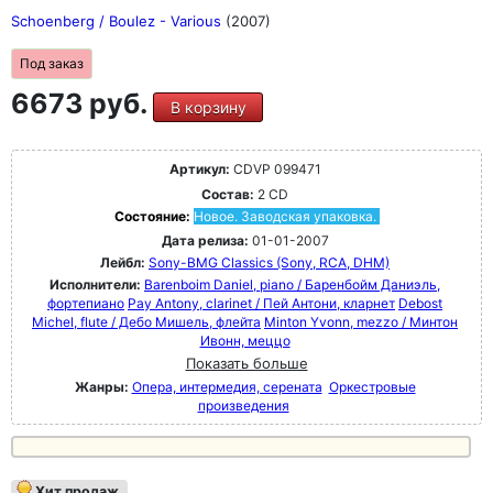
впечатляющей однородностью и красивой
Schoenberg / Boulez - Various
(2007)
однородностью, а также удивительно мягким
звучанием струнных, и они большой художественной
Под заказ
зрелости"
6673 руб.
В корзину
Артикул:
CDVP 099471
Состав:
2 CD
Состояние:
Новое. Заводская упаковка.
Дата релиза:
01-01-2007
Лейбл:
Sony-BMG Classics (Sony, RCA, DHM)
Исполнители:
Barenboim Daniel, piano / Баренбойм Даниэль,
фортепиано
Pay Antony, clarinet / Пей Антони, кларнет
Debost
Michel, flute / Дебо Мишель, флейта
Minton Yvonn, mezzo / Минтон
Ивонн, меццо
Показать больше
Жанры:
Опера, интермедия, серената
Оркестровые
произведения
Хит продаж