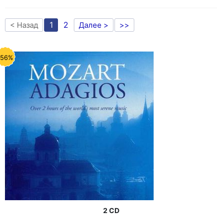
1
2
< Назад
Далее >
>>
-56%
2 CD