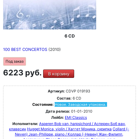
6 CD
100 BEST CONCERTOS
(2010)
Под заказ
6223 руб.
В корзину
Артикул:
CDVP 019193
Состав:
6 CD
Состояние:
Новое. Заводская упаковка.
Дата релиза:
01-01-2010
Лейбл:
EMI Classics
Исполнители:
Asperen Bob van, harpsichord / Асперен Боб ван,
клавесин
Hugget Monica, violin / Хаггет Моника, скрипка
Collard (-
Neven) Jean-Philippe, piano / Коллар (-Невен) Жан-Филипп,