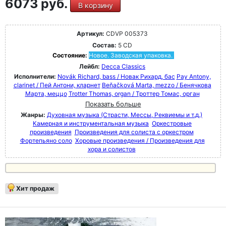
6073 руб.
В корзину
Артикул:
CDVP 005373
Состав:
5 CD
Состояние:
Новое. Заводская упаковка.
Лейбл:
Decca Classics
Исполнители:
Novák Richard, bass / Новак Рихард, бас
Pay Antony,
clarinet / Пей Антони, кларнет
Beňačková Marta, mezzo / Бенячкова
Марта, меццо
Trotter Thomas, organ / Троттер Томас, орган
Показать больше
Жанры:
Духовная музыка (Страсти, Мессы, Реквиемы и т.д.)
Камерная и инструментальная музыка
Оркестровые
произведения
Произведения для солиста с оркестром
Фортепьяно соло
Хоровые произведения / Произведения для
хора и солистов
Хит продаж