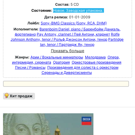
Состав:
5 CD
Состояние:
Новое. Заводская упаковка.
Дата релиза:
01-01-2009
Лейбл:
Sony-BMG Classics (Sony, RCA, DHM)
Исполнители:
Barenboim Daniel, piano / Баренбойм Даниэль,
фортепиано
Pay Antony, clarinet / Пей Антони, кларнет
Rolfe
Johnson Anthony, tenor / Рольф Джонсон Антони, тенор
Partridge
Ian, tenor / Партридж Ян, тенор
Показать больше
Жанры:
Арии / Вокальные миниатюры
Мелодрама
Опера,
интермедия, серената
Оратория
Оркестровые произведения
Песни / Романсы
Произведения для солиста с оркестром
Серенады и Дивертисменты
Хит продаж