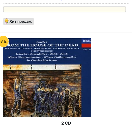
Хит продаж
-8%
2 CD