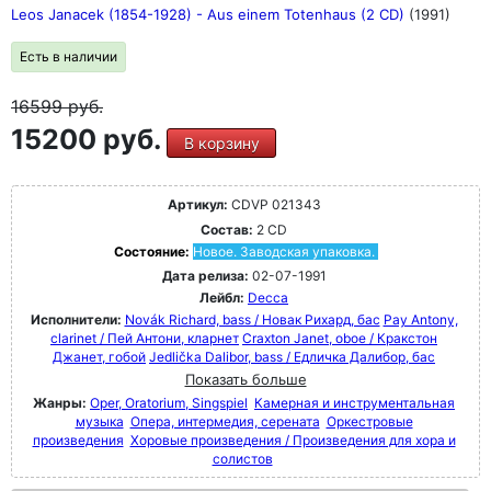
Leos Janacek (1854-1928) - Aus einem Totenhaus (2 CD)
(1991)
Есть в наличии
16599
руб.
15200 руб.
В корзину
Артикул:
CDVP 021343
Состав:
2 CD
Состояние:
Новое. Заводская упаковка.
Дата релиза:
02-07-1991
Лейбл:
Decca
Исполнители:
Novák Richard, bass / Новак Рихард, бас
Pay Antony,
clarinet / Пей Антони, кларнет
Craxton Janet, oboe / Кракстон
Джанет, гобой
Jedlička Dalibor, bass / Едличка Далибор, бас
Показать больше
Жанры:
Oper, Oratorium, Singspiel
Камерная и инструментальная
музыка
Опера, интермедия, серената
Оркестровые
произведения
Хоровые произведения / Произведения для хора и
солистов