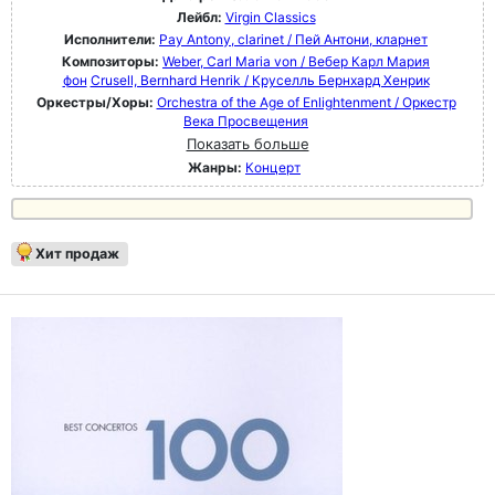
Лейбл:
Virgin Classics
Исполнители:
Pay Antony, clarinet / Пей Антони, кларнет
Композиторы:
Weber, Carl Maria von / Вебер Карл Мария
фон
Crusell, Bernhard Henrik / Круселль Бернхард Хенрик
Оркестры/Хоры:
Orchestra of the Age of Enlightenment / Оркестр
Века Просвещения
Показать больше
Жанры:
Концерт
Хит продаж