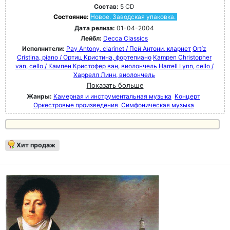
Состав:
5 CD
Состояние:
Новое. Заводская упаковка.
Дата релиза:
01-04-2004
Лейбл:
Decca Classics
Исполнители:
Pay Antony, clarinet / Пей Антони, кларнет
Ortíz
Cristina, piano / Ортиц Кристина, фортепиано
Kampen Christopher
van, cello / Кампен Кристофер ван, виолончель
Harrell Lynn, cello /
Харрелл Линн, виолончель
Показать больше
Жанры:
Камерная и инструментальная музыка
Концерт
Оркестровые произведения
Симфоническая музыка
Хит продаж