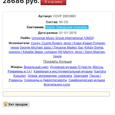
28686 руб.
В корзину
Артикул:
CDVP 2900883
Состав:
50 CD
Состояние:
Новое. Заводская упаковка.
Дата релиза:
01-01-2015
Лейбл:
Universal Music Group International (UMGI)
Исполнители:
Covey-Crump Rogers, tenor / Кови-Крамп Роджер,
тенор
George Michael, bass / Джордж Майкл, бас
Kirkby Emma,
soprano / Кёркби Эмма, сопрано
Hill Martyn, tenor / Хилл Мартин,
тенор
Показать больше
Жанры:
Вокальный цикл
Духовная музыка (Страсти, Мессы,
Реквиемы и т.д.)
Камерная и инструментальная музыка
Кантата
Концерт
Опера, интермедия, серената
Оратория
Песни /
Романсы
Серенады и Дивертисменты
Симфоническая музыка
Фортепьяно соло
Хит продаж