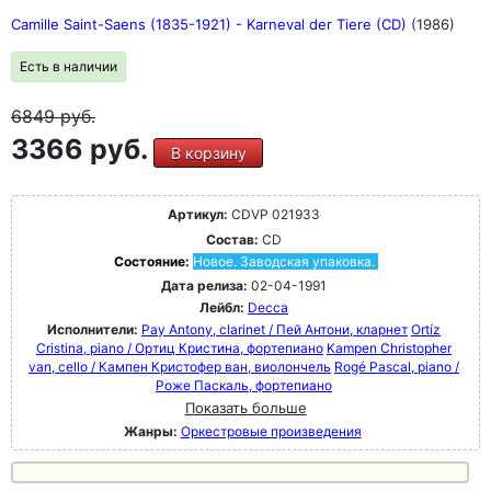
Camille Saint-Saens (1835-1921) - Karneval der Tiere (CD)
(1986)
Есть в наличии
6849
руб.
3366 руб.
В корзину
Артикул:
CDVP 021933
Состав:
CD
Состояние:
Новое. Заводская упаковка.
Дата релиза:
02-04-1991
Лейбл:
Decca
Исполнители:
Pay Antony, clarinet / Пей Антони, кларнет
Ortíz
Cristina, piano / Ортиц Кристина, фортепиано
Kampen Christopher
van, cello / Кампен Кристофер ван, виолончель
Rogé Pascal, piano /
Роже Паскаль, фортепиано
Показать больше
Жанры:
Оркестровые произведения