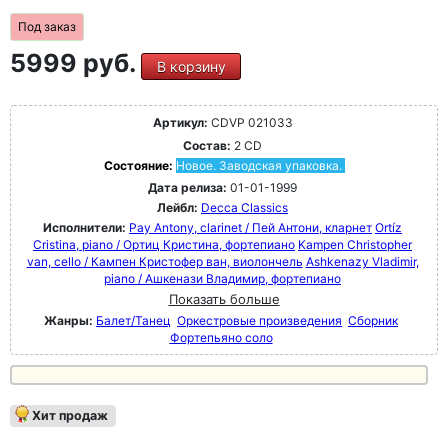
Под заказ
5999 руб.
В корзину
Артикул:
CDVP 021033
Состав:
2 CD
Состояние:
Новое. Заводская упаковка.
Дата релиза:
01-01-1999
Лейбл:
Decca Classics
Исполнители:
Pay Antony, clarinet / Пей Антони, кларнет
Ortíz
Cristina, piano / Ортиц Кристина, фортепиано
Kampen Christopher
van, cello / Кампен Кристофер ван, виолончель
Ashkenazy Vladimir,
piano / Ашкенази Владимир, фортепиано
Показать больше
Жанры:
Балет/Танец
Оркестровые произведения
Сборник
Фортепьяно соло
Хит продаж