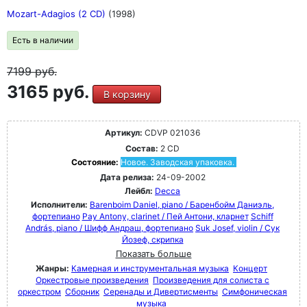
Mozart-Adagios (2 CD)
(1998)
Есть в наличии
7199
руб.
3165 руб.
В корзину
Артикул:
CDVP 021036
Состав:
2 CD
Состояние:
Новое. Заводская упаковка.
Дата релиза:
24-09-2002
Лейбл:
Decca
Исполнители:
Barenboim Daniel, piano / Баренбойм Даниэль,
фортепиано
Pay Antony, clarinet / Пей Антони, кларнет
Schiff
András, piano / Шифф Андраш, фортепиано
Suk Josef, violin / Сук
Йозеф, скрипка
Показать больше
Жанры:
Камерная и инструментальная музыка
Концерт
Оркестровые произведения
Произведения для солиста с
оркестром
Сборник
Серенады и Дивертисменты
Симфоническая
музыка