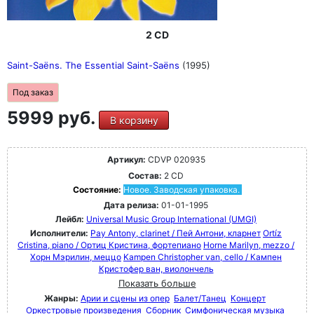
2 CD
Saint-Saëns. The Essential Saint-Saëns
(1995)
Под заказ
5999 руб.
В корзину
Артикул:
CDVP 020935
Состав:
2 CD
Состояние:
Новое. Заводская упаковка.
Дата релиза:
01-01-1995
Лейбл:
Universal Music Group International (UMGI)
Исполнители:
Pay Antony, clarinet / Пей Антони, кларнет
Ortíz
Cristina, piano / Ортиц Кристина, фортепиано
Horne Marilyn, mezzo /
Хорн Мэрилин, меццо
Kampen Christopher van, cello / Кампен
Кристофер ван, виолончель
Показать больше
Жанры:
Арии и сцены из опер
Балет/Танец
Концерт
Оркестровые произведения
Сборник
Симфоническая музыка