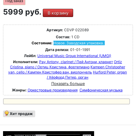
Под заказ
5999 руб.
В корзину
Артикул:
CDVP 022089
Состав:
1 CD
Состояние:
Новое. Заводская упаковка.
Дата релиза:
01-01-1991
Лейбл:
Universal Music Group International (UMGI)
Исполнители:
Pay Antony, clarinet / Пей Антони, кларнет
Ortíz
Cristina, piano / Ортиц Кристина, фортепиано
Kampen Christopher
van, cello / Кампен Кристофер ван, виолончель
Hurford Peter, organ
/ Хёрфорд Петер, орган
Показать больше
Жанры:
Оркестровые произведения
Симфоническая музыка
Хит продаж