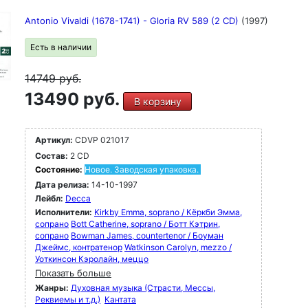
Antonio Vivaldi (1678-1741) - Gloria RV 589 (2 CD)
(1997)
Есть в наличии
14749
руб.
13490 руб.
В корзину
Артикул:
CDVP 021017
Состав:
2 CD
Состояние:
Новое. Заводская упаковка.
Дата релиза:
14-10-1997
Лейбл:
Decca
Исполнители:
Kirkby Emma, soprano / Кёркби Эмма,
сопрано
Bott Catherine, soprano / Ботт Кэтрин,
сопрано
Bowman James, countertenor / Боуман
Джеймс, контратенор
Watkinson Carolyn, mezzo /
Уоткинсон Кэролайн, меццо
Показать больше
Жанры:
Духовная музыка (Страсти, Мессы,
Реквиемы и т.д.)
Кантата