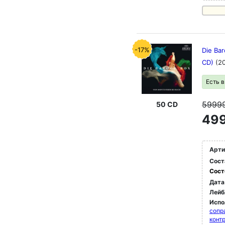
-17%
Die Bar
CD)
(2
Есть 
5999
50 CD
499
Арти
Сост
Сост
Дата
Лейб
Испо
сопр
конт