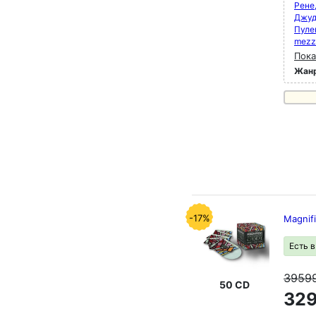
Рене
Джуд
Пуле
mezz
Пока
Жан
-17%
Magnif
Есть 
3959
50 CD
329