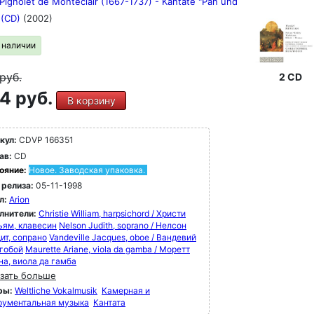
Pignolet de Monteclair (1667-1737) - Kantate "Pan und
" (CD)
(2002)
в наличии
руб.
2 CD
4 руб.
В корзину
кул:
CDVP 166351
ав:
CD
ояние:
Новое. Заводская упаковка.
 релиза:
05-11-1998
л:
Arion
лнители:
Christie William, harpsichord / Христи
ьям, клавесин
Nelson Judith, soprano / Нелсон
ит, сопрано
Vandeville Jacques, oboe / Вандевий
 гобой
Maurette Ariane, viola da gamba / Моретт
на, виола да гамба
зать больше
ры:
Weltliche Vokalmusik
Камерная и
рументальная музыка
Кантата