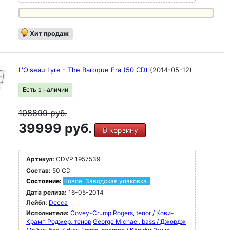
Хит продаж
L'Oiseau Lyre - The Baroque Era (50 CD)
(2014-05-12)
Есть в наличии
108899
руб.
39999 руб.
В корзину
Артикул:
CDVP 1957539
Состав:
50 CD
Состояние:
Новое. Заводская упаковка.
Дата релиза:
16-05-2014
Лейбл:
Decca
Исполнители:
Covey-Crump Rogers, tenor / Кови-
Крамп Роджер, тенор
George Michael, bass / Джордж