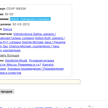
кул:
CDVP 164536
ав:
50 CD
ояние:
Новое. Заводская упаковка.
 релиза:
30-03-2012
л:
Decca
лнители:
Vishnevskaya Galina, soprano /
евская Галина, сопрано
Holton Ruth, soprano /
он Рут, сопрано
George Michael, bass / Джордж
л, бас
Chance Michael, countertenor / Чанс
л, контратенор
зать больше
ры:
Geistliche Musik
Духовная музыка
сти, Мессы, Реквиемы и т.д.)
Кантата
ория
Хоровые произведения / Произведения
хора и солистов
 продаж