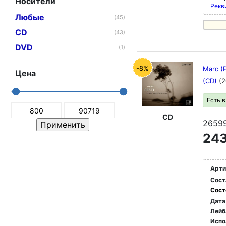
Носители
Рекви
Любые
(45)
CD
(43)
DVD
(1)
-8%
Marc (P
Цена
(CD)
(2
Есть 
CD
2659
243
Арти
Сост
Сост
Дата
Лейб
Испо