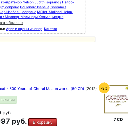
, контратенор
Nelson Judith, soprano / Нелсон
ит, сопрано
Poulenard Isabelle, soprano /
нар Изабель, сопрано
Müller-Molinari Helga,
o / Мюллер-Молинари Хельга, меццо
зать больше
ры:
Арии и сцены из опер
Кантата
-8%
icat - 500 Years of Choral Masterworks (50 CD)
(2012)
в наличии
9
руб.
97 руб.
7 CD
В корзину