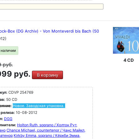
ock-Box (DG Archiv) - Von Monteverdi bis Bach (50
012)
в наличии
4 CD
9
руб.
99 руб.
В корзину
кул:
CDVP 254769
ав:
50 CD
ояние:
Новое. Заводская упаковка.
 релиза:
10-08-2012
л:
DGG
лнители:
Holton Ruth, soprano / Холтон Рут,
ано
Chance Michael, countertenor / Чанс Майкл,
ратенор
Kirkby Emma, soprano / Кёркби Эмма,