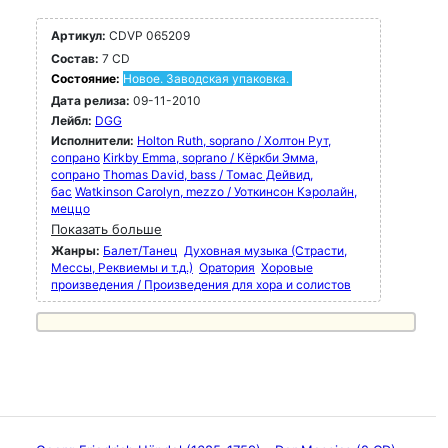
Артикул:
CDVP 065209
Состав:
7 CD
Состояние:
Новое. Заводская упаковка.
Дата релиза:
09-11-2010
Лейбл:
DGG
Исполнители:
Holton Ruth, soprano / Холтон Рут,
сопрано
Kirkby Emma, soprano / Кёркби Эмма,
сопрано
Thomas David, bass / Томас Дейвид,
бас
Watkinson Carolyn, mezzo / Уоткинсон Кэролайн,
меццо
Показать больше
Жанры:
Балет/Танец
Духовная музыка (Страсти,
Мессы, Реквиемы и т.д.)
Оратория
Хоровые
произведения / Произведения для хора и солистов