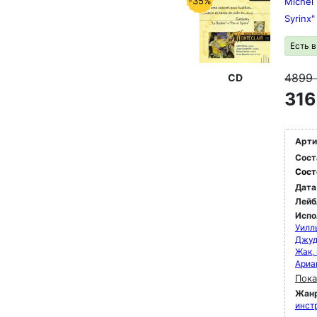
-35%
Michel 
Syrinx
Есть 
4899
CD
316
Арти
Сост
Сост
Дата
Лейб
Испо
Уилл
Джуд
Жак,
Ариа
Пока
Жан
инст