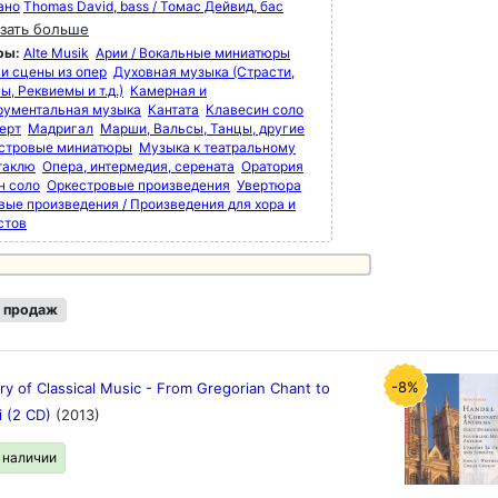
ано
Thomas David, bass / Томас Дейвид, бас
зать больше
ры:
Alte Musik
Арии / Вокальные миниатюры
 и сцены из опер
Духовная музыка (Страсти,
, Реквиемы и т.д.)
Камерная и
рументальная музыка
Кантата
Клавесин соло
ерт
Мадригал
Марши, Вальсы, Танцы, другие
стровые миниатюры
Музыка к театральному
таклю
Опера, интермедия, серената
Оратория
н соло
Оркестровые произведения
Увертюра
вые произведения / Произведения для хора и
стов
 продаж
-8%
ry of Classical Music - From Gregorian Chant to
i (2 CD)
(2013)
в наличии