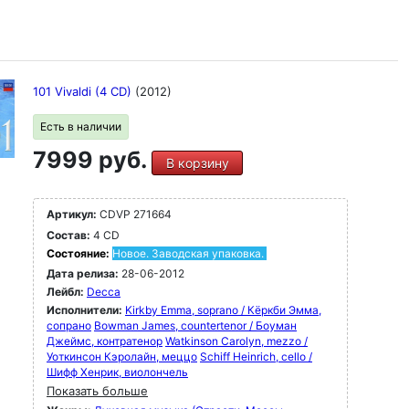
101 Vivaldi (4 CD)
(2012)
Есть в наличии
7999 руб.
В корзину
Артикул:
CDVP 271664
Состав:
4 CD
Состояние:
Новое. Заводская упаковка.
Дата релиза:
28-06-2012
Лейбл:
Decca
Исполнители:
Kirkby Emma, soprano / Кёркби Эмма,
сопрано
Bowman James, countertenor / Боуман
Джеймс, контратенор
Watkinson Carolyn, mezzo /
Уоткинсон Кэролайн, меццо
Schiff Heinrich, cello /
Шифф Хенрик, виолончель
Показать больше