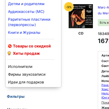
Детям и родителям
-9%
Marc-A
Аудиокассеты (MC)
du Mer
Раритетные пластинки
Есть 
(первопрессы)
Книги и Журналы
1834
CD
167
Товары со скидкой
Хиты продаж
Арти
Сост
Сост
Исполнители
Дата
Фирмы звукозаписи
Лейб
Испо
Идеи для подарков
Рене
Хрис
Нелс
Фильтры
Юнгх
Пока
Жан