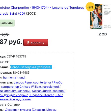
-9%
ntoine Charpentier (1643-1704) - Lecons de Tenebres
credy Saint (CD)
(2003)
в наличии
9
руб.
2 CD
87 руб.
В корзину
кул:
CDVP 163715
ав:
CD
ояние:
Новое. Заводская упаковка.
 релиза:
18-03-1985
л:
harmonia mundi
лнители:
Jacobs René, countertenor / Якобс
, контратенор
Christie William, harpsichord /
ти Уилльям, клавесин
Nelson Judith, soprano /
он Джудит, сопрано
Junghänel Konrad, lute /
енель Конрад, лютня
зать больше
ры:
Духовная музыка (Страсти, Мессы,