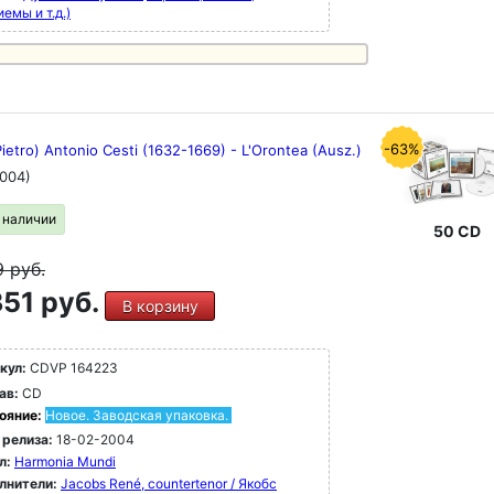
емы и т.д.)
-63%
ietro) Antonio Cesti (1632-1669) - L'Orontea (Ausz.)
004)
в наличии
50 CD
9
руб.
51 руб.
В корзину
кул:
CDVP 164223
ав:
CD
ояние:
Новое. Заводская упаковка.
 релиза:
18-02-2004
л:
Harmonia Mundi
лнители:
Jacobs René, countertenor / Якобс