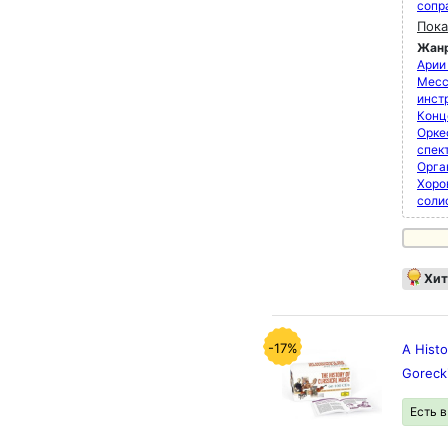
сопр
Пока
Жан
Арии
Мессы
инст
Конц
Орке
спек
Орга
Хоро
соли
Хит
-17%
A Histo
Goreck
Есть 