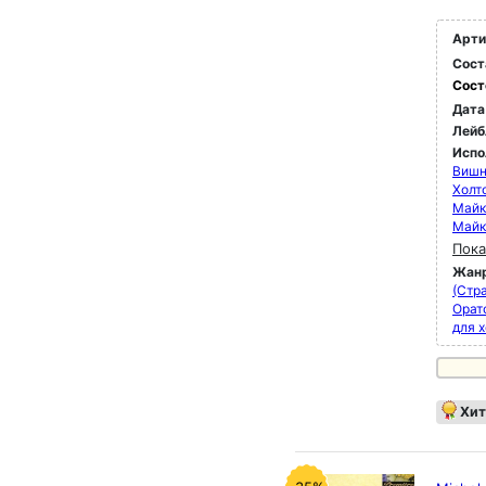
Арти
Сост
Сост
Дата
Лейб
Испо
Вишн
Холт
Майк
Майк
Пока
Жан
(Стра
Орат
для 
Хит