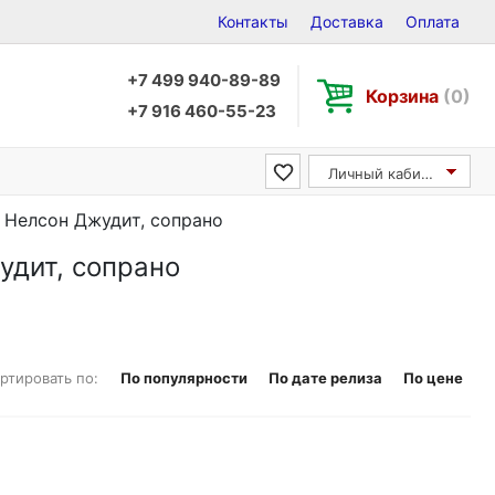
Контакты
Доставка
Оплата
+7 499 940-89-89
Корзина
(0)
+7 916 460-55-23
Личный кабинет
 / Нелсон Джудит, сопрано
жудит, сопрано
ртировать по:
По популярности
По дате релиза
По цене