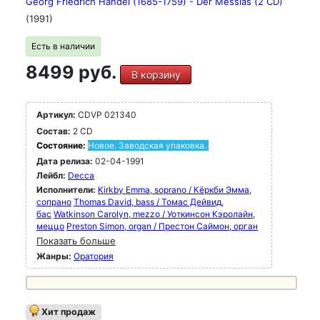
Georg Friedrich Händel (1685-1759) - Der Messias (2 CD)
(1991)
Есть в наличии
8499 руб.
В корзину
Артикул:
CDVP 021340
Состав:
2 CD
Состояние:
Новое. Заводская упаковка.
Дата релиза:
02-04-1991
Лейбл:
Decca
Исполнители:
Kirkby Emma, soprano / Кёркби Эмма,
сопрано
Thomas David, bass / Томас Дейвид,
бас
Watkinson Carolyn, mezzo / Уоткинсон Кэролайн,
меццо
Preston Simon, organ / Престон Саймон, орган
Показать больше
Жанры:
Оратория
Хит продаж