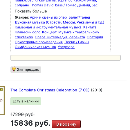
Майкл, бас
Kirkby Emma, soprano / Кёркби Эмма,
сопрано
Thomas David, bass / Томас Дейвид, бас
Показать больше
Жанры:
Арии и сцены из опер
Балет/Танец
Духовная музыка (Страсти, Мессы, Реквиемы и т.д.)
Камерная и инструментальная музыка
Кантата
Клавесин соло
Концерт
Музыка к театральному
спектаклю
Опера, интермедия, серената
Оратория
Оркестровые произведения
Песни / Гимны
Симфоническая музыка
Увертюра
Хит продаж
The Complete Christmas Celebration (7 CD)
(2010)
Есть в наличии
17299
руб.
15836 руб.
В корзину