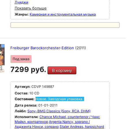
Луиджи
Показать больше
Жанры:
Камерная и инструментальная музыка
Freiburger Barockorchester-Edition
(2011)
Под заказ
7299 руб.
В корзину
Артикул:
CDVP 149887
Состав:
10 CD
Состояние:
Новое. Заводская упаковка.
Дата релиза:
01-01-2011
Лейбл:
Sony-BMG Classics (Sony, RCA, DHM)
Исполнители:
Chance Michael, countertenor / Чанс
Майкл, контратенор
Argenta Nancy, soprano /
Арджента Нэнси, сопрано
Staier Andreas, harpsichord