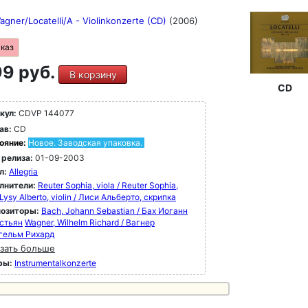
gner/Locatelli/A - Violinkonzerte (CD)
(2006)
аказ
9 руб.
В корзину
CD
кул:
CDVP 144077
ав:
CD
ояние:
Новое. Заводская упаковка.
 релиза:
01-09-2003
л:
Allegria
лнители:
Reuter Sophia, viola / Reuter Sophia,
Lysy Alberto, violin / Лиси Альберто, скрипка
озиторы:
Bach, Johann Sebastian / Бах Иоганн
стьян
Wagner, Wilhelm Richard / Вагнер
гельм Рихард
зать больше
ры:
Instrumentalkonzerte