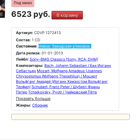
Под заказ
6523 руб.
В корзину
Артикул:
CDVP 1272413
Состав:
1 CD
Состояние:
Новое. Заводская упаковка.
Дата релиза:
01-01-2013
Лейбл:
Sony-BMG Classics (Sony, RCA, DHM)
Композиторы:
Bach, Johann Sebastian / Бах Иоганн
Себастьян
Mozart, Wolfgang Amadeus (Joannes
Chrysostomus Wolfgang Theophilus) / Моцарт
Вольфганг Амадей (Иоганн Хризостом Вольфганг
Теофил)
Schubert, Franz Peter / Шуберт Франц
Петер
Tchaikovsky, Pyotr / Чайковский Пётр
Показать больше
Жанры:
Сборник