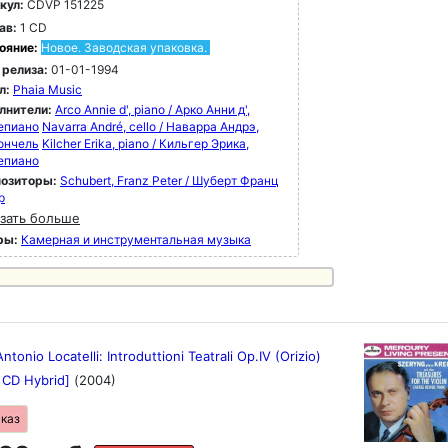
кул:
CDVP 151225
ав:
1 CD
ояние:
Новое. Заводская упаковка.
 релиза:
01-01-1994
л:
Phaia Music
лнители:
Arco Annie d', piano / Арко Анни д',
епиано
Navarra André, cello / Наварра Андрэ,
ончель
Kilcher Erika, piano / Кильгер Эрика,
епиано
озиторы:
Schubert, Franz Peter / Шуберт Франц
р
зать больше
ры:
Камерная и инструментальная музыка
Antonio Locatelli: Introduttioni Teatrali Op.IV (Orizio)
/ CD Hybrid]
(2004)
аказ