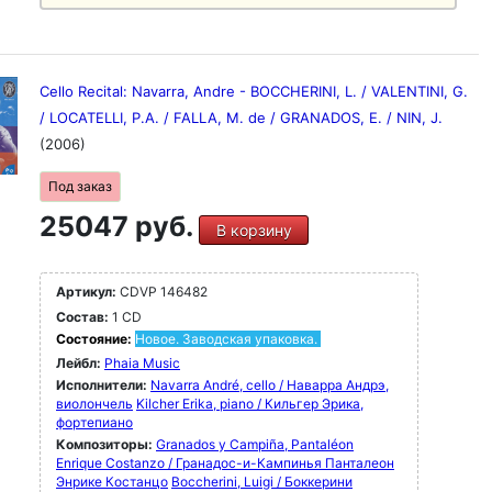
Cello Recital: Navarra, Andre - BOCCHERINI, L. / VALENTINI, G.
/ LOCATELLI, P.A. / FALLA, M. de / GRANADOS, E. / NIN, J.
(2006)
Под заказ
25047 руб.
В корзину
Артикул:
CDVP 146482
Состав:
1 CD
Состояние:
Новое. Заводская упаковка.
Лейбл:
Phaia Music
Исполнители:
Navarra André, cello / Наварра Андрэ,
виолончель
Kilcher Erika, piano / Кильгер Эрика,
фортепиано
Композиторы:
Granados y Campiña, Pantaléon
Enrique Costanzo / Гранадос-и-Кампинья Панталеон
Энрике Костанцо
Boccherini, Luigi / Боккерини