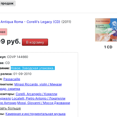
 продаж
Antiqua Roma - Corelli's Legacy (CD)
(2011)
аказ
9 руб.
В корзину
1 CD
кул:
CDVP 144660
ав:
CD
ояние:
Новое. Заводская упаковка.
 релиза:
01-09-2010
л:
Passacaille
лнители:
Minasi Riccardo, violin / Минази
ардо, скрипка
озиторы:
Corelli, Arcangelo / Корелли
нджело
Locatelli, Pietro Antonio / Локателли
ро Антонио
Mossi, Giovanni / Мосси Джованни
зать больше
ры:
Камерная и инструментальная музыка