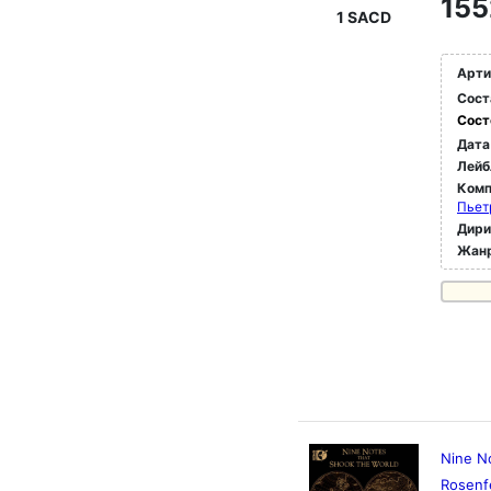
155
1 SACD
Арти
Сост
Сост
Дата
Лейб
Комп
Пьет
Дир
Жан
Nine N
Rosenf