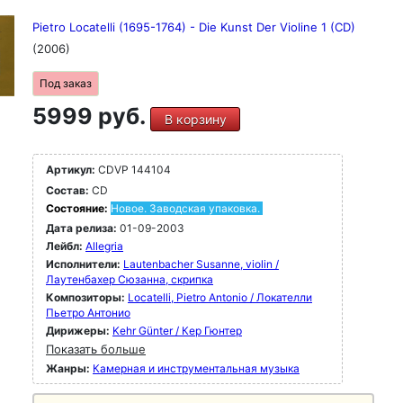
Pietro Locatelli (1695-1764) - Die Kunst Der Violine 1 (CD)
(2006)
Под заказ
5999 руб.
В корзину
Артикул:
CDVP 144104
Состав:
CD
Состояние:
Новое. Заводская упаковка.
Дата релиза:
01-09-2003
Лейбл:
Allegria
Исполнители:
Lautenbacher Susanne, violin /
Лаутенбахер Сюзанна, скрипка
Композиторы:
Locatelli, Pietro Antonio / Локателли
Пьетро Антонио
Дирижеры:
Kehr Günter / Кер Гюнтер
Показать больше
Жанры:
Камерная и инструментальная музыка