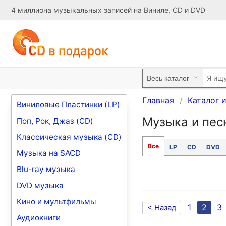
4 миллиона музыкальных записей на Виниле, CD и DVD
Главная
Каталог 
Виниловые Пластинки (LP)
Музыка и песн
Поп, Рок, Джаз (CD)
Классическая музыка (CD)
Все
LP
CD
DVD
Музыка на SACD
Blu-ray музыка
DVD музыка
Кино и мультфильмы
1
2
3
< Назад
Аудиокниги