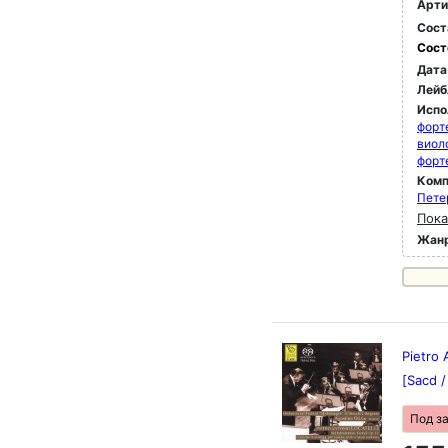
Арти
Сост
Сост
Дата
Лейб
Испо
форт
виол
форт
Комп
Пете
Пока
Жан
Pietro 
[Sacd 
Под з