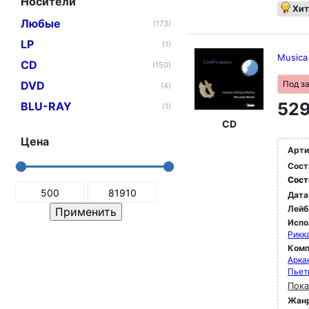
Носители
Хит
Любые
(173)
LP
(1)
Musica 
CD
(150)
DVD
Под з
(4)
529
BLU-RAY
(1)
CD
Цена
Арти
Сост
Сост
Дата
Лейб
Испо
Рикк
Комп
Арка
Пьет
Пока
Жан