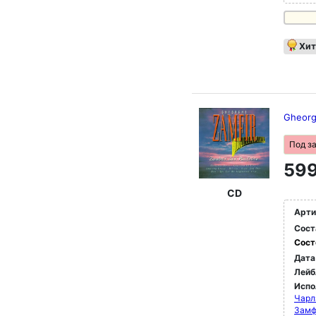
Хит
Gheorg
Под з
599
CD
Арти
Сост
Сост
Дата
Лейб
Испо
Чарл
Замф