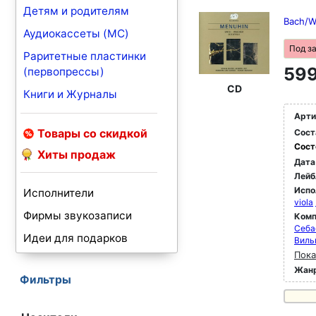
Детям и родителям
Bach/Wa
Аудиокассеты (MC)
Под з
Раритетные пластинки
599
(первопрессы)
CD
Книги и Журналы
Арти
Товары со скидкой
Сост
Сост
Хиты продаж
Дата
Лейб
Испо
Исполнители
viola
Фирмы звукозаписи
Комп
Себа
Идеи для подарков
Виль
Пока
Жан
Фильтры