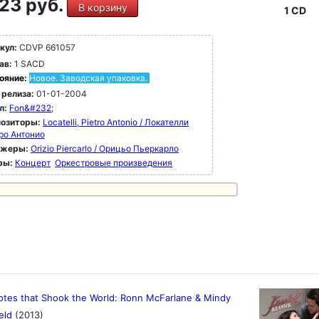
23 руб.
В корзину
1 CD
кул:
CDVP 661057
ав:
1 SACD
ояние:
Новое. Заводская упаковка.
 релиза:
01-01-2004
л:
Fon&#232;
озиторы:
Locatelli, Pietro Antonio / Локателли
ро Антонио
ижеры:
Orizio Piercarlo / Орицьо Пьеркарло
ры:
Концерт
Оркестровые произведения
otes that Shook the World: Ronn McFarlane & Mindy
eld
(2013)