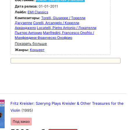
Дата релиза:
01-01-2011
Лейбл:
EMI Classics
Композиторы:
Torelli, Giuseppe / Торелли
Джузеппе
Corelli, Arcangelo / Корелли
Арканджело
Locatelli, Pietro Antonio / Локателли
Пьетро Антонио
Manfredini, Francesco Onofrio /
Манфредини Франческо Онофрио
Показать больше
Жанры:
Концерт
Fritz Kreisler: Szeryng Plays Kreisler & Other Treasures for the
Violin
(1995)
Под заказ