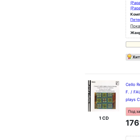
(Papa
(Papa
Комп
Пете
Пока
Жан
Хит
Cello R
F. / FA
plays 
Под з
1 CD
176