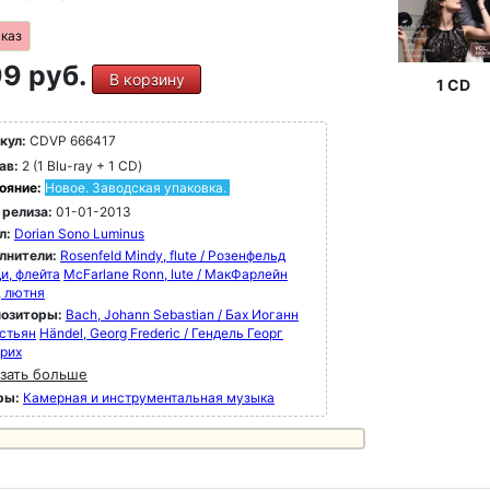
аказ
9 руб.
В корзину
1 CD
кул:
CDVP 666417
ав:
2 (1 Blu-ray + 1 CD)
ояние:
Новое. Заводская упаковка.
 релиза:
01-01-2013
л:
Dorian Sono Luminus
лнители:
Rosenfeld Mindy, flute / Розенфельд
и, флейта
McFarlane Ronn, lute / МакФарлейн
, лютня
озиторы:
Bach, Johann Sebastian / Бах Иоганн
стьян
Händel, Georg Frederic / Гендель Георг
рих
зать больше
ры:
Камерная и инструментальная музыка