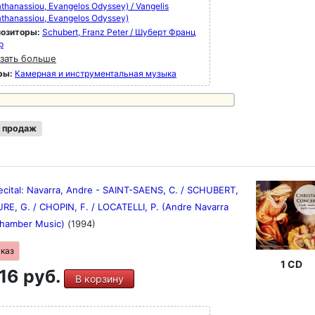
thanassiou, Evangelos Odyssey) / Vangelis
thanassiou, Evangelos Odyssey)
озиторы:
Schubert, Franz Peter / Шуберт Франц
р
зать больше
ры:
Камерная и инструментальная музыка
 продаж
ecital: Navarra, Andre - SAINT-SAENS, C. / SCHUBERT,
URE, G. / CHOPIN, F. / LOCATELLI, P. (Andre Navarra
Chamber Music)
(1994)
аказ
1 CD
16 руб.
В корзину