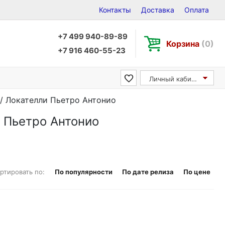
Контакты
Доставка
Оплата
+7 499 940-89-89
Корзина
(0)
+7 916 460-55-23
Личный кабинет
io / Локателли Пьетро Антонио
ли Пьетро Антонио
ртировать по:
По популярности
По дате релиза
По цене