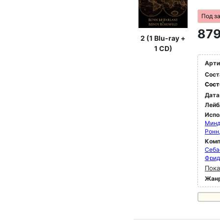
Под з
879
2 (1 Blu-ray +
1 CD)
Арти
Сост
Сост
Дата
Лейб
Испо
Минд
Ронн
Комп
Себа
Фрид
Пока
Жан