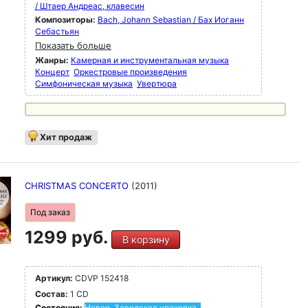
/ Штаер Андреас, клавесин
Композиторы:
Bach, Johann Sebastian / Бах Иоганн
Себастьян
Показать больше
Жанры:
Камерная и инструментальная музыка
Концерт
Оркестровые произведения
Симфоническая музыка
Увертюра
Хит продаж
CHRISTMAS CONCERTO
(2011)
Под заказ
1299 руб.
В корзину
Артикул:
CDVP 152418
Состав:
1 CD
Состояние:
Новое. Заводская упаковка.