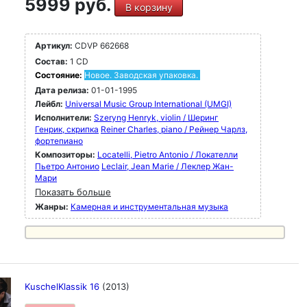
5999 руб.
В корзину
Артикул:
CDVP 662668
Состав:
1 CD
Состояние:
Новое. Заводская упаковка.
Дата релиза:
01-01-1995
Лейбл:
Universal Music Group International (UMGI)
Исполнители:
Szeryng Henryk, violin / Шеринг
Генрик, скрипка
Reiner Charles, piano / Рейнер Чарлз,
фортепиано
Композиторы:
Locatelli, Pietro Antonio / Локателли
Пьетро Антонио
Leclair, Jean Marie / Леклер Жан-
Мари
Показать больше
Жанры:
Камерная и инструментальная музыка
KuschelKlassik 16
(2013)