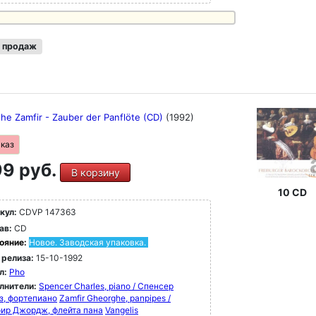
 продаж
he Zamfir - Zauber der Panflöte (CD)
(1992)
аказ
9 руб.
В корзину
10 CD
кул:
CDVP 147363
ав:
CD
ояние:
Новое. Заводская упаковка.
 релиза:
15-10-1992
л:
Pho
лнители:
Spencer Charles, piano / Спенсер
з, фортепиано
Zamfir Gheorghe, panpipes /
ир Джордж, флейта пана
Vangelis