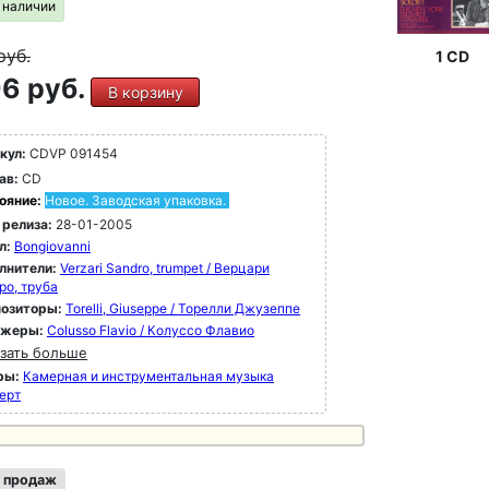
в наличии
руб.
1 CD
6 руб.
В корзину
кул:
CDVP 091454
ав:
CD
ояние:
Новое. Заводская упаковка.
 релиза:
28-01-2005
л:
Bongiovanni
лнители:
Verzari Sandro, trumpet / Верцари
ро, труба
озиторы:
Torelli, Giuseppe / Торелли Джузеппе
ижеры:
Colusso Flavio / Колуссо Флавио
зать больше
ры:
Камерная и инструментальная музыка
ерт
 продаж