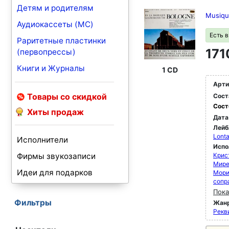
Детям и родителям
Musiqu
Аудиокассеты (MC)
Есть 
Раритетные пластинки
171
(первопрессы)
Книги и Журналы
1 CD
Арти
Товары со скидкой
Сост
Сост
Хиты продаж
Дата
Лейб
Lonta
Исполнители
Испо
Фирмы звукозаписи
Крис
Мире
Идеи для подарков
Мори
сопр
Пока
Фильтры
Жан
Рекви