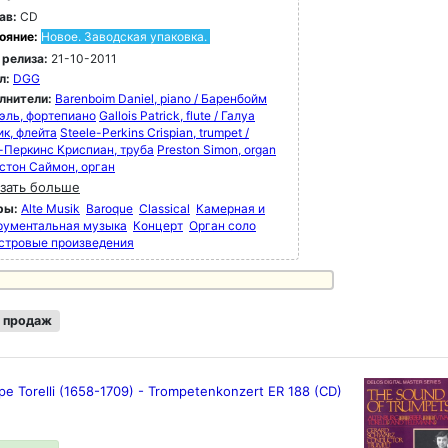
ав:
CD
ояние:
Новое. Заводская упаковка.
 релиза:
21-10-2011
л:
DGG
лнители:
Barenboim Daniel, piano / Баренбойм
эль, фортепиано
Gallois Patrick, flute / Галуа
ик, флейта
Steele-Perkins Crispian, trumpet /
-Перкинс Криспиан, труба
Preston Simon, organ
естон Саймон, орган
зать больше
ры:
Alte Musik
Baroque
Classical
Камерная и
рументальная музыка
Концерт
Орган соло
стровые произведения
 продаж
pe Torelli (1658-1709) - Trompetenkonzert ER 188 (CD)