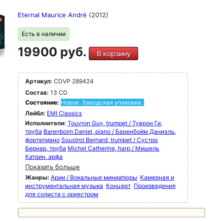
Eternal Maurice André
(2012)
Есть в наличии
19900 руб.
В корзину
Артикул:
CDVP 289424
Состав:
13 CD
Состояние:
Новое. Заводская упаковка.
Лейбл:
EMI Classics
Исполнители:
Touvron Guy, trumpet / Туврон Ги,
труба
Barenboim Daniel, piano / Баренбойм Даниэль,
фортепиано
Soustrot Bernard, trumpet / Сустро
Бернар, труба
Michel Catherine, harp / Мишель
Катрин, арфа
Показать больше
Жанры:
Арии / Вокальные миниатюры
Камерная и
инструментальная музыка
Концерт
Произведения
для солиста с оркестром