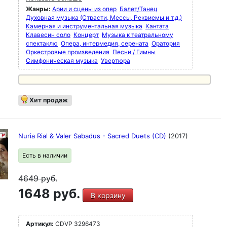
Жанры:
Арии и сцены из опер
Балет/Танец
Духовная музыка (Страсти, Мессы, Реквиемы и т.д.)
Камерная и инструментальная музыка
Кантата
Клавесин соло
Концерт
Музыка к театральному
спектаклю
Опера, интермедия, серената
Оратория
Оркестровые произведения
Песни / Гимны
Симфоническая музыка
Увертюра
Хит продаж
Nuria Rial & Valer Sabadus - Sacred Duets (CD)
(2017)
Есть в наличии
4649
руб.
1648 руб.
В корзину
Артикул:
CDVP 3296473