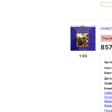
CHRIS
Под з
857
1 CD
Арти
Сост
Сост
Дата
Лейб
Комп
Себа
Лучо
Фрид
Фран
Пока