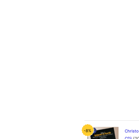
-8%
Christo
CD)
(2