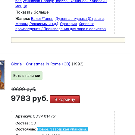
бас
Watkinson Carolyn, mezzo / Уоткинсон Кэролайн,
меццо
Показать больше
Жанры:
Балет/Танец
Духовная музыка (Страсти,
Мессы, Реквиемы и т.д.)
Оратория
Хоровые
произведения / Произведения для хора и солистов
Gloria - Christmas in Rome (CD)
(1993)
Есть в наличии
10699
руб.
9783 руб.
В корзину
Артикул:
CDVP 014751
Состав:
CD
Состояние:
Новое. Заводская упаковка.