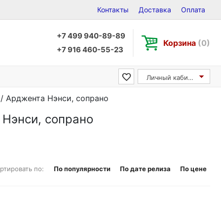
Контакты
Доставка
Оплата
+7 499 940-89-89
Корзина
(0)
+7 916 460-55-23
Личный кабинет
 / Арджента Нэнси, сопрано
 Нэнси, сопрано
ртировать по:
По популярности
По дате релиза
По цене