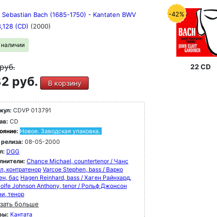
-42%
 Sebastian Bach (1685-1750) - Kantaten BWV
3,128 (CD)
(2000)
в наличии
руб.
22 CD
2 руб.
В корзину
кул:
CDVP 013791
ав:
CD
ояние:
Новое. Заводская упаковка.
 релиза:
08-05-2000
л:
DGG
лнители:
Chance Michael, countertenor / Чанс
л, контратенор
Varcoe Stephen, bass / Варко
ен, бас
Hagen Reinhard, bass / Хаген Райнхард,
olfe Johnson Anthony, tenor / Рольф Джонсон
ни, тенор
зать больше
ры:
Кантата