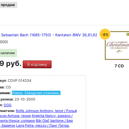
 продаж
-8%
 Sebastian Bach (1685-1750) - Kantaten BWV 36,61,62
000)
в наличии
9 руб.
В корзину
7 CD
кул:
CDVP 014234
ав:
CD
ояние:
Новое. Заводская упаковка.
 релиза:
23-10-2000
л:
DGG
лнители:
Rolfe Johnson Anthony, tenor / Рольф
сон Антони, тенор
Argenta Nancy, soprano /
ента Нэнси, сопрано
Bär Olaf, baritone / Бер
, баритон
Lang Petra, mezzo / Ланг Петра,