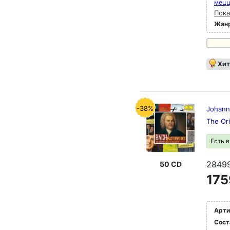
мец
Пока
Жан
Хит
-38%
Johann
The Ori
Есть 
2849
50 CD
175
Арти
Сост