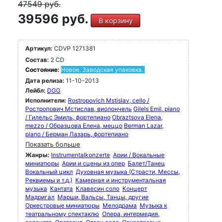
Audio 2/86: "Результат - сенсация, независимо от
47549
руб.
того, где вы слушаете: Все здесь на месте" (BWV
39596 руб.
232)
В корзину
FonoForum 1/90: "Хор Монтеверди выступает на
высоком уровне. Оркестр отвечает на постоянное
Артикул:
CDVP 1271381
движение Гардинера вперед с энергией и
Состав:
2 CD
расставляет ритмически четкие акценты
Состояние:
Новое. Заводская упаковка.
ритмически заостренные акценты" (BWV 244)
Дата релиза:
11-10-2013
Лейбл:
DGG
FonoForum 12/87: "Тонкая, современная,
идиосинкразическая запись с английским
Исполнители:
Rostropovich Mstislav, cello /
Ростропович Мстислав, виолончель
Gilels Emil, piano
благородством и умной общей драматургией"
/ Гилельс Эмиль, фортепиано
Obraztsova Elena,
(BWV 248)
mezzo / Образцова Елена, меццо
Berman Lazar,
piano / Берман Лазарь, фортепиано
Показать больше
Жанры:
Instrumentalkonzerte
Арии / Вокальные
миниатюры
Арии и сцены из опер
Балет/Танец
Вокальный цикл
Духовная музыка (Страсти, Мессы,
Реквиемы и т.д.)
Камерная и инструментальная
музыка
Кантата
Клавесин соло
Концерт
Мадригал
Марши, Вальсы, Танцы, другие
Оркестровые миниатюры
Мелодрама
Музыка к
театральному спектаклю
Опера, интермедия,