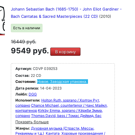
Johann Sebastian Bach (1685-1750) - John Eliot Gardiner -
Bach Cantatas & Sacred Masterpieces (22 CD)
(2010)
Есть в наличии
16449
руб.
9549 руб.
В корзину
Артикул:
CDVP 039253
Состав:
22 CD
Состояние:
Новое. Заводская упаковка.
Дата релиза:
14-04-2023
Лейбл:
DGG
Исполнители:
Holton Ruth, soprano / Холтон Рут,
сопрано
Chance Michael, countertenor / Чанс Майкл,
контратенор
Kirkby Emma, soprano / Кёркби Эмма,
сопрано
Thomas David, bass / Томас Дейвид, бас
Показать больше
Жанры:
Духовная музыка (Страсти, Мессы,
Реквиемы и т.д.)
Кантата
Хоровые произведения /