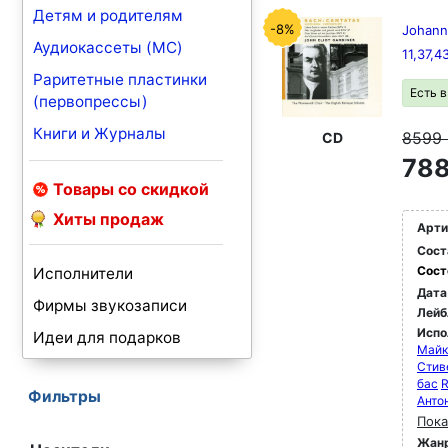
Детям и родителям
-8%
Johann
Аудиокассеты (MC)
11,37,4
Раритетные пластинки
Есть 
(первопрессы)
Книги и Журналы
8599
CD
788
Товары со скидкой
Хиты продаж
Арти
Сост
Сост
Исполнители
Дата
Фирмы звукозаписи
Лейб
Испо
Идеи для подарков
Майк
Стив
бас
R
Фильтры
Анто
Пока
Жан