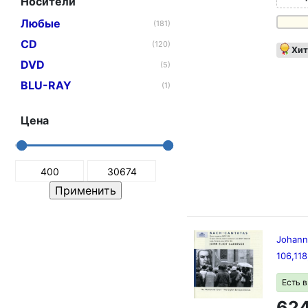
Носители
Любые
(181)
CD
(120)
Хит
DVD
(5)
BLU-RAY
(1)
Цена
Johann
106,11
Есть 
624