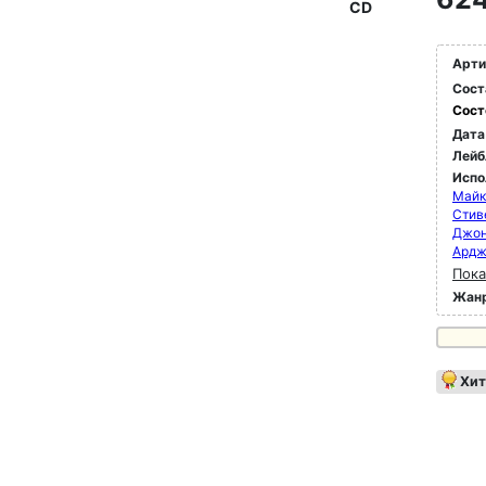
CD
Арти
Сост
Сост
Дата
Лейб
Испо
Майк
Стив
Джон
Ардж
Пока
Жан
Хит