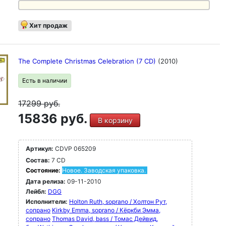
Хит продаж
The Complete Christmas Celebration (7 CD)
(2010)
Есть в наличии
17299
руб.
15836 руб.
В корзину
Артикул:
CDVP 065209
Состав:
7 CD
Состояние:
Новое. Заводская упаковка.
Дата релиза:
09-11-2010
Лейбл:
DGG
Исполнители:
Holton Ruth, soprano / Холтон Рут,
сопрано
Kirkby Emma, soprano / Кёркби Эмма,
сопрано
Thomas David, bass / Томас Дейвид,