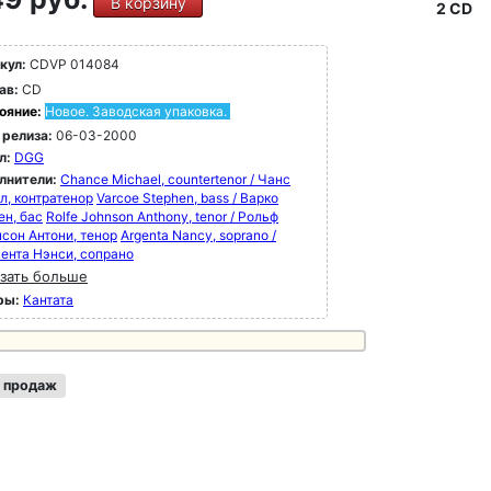
В корзину
2 CD
кул:
CDVP 014084
ав:
CD
ояние:
Новое. Заводская упаковка.
 релиза:
06-03-2000
л:
DGG
лнители:
Chance Michael, countertenor / Чанс
л, контратенор
Varcoe Stephen, bass / Варко
ен, бас
Rolfe Johnson Anthony, tenor / Рольф
сон Антони, тенор
Argenta Nancy, soprano /
ента Нэнси, сопрано
зать больше
ры:
Кантата
 продаж