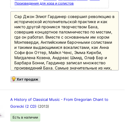
Произведения для хора и солистов
Сэр Джон Элиот Гардинер совершил революцию в
исторической исполнительской практике и как
никто другой проникся творчеством Баха,
совершив концертное паломничество по местам,
где он работал. Вместе с основанным им хором
Монтеверди, Английскими барочными солистами
и такими выдающимися вокалистами, как Анна
Софи фон Оттер, Майкл Ченс, Эмма Киркби,
Магдалена Козена, Андреас Шмид, Олаф Бэр и
Барбара Бонни, Гардинер записал множество
произведений Баха. Самые значительные из них,
включая выразительную Рождественскую
ораторию, впечатляюще звучные "Страсти по
Хит продаж
святому Матфею", "Страсти по святому Иоанну",
Мессу си-минор и большой выбор кантат и
мотетов, впервые собраны вместе в
ограниченном издании на 22 компакт-дисках.
A History of Classical Music - From Gregorian Chant to
Издание поставляется в современной коробке с
Gorecki (2 CD)
(2013)
крышкой и 32-страничным буклетом и
предлагает непревзойденное соотношение цены и
Есть в наличии
качества.
Рецензии