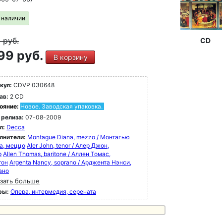
в наличии
9
руб.
CD
99 руб.
В корзину
кул:
CDVP 030648
ав:
2 CD
ояние:
Новое. Заводская упаковка.
 релиза:
07-08-2009
л:
Decca
лнители:
Montague Diana, mezzo / Монтагью
а, меццо
Aler John, tenor / Алер Джон,
р
Allen Thomas, baritone / Аллен Томас,
тон
Argenta Nancy, soprano / Арджента Нэнси,
ано
зать больше
ры:
Опера, интермедия, серената