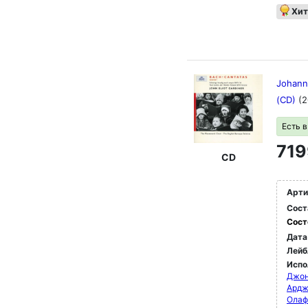
Хит
Johann
(CD)
(2
Есть 
719
CD
Арти
Сост
Сост
Дата
Лейб
Испо
Джон
Ардж
Олаф