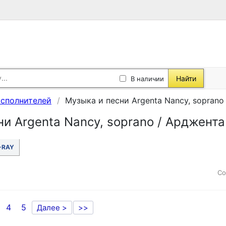
Найти
В наличии
исполнителей
Музыка и песни Argenta Nancy, soprano
и Argenta Nancy, soprano / Арджента
-RAY
Со
4
5
Далее >
>>