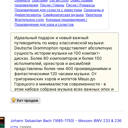
серената
Оратория
Орган соло
Оркестровые
произведения
Песни / Гимны
Песни / Романсы
Произведения для солиста с оркестром
Серенады и
Дивертисменты
Симфоническая музыка
Увертюра
Фортепьяно соло
Хоровые произведения /
Произведения для хора и солистов
Идеальный подарок и новый важный
путеводитель по миру классической музыки:
Deutsche Grammophon представляет абсолютную
сущность истории музыки на 100 компакт-
дисках. Более 80 композиторов и более 150
исполнителей, оркестров и ансамблей
представлены более чем 400 произведениями и
фантастическими 120 часами музыки. От
григорианских хоров и мотетов Машо до
Горецкого и минималистов современности - в
этом наборе собрана музыка всех важных эпох и
этапов истории музыки, необходимая любителям
музыки и культуры. Особое внимание уделено
Хит продаж
основному репертуару с великими классиками и
романтиками, а также XX веку, который
представлен в боксе не менее чем 20 дисками.
Источником информации служит 250-страничный
Johann Sebastian Bach (1685-1750) - Messen BWV 233 & 236
полноцветный буклет с новым эссе британского
(CD)
(2000)