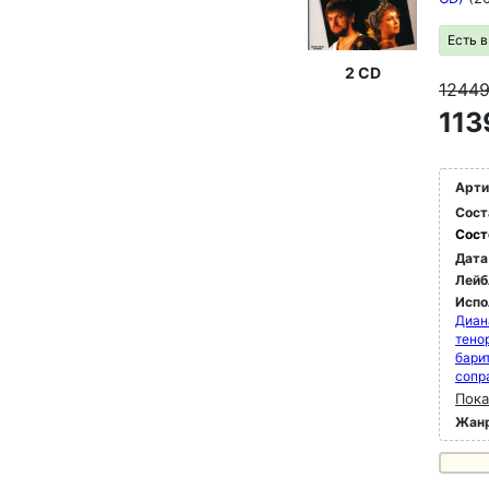
Есть 
2 CD
1244
113
Арти
Сост
Сост
Дата
Лейб
Испо
Диан
тено
бари
сопр
Пока
Жан