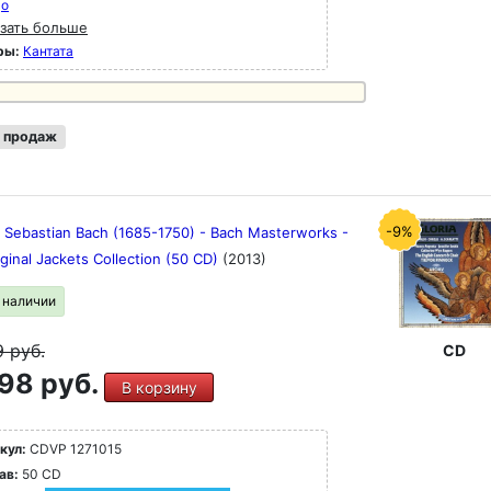
цо
зать больше
ры:
Кантата
 продаж
-9%
 Sebastian Bach (1685-1750) - Bach Masterworks -
ginal Jackets Collection (50 CD)
(2013)
в наличии
9
руб.
CD
98 руб.
В корзину
кул:
CDVP 1271015
ав:
50 CD