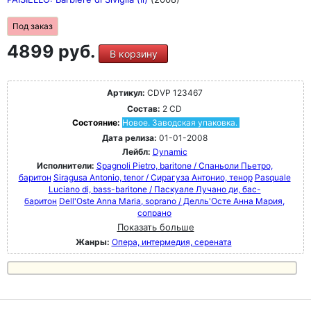
Под заказ
4899 руб.
В корзину
Артикул:
CDVP 123467
Состав:
2 CD
Состояние:
Новое. Заводская упаковка.
Дата релиза:
01-01-2008
Лейбл:
Dynamic
Исполнители:
Spagnoli Pietro, baritone / Спаньоли Пьетро,
баритон
Siragusa Antonio, tenor / Сирагуза Антонио, тенор
Pasquale
Luciano di, bass-baritone / Паскуале Лучано ди, бас-
баритон
Dell'Oste Anna Maria, soprano / Делль'Осте Анна Мария,
сопрано
Показать больше
Жанры:
Опера, интермедия, серената