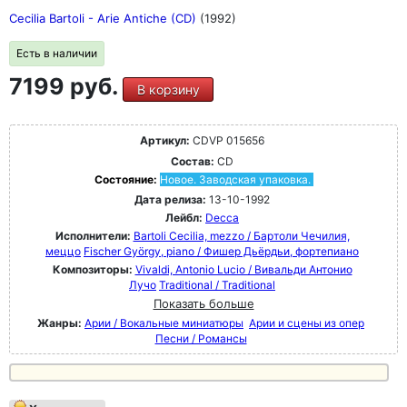
Cecilia Bartoli - Arie Antiche (CD)
(1992)
Есть в наличии
7199 руб.
В корзину
Артикул:
CDVP 015656
Состав:
CD
Состояние:
Новое. Заводская упаковка.
Дата релиза:
13-10-1992
Лейбл:
Decca
Исполнители:
Bartoli Cecilia, mezzo / Бартоли Чечилия,
меццо
Fischer György, piano / Фишер Дьёрдьи, фортепиано
Композиторы:
Vivaldi, Antonio Lucio / Вивальди Антонио
Лучо
Traditional / Traditional
Показать больше
Жанры:
Арии / Вокальные миниатюры
Арии и сцены из опер
Песни / Романсы