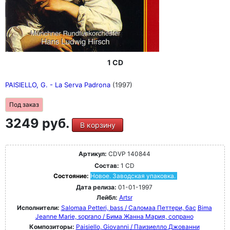
1 CD
PAISIELLO, G. - La Serva Padrona
(1997)
Под заказ
3249 руб.
В корзину
Артикул:
CDVP 140844
Состав:
1 CD
Состояние:
Новое. Заводская упаковка.
Дата релиза:
01-01-1997
Лейбл:
Artsr
Исполнители:
Salomaa Petteri, bass / Саломаа Петтери, бас
Bima
Jeanne Marie, soprano / Бима Жанна Мария, сопрано
Композиторы:
Paisiello, Giovanni / Паизиелло Джованни