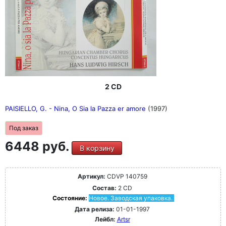
2 CD
PAISIELLO, G. - Nina, O Sia la Pazza er amore
(1997)
Под заказ
6448 руб.
В корзину
Артикул:
CDVP 140759
Состав:
2 CD
Состояние:
Новое. Заводская упаковка.
Дата релиза:
01-01-1997
Лейбл:
Artsr