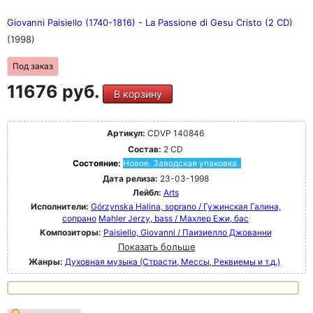
Giovanni Paisiello (1740-1816) - La Passione di Gesu Cristo (2 CD)
(1998)
Под заказ
11676 руб.
В корзину
Артикул:
CDVP 140846
Состав:
2 CD
Состояние:
Новое. Заводская упаковка.
Дата релиза:
23-03-1998
Лейбл:
Arts
Исполнители:
Górzynska Halina, soprano / Гужинская Галина,
сопрано
Mahler Jerzy, bass / Махлер Ежи, бас
Композиторы:
Paisiello, Giovanni / Паизиелло Джованни
Показать больше
Жанры:
Духовная музыка (Страсти, Мессы, Реквиемы и т.д.)