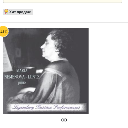
Хит продаж
-41%
CD