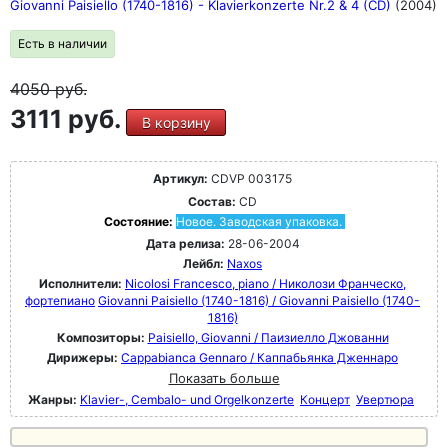
Giovanni Paisiello (1740-1816) - Klavierkonzerte Nr.2 & 4 (CD)
(2004)
Есть в наличии
4050
руб.
3111 руб.
В корзину
Артикул:
CDVP 003175
Состав:
CD
Состояние:
Новое. Заводская упаковка.
Дата релиза:
28-06-2004
Лейбл:
Naxos
Исполнители:
Nicolosi Francesco, piano / Николози Франческо,
фортепиано
Giovanni Paisiello (1740-1816) / Giovanni Paisiello (1740-
1816)
Композиторы:
Paisiello, Giovanni / Паизиелло Джованни
Дирижеры:
Cappabianca Gennaro / Каппабьянка Дженнаро
Показать больше
Жанры:
Klavier-, Cembalo- und Orgelkonzerte
Концерт
Увертюра