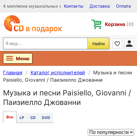
4 миллиона музыкальных записей на Виниле, CD и DVD
Контакты
Доставка
Оплата
Корзина
(0)
Найти
Меню
Главная
Каталог исполнителей
Музыка и песни
Paisiello, Giovanni / Паизиелло Джованни
Музыка и песни Paisiello, Giovanni /
Паизиелло Джованни
Все
LP
CD
DVD