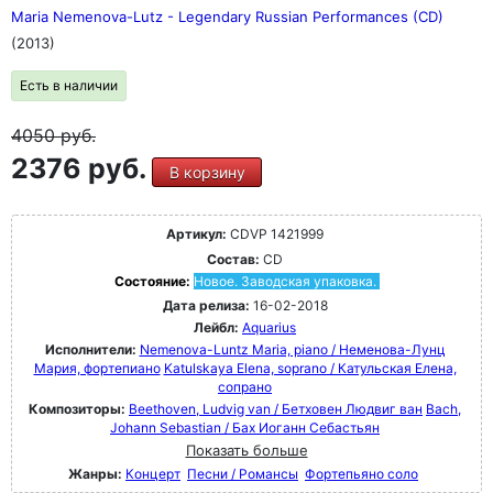
Maria Nemenova-Lutz - Legendary Russian Performances (CD)
(2013)
Есть в наличии
4050
руб.
2376 руб.
В корзину
Артикул:
CDVP 1421999
Состав:
CD
Состояние:
Новое. Заводская упаковка.
Дата релиза:
16-02-2018
Лейбл:
Aquarius
Исполнители:
Nemenova-Luntz Maria, piano / Неменова-Лунц
Мария, фортепиано
Katulskaya Elena, soprano / Катульская Елена,
сопрано
Композиторы:
Beethoven, Ludvig van / Бетховен Людвиг ван
Bach,
Johann Sebastian / Бах Иоганн Себастьян
Показать больше
Жанры:
Концерт
Песни / Романсы
Фортепьяно соло