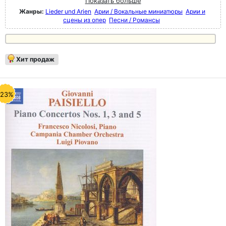
Показать больше
Жанры:
Lieder und Arien
Арии / Вокальные миниатюры
Арии и
сцены из опер
Песни / Романсы
Хит продаж
-23%