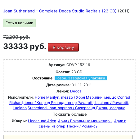
Joan Sutherland - Complete Decca Studio Recitals (23 CD)
(2011)
Есть в наличии
72299
руб.
33333 руб.
В корзину
Артикул:
CDVP 152116
Состав:
23 CD
Состояние:
Новое. Заводская упаковка.
Дата релиза:
01-11-2011
Лейбл:
Decca
Исполнители:
Horne Marilyn, mezzo / Хорн Мэрилин, меццо
Conrad
Richard, tenor / Конрад Ричард, тенор
Pavarotti, Luciano / Pavarotti,
Luciano
Sutherland Joan, soprano / Сазерленд Джоан, сопрано
Показать больше
Жанры:
Lieder und Arien
Арии / Вокальные миниатюры
Арии и
сцены из опер
Песни / Романсы