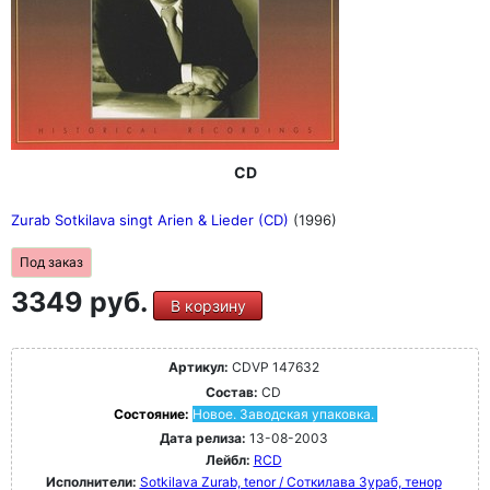
CD
Zurab Sotkilava singt Arien & Lieder (CD)
(1996)
Под заказ
3349 руб.
В корзину
Артикул:
CDVP 147632
Состав:
CD
Состояние:
Новое. Заводская упаковка.
Дата релиза:
13-08-2003
Лейбл:
RCD
Исполнители:
Sotkilava Zurab, tenor / Соткилава Зураб, тенор