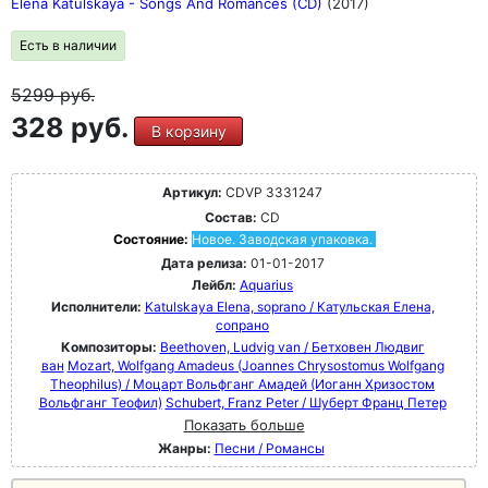
Elena Katulskaya - Songs And Romances (CD)
(2017)
Есть в наличии
5299
руб.
328 руб.
В корзину
Артикул:
CDVP 3331247
Состав:
CD
Состояние:
Новое. Заводская упаковка.
Дата релиза:
01-01-2017
Лейбл:
Aquarius
Исполнители:
Katulskaya Elena, soprano / Катульская Елена,
сопрано
Композиторы:
Beethoven, Ludvig van / Бетховен Людвиг
ван
Mozart, Wolfgang Amadeus (Joannes Chrysostomus Wolfgang
Theophilus) / Моцарт Вольфганг Амадей (Иоганн Хризостом
Вольфганг Теофил)
Schubert, Franz Peter / Шуберт Франц Петер
Показать больше
Жанры:
Песни / Романсы