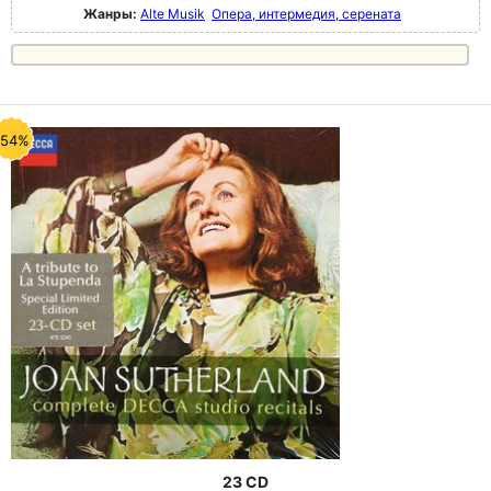
Жанры:
Alte Musik
Опера, интермедия, серената
-54%
23 CD