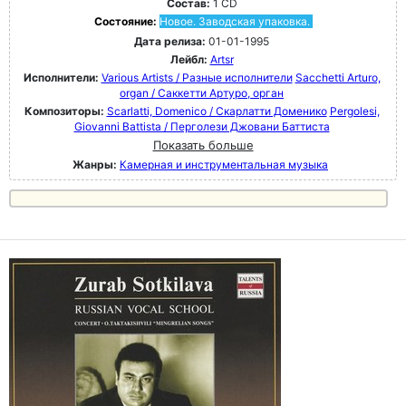
Состав:
1 CD
Состояние:
Новое. Заводская упаковка.
Дата релиза:
01-01-1995
Лейбл:
Artsr
Исполнители:
Various Artists / Разные исполнители
Sacchetti Arturo,
organ / Саккетти Артуро, орган
Композиторы:
Scarlatti, Domenico / Скарлатти Доменико
Pergolesi,
Giovanni Battista / Перголези Джовани Баттиста
Показать больше
Жанры:
Камерная и инструментальная музыка