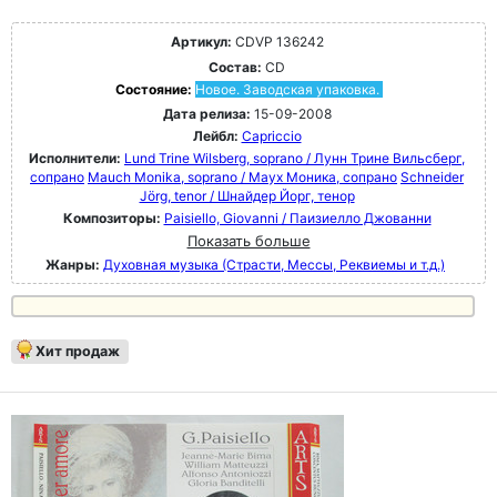
Артикул:
CDVP 136242
Состав:
CD
Состояние:
Новое. Заводская упаковка.
Дата релиза:
15-09-2008
Лейбл:
Capriccio
Исполнители:
Lund Trine Wilsberg, soprano / Лунн Трине Вильсберг,
сопрано
Mauch Monika, soprano / Маух Моника, сопрано
Schneider
Jörg, tenor / Шнайдер Йорг, тенор
Композиторы:
Paisiello, Giovanni / Паизиелло Джованни
Показать больше
Жанры:
Духовная музыка (Страсти, Мессы, Реквиемы и т.д.)
Хит продаж