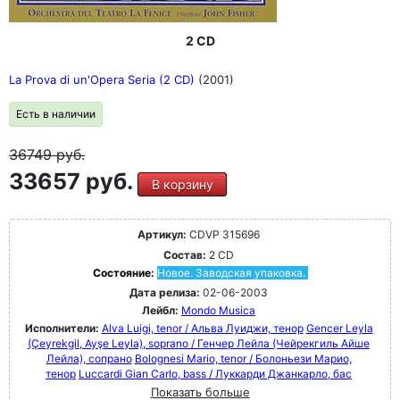
2 CD
La Prova di un'Opera Seria (2 CD)
(2001)
Есть в наличии
36749
руб.
33657 руб.
В корзину
Артикул:
CDVP 315696
Состав:
2 CD
Состояние:
Новое. Заводская упаковка.
Дата релиза:
02-06-2003
Лейбл:
Mondo Musica
Исполнители:
Alva Luigi, tenor / Альва Луиджи, тенор
Gencer Leyla
(Çeyrekgil, Ayşe Leyla), soprano / Генчер Лейла (Чейрекгиль Айше
Лейла), сопрано
Bolognesi Mario, tenor / Болоньези Марио,
тенор
Luccardi Gian Carlo, bass / Луккарди Джанкарло, бас
Показать больше