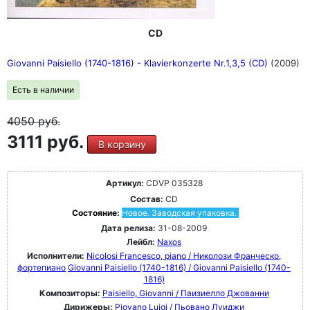
CD
Giovanni Paisiello (1740-1816) - Klavierkonzerte Nr.1,3,5 (CD)
(2009)
Есть в наличии
4050
руб.
3111 руб.
В корзину
Артикул:
CDVP 035328
Состав:
CD
Состояние:
Новое. Заводская упаковка.
Дата релиза:
31-08-2009
Лейбл:
Naxos
Исполнители:
Nicolosi Francesco, piano / Николози Франческо,
фортепиано
Giovanni Paisiello (1740-1816) / Giovanni Paisiello (1740-
1816)
Композиторы:
Paisiello, Giovanni / Паизиелло Джованни
Дирижеры:
Piovano Luigi / Пьовано Луиджи