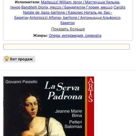
Исполнители:
Matteuzzi William, tenor / Маттеуцци Уильям,
тенор
Banditelli Gloria, mezzo / Бандителли Глория, меццо
Carolis
Natale de, bass-baritone / Каролис Наталь де, бас-
баритон
Antoniozzi Alfonso, baritone / Антоньоцци Альфонсо,
баритон
Показать больше
Жанры:
Опера, интермедия, серената
Хит продаж