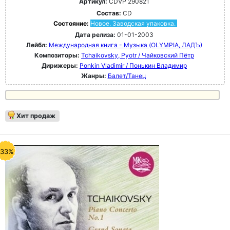
Артикул:
CDVP 290821
Состав:
CD
Состояние:
Новое. Заводская упаковка.
Дата релиза:
01-01-2003
Лейбл:
Международная книга - Музыка (OLYMPIA, ЛАДЪ)
Композиторы:
Tchaikovsky, Pyotr / Чайковский Пётр
Дирижеры:
Ponkin Vladimir / Понькин Владимир
Жанры:
Балет/Танец
Хит продаж
-33%