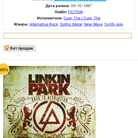
Дата релиза:
06-10-1987
Лейбл:
FICTION
Исполнители:
Cure, The / Cure, The
Жанры:
Alternative Rock
Gothic Metal
New Wave
Synth-pop
Хит продаж
-66%