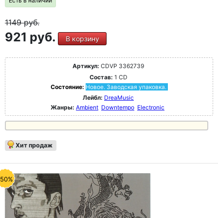
Есть в наличии
1149
руб.
921 руб.
В корзину
Артикул:
CDVP 3362739
Состав:
1 CD
Состояние:
Новое. Заводская упаковка.
Лейбл:
DreaMusic
Жанры:
Ambient
Downtempo
Electronic
Хит продаж
-50%