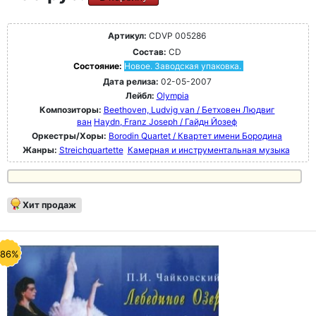
Артикул:
CDVP 005286
Состав:
CD
Состояние:
Новое. Заводская упаковка.
Дата релиза:
02-05-2007
Лейбл:
Olympia
Композиторы:
Beethoven, Ludvig van / Бетховен Людвиг
ван
Haydn, Franz Joseph / Гайдн Йозеф
Оркестры/Хоры:
Borodin Quartet / Квартет имени Бородина
Жанры:
Streichquartette
Камерная и инструментальная музыка
Хит продаж
-86%