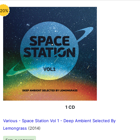
-20%
1 CD
Various - Space Station Vol 1 - Deep Ambient Selected By
Lemongrass
(2014)