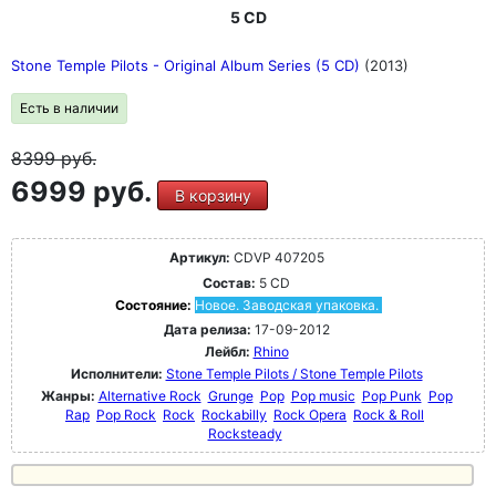
5 CD
Stone Temple Pilots - Original Album Series (5 CD)
(2013)
Есть в наличии
8399
руб.
6999 руб.
В корзину
Артикул:
CDVP 407205
Состав:
5 CD
Состояние:
Новое. Заводская упаковка.
Дата релиза:
17-09-2012
Лейбл:
Rhino
Исполнители:
Stone Temple Pilots / Stone Temple Pilots
Жанры:
Alternative Rock
Grunge
Pop
Pop music
Pop Punk
Pop
Rap
Pop Rock
Rock
Rockabilly
Rock Opera
Rock & Roll
Rocksteady