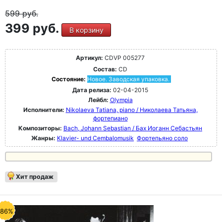
599
руб.
399 руб.
В корзину
Артикул:
CDVP 005277
Состав:
CD
Состояние:
Новое. Заводская упаковка.
Дата релиза:
02-04-2015
Лейбл:
Olympia
Исполнители:
Nikolaeva Tatiana, piano / Николаева Татьяна,
фортепиано
Композиторы:
Bach, Johann Sebastian / Бах Иоганн Себастьян
Жанры:
Klavier- und Cembalomusik
Фортепьяно соло
Хит продаж
-86%