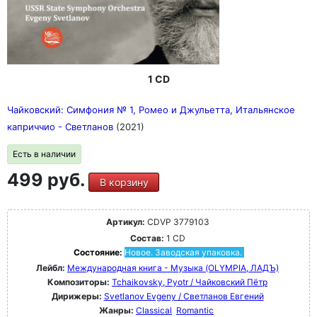
1 CD
Чайковский: Симфония № 1, Ромео и Джульетта, Итальянское
каприччио - Светланов
(2021)
Есть в наличии
499 руб.
В корзину
Артикул:
CDVP 3779103
Состав:
1 CD
Состояние:
Новое. Заводская упаковка.
Лейбл:
Международная книга - Музыка (OLYMPIA, ЛАДЪ)
Композиторы:
Tchaikovsky, Pyotr / Чайковский Пётр
Дирижеры:
Svetlanov Evgeny / Светланов Евгений
Жанры:
Classical
Romantic