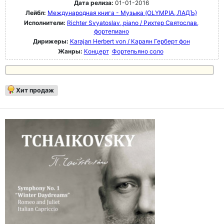
Дата релиза:
01-01-2016
Лейбл:
Международная книга - Музыка (OLYMPIA, ЛАДЪ)
Исполнители:
Richter Svyatoslav, piano / Рихтер Святослав,
фортепиано
Дирижеры:
Karajan Herbert von / Караян Герберт фон
Жанры:
Концерт
Фортепьяно соло
Хит продаж