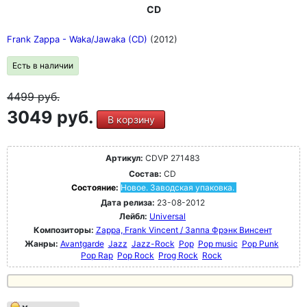
CD
Frank Zappa - Waka/Jawaka (CD)
(2012)
Есть в наличии
4499
руб.
3049 руб.
В корзину
Артикул:
CDVP 271483
Состав:
CD
Состояние:
Новое. Заводская упаковка.
Дата релиза:
23-08-2012
Лейбл:
Universal
Композиторы:
Zappa, Frank Vincent / Заппа Фрэнк Винсент
Жанры:
Avantgarde
Jazz
Jazz-Rock
Pop
Pop music
Pop Punk
Pop Rap
Pop Rock
Prog Rock
Rock