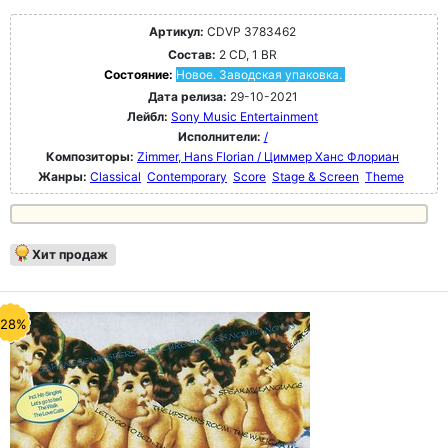
Артикул:
CDVP 3783462
Состав:
2 CD, 1 BR
Состояние:
Новое. Заводская упаковка.
Дата релиза:
29-10-2021
Лейбл:
Sony Music Entertainment
Исполнители:
/
Композиторы:
Zimmer, Hans Florian / Циммер Ханс Флориан
Жанры:
Classical
Contemporary
Score
Stage & Screen
Theme
Хит продаж
-28%