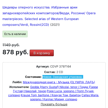
Шедевры оперного искусства. Избранные арии
западноевропейских композиторов/Верди, Россини/ Opera
masterpieces. Selected arias of Western European
composers/Verdi, Rossini(2CD)
(2021)
Есть в наличии
1149
руб.
878 руб.
В корзину
Артикул:
CDVP 3797164
Состав:
2 CD
Состояние:
Новое. Заводская упаковка.
Лейбл:
Международная книга - Музыка (OLYMPIA, ЛАДЪ)
Исполнители:
Gedda (Harry Gustaf) Nikolai, tenor / Гедда (Гарри
Густав) Николай, тенор
Popp Lucia, soprano / Попп Лучия,
сопрано
Krause Tom, baritone / Краузе Том, баритон
Callas Maria,
soprano / Каллас Мария, сопрано
Показать больше