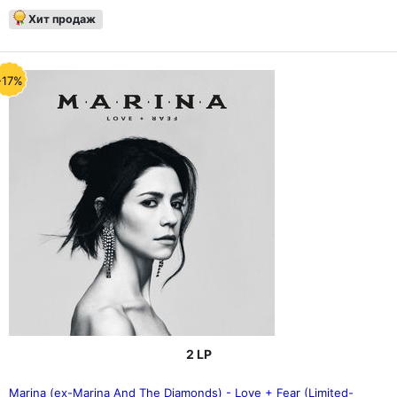
Хит продаж
-17%
2 LP
Marina (ex-Marina And The Diamonds) - Love + Fear (Limited-