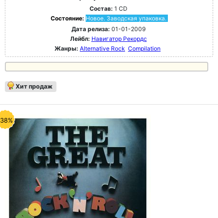
Состав:
1 CD
Состояние:
Новое. Заводская упаковка.
Дата релиза:
01-01-2009
Лейбл:
Навигатор Рекордс
Жанры:
Alternative Rock
Compilation
Хит продаж
-38%