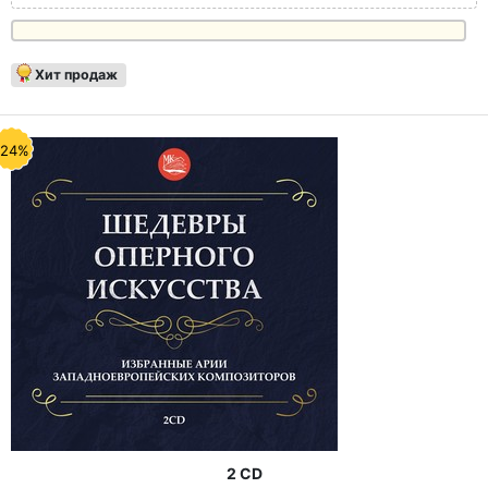
Хит продаж
-24%
2 CD