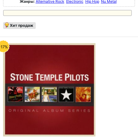
Жанры:
Alternative Rock
Electronic
Hip Hop
Nu Metal
Хит продаж
-17%