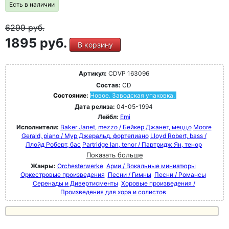
Есть в наличии
6299
руб.
1895 руб.
В корзину
Артикул:
CDVP 163096
Состав:
CD
Состояние:
Новое. Заводская упаковка.
Дата релиза:
04-05-1994
Лейбл:
Emi
Исполнители:
Baker Janet, mezzo / Бейкер Джанет, меццо
Moore
Gerald, piano / Мур Джеральд, фортепиано
Lloyd Robert, bass /
Ллойд Роберт, бас
Partridge Ian, tenor / Партридж Ян, тенор
Показать больше
Жанры:
Orchesterwerke
Арии / Вокальные миниатюры
Оркестровые произведения
Песни / Гимны
Песни / Романсы
Серенады и Дивертисменты
Хоровые произведения /
Произведения для хора и солистов