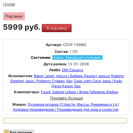
(2008)
Под заказ
5999 руб.
В корзину
Артикул:
CDVP 136962
Состав:
1 CD
Состояние:
Новое. Заводская упаковка.
Дата релиза:
13-01-2008
Лейбл:
EMI Classics
Исполнители:
Baker Janet, mezzo / Бейкер Джанет, меццо
Roberts
Stephen, bass / Робертс Стивен, бас
Case John Carol, bass / Кейс
Джон Кэрол, бас
Композиторы:
Fauré, Gabriel Urbain / Форе Габриель Юрбен
Показать больше
Жанры:
Духовная музыка (Страсти, Мессы, Реквиемы и т.д.)
Хоровые произведения / Произведения для хора и солистов
Хит продаж