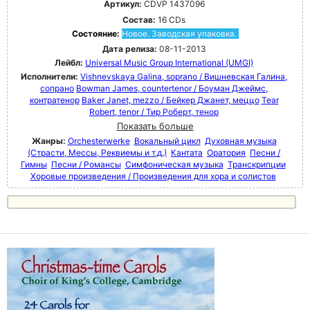
Артикул:
CDVP 1437096
Состав:
16 CDs
Состояние:
Новое. Заводская упаковка.
Дата релиза:
08-11-2013
Лейбл:
Universal Music Group International (UMGI)
Исполнители:
Vishnevskaya Galina, soprano / Вишневская Галина,
сопрано
Bowman James, countertenor / Боуман Джеймс,
контратенор
Baker Janet, mezzo / Бейкер Джанет, меццо
Tear
Robert, tenor / Тир Роберт, тенор
Показать больше
Жанры:
Orchesterwerke
Вокальный цикл
Духовная музыка
(Страсти, Мессы, Реквиемы и т.д.)
Кантата
Оратория
Песни /
Гимны
Песни / Романсы
Симфоническая музыка
Транскрипции
Хоровые произведения / Произведения для хора и солистов