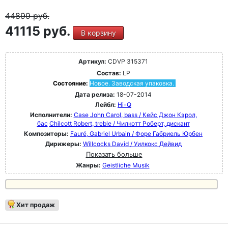
44899
руб.
41115 руб.
В корзину
Артикул:
CDVP 315371
Состав:
LP
Состояние:
Новое. Заводская упаковка.
Дата релиза:
18-07-2014
Лейбл:
Hi-Q
Исполнители:
Case John Carol, bass / Кейс Джон Кэрол,
бас
Chilcott Robert, treble / Чилкотт Роберт, дискант
Композиторы:
Fauré, Gabriel Urbain / Форе Габриель Юрбен
Дирижеры:
Willcocks David / Уилкокс Дейвид
Показать больше
Жанры:
Geistliche Musik
Хит продаж