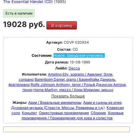
The Essential Händel (CD)
(1995)
Есть в наличии
19028 руб.
В корзину
Артикул:
CDVP 020934
Состав:
CD
Состояние:
Новое. Заводская упаковка.
Дата релиза:
15-08-1995
Лейбл:
Decca
Исполнители:
Ameling Elly, soprano / Амелинг Элли,
сопрано
Barenboim Daniel, piano / Баренбойм Даниэль,
фортепиано
Rolfe Johnson Anthony, tenor / Рольф Джонсон Антони,
тенор
Horne Marilyn, mezzo / Хорн Мэрилин, меццо
Показать больше
Жанры:
Арии / Вокальные миниатюры
Арии и сцены из опер
Духовная музыка (Страсти, Мессы, Реквиемы и т.д.)
Клавесин
соло
Концерт
Оркестровые произведения
Сборник
Хоровые
произведения / Произведения для хора и солистов