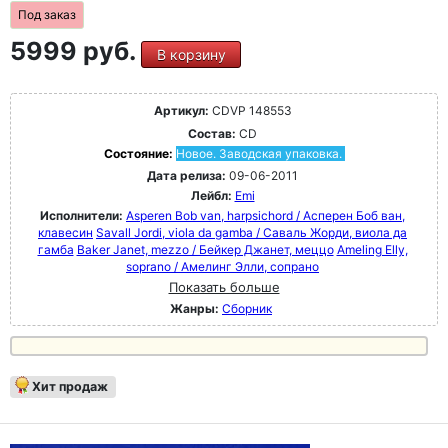
Под заказ
5999 руб.
В корзину
Артикул:
CDVP 148553
Состав:
CD
Состояние:
Новое. Заводская упаковка.
Дата релиза:
09-06-2011
Лейбл:
Emi
Исполнители:
Asperen Bob van, harpsichord / Асперен Боб ван,
клавесин
Savall Jordi, viola da gamba / Саваль Жорди, виола да
гамба
Baker Janet, mezzo / Бейкер Джанет, меццо
Ameling Elly,
soprano / Амелинг Элли, сопрано
Показать больше
Жанры:
Сборник
Хит продаж