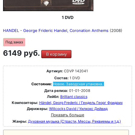
1 DVD
HANDEL - George Frideric Handel, Coronation Anthems
(2008)
Под заказ
6149 руб.
В корзину
Артикул:
CDVP 142041
Состав:
1 DVD
Состояние:
Новое. Заводская упаковка.
Дата релиза:
01-01-2008
Лейбл:
Brilliant classics
Композиторы:
Händel, Georg Frederic / Гендель Георг Фридрих
Дирижеры:
Willcocks David / Уилкокс Дейвид
Показать больше
Жанры:
Духовная музыка (Страсти, Мессы, Реквиемы и т.д.)