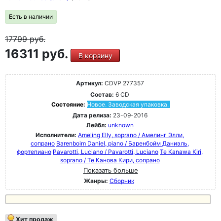
Есть в наличии
17799
руб.
16311 руб.
В корзину
Артикул:
CDVP 277357
Состав:
6 CD
Состояние:
Новое. Заводская упаковка.
Дата релиза:
23-09-2016
Лейбл:
unknown
Исполнители:
Ameling Elly, soprano / Амелинг Элли,
сопрано
Barenboim Daniel, piano / Баренбойм Даниэль,
фортепиано
Pavarotti, Luciano / Pavarotti, Luciano
Te Kanawa Kiri,
soprano / Те Канова Кири, сопрано
Показать больше
Жанры:
Сборник
Хит продаж