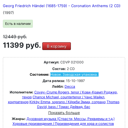
Georg Friedrich Händel (1685-1759) - Coronation Anthems (2 CD)
(1997)
Есть в наличии
12449
руб.
11399 руб.
В корзину
Артикул:
CDVP 021000
Состав:
2 CD
Состояние:
Новое. Заводская упаковка.
Дата релиза:
15-10-1997
Лейбл:
Decca
Исполнители:
Covey-Crump Rogers, tenor / Кови-Крамп Роджер,
тенор
Chance Michael, countertenor / Чанс Майкл,
контратенор
Kirkby Emma, soprano / Кёркби Эмма, сопрано
Thomas
David, bass / Томас Дейвид, бас
Показать больше
Жанры:
Духовная музыка (Страсти, Мессы, Реквиемы и т.д.)
Хоровые произведения / Произведения для хора и солистов