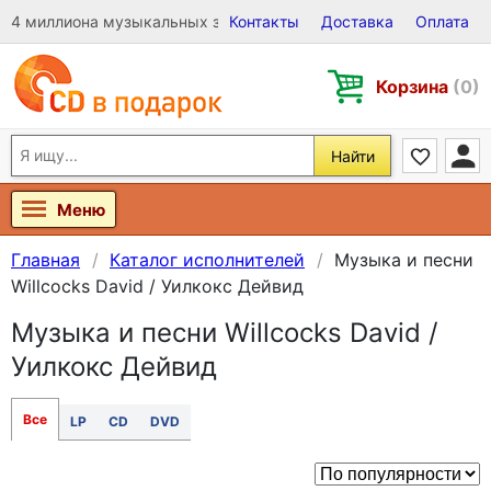
4 миллиона музыкальных записей на Виниле, CD и DVD
Контакты
Доставка
Оплата
Корзина
(0)
Найти
Меню
Главная
Каталог исполнителей
Музыка и песни
Willcocks David / Уилкокс Дейвид
Музыка и песни Willcocks David /
Уилкокс Дейвид
Все
LP
CD
DVD