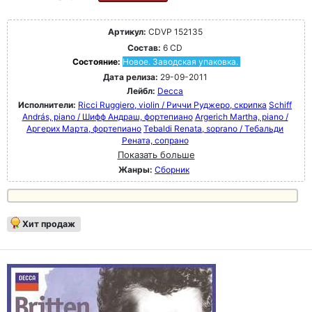
Артикул:
CDVP 152135
Состав:
6 CD
Состояние:
Новое. Заводская упаковка.
Дата релиза:
29-09-2011
Лейбл:
Decca
Исполнители:
Ricci Ruggiero, violin / Риччи Руджеро, скрипка
Schiff
András, piano / Шифф Андраш, фортепиано
Argerich Martha, piano /
Аргерих Марта, фортепиано
Tebaldi Renata, soprano / Тебальди
Рената, сопрано
Показать больше
Жанры:
Сборник
Хит продаж