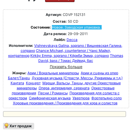
Артикул:
CDVP 152131
Состав:
50 CD
Состояние:
Новое. Заводская упаковка.
Дата релиза:
29-09-2011
Лейбл:
Decca
Исполнители:
Vishnevskaya Galina, soprano / Вишневская Галина,
сопрано
Chance Michael, countertenor / Чанс Майкл,
контратенор
Kirkby Emma, soprano / Кёркби Эмма, сопрано
Thomas
David, bass / Томас Дейвид, бас
Показать больше
Жанры:
Арии / Вокальные миниатюры
Арии и сцены из опер
Балет/Танец
Духовная музыка (Страсти, Мессы, Реквиемы и т.д.)
Кантата
Концерт
Марши, Вальсы, Танцы, другие Оркестровые
миниатюры
Опера, интермедия, серената
Оркестровые
произведения
Песни / Романсы
Произведения для солиста с
оркестром
Симфоническая музыка
Увертюра
Фортепьяно соло
Хоровые произведения / Произведения для хора и солистов
Хит продаж