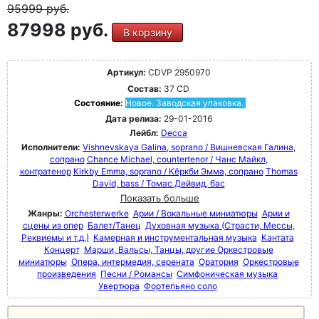
95999
руб.
87998 руб.
В корзину
Артикул:
CDVP 2950970
Состав:
37 CD
Состояние:
Новое. Заводская упаковка.
Дата релиза:
29-01-2016
Лейбл:
Decca
Исполнители:
Vishnevskaya Galina, soprano / Вишневская Галина,
сопрано
Chance Michael, countertenor / Чанс Майкл,
контратенор
Kirkby Emma, soprano / Кёркби Эмма, сопрано
Thomas
David, bass / Томас Дейвид, бас
Показать больше
Жанры:
Orchesterwerke
Арии / Вокальные миниатюры
Арии и
сцены из опер
Балет/Танец
Духовная музыка (Страсти, Мессы,
Реквиемы и т.д.)
Камерная и инструментальная музыка
Кантата
Концерт
Марши, Вальсы, Танцы, другие Оркестровые
миниатюры
Опера, интермедия, серената
Оратория
Оркестровые
произведения
Песни / Романсы
Симфоническая музыка
Увертюра
Фортепьяно соло