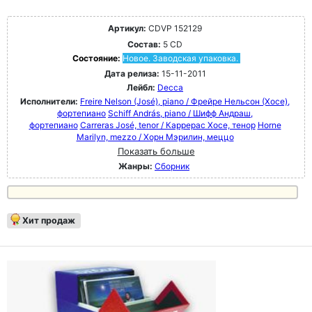
Артикул:
CDVP 152129
Состав:
5 CD
Состояние:
Новое. Заводская упаковка.
Дата релиза:
15-11-2011
Лейбл:
Decca
Исполнители:
Freire Nelson (José), piano / Фрейре Нельсон (Хосе),
фортепиано
Schiff András, piano / Шифф Андраш,
фортепиано
Carreras José, tenor / Каррерас Хосе, тенор
Horne
Marilyn, mezzo / Хорн Мэрилин, меццо
Показать больше
Жанры:
Сборник
Хит продаж