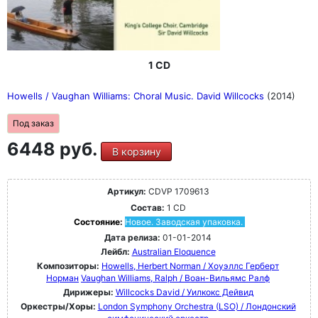
1 CD
Howells / Vaughan Williams: Choral Music. David Willcocks
(2014)
Под заказ
6448 руб.
В корзину
Артикул:
CDVP 1709613
Состав:
1 CD
Состояние:
Новое. Заводская упаковка.
Дата релиза:
01-01-2014
Лейбл:
Australian Eloquence
Композиторы:
Howells, Herbert Norman / Хоуэллс Герберт
Норман
Vaughan Williams, Ralph / Воан-Вильямс Ралф
Дирижеры:
Willcocks David / Уилкокс Дейвид
Оркестры/Хоры:
London Symphony Orchestra (LSO) / Лондонский