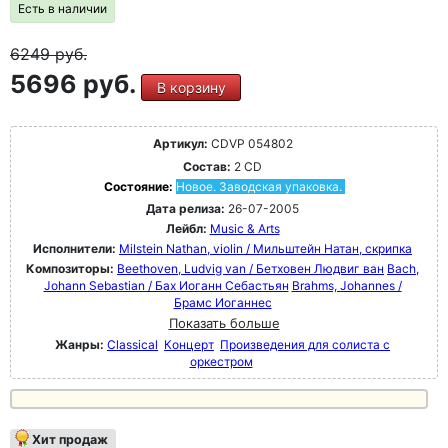
Есть в наличии
6249
руб.
5696 руб.
В корзину
Артикул:
CDVP 054802
Состав:
2 CD
Состояние:
Новое. Заводская упаковка.
Дата релиза:
26-07-2005
Лейбл:
Music & Arts
Исполнители:
Milstein Nathan, violin / Мильштейн Натан, скрипка
Композиторы:
Beethoven, Ludvig van / Бетховен Людвиг ван
Bach,
Johann Sebastian / Бах Иоганн Себастьян
Brahms, Johannes /
Брамс Иоганнес
Показать больше
Жанры:
Classical
Концерт
Произведения для солиста с
оркестром
Хит продаж