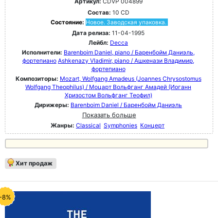
Артикул:
CDVP 004899
Состав:
10 CD
Состояние:
Новое. Заводская упаковка.
Дата релиза:
11-04-1995
Лейбл:
Decca
Исполнители:
Barenboim Daniel, piano / Баренбойм Даниэль,
фортепиано
Ashkenazy Vladimir, piano / Ашкенази Владимир,
фортепиано
Композиторы:
Mozart, Wolfgang Amadeus (Joannes Chrysostomus
Wolfgang Theophilus) / Моцарт Вольфганг Амадей (Иоганн
Хризостом Вольфганг Теофил)
Дирижеры:
Barenboim Daniel / Баренбойм Даниэль
Показать больше
Жанры:
Classical
Symphonies
Концерт
Хит продаж
-8%