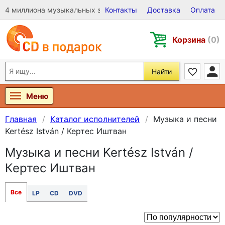
4 миллиона музыкальных записей на Виниле, CD и DVD
Контакты
Доставка
Оплата
Корзина
(0)
Найти
Меню
Главная
Каталог исполнителей
Музыка и песни
Kertész István / Кертес Иштван
Музыка и песни Kertész István /
Кертес Иштван
Все
LP
CD
DVD