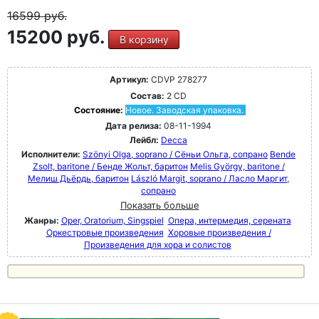
16599
руб.
15200 руб.
В корзину
Артикул:
CDVP 278277
Состав:
2 CD
Состояние:
Новое. Заводская упаковка.
Дата релиза:
08-11-1994
Лейбл:
Decca
Исполнители:
Szönyi Olga, soprano / Сёньи Ольга, сопрано
Bende
Zsolt, baritone / Бенде Жольт, баритон
Melis György, baritone /
Мелиш Дьёрдь, баритон
László Margit, soprano / Ласло Маргит,
сопрано
Показать больше
Жанры:
Oper, Oratorium, Singspiel
Опера, интермедия, серената
Оркестровые произведения
Хоровые произведения /
Произведения для хора и солистов