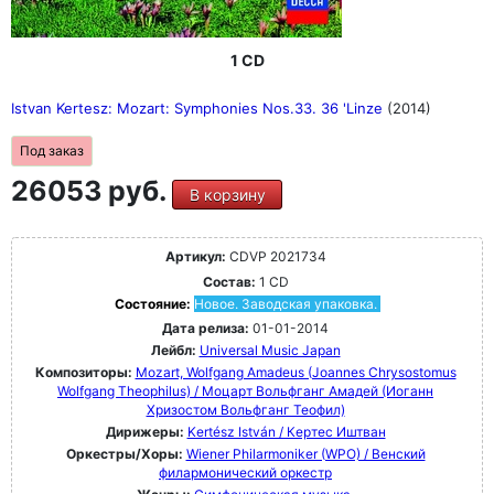
1 CD
Istvan Kertesz: Mozart: Symphonies Nos.33. 36 'Linze
(2014)
Под заказ
26053 руб.
В корзину
Артикул:
CDVP 2021734
Состав:
1 CD
Состояние:
Новое. Заводская упаковка.
Дата релиза:
01-01-2014
Лейбл:
Universal Music Japan
Композиторы:
Mozart, Wolfgang Amadeus (Joannes Chrysostomus
Wolfgang Theophilus) / Моцарт Вольфганг Амадей (Иоганн
Хризостом Вольфганг Теофил)
Дирижеры:
Kertész István / Кертес Иштван
Оркестры/Хоры:
Wiener Philarmoniker (WPO) / Венский
филармонический оркестр