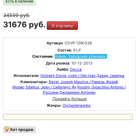
Есть в наличии
34599
руб.
31676 руб.
В корзину
Артикул:
CDVP 1290338
Состав:
6 LP
Состояние:
Новое. Заводская упаковка.
Дата релиза:
10-12-2013
Лейбл:
Decca
Исполнители:
Oistrakh David, violin / Ойстрах Давид, скрипка
Композиторы:
Ravel, Joseph Maurice / Равель Жозеф
Морис
Sibelius, Jean / Сибелиус Ян
Rossini, Gioachino Antonio /
Россини Джоаккино Антонио
Показать больше
Жанры:
Orchesterwerke
Хит продаж