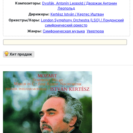
Композиторы:
Dvořák, Antonín Leopold / Дворжак Антонин
Леопольд
Дирижеры:
Kertész István / Кертес Иштван
Оркестры/Хоры:
London Symphony Orchestra (LSO) / Лондонский
симфонический оркестр
Жанры:
Симфоническая музыка
Увертюра
Хит продаж