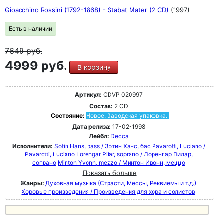
Gioacchino Rossini (1792-1868) - Stabat Mater (2 CD)
(1997)
Есть в наличии
7649
руб.
4999 руб.
В корзину
Артикул:
CDVP 020997
Состав:
2 CD
Состояние:
Новое. Заводская упаковка.
Дата релиза:
17-02-1998
Лейбл:
Decca
Исполнители:
Sotin Hans, bass / Зотин Ханс, бас
Pavarotti, Luciano /
Pavarotti, Luciano
Lorengar Pilar, soprano / Лоренгар Пилар,
сопрано
Minton Yvonn, mezzo / Минтон Ивонн, меццо
Показать больше
Жанры:
Духовная музыка (Страсти, Мессы, Реквиемы и т.д.)
Хоровые произведения / Произведения для хора и солистов