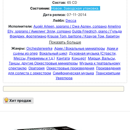
Состав:
65 CD
Состояние:
Новое. Заводская упаковка.
Дата релиза:
07-11-2014
Лейбл:
Decca
Исполнители:
Augér Arleen, soprano / Оже Арлен, сопрано
Ameling
Elly, soprano / Амелинг Элли, сопрано
Gulda Friedrich, piano / Гульда
Фридрих, фортепиано
Krause Tom, baritone / Краузе Том, баритон
Показать больше
Жанры:
Orchesterwerke
Арии / Вокальные миниатюры
Арии и
сцены из опер
Вокальный цикл
Духовная музыка (Страсти,
Мессы, Реквиемы и т.д.)
Кантата
Концерт
Марши, Вальсы,
Танцы, другие Оркестровые миниатюры
Музыка к театральному
спектаклю
Оратория
Оркестровые произведения
Произведения
для солиста с оркестром
Симфоническая музыка
Транскрипции
Увертюра
Хит продаж