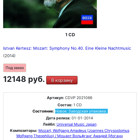
1 CD
Istvan Kertesz: Mozart: Symphony No.40. Eine Kleine Nachtmusic
(2014)
Под заказ
12148 руб.
В корзину
Артикул:
CDVP 2021066
Состав:
1 CD
Состояние:
Новое. Заводская упаковка.
Дата релиза:
01-01-2014
Лейбл:
Universal Music Japan
Композиторы:
Mozart, Wolfgang Amadeus (Joannes Chrysostomus
Wolfgang Theophilus) / Моцарт Вольфганг Амадей (Иоганн