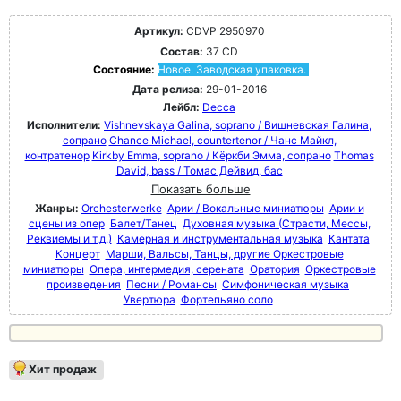
Артикул:
CDVP 2950970
Состав:
37 CD
Состояние:
Новое. Заводская упаковка.
Дата релиза:
29-01-2016
Лейбл:
Decca
Исполнители:
Vishnevskaya Galina, soprano / Вишневская Галина,
сопрано
Chance Michael, countertenor / Чанс Майкл,
контратенор
Kirkby Emma, soprano / Кёркби Эмма, сопрано
Thomas
David, bass / Томас Дейвид, бас
Показать больше
Жанры:
Orchesterwerke
Арии / Вокальные миниатюры
Арии и
сцены из опер
Балет/Танец
Духовная музыка (Страсти, Мессы,
Реквиемы и т.д.)
Камерная и инструментальная музыка
Кантата
Концерт
Марши, Вальсы, Танцы, другие Оркестровые
миниатюры
Опера, интермедия, серената
Оратория
Оркестровые
произведения
Песни / Романсы
Симфоническая музыка
Увертюра
Фортепьяно соло
Хит продаж