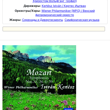
Хризостом Вольфганг Теофил)
Дирижеры:
Kertész István / Кертес Иштван
Оркестры/Хоры:
Wiener Philarmoniker (WPO) / Венский
филармонический оркестр
Жанры:
Серенады и Дивертисменты
Симфоническая музыка