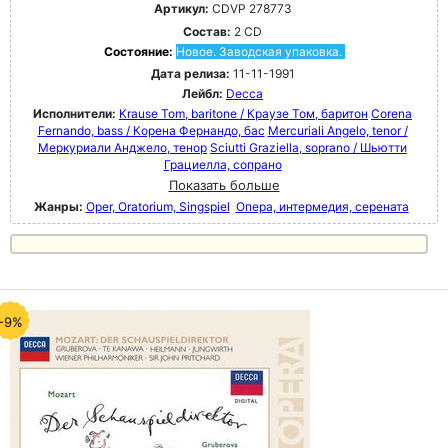
Артикул:
CDVP 278773
Состав:
2 CD
Состояние:
Новое. Заводская упаковка.
Дата релиза:
11-11-1991
Лейбл:
Decca
Исполнители:
Krause Tom, baritone / Краузе Том, баритон
Corena
Fernando, bass / Корена Фернандо, бас
Mercuriali Angelo, tenor /
Меркуриали Анджело, тенор
Sciutti Graziella, soprano / Шьютти
Грациелла, сопрано
Показать больше
Жанры:
Oper, Oratorium, Singspiel
Опера, интермедия, серената
-9%