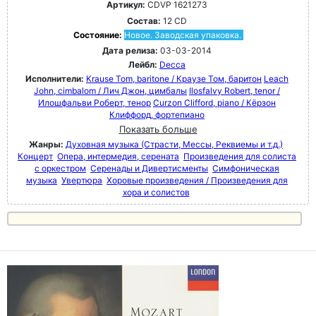
Артикул:
CDVP 1621273
Состав:
12 CD
Состояние:
Новое. Заводская упаковка.
Дата релиза:
03-03-2014
Лейбл:
Decca
Исполнители:
Krause Tom, baritone / Краузе Том, баритон
Leach
John, cimbalom / Лич Джон, цимбалы
Ilosfalvy Robert, tenor /
Илошфальви Роберт, тенор
Curzon Clifford, piano / Кёрзон
Клиффорд, фортепиано
Показать больше
Жанры:
Духовная музыка (Страсти, Мессы, Реквиемы и т.д.)
Концерт
Опера, интермедия, серената
Произведения для солиста
с оркестром
Серенады и Дивертисменты
Симфоническая
музыка
Увертюра
Хоровые произведения / Произведения для
хора и солистов