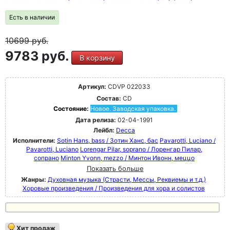
Есть в наличии
10699
руб.
9783 руб.
В корзину
Артикул:
CDVP 022033
Состав:
CD
Состояние:
Новое. Заводская упаковка.
Дата релиза:
02-04-1991
Лейбл:
Decca
Исполнители:
Sotin Hans, bass / Зотин Ханс, бас
Pavarotti, Luciano /
Pavarotti, Luciano
Lorengar Pilar, soprano / Лоренгар Пилар,
сопрано
Minton Yvonn, mezzo / Минтон Ивонн, меццо
Показать больше
Жанры:
Духовная музыка (Страсти, Мессы, Реквиемы и т.д.)
Хоровые произведения / Произведения для хора и солистов
Хит продаж