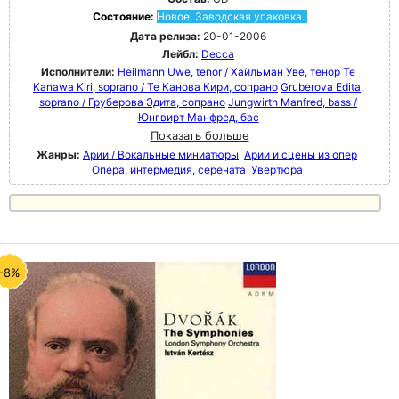
Состояние:
Новое. Заводская упаковка.
Дата релиза:
20-01-2006
Лейбл:
Decca
Исполнители:
Heilmann Uwe, tenor / Хайльман Уве, тенор
Te
Kanawa Kiri, soprano / Те Канова Кири, сопрано
Gruberova Edita,
soprano / Груберова Эдита, сопрано
Jungwirth Manfred, bass /
Юнгвирт Манфред, бас
Показать больше
Жанры:
Арии / Вокальные миниатюры
Арии и сцены из опер
Опера, интермедия, серената
Увертюра
-8%