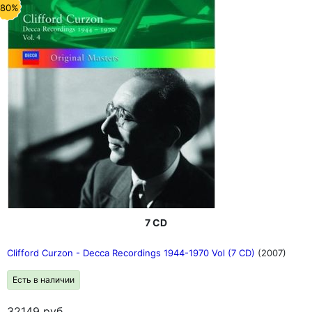
-80%
7 CD
Clifford Curzon - Decca Recordings 1944-1970 Vol (7 CD)
(2007)
Есть в наличии
32149
руб.