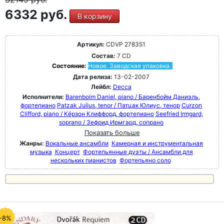
6332 руб.
В корзину
Артикул:
CDVP 278351
Состав:
7 CD
Состояние:
Новое. Заводская упаковка.
Дата релиза:
13-02-2007
Лейбл:
Decca
Исполнители:
Barenboim Daniel, piano / Баренбойм Даниэль,
фортепиано
Patzak Julius, tenor / Патцак Юлиус, тенор
Curzon
Clifford, piano / Кёрзон Клиффорд, фортепиано
Seefried Irmgard,
soprano / Зефрид Ирмгард, сопрано
Показать больше
Жанры:
Вокальные ансамбли
Камерная и инструментальная
музыка
Концерт
Фортепьянные дуэты / Ансамбли для
нескольких пианистов
Фортепьяно соло
-8%