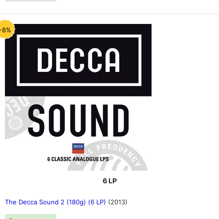
-8%
6 LP
The Decca Sound 2 (180g) (6 LP)
(2013)