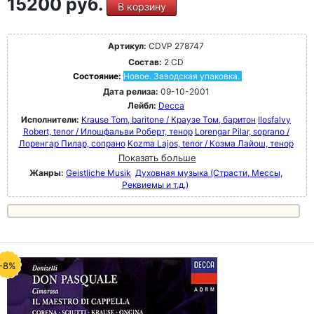
15200 руб.
В корзину
Артикул:
CDVP 278747
Состав:
2 CD
Состояние:
Новое. Заводская упаковка.
Дата релиза:
09-10-2001
Лейбл:
Decca
Исполнители:
Krause Tom, baritone / Краузе Том, баритон
Ilosfalvy
Robert, tenor / Илошфальви Роберт, тенор
Lorengar Pilar, soprano /
Лоренгар Пилар, сопрано
Kozma Lajos, tenor / Козма Лайош, тенор
Показать больше
Жанры:
Geistliche Musik
Духовная музыка (Страсти, Мессы,
Реквиемы и т.д.)
-8%