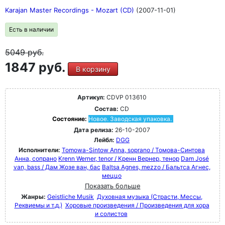
Karajan Master Recordings - Mozart (CD)
(2007-11-01)
Есть в наличии
5049
руб.
1847 руб.
В корзину
Артикул:
CDVP 013610
Состав:
CD
Состояние:
Новое. Заводская упаковка.
Дата релиза:
26-10-2007
Лейбл:
DGG
Исполнители:
Tomowa-Sintow Anna, soprano / Томова-Синтова
Анна, сопрано
Krenn Werner, tenor / Кренн Вернер, тенор
Dam José
van, bass / Дам Жозе ван, бас
Baltsa Agnes, mezzo / Бальтса Агнес,
меццо
Показать больше
Жанры:
Geistliche Musik
Духовная музыка (Страсти, Мессы,
Реквиемы и т.д.)
Хоровые произведения / Произведения для хора
и солистов