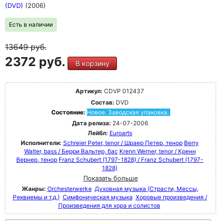
(DVD)
(2006)
Есть в наличии
13649
руб.
2372 руб.
В корзину
Артикул:
CDVP 012437
Состав:
DVD
Состояние:
Новое. Заводская упаковка.
Дата релиза:
24-07-2006
Лейбл:
Euroarts
Исполнители:
Schreier Peter, tenor / Шраер Петер, тенор
Berry
Walter, bass / Берри Вальтер, бас
Krenn Werner, tenor / Кренн
Вернер, тенор
Franz Schubert (1797-1828) / Franz Schubert (1797-
1828)
Показать больше
Жанры:
Orchesterwerke
Духовная музыка (Страсти, Мессы,
Реквиемы и т.д.)
Симфоническая музыка
Хоровые произведения /
Произведения для хора и солистов