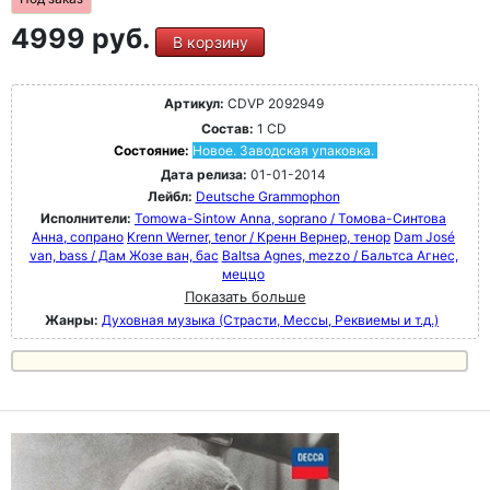
4999 руб.
В корзину
Артикул:
CDVP 2092949
Состав:
1 CD
Состояние:
Новое. Заводская упаковка.
Дата релиза:
01-01-2014
Лейбл:
Deutsche Grammophon
Исполнители:
Tomowa-Sintow Anna, soprano / Томова-Синтова
Анна, сопрано
Krenn Werner, tenor / Кренн Вернер, тенор
Dam José
van, bass / Дам Жозе ван, бас
Baltsa Agnes, mezzo / Бальтса Агнес,
меццо
Показать больше
Жанры:
Духовная музыка (Страсти, Мессы, Реквиемы и т.д.)