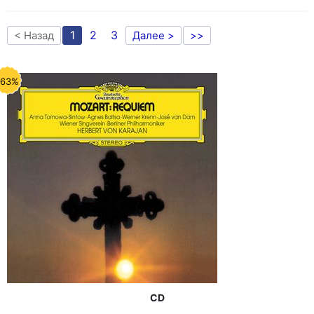
1
2
3
< Назад
Далее >
>>
-63%
CD