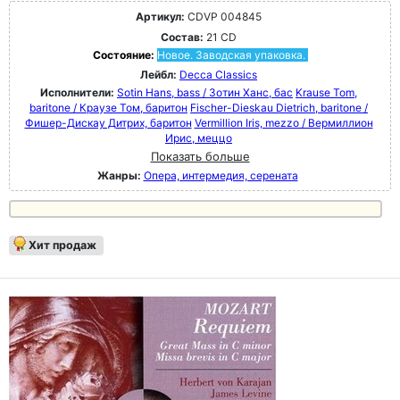
Артикул:
CDVP 004845
Состав:
21 CD
Состояние:
Новое. Заводская упаковка.
Лейбл:
Decca Classics
Исполнители:
Sotin Hans, bass / Зотин Ханс, бас
Krause Tom,
baritone / Краузе Том, баритон
Fischer-Dieskau Dietrich, baritone /
Фишер-Дискау Дитрих, баритон
Vermillion Iris, mezzo / Вермиллион
Ирис, меццо
Показать больше
Жанры:
Опера, интермедия, серената
Хит продаж