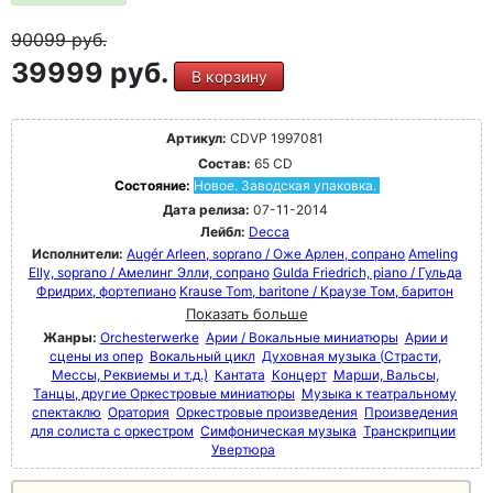
90099
руб.
39999 руб.
В корзину
Артикул:
CDVP 1997081
Состав:
65 CD
Состояние:
Новое. Заводская упаковка.
Дата релиза:
07-11-2014
Лейбл:
Decca
Исполнители:
Augér Arleen, soprano / Оже Арлен, сопрано
Ameling
Elly, soprano / Амелинг Элли, сопрано
Gulda Friedrich, piano / Гульда
Фридрих, фортепиано
Krause Tom, baritone / Краузе Том, баритон
Показать больше
Жанры:
Orchesterwerke
Арии / Вокальные миниатюры
Арии и
сцены из опер
Вокальный цикл
Духовная музыка (Страсти,
Мессы, Реквиемы и т.д.)
Кантата
Концерт
Марши, Вальсы,
Танцы, другие Оркестровые миниатюры
Музыка к театральному
спектаклю
Оратория
Оркестровые произведения
Произведения
для солиста с оркестром
Симфоническая музыка
Транскрипции
Увертюра