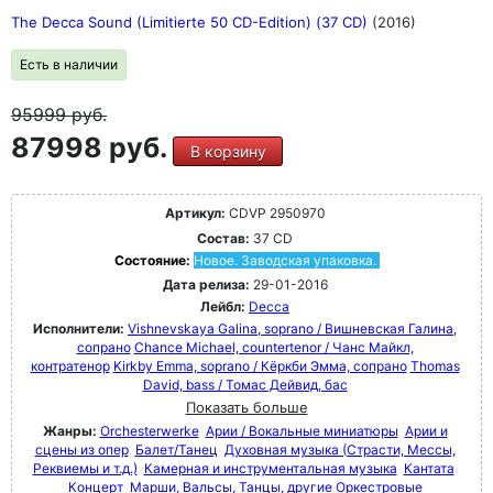
The Decca Sound (Limitierte 50 CD-Edition) (37 CD)
(2016)
Есть в наличии
95999
руб.
87998 руб.
В корзину
Артикул:
CDVP 2950970
Состав:
37 CD
Состояние:
Новое. Заводская упаковка.
Дата релиза:
29-01-2016
Лейбл:
Decca
Исполнители:
Vishnevskaya Galina, soprano / Вишневская Галина,
сопрано
Chance Michael, countertenor / Чанс Майкл,
контратенор
Kirkby Emma, soprano / Кёркби Эмма, сопрано
Thomas
David, bass / Томас Дейвид, бас
Показать больше
Жанры:
Orchesterwerke
Арии / Вокальные миниатюры
Арии и
сцены из опер
Балет/Танец
Духовная музыка (Страсти, Мессы,
Реквиемы и т.д.)
Камерная и инструментальная музыка
Кантата
Концерт
Марши, Вальсы, Танцы, другие Оркестровые