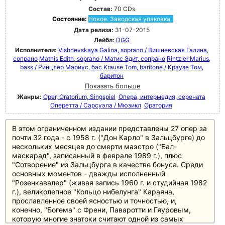
Состав:
70 CDs
Состояние:
Новое. Заводская упаковка.
Дата релиза:
31-07-2015
Лейбл:
DGG
Исполнители:
Vishnevskaya Galina, soprano / Вишневская Галина,
сопрано
Mathis Edith, soprano / Матис Эдит, сопрано
Rintzler Marius,
bass / Ринцлер Мариус, бас
Krause Tom, baritone / Краузе Том,
баритон
Показать больше
Жанры:
Oper, Oratorium, Singspiel
Опера, интермедия, серената
Оперетта / Сарсуэла / Мюзикл
Оратория
В этом ограниченном издании представлены 27 опер за
почти 32 года - с 1958 г. ("Дон Карло" в Зальцбурге) до
нескольких месяцев до смерти маэстро ("Бал-
маскарад", записанный в феврале 1989 г.), плюс
"Сотворение" из Зальцбурга в качестве бонуса. Среди
основных моментов - дважды исполненный
"Розенкавалер" (живая запись 1960 г. и студийная 1982
г.), великолепное "Кольцо нибелунга" Караяна,
прославленное своей ясностью и точностью, и,
конечно, "Богема" с Френи, Паваротти и Гяуровым,
которую многие знатоки считают одной из самых