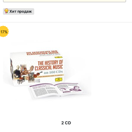
Хит продаж
-17%
2 CD