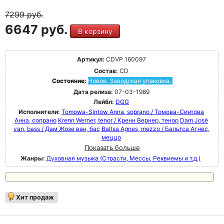
7299
руб.
6647 руб.
В корзину
Артикул:
CDVP 160097
Состав:
CD
Состояние:
Новое. Заводская упаковка.
Дата релиза:
07-03-1989
Лейбл:
DGG
Исполнители:
Tomowa-Sintow Anna, soprano / Томова-Синтова
Анна, сопрано
Krenn Werner, tenor / Кренн Вернер, тенор
Dam José
van, bass / Дам Жозе ван, бас
Baltsa Agnes, mezzo / Бальтса Агнес,
меццо
Показать больше
Жанры:
Духовная музыка (Страсти, Мессы, Реквиемы и т.д.)
Хит продаж