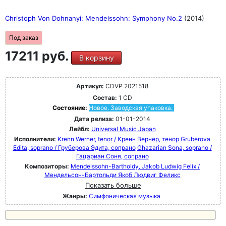
Christoph Von Dohnanyi: Mendelssohn: Symphony No.2
(2014)
Под заказ
17211 руб.
В корзину
Артикул:
CDVP 2021518
Состав:
1 CD
Состояние:
Новое. Заводская упаковка.
Дата релиза:
01-01-2014
Лейбл:
Universal Music Japan
Исполнители:
Krenn Werner, tenor / Кренн Вернер, тенор
Gruberova
Edita, soprano / Груберова Эдита, сопрано
Ghazarian Sona, soprano /
Гацариан Соня, сопрано
Композиторы:
Mendelssohn-Bartholdy, Jakob Ludwig Felix /
Мендельсон-Бартольди Якоб Людвиг Феликс
Показать больше
Жанры:
Симфоническая музыка