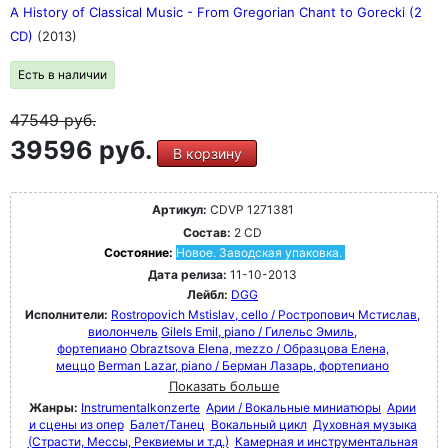
A History of Classical Music - From Gregorian Chant to Gorecki (2
CD)
(2013)
Есть в наличии
47549
руб.
39596 руб.
В корзину
Артикул:
CDVP 1271381
Состав:
2 CD
Состояние:
Новое. Заводская упаковка.
Дата релиза:
11-10-2013
Лейбл:
DGG
Исполнители:
Rostropovich Mstislav, cello / Ростропович Мстислав,
виолончель
Gilels Emil, piano / Гилельс Эмиль,
фортепиано
Obraztsova Elena, mezzo / Образцова Елена,
меццо
Berman Lazar, piano / Берман Лазарь, фортепиано
Показать больше
Жанры:
Instrumentalkonzerte
Арии / Вокальные миниатюры
Арии
и сцены из опер
Балет/Танец
Вокальный цикл
Духовная музыка
(Страсти, Мессы, Реквиемы и т.д.)
Камерная и инструментальная