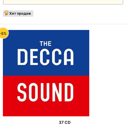
Хит продаж
-8%
37 CD