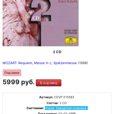
2 CD
MOZART: Requiem, Messe in c, Spatzenmesse
(1998)
Под заказ
5999 руб.
В корзину
Артикул:
CDVP 015583
Состав:
2 CD
Состояние:
Новое. Заводская упаковка.
Дата релиза:
01-01-1998