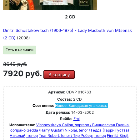
2 CD
Dmitri Schostakowitsch (1906-1975) - Lady Macbeth von Mtsensk
(2 CD)
(2008)
Есть в наличии
8649
руб.
7920 руб.
В корзину
Артикул:
CDVP 016763
Состав:
2 CD
Состояние:
Новое. Заводская упаковка.
Дата релиза:
14-03-2002
Лейбл:
Emi
Исполнители:
Vishnevskaya Galina, soprano / Вишневская Галина,
сопрано
Gedda (Harry Gustaf) Nikolai, tenor / Гедда (Гарри Густав)
Николай, тенор
Tear Robert, tenor / Тир Роберт, тенор
Finnilä Birgit,