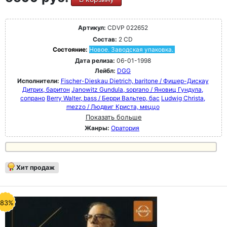
Артикул:
CDVP 022652
Состав:
2 CD
Состояние:
Новое. Заводская упаковка.
Дата релиза:
06-01-1998
Лейбл:
DGG
Исполнители:
Fischer-Dieskau Dietrich, baritone / Фишер-Дискау
Дитрих, баритон
Janowitz Gundula, soprano / Яновиц Гундула,
сопрано
Berry Walter, bass / Берри Вальтер, бас
Ludwig Christa,
mezzo / Людвиг Криста, меццо
Показать больше
Жанры:
Оратория
Хит продаж
-83%