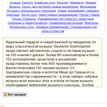
музыка
Кантата
Клавесин соло
Концерт
Мадригал
Марши,
Вальсы, Танцы, другие Оркестровые миниатюры
Мелодрама
Музыка к театральному спектаклю
Опера, интермедия, серената
Оратория
Орган соло
Оркестровые произведения
Песни / Гимны
Песни / Романсы
Произведения для солиста с оркестром
Серенады и Дивертисменты
Симфоническая музыка
Увертюра
Фортепьяно соло
Хоровые произведения / Произведения для
хора и солистов
Идеальный подарок и новый важный путеводитель по
миру классической музыки: Deutsche Grammophon
представляет абсолютную сущность истории музыки
на 100 компакт-дисках. Более 80 композиторов и более
150 исполнителей, оркестров и ансамблей
представлены более чем 400 произведениями и
фантастическими 120 часами музыки. От
григорианских хоров и мотетов Машо до Горецкого и
минималистов современности - в этом наборе собрана
музыка всех важных эпох и этапов истории музыки,
необходимая любителям музыки и культуры. Особое
внимание уделено основному репертуару с великими
классиками и романтиками, а также XX веку, который
Хит продаж
представлен в боксе не менее чем 20 дисками.
Источником информации служит 250-страничный
полноцветный буклет с новым эссе британского автора