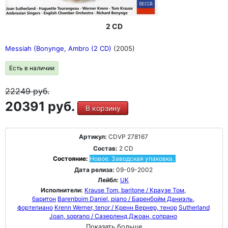
2 CD
Messiah (Bonynge, Ambro (2 CD)
(2005)
Есть в наличии
22249
руб.
20391 руб.
В корзину
Артикул:
CDVP 278167
Состав:
2 CD
Состояние:
Новое. Заводская упаковка.
Дата релиза:
09-09-2002
Лейбл:
UK
Исполнители:
Krause Tom, baritone / Краузе Том,
баритон
Barenboim Daniel, piano / Баренбойм Даниэль,
фортепиано
Krenn Werner, tenor / Кренн Вернер, тенор
Sutherland
Joan, soprano / Сазерленд Джоан, сопрано
Показать больше