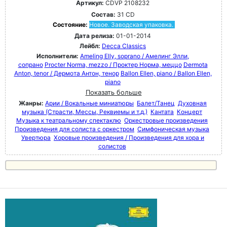
Артикул:
CDVP 2108232
Состав:
31 CD
Состояние:
Новое. Заводская упаковка.
Дата релиза:
01-01-2014
Лейбл:
Decca Classics
Исполнители:
Ameling Elly, soprano / Амелинг Элли,
сопрано
Procter Norma, mezzo / Проктер Норма, меццо
Dermota
Anton, tenor / Дермота Антон, тенор
Ballon Ellen, piano / Ballon Ellen,
piano
Показать больше
Жанры:
Арии / Вокальные миниатюры
Балет/Танец
Духовная
музыка (Страсти, Мессы, Реквиемы и т.д.)
Кантата
Концерт
Музыка к театральному спектаклю
Оркестровые произведения
Произведения для солиста с оркестром
Симфоническая музыка
Увертюра
Хоровые произведения / Произведения для хора и
солистов