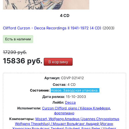
4 CD
Clifford Curzon - Decca Recordings II 1941-1972 (4 CD)
(2003)
Есть в наличии
17299
руб.
15836 руб.
В корзину
Артикул:
CDVP 021412
Состав:
4 CD
Состояние:
Новое. Заводская упаковка.
Дата релиза:
15-10-2003
Лейбл:
Decca
Исполнители:
Curzon Clifford, piano / Кёрзон Клиффорд,
фортепиано
Композиторы:
Mozart, Wolfgang Amadeus (Joannes Chrysostomus
Wolfgang Theophilus) / Моцарт Вольфганг Амадей (Иоганн
Хризостом Вольфганг Теофил)
Schubert, Franz Peter / Шуберт