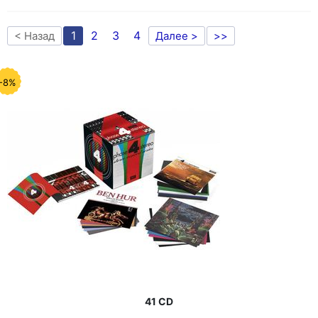
1
2
3
4
< Назад
Далее >
>>
-8%
41 CD