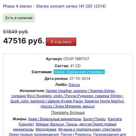
Phase 4 stereo - Stereo concert series (41 CD)
(2014)
Есть в наличии
51849
руб.
47516 руб.
В корзину
Артикул:
CDVP 1997107
Состав:
41 CD
Состояние:
Новое. Заводская упаковка.
Дата релиза:
27-10-2014
Лейбл:
Decca
Исполнители:
Harper Heather, soprano / Харпер Хитер,
сопрано
Ricci Ruggiero, violin / Риччи Руджеро, скрипка
Shirley-
Quirk John, baritone / Ширли-Куирк Джон, баритон
Horne Marilyn,
mezzo / Хорн Мэрилин, меццо
Показать больше
Жанры:
Арии / Вокальные миниатюры
Балет/Танец
Кантата
Концерт
Марши, Вальсы, Танцы, другие Оркестровые
миниатюры
Мелодрама
Музыка к театральному спектаклю
Оркестровые произведения
Песни / Романсы
Произведения для