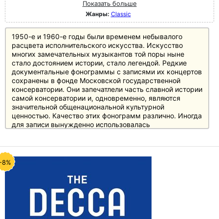
Показать больше
Жанры:
Classic
1950-е и 1960-е годы были временем небывалого
расцвета исполнительского искусства. Искусство
многих замечательных музыкантов той поры ныне
стало достоянием истории, стало легендой. Редкие
документальные фонограммы с записями их концертов
сохранены в фонде Московской государственной
консерватории. Они запечатлели часть славной истории
самой консерватории и, одновременно, являются
значительной общенациональной культурной
ценностью. Качество этих фонограмм различно. Иногда
для записи вынужденно использовалась
недоброкачественная магнитная лента, иногда все
технические средства не соответствовали высокому
художественному уровню концерта. Но несмотря на
значительные, иногда неисправимыедефекты, они
-8%
сохранили до наших дней искусство выдающихся
музыкантов прошедших лет, «остановили»
неповторимое мгновение. Ныне, после необходимой
восстановительной работы, некоторые из этих
фонограмм составили основу серии компакт-дисков,
подготовленных Лабораторией Звукозаписи