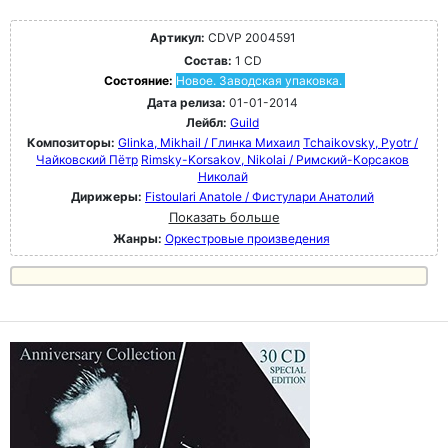
Артикул:
CDVP 2004591
Состав:
1 CD
Состояние:
Новое. Заводская упаковка.
Дата релиза:
01-01-2014
Лейбл:
Guild
Композиторы:
Glinka, Mikhail / Глинка Михаил
Tchaikovsky, Pyotr /
Чайковский Пётр
Rimsky-Korsakov, Nikolai / Римский-Корсаков
Николай
Дирижеры:
Fistoulari Anatole / Фистулари Анатолий
Показать больше
Жанры:
Оркестровые произведения