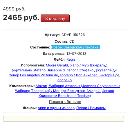
4999
руб.
2465 руб.
В корзину
Артикул:
CDVP 150326
Состав:
CD
Состояние:
Новое. Заводская упаковка.
Дата релиза:
12-07-2013
Лейбл:
Regis
Исполнители:
Moore Gerald, piano / Мур Джеральд,
фортепиано
Stefano Giuseppe di, tenor / Стефано Джузеппе ди,
тенор
Los Angeles Victoria de, soprano / Лос Анхелес Виктория де,
сопрано
Композиторы:
Mozart, Wolfgang Amadeus (Joannes Chrysostomus
Wolfgang Theophilus) / Моцарт Вольфганг Амадей (Иоганн
Хризостом Вольфганг Теофил)
Показать больше
Жанры:
Арии и сцены из опер
Песни / Романсы