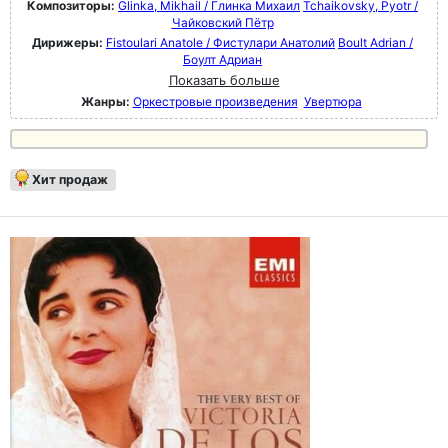
Композиторы:
Glinka, Mikhail / Глинка Михаил
Tchaikovsky, Pyotr /
Чайковский Пётр
Дирижеры:
Fistoulari Anatole / Фистулари Анатолий
Boult Adrian /
Боулт Адриан
Показать больше
Жанры:
Оркестровые произведения
Увертюра
Хит продаж