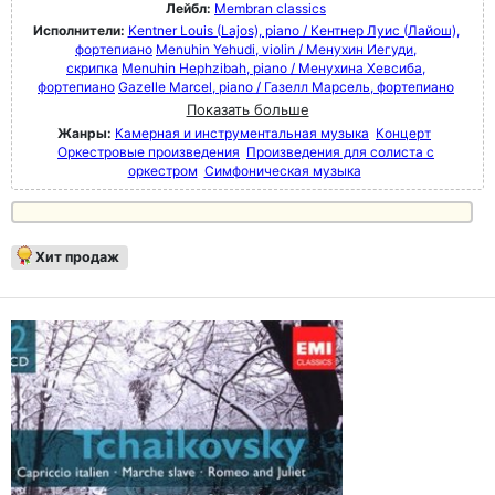
Лейбл:
Membran classics
Исполнители:
Kentner Louis (Lajos), piano / Кентнер Луис (Лайош),
фортепиано
Menuhin Yehudi, violin / Менухин Иегуди,
скрипка
Menuhin Hephzibah, piano / Менухина Хевсиба,
фортепиано
Gazelle Marcel, piano / Газелл Марсель, фортепиано
Показать больше
Жанры:
Камерная и инструментальная музыка
Концерт
Оркестровые произведения
Произведения для солиста с
оркестром
Симфоническая музыка
Хит продаж