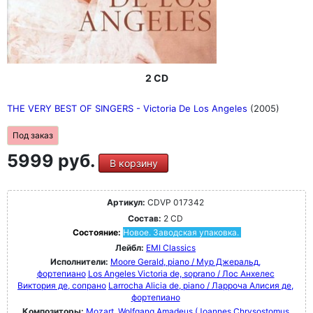
2 CD
THE VERY BEST OF SINGERS - Victoria De Los Angeles
(2005)
Под заказ
5999 руб.
В корзину
Артикул:
CDVP 017342
Состав:
2 CD
Состояние:
Новое. Заводская упаковка.
Лейбл:
EMI Classics
Исполнители:
Moore Gerald, piano / Мур Джеральд,
фортепиано
Los Angeles Victoria de, soprano / Лос Анхелес
Виктория де, сопрано
Larrocha Alicia de, piano / Ларроча Алисия де,
фортепиано
Композиторы:
Mozart, Wolfgang Amadeus (Joannes Chrysostomus