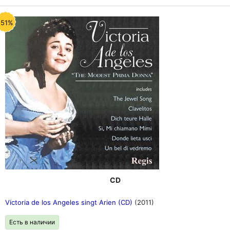
-51%
CD
Victoria de los Angeles singt Arien (CD)
(2011)
Есть в наличии