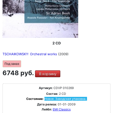
2 CD
TSCHAIKOWSKY: Orchestral works
(2009)
Под заказ
6748 руб.
В корзину
Артикул:
CDVP 010269
Состав:
2 CD
Состояние:
Новое. Заводская упаковка.
Дата релиза:
01-01-2009
Лейбл:
EMI Classics