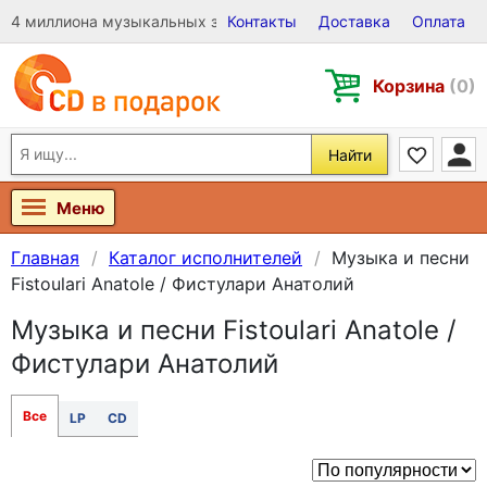
4 миллиона музыкальных записей на Виниле, CD и DVD
Контакты
Доставка
Оплата
Корзина
(0)
Найти
Меню
Главная
Каталог исполнителей
Музыка и песни
Fistoulari Anatole / Фистулари Анатолий
Музыка и песни Fistoulari Anatole /
Фистулари Анатолий
Все
LP
CD