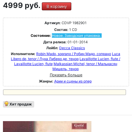
4999 руб.
В корзину
Артикул:
CDVP 1982901
Состав:
1 CD
Состояние:
Новое. Заводская упаковка.
Дата релиза:
01-01-2014
Лейбл:
Decca Classics
Исполнители:
Robin Mado, soprano / Робин Мадо, сопрано
Luca
Libero de, tenor / Лука Либеро де, тенор
Lavaillotte Lucien, flute /
Lavaillotte Lucien, flute
Malkassian Michel, tenor / Малькасян
Мишель, тенор
Показать больше
Жанры:
Арии и сцены из опер
Хит продаж