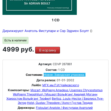
1 CD
Дирижируют Анатоль Фистулари и Сэр Эдриен Боулт
()
Есть в наличии
4999 руб.
В корзину
Артикул:
CDVP 267861
Состав:
1 CD
Состояние:
Новое. Заводская упаковка.
Дата релиза:
01-01-2002
Лейбл:
МГК им.П.И.Чайковского
Композиторы:
Mozart, Wolfgang Amadeus (Joannes Chrysostomus
Wolfgang Theophilus) / Моцарт Вольфганг Амадей (Иоганн
Хризостом Вольфганг Теофил)
Berlioz, Louis-Hector / Берлиоз Луи-
Эктор
Holst, Gustav Theodore / Холст Густав Теодор
Дирижеры:
Fistoulari Anatole / Фистулари Анатолий