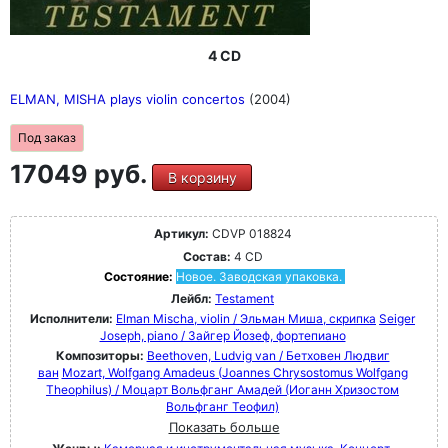
4 CD
ELMAN, MISHA plays violin concertos
(2004)
Под заказ
17049 руб.
В корзину
Артикул:
CDVP 018824
Состав:
4 CD
Состояние:
Новое. Заводская упаковка.
Лейбл:
Testament
Исполнители:
Elman Mischa, violin / Эльман Миша, скрипка
Seiger
Joseph, piano / Зайгер Йозеф, фортепиано
Композиторы:
Beethoven, Ludvig van / Бетховен Людвиг
ван
Mozart, Wolfgang Amadeus (Joannes Chrysostomus Wolfgang
Theophilus) / Моцарт Вольфганг Амадей (Иоганн Хризостом
Вольфганг Теофил)
Показать больше