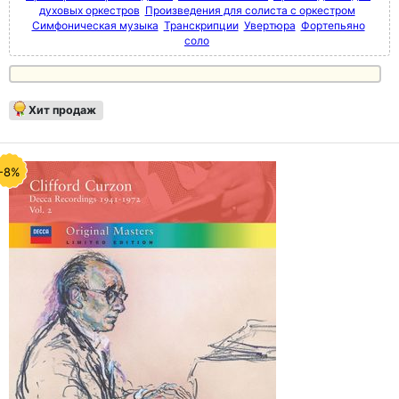
духовых оркестров
Произведения для солиста с оркестром
Симфоническая музыка
Транскрипции
Увертюра
Фортепьяно
соло
Хит продаж
-8%