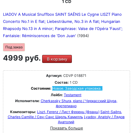
1 CD
LIADOV A Musical Snuffbox SAINT SAËNS Le Cygne LISZT Piano
Concerto No.1 in E flat; Liebesträume, No.3 in A flat; Hungarian
Rhapsody No.13 in A minor; Paraphrase: Valse de l'Opéra 'Faust';
Fantaisie: Réminiscences de 'Don Juan'
(1994)
Под заказ
4999 руб.
В корзину
Артикул:
CDVP 018871
Состав:
1 CD
Состояние:
Новое. Заводская упаковка.
Лейбл:
Testament
Исполнители:
Cherkassky Shura, piano / Черкасский Шура,
фортепиано
Композиторы:
Liszt, Ferenz / Лист Ференц (Франц)
Saint-Saëns,
Charles Camille / Сен-Санс Шарль Камилль
Lyadov, Anatoly / Лядов
Анатолий
Показать больше