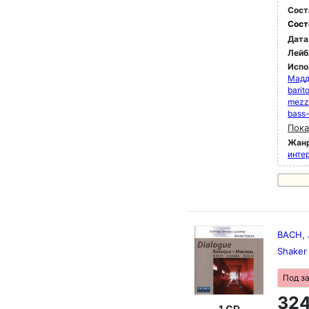
Сост
Сост
Дата
Лейб
Испо
Мадд
barit
mezz
bass
Пока
Жан
инте
BACH, 
Shaker 
Под з
324
1 CD