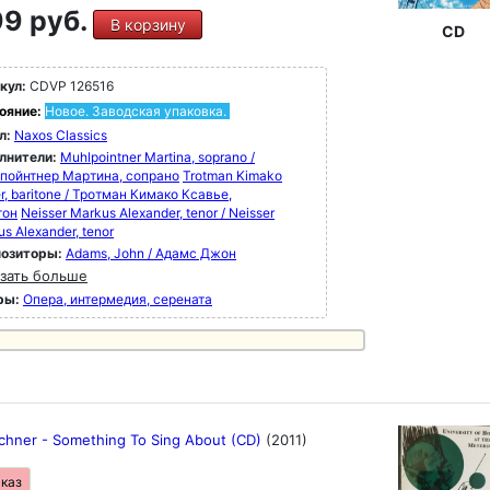
9 руб.
В корзину
CD
кул:
CDVP 126516
ояние:
Новое. Заводская упаковка.
л:
Naxos Classics
лнители:
Muhlpointner Martina, soprano /
пойнтнер Мартина, сопрано
Trotman Kimako
r, baritone / Тротман Кимако Ксавье,
тон
Neisser Markus Alexander, tenor / Neisser
s Alexander, tenor
озиторы:
Adams, John / Адамс Джон
зать больше
ры:
Опера, интермедия, серената
rchner - Something To Sing About (CD)
(2011)
аказ