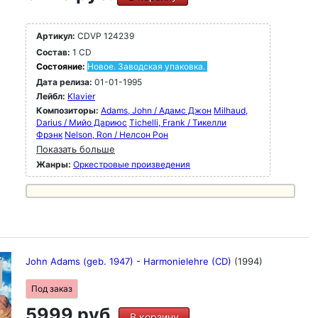
Артикул:
CDVP 124239
Состав:
1 CD
Состояние:
Новое. Заводская упаковка.
Дата релиза:
01-01-1995
Лейбл:
Klavier
Композиторы:
Adams, John / Адамс Джон
Milhaud,
Darius / Мийо Дариюс
Tichelli, Frank / Тикелли
Фрэнк
Nelson, Ron / Нелсон Рон
Показать больше
Жанры:
Оркестровые произведения
John Adams (geb. 1947) - Harmonielehre (CD)
(1994)
Под заказ
5999 руб.
В корзину