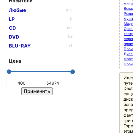
Носители
мини
Вока
Любые
(159)
Рекви
LP
музы
(1)
Мадр
CD
(86)
Орке
теат
DVD
(14)
сере
прои
BLU-RAY
(5)
Прои
Диве
Форт
Цена
Прои
Иде
путе
Deut
сущн
диск
испо
пред
фант
григ
Горе
этом