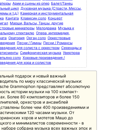
атюры
Арии и сцены из опер
Балет/Танец
льный цикл
Духовная музыка (Страсти, Мессы,
емы и т.д.)
Камерная и инструментальная
ка
Кантата
Клавесин соло
Концерт
игал
Марши, Вальсы, Танцы, другие
стровые миниатюры
Мелодрама
Музыка к
ральному спектаклю
Опера, интермедия,
ната
Оратория
Орган соло
Оркестровые
зведения
Песни / Гимны
Песни / Романсы
зведения для солиста с оркестром
Серенады и
ртисменты
Симфоническая музыка
Увертюра
епьяно соло
Хоровые произведения /
зведения для хора и солистов
альный подарок и новый важный
водитель по миру классической музыки:
sche Grammophon представляет абсолютную
ость истории музыки на 100 компакт-
ах. Более 80 композиторов и более 150
лнителей, оркестров и ансамблей
ставлены более чем 400 произведениями и
астическими 120 часами музыки. От
орианских хоров и мотетов Машо до
цкого и минималистов современности - в
 наборе собрана музыка всех важных эпох и