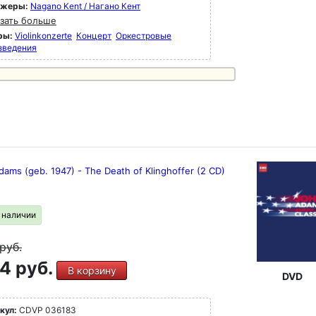
ижеры:
Nagano Kent / Нагано Кент
вры XX века - от Стравинского до Мессии.
зать больше
исках 79 - 100 представлены шедевры XX
 от Стравинского до Мессиана, Булеза и
ры:
Violinkonzerte
Концерт
Оркестровые
цкого, а также Хольста, Рахманинова,
зведения
лиуса, Айвза, Яначека, Равеля и многих
их.
ams (geb. 1947) - The Death of Klinghoffer (2 CD)
в наличии
руб.
4 руб.
В корзину
DVD
кул:
CDVP 036183