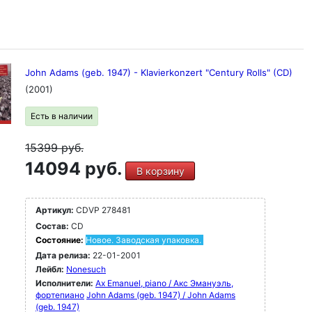
John Adams (geb. 1947) - Klavierkonzert "Century Rolls" (CD)
(2001)
Есть в наличии
15399
руб.
14094 руб.
В корзину
Артикул:
CDVP 278481
Состав:
CD
Состояние:
Новое. Заводская упаковка.
Дата релиза:
22-01-2001
Лейбл:
Nonesuch
Исполнители:
Ax Emanuel, piano / Акс Эмануэль,
фортепиано
John Adams (geb. 1947) / John Adams
(geb. 1947)