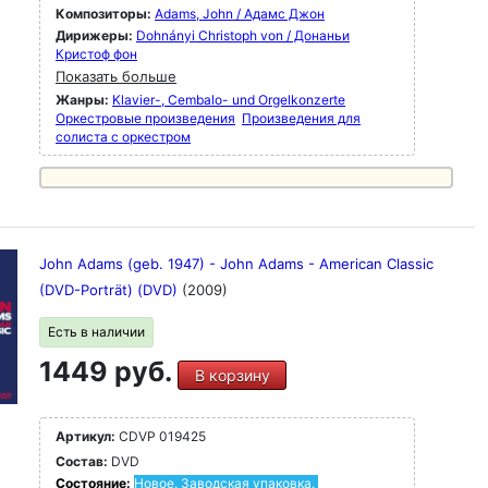
Композиторы:
Adams, John / Адамс Джон
Дирижеры:
Dohnányi Christoph von / Донаньи
Кристоф фон
Показать больше
Жанры:
Klavier-, Cembalo- und Orgelkonzerte
Оркестровые произведения
Произведения для
солиста с оркестром
John Adams (geb. 1947) - John Adams - American Classic
(DVD-Porträt) (DVD)
(2009)
Есть в наличии
1449 руб.
В корзину
Артикул:
CDVP 019425
Состав:
DVD
Состояние:
Новое. Заводская упаковка.