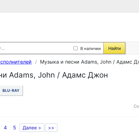
Найти
В наличии
исполнителей
Музыка и песни Adams, John / Адамс 
ни Adams, John / Адамс Джон
BLU-RAY
Со
4
5
Далее >
>>