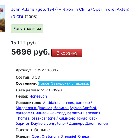
John Adams (geb. 1947) - Nixon in China (Oper in drei Akten)
(3 CD)
(2005)
Есть в наличии
15999
руб.
5696 руб.
В корзину
Артикул:
CDVP 136037
Состав:
3 CD
Состояние:
Новое. Заводская упаковка.
Дата релиза:
25-10-1990
Лейбл:
Nonesuch
Исполнители:
Maddalena James, baritone /
Маддалена Джеймс, баритон
Sylvan Sanford,
baritone / Сильван Санфорд, баритон
Hammons
Thomas, bass-baritone / Хаммонс Томас, бас-
баритон
Duykers John, tenor / Дайкерс Джон, тенор
Показать больше
Жанры:
Oper, Oratorium, Singspiel
Опера,