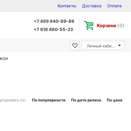
Контакты
Доставка
Оплата
+7 499 940-89-89
Корзина
(0)
+7 916 460-55-23
Личный кабинет
Джон
ртировать по:
По популярности
По дате релиза
По цене