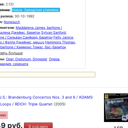
ав:
2 CD
ояние:
Новое. Заводская упаковка.
 релиза:
30-10-1992
л:
Nonesuch
лнители:
Maddalena James, baritone /
алена Джеймс, баритон
Sylvan Sanford,
one / Сильван Санфорд, баритон
Felty Janice,
o / Фелти Джейнис, меццо
Hammons Thomas,
-baritone / Хаммонс Томас, бас-баритон
зать больше
ры:
Oper, Oratorium, Singspiel
Опера,
рмедия, серената
J.S.: Brandenburg Concertos Nos. 3 and 6 / ADAMS:
Loops / REICH: Triple Quartet
(2005)
аказ
9 руб.
В корзину
1 CD