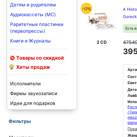
Детям и родителям
-17%
A Histo
Аудиокассеты (MC)
Goreck
Раритетные пластинки
Есть 
(первопрессы)
Книги и Журналы
4754
2 CD
395
Товары со скидкой
Хиты продаж
Арти
Сост
Сост
Исполнители
Дата
Фирмы звукозаписи
Лейб
Испо
Идеи для подарков
Рост
/ Ги
mezz
Фильтры
pian
Пока
Жан