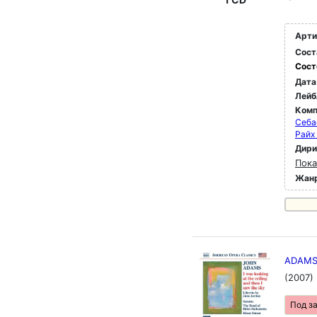
Арти
Сост
Сост
Дата
Лейб
Комп
Себа
Райх
Дир
Пока
Жан
ADAMS: 
(2007)
Под з