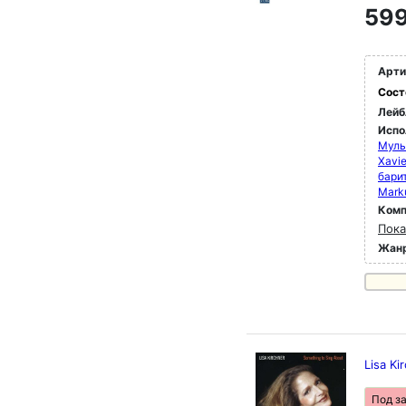
599
Арти
Сост
Лейб
Испо
Муль
Xavie
бари
Marku
Комп
Пока
Жан
Lisa Ki
Под з