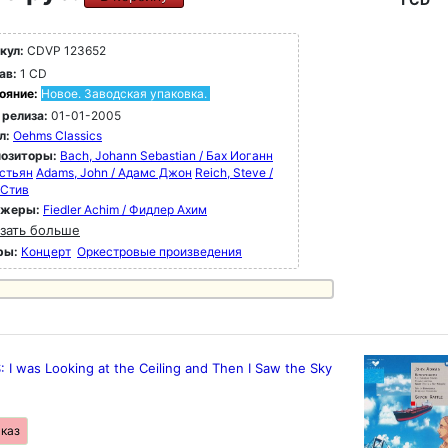
кул:
CDVP 123652
ав:
1 CD
ояние:
Новое. Заводская упаковка.
 релиза:
01-01-2005
л:
Oehms Classics
озиторы:
Bach, Johann Sebastian / Бах Иоганн
стьян
Adams, John / Адамс Джон
Reich, Steve /
 Стив
ижеры:
Fiedler Achim / Фидлер Ахим
зать больше
ры:
Концерт
Оркестровые произведения
I was Looking at the Ceiling and Then I Saw the Sky
аказ