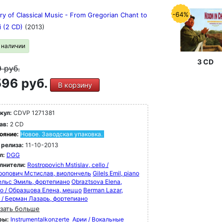
-64%
ry of Classical Music - From Gregorian Chant to
i (2 CD)
(2013)
в наличии
3 CD
9
руб.
96 руб.
В корзину
кул:
CDVP 1271381
ав:
2 CD
ояние:
Новое. Заводская упаковка.
 релиза:
11-10-2013
л:
DGG
лнители:
Rostropovich Mstislav, cello /
ропович Мстислав, виолончель
Gilels Emil, piano
лельс Эмиль, фортепиано
Obraztsova Elena,
o / Образцова Елена, меццо
Berman Lazar,
o / Берман Лазарь, фортепиано
зать больше
ры:
Instrumentalkonzerte
Арии / Вокальные