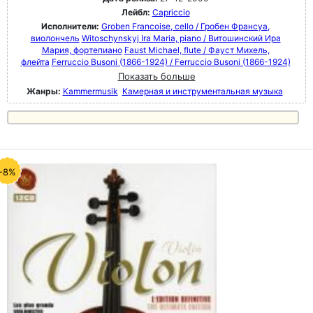
Лейбл:
Capriccio
Исполнители:
Groben Francoise, cello / Гробен Франсуа,
виолончель
Witoschynskyj Ira Maria, piano / Витошинский Ира
Мария, фортепиано
Faust Michael, flute / Фауст Михель,
флейта
Ferruccio Busoni (1866-1924) / Ferruccio Busoni (1866-1924)
Показать больше
Жанры:
Kammermusik
Камерная и инструментальная музыка
-8%