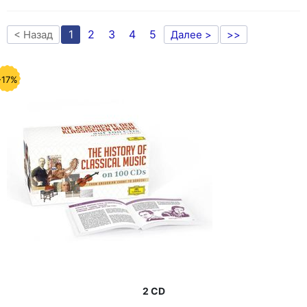
1
2
3
4
5
< Назад
Далее >
>>
-17%
2 CD