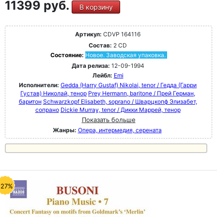
11399 руб.
В корзину
Артикул:
CDVP 164116
Состав:
2 CD
Состояние:
Новое. Заводская упаковка.
Дата релиза:
12-09-1994
Лейбл:
Emi
Исполнители:
Gedda (Harry Gustaf) Nikolai, tenor / Гедда (Гарри
Густав) Николай, тенор
Prey Hermann, baritone / Прей Герман,
баритон
Schwarzkopf Elisabeth, soprano / Шварцкопф Элизабет,
сопрано
Dickie Murray, tenor / Дикки Маррей, тенор
Показать больше
Жанры:
Опера, интермедия, серената
-27%