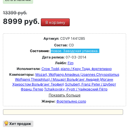
13399
руб.
8999 руб.
В корзину
Артикул:
CDVP 1441285
Состав:
CD
Состояние:
Новое. Заводская упаковка.
Дата релиза:
07-03-2014
Лейбл:
Fim
Исполнители:
Crow Todd, piano / Кроу Тодд, фортепиано
Композиторы:
Mozart, Wolfgang Amadeus (Joannes Chrysostomus
Wolfgang Theophilus) / Моцарт Вольфганг Амадей (Иоганн
Хризостом Вольфганг Теофил)
Schubert, Franz Peter / Шуберт
Франц Петер
Tchaikovsky, Pyotr / Чайковский Пётр
Показать больше
Жанры:
Фортепьяно соло
Хит продаж