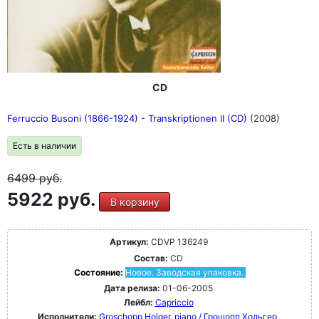
CD
Ferruccio Busoni (1866-1924) - Transkriptionen II (CD)
(2008)
Есть в наличии
6499
руб.
5922 руб.
В корзину
Артикул:
CDVP 136249
Состав:
CD
Состояние:
Новое. Заводская упаковка.
Дата релиза:
01-06-2005
Лейбл:
Capriccio
Исполнители:
Groschopp Holger, piano / Грошопп Хольгер,