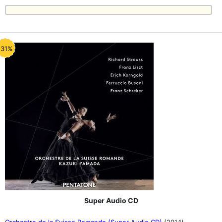
-31%
Super Audio CD
Orchestre de la Suisse Romande (Super Audio CD)
(2014)