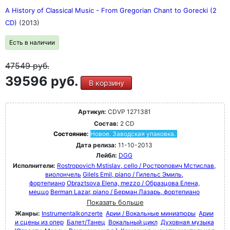
A History of Classical Music - From Gregorian Chant to Gorecki (2
CD)
(2013)
Есть в наличии
47549
руб.
39596 руб.
В корзину
Артикул:
CDVP 1271381
Состав:
2 CD
Состояние:
Новое. Заводская упаковка.
Дата релиза:
11-10-2013
Лейбл:
DGG
Исполнители:
Rostropovich Mstislav, cello / Ростропович Мстислав,
виолончель
Gilels Emil, piano / Гилельс Эмиль,
фортепиано
Obraztsova Elena, mezzo / Образцова Елена,
меццо
Berman Lazar, piano / Берман Лазарь, фортепиано
Показать больше
Жанры:
Instrumentalkonzerte
Арии / Вокальные миниатюры
Арии
и сцены из опер
Балет/Танец
Вокальный цикл
Духовная музыка