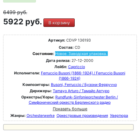
6499
руб.
5922 руб.
В корзину
Артикул:
CDVP 136193
Состав:
CD
Состояние:
Новое. Заводская упаковка.
Дата релиза:
27-12-2000
Лейбл:
Capriccio
Исполнители:
Ferruccio Busoni (1866-1924) / Ferruccio Busoni
(1866-1924)
Композиторы:
Busoni, Ferruccio / Бузони Ферруччо
Дирижеры:
Tamayo Arturo / Тамайо Артуро
Оркестры/Хоры:
Rundfunk-Sinfonieorchester Berlin /
Симфонический оркестр Берлинского радио
Показать больше
Жанры:
Orchesterwerke
Оркестровые произведения
Увертюра