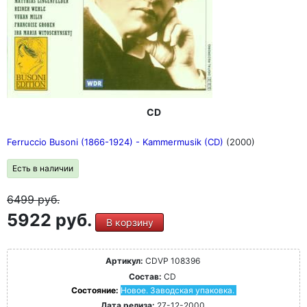
CD
Ferruccio Busoni (1866-1924) - Kammermusik (CD)
(2000)
Есть в наличии
6499
руб.
5922 руб.
В корзину
Артикул:
CDVP 108396
Состав:
CD
Состояние:
Новое. Заводская упаковка.
Дата релиза:
27-12-2000