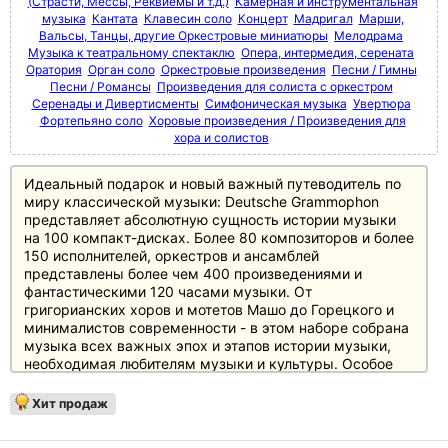
(Страсти, Мессы, Реквиемы и т.д.)
Камерная и инструментальная
музыка
Кантата
Клавесин соло
Концерт
Мадригал
Марши,
Вальсы, Танцы, другие Оркестровые миниатюры
Мелодрама
Музыка к театральному спектаклю
Опера, интермедия, серената
Оратория
Орган соло
Оркестровые произведения
Песни / Гимны
Песни / Романсы
Произведения для солиста с оркестром
Серенады и Дивертисменты
Симфоническая музыка
Увертюра
Фортепьяно соло
Хоровые произведения / Произведения для
хора и солистов
Идеальный подарок и новый важный путеводитель по
миру классической музыки: Deutsche Grammophon
представляет абсолютную сущность истории музыки
на 100 компакт-дисках. Более 80 композиторов и более
150 исполнителей, оркестров и ансамблей
представлены более чем 400 произведениями и
фантастическими 120 часами музыки. От
григорианских хоров и мотетов Машо до Горецкого и
минималистов современности - в этом наборе собрана
музыка всех важных эпох и этапов истории музыки,
необходимая любителям музыки и культуры. Особое
внимание уделено основному репертуару с великими
классиками и романтиками, а также XX веку, который
Хит продаж
представлен в боксе не менее чем 20 дисками.
Источником информации служит 250-страничный