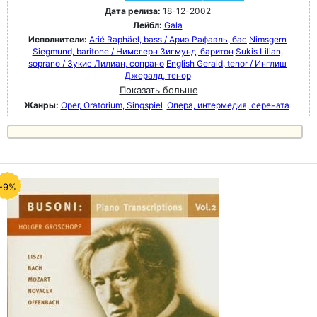
Дата релиза:
18-12-2002
Лейбл:
Gala
Исполнители:
Arié Raphäel, bass / Ариэ Рафаэль, бас
Nimsgern
Siegmund, baritone / Нимсгерн Зигмунд, баритон
Sukis Lilian,
soprano / Зукис Лилиан, сопрано
English Gerald, tenor / Инглиш
Джералд, тенор
Показать больше
Жанры:
Oper, Oratorium, Singspiel
Опера, интермедия, серената
-9%