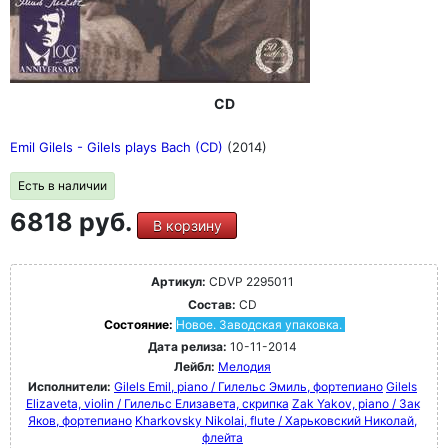
CD
Emil Gilels - Gilels plays Bach (CD)
(2014)
Есть в наличии
6818 руб.
В корзину
Артикул:
CDVP 2295011
Состав:
CD
Состояние:
Новое. Заводская упаковка.
Дата релиза:
10-11-2014
Лейбл:
Мелодия
Исполнители:
Gilels Emil, piano / Гилельс Эмиль, фортепиано
Gilels
Elizaveta, violin / Гилельс Елизавета, скрипка
Zak Yakov, piano / Зак
Яков, фортепиано
Kharkovsky Nikolai, flute / Харьковский Николай,
флейта