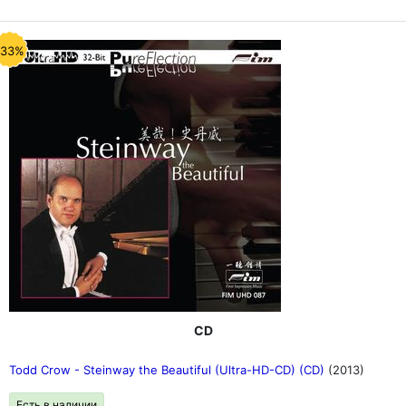
-33%
CD
Todd Crow - Steinway the Beautiful (Ultra-HD-CD) (CD)
(2013)
Есть в наличии