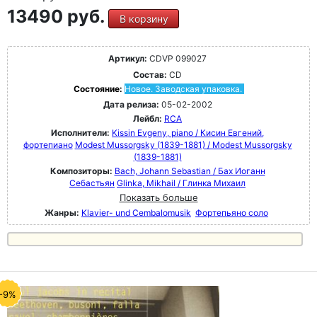
13490 руб.
В корзину
Артикул:
CDVP 099027
Состав:
CD
Состояние:
Новое. Заводская упаковка.
Дата релиза:
05-02-2002
Лейбл:
RCA
Исполнители:
Kissin Evgeny, piano / Кисин Евгений,
фортепиано
Modest Mussorgsky (1839-1881) / Modest Mussorgsky
(1839-1881)
Композиторы:
Bach, Johann Sebastian / Бах Иоганн
Себастьян
Glinka, Mikhail / Глинка Михаил
Показать больше
Жанры:
Klavier- und Cembalomusik
Фортепьяно соло
-9%