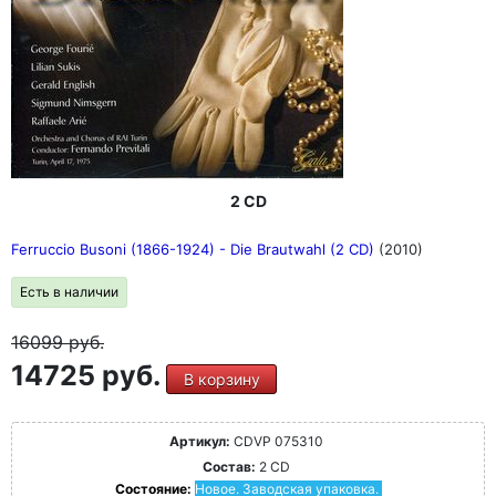
2 CD
Ferruccio Busoni (1866-1924) - Die Brautwahl (2 CD)
(2010)
Есть в наличии
16099
руб.
14725 руб.
В корзину
Артикул:
CDVP 075310
Состав:
2 CD
Состояние:
Новое. Заводская упаковка.