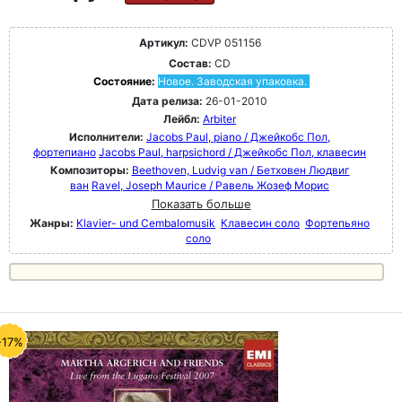
Артикул:
CDVP 051156
Состав:
CD
Состояние:
Новое. Заводская упаковка.
Дата релиза:
26-01-2010
Лейбл:
Arbiter
Исполнители:
Jacobs Paul, piano / Джейкобс Пол,
фортепиано
Jacobs Paul, harpsichord / Джейкобс Пол, клавесин
Композиторы:
Beethoven, Ludvig van / Бетховен Людвиг
ван
Ravel, Joseph Maurice / Равель Жозеф Морис
Показать больше
Жанры:
Klavier- und Cembalomusik
Клавесин соло
Фортепьяно
соло
-17%