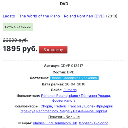
DVD
Legato - The World of the Piano - Roland Pöntinen (DVD)
(2010)
Есть в наличии
23699
руб.
1895 руб.
В корзину
Артикул:
CDVP 012417
Состав:
DVD
Состояние:
Новое. Заводская упаковка.
Дата релиза:
26-04-2010
Лейбл:
Euroarts
Исполнители:
Pöntinen Roland, piano / Пёнтинен Роланд,
фортепиано
/
Композиторы:
Chopin, Frédéric François / Шопен Фридерик
Франсуа
Rachmaninov, Sergei / Рахманинов Сергей
Показать больше
Жанры:
Klavier- und Cembalomusik
Фортепьяно соло