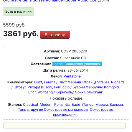
Есть в наличии
5599
руб.
3861 руб.
В корзину
Артикул:
CDVP 2005270
Состав:
Super Audio CD
Состояние:
Новое. Заводская упаковка.
Дата релиза:
26-05-2014
Лейбл:
Pentatone
Композиторы:
Liszt, Ferenz / Лист Ференц (Франц)
Strauss, Richard
/ Штраус Рихард
Busoni, Ferruccio / Бузони Ферруччо
Korngold,
Erich Wolfgang / Корнгольд Эрих Вольфганг
Показать больше
Жанры:
Classical
Modern
Romantic
Балет/Танец
Марши, Вальсы,
Танцы, другие Оркестровые миниатюры
Оркестровые
произведения