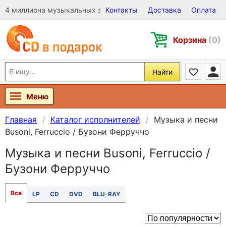
4 миллиона музыкальных записей на Виниле, CD и DVD
Контакты
Доставка
Оплата
Корзина
(0)
Найти
Меню
Главная
Каталог исполнителей
Музыка и песни
Busoni, Ferruccio / Бузони Ферруччо
Музыка и песни Busoni, Ferruccio /
Бузони Ферруччо
Все
LP
CD
DVD
BLU-RAY