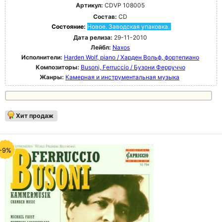
Артикул:
CDVP 108005
Состав:
CD
Состояние:
Новое. Заводская упаковка.
Дата релиза:
29-11-2010
Лейбл:
Naxos
Исполнители:
Harden Wolf, piano / Харден Вольф, фортепиано
Композиторы:
Busoni, Ferruccio / Бузони Ферруччо
Жанры:
Камерная и инструментальная музыка
Хит продаж
-9%