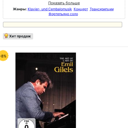
Показать больше
Жанры:
Klavier- und Cembalomusik
Концерт
Транскрипции
Фортепьяно соло
Хит продаж
-8%