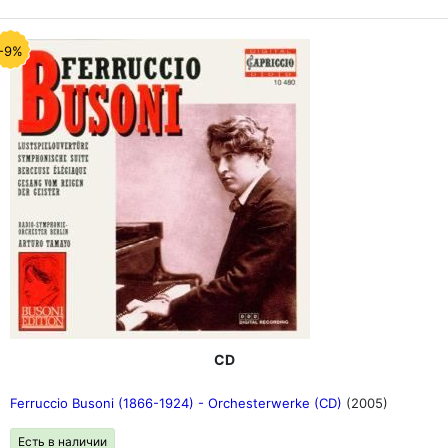
-9%
CD
Ferruccio Busoni (1866-1924) - Orchesterwerke (CD)
(2005)
Есть в наличии