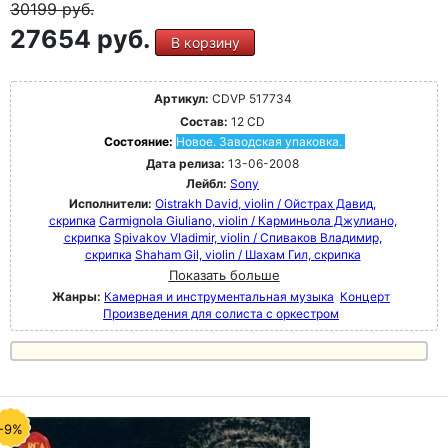
30199
руб.
27654 руб.
В корзину
Артикул:
CDVP 517734
Состав:
12 CD
Состояние:
Новое. Заводская упаковка.
Дата релиза:
13-06-2008
Лейбл:
Sony
Исполнители:
Oistrakh David, violin / Ойстрах Давид,
скрипка
Carmignola Giuliano, violin / Карминьола Джулиано,
скрипка
Spivakov Vladimir, violin / Спиваков Владимир,
скрипка
Shaham Gil, violin / Шахам Гил, скрипка
Показать больше
Жанры:
Камерная и инструментальная музыка
Концерт
Произведения для солиста с оркестром
-9%