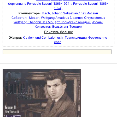
фортепиано
Ferruccio Busoni (1866-1924) / Ferruccio Busoni (1866-
1924)
Композиторы:
Bach, Johann Sebastian / Бах Иоганн
Себастьян
Mozart, Wolfgang Amadeus (Joannes Chrysostomus
Wolfgang Theophilus) / Моцарт Вольфганг Амадей (Иоганн
Хризостом Вольфганг Теофил)
Показать больше
Жанры:
Klavier- und Cembalomusik
Транскрипции
Фортепьяно
соло