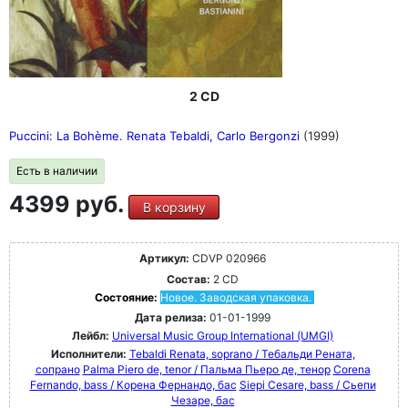
2 CD
Puccini: La Bohème. Renata Tebaldi, Carlo Bergonzi
(1999)
Есть в наличии
4399 руб.
В корзину
Артикул:
CDVP 020966
Состав:
2 CD
Состояние:
Новое. Заводская упаковка.
Дата релиза:
01-01-1999
Лейбл:
Universal Music Group International (UMGI)
Исполнители:
Tebaldi Renata, soprano / Тебальди Рената,
сопрано
Palma Piero de, tenor / Пальма Пьеро де, тенор
Corena
Fernando, bass / Корена Фернандо, бас
Siepi Cesare, bass / Сьепи
Чезаре, бас