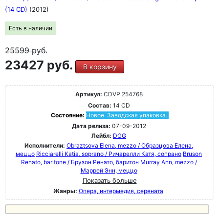
(14 CD)
(2012)
Есть в наличии
25599
руб.
23427 руб.
В корзину
Артикул:
CDVP 254768
Состав:
14 CD
Состояние:
Новое. Заводская упаковка.
Дата релиза:
07-09-2012
Лейбл:
DGG
Исполнители:
Obraztsova Elena, mezzo / Образцова Елена,
меццо
Ricciarelli Katia, soprano / Ричарелли Катя, сопрано
Bruson
Renato, baritone / Брузон Ренато, баритон
Murray Ann, mezzo /
Маррей Энн, меццо
Показать больше
Жанры:
Опера, интермедия, серената