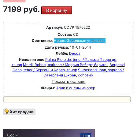
7199 руб.
В корзину
Артикул:
CDVP 1576222
Состав:
CD
Состояние:
Новое. Заводская упаковка.
Дата релиза:
10-01-2014
Лейбл:
Decca
Исполнители:
Palma Piero de, tenor / Пальма Пьеро де,
тенор
Merrill Robert, baritone / Меррил Роберт, баритон
Bergonzi
Carlo, tenor / Бергонци Карло, тенор
Sutherland Joan, soprano /
Сазерленд Джоан, сопрано
Показать больше
Жанры:
Арии и сцены из опер
Хит продаж