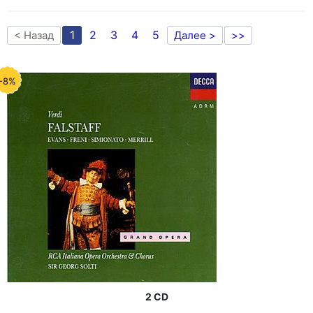
1
2
3
4
5
< Назад
Далее >
>>
-8%
2 CD