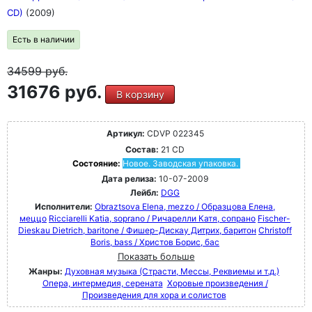
CD)
(2009)
Есть в наличии
34599
руб.
31676 руб.
В корзину
Артикул:
CDVP 022345
Состав:
21 CD
Состояние:
Новое. Заводская упаковка.
Дата релиза:
10-07-2009
Лейбл:
DGG
Исполнители:
Obraztsova Elena, mezzo / Образцова Елена,
меццо
Ricciarelli Katia, soprano / Ричарелли Катя, сопрано
Fischer-
Dieskau Dietrich, baritone / Фишер-Дискау Дитрих, баритон
Christoff
Boris, bass / Христов Борис, бас
Показать больше
Жанры:
Духовная музыка (Страсти, Мессы, Реквиемы и т.д.)
Опера, интермедия, серената
Хоровые произведения /
Произведения для хора и солистов