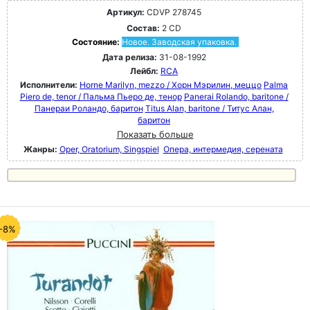
Артикул:
CDVP 278745
Состав:
2 CD
Состояние:
Новое. Заводская упаковка.
Дата релиза:
31-08-1992
Лейбл:
RCA
Исполнители:
Horne Marilyn, mezzo / Хорн Мэрилин, меццо
Palma
Piero de, tenor / Пальма Пьеро де, тенор
Panerai Rolando, baritone /
Панераи Роландо, баритон
Titus Alan, baritone / Титус Алан,
баритон
Показать больше
Жанры:
Oper, Oratorium, Singspiel
Опера, интермедия, серената
-8%