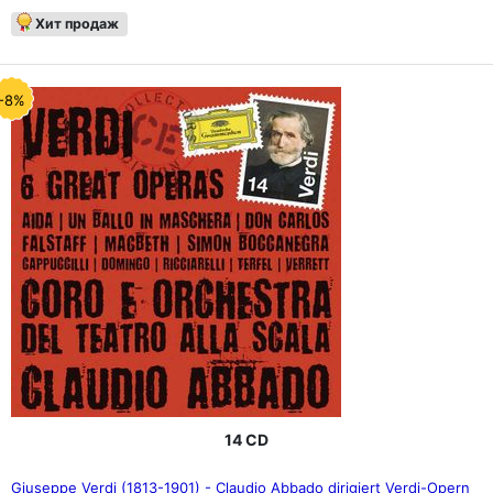
Хит продаж
-8%
14 CD
Giuseppe Verdi (1813-1901) - Claudio Abbado dirigiert Verdi-Opern