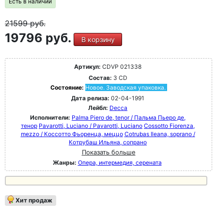
Есть в наличии
21599
руб.
19796 руб.
В корзину
Артикул:
CDVP 021338
Состав:
3 CD
Состояние:
Новое. Заводская упаковка.
Дата релиза:
02-04-1991
Лейбл:
Decca
Исполнители:
Palma Piero de, tenor / Пальма Пьеро де,
тенор
Pavarotti, Luciano / Pavarotti, Luciano
Cossotto Fiorenza,
mezzo / Коссотто Фьоренца, меццо
Cotrubas Ileana, soprano /
Котрубаш Ильяна, сопрано
Показать больше
Жанры:
Опера, интермедия, серената
Хит продаж