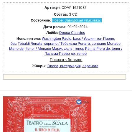
Артикул:
CDVP 1621087
Состав:
3 CD
Состояние:
Новое. Заводская упаковка.
Дата релиза:
01-01-2014
Лейбл:
Decca Classics
Исполнители:
Washington Paolo, bass / Уошингтон Паоло,
бас
Tebaldi Renata, soprano / Тебальди Рената, сопрано
Monaco
Mario del, tenor / Монако Марио дель, тенор
Palma Piero de, tenor /
Пальма Пьеро де, тенор
Показать больше
Жанры:
Опера, интермедия, серената