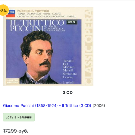
-8%
3 CD
Giacomo Puccini (1858-1924) - Il Trittico (3 CD)
(2006)
Есть в наличии
17299
руб.