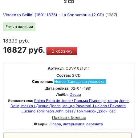
2 CD
Vincenzo Bellini (1801-1835) - La Sonnambula (2 CD)
(1987)
Есть в наличии
18399
руб.
16827 руб.
В корзину
Артикул:
CDVP 021311
Состав:
2 CD
Состояние:
Новое. Заводская упаковка.
Дата релиза:
02-04-1991
Лейбл:
Decca
Исполнители:
Palma Piero de, tenor / Пальма Пьеро де, тенор
Jones
Della, mezzo / Джонс Делла, меццо
Pavarotti, Luciano / Pavarotti,
Luciano
Tomlinson John, bass / Томлинсон Джон, бас
Показать больше
Жанры:
Опера, интермедия, серената