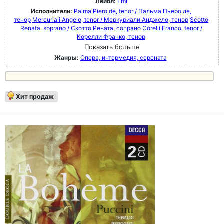
Лейбл:
Emi
Исполнители:
Palma Piero de, tenor / Пальма Пьеро де,
тенор
Mercuriali Angelo, tenor / Меркуриали Анджело, тенор
Scotto
Renata, soprano / Скотто Рената, сопрано
Corelli Franco, tenor /
Корелли Франко, тенор
Показать больше
Жанры:
Опера, интермедия, серената
Хит продаж