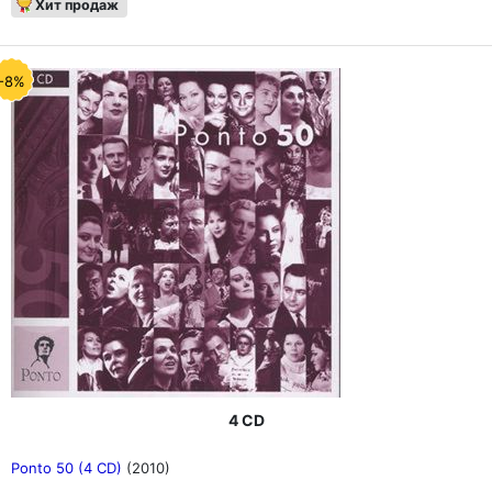
Хит продаж
-8%
4 CD
Ponto 50 (4 CD)
(2010)