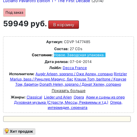
Luciano Pavarotti Edition 1 - The First Decade
(2014)
Под заказ
59949 руб.
В корзину
Артикул:
CDVP 1477485
Состав:
27 CDs
Состояние:
Новое. Заводская упаковка.
Дата релиза:
07-04-2014
Лейбл:
Decca France
Исполнители:
Augér Arleen, soprano / Оже Арлен, сопрано
Rintzler
Marius, bass / Ринцлер Мариус, бас
Krause Tom, baritone / Краузе
Том, баритон
Donath Helen, soprano / Донат Хелен, сопрано
Показать больше
Жанры:
Classical
Lieder und Arien
Opera
Арии и сцены из опер
Духовная музыка (Страсти, Мессы, Реквиемы и т.д.)
Опера,
интермедия, серената
Хит продаж