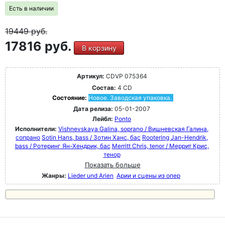
Есть в наличии
19449
руб.
17816 руб.
В корзину
Артикул:
CDVP 075364
Состав:
4 CD
Состояние:
Новое. Заводская упаковка.
Дата релиза:
05-01-2007
Лейбл:
Ponto
Исполнители:
Vishnevskaya Galina, soprano / Вишневская Галина,
сопрано
Sotin Hans, bass / Зотин Ханс, бас
Rootering Jan-Hendrik,
bass / Ротеринг Ян-Хендрик, бас
Merritt Chris, tenor / Меррит Крис,
тенор
Показать больше
Жанры:
Lieder und Arien
Арии и сцены из опер