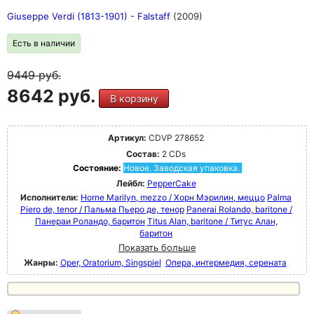
Giuseppe Verdi (1813-1901) - Falstaff
(2009)
Есть в наличии
9449
руб.
8642 руб.
В корзину
Артикул:
CDVP 278652
Состав:
2 CDs
Состояние:
Новое. Заводская упаковка.
Лейбл:
PepperCake
Исполнители:
Horne Marilyn, mezzo / Хорн Мэрилин, меццо
Palma
Piero de, tenor / Пальма Пьеро де, тенор
Panerai Rolando, baritone /
Панераи Роландо, баритон
Titus Alan, baritone / Титус Алан,
баритон
Показать больше
Жанры:
Oper, Oratorium, Singspiel
Опера, интермедия, серената