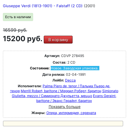
Giuseppe Verdi (1813-1901) - Falstaff (2 CD)
(2001)
Есть в наличии
16599
руб.
15200 руб.
В корзину
Артикул:
CDVP 278495
Состав:
2 CD
Состояние:
Новое. Заводская упаковка.
Дата релиза:
02-04-1991
Лейбл:
Decca
Исполнители:
Palma Piero de, tenor / Пальма Пьеро де,
тенор
Merrill Robert, baritone / Меррил Роберт, баритон
Simionato
Giulietta, mezzo / Симионато Джульетта, меццо
Evans Geraint,
baritone / Эванс Герайнт, баритон
Показать больше
Жанры:
Опера, интермедия, серената