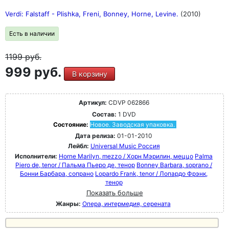
Verdi: Falstaff - Plishka, Freni, Bonney, Horne, Levine.
(2010)
Есть в наличии
1199
руб.
999 руб.
В корзину
Артикул:
CDVP 062866
Состав:
1 DVD
Состояние:
Новое. Заводская упаковка.
Дата релиза:
01-01-2010
Лейбл:
Universal Music Россия
Исполнители:
Horne Marilyn, mezzo / Хорн Мэрилин, меццо
Palma
Piero de, tenor / Пальма Пьеро де, тенор
Bonney Barbara, soprano /
Бонни Барбара, сопрано
Lopardo Frank, tenor / Лопардо Фрэнк,
тенор
Показать больше
Жанры:
Опера, интермедия, серената