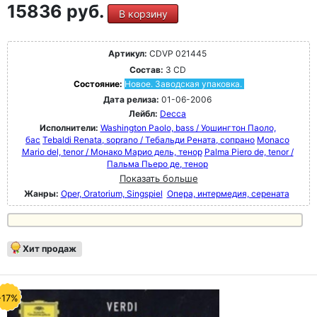
15836 руб.
В корзину
Артикул:
CDVP 021445
Состав:
3 CD
Состояние:
Новое. Заводская упаковка.
Дата релиза:
01-06-2006
Лейбл:
Decca
Исполнители:
Washington Paolo, bass / Уошингтон Паоло,
бас
Tebaldi Renata, soprano / Тебальди Рената, сопрано
Monaco
Mario del, tenor / Монако Марио дель, тенор
Palma Piero de, tenor /
Пальма Пьеро де, тенор
Показать больше
Жанры:
Oper, Oratorium, Singspiel
Опера, интермедия, серената
Хит продаж
-17%