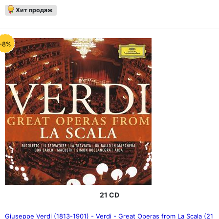
Хит продаж
-8%
21 CD
Giuseppe Verdi (1813-1901) - Verdi - Great Operas from La Scala (21