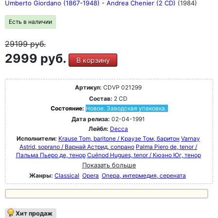
Umberto Giordano (1867-1948) - Andrea Chenier (2 CD)
(1984)
Есть в наличии
29199
руб.
2999 руб.
В корзину
Артикул:
CDVP 021299
Состав:
2 CD
Состояние:
Новое. Заводская упаковка.
Дата релиза:
02-04-1991
Лейбл:
Decca
Исполнители:
Krause Tom, baritone / Краузе Том, баритон
Varnay
Astrid, soprano / Варнай Астрид, сопрано
Palma Piero de, tenor /
Пальма Пьеро де, тенор
Cuénod Hugues, tenor / Кюэно Юг, тенор
Показать больше
Жанры:
Classical
Opera
Опера, интермедия, серената
Хит продаж