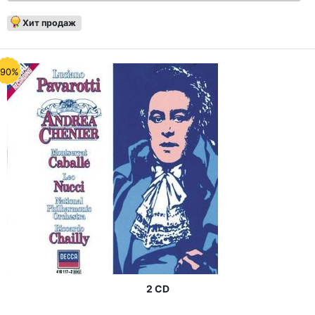
Хит продаж
-90%
2 CD