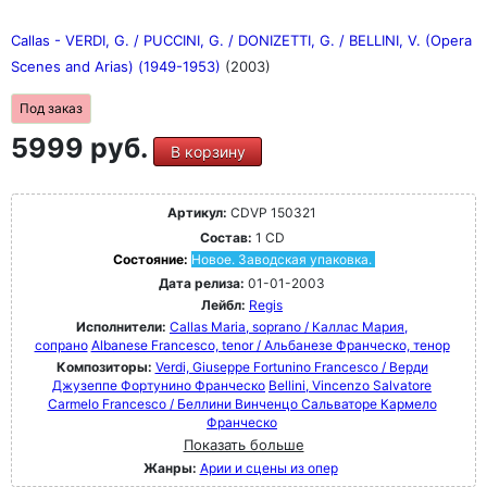
Callas - VERDI, G. / PUCCINI, G. / DONIZETTI, G. / BELLINI, V. (Opera
Scenes and Arias) (1949-1953)
(2003)
Под заказ
5999 руб.
В корзину
Артикул:
CDVP 150321
Состав:
1 CD
Состояние:
Новое. Заводская упаковка.
Дата релиза:
01-01-2003
Лейбл:
Regis
Исполнители:
Callas Maria, soprano / Каллас Мария,
сопрано
Albanese Francesco, tenor / Альбанезе Франческо, тенор
Композиторы:
Verdi, Giuseppe Fortunino Francesco / Верди
Джузеппе Фортунино Франческо
Bellini, Vincenzo Salvatore
Carmelo Francesco / Беллини Винченцо Сальваторе Кармело
Франческо
Показать больше
Жанры:
Арии и сцены из опер