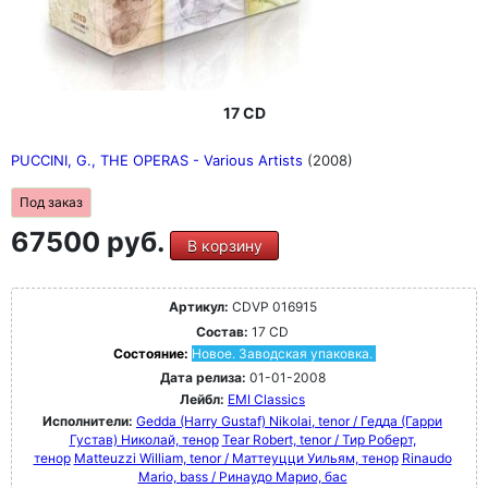
17 CD
PUCCINI, G., THE OPERAS - Various Artists
(2008)
Под заказ
67500 руб.
В корзину
Артикул:
CDVP 016915
Состав:
17 CD
Состояние:
Новое. Заводская упаковка.
Дата релиза:
01-01-2008
Лейбл:
EMI Classics
Исполнители:
Gedda (Harry Gustaf) Nikolai, tenor / Гедда (Гарри
Густав) Николай, тенор
Tear Robert, tenor / Тир Роберт,
тенор
Matteuzzi William, tenor / Маттеуцци Уильям, тенор
Rinaudo
Mario, bass / Ринаудо Марио, бас