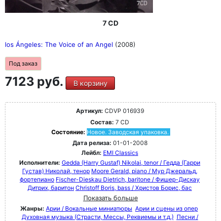
7 CD
los Ángeles: The Voice of an Angel
(2008)
Под заказ
7123 руб.
В корзину
Артикул:
CDVP 016939
Состав:
7 CD
Состояние:
Новое. Заводская упаковка.
Дата релиза:
01-01-2008
Лейбл:
EMI Classics
Исполнители:
Gedda (Harry Gustaf) Nikolai, tenor / Гедда (Гарри
Густав) Николай, тенор
Moore Gerald, piano / Мур Джеральд,
фортепиано
Fischer-Dieskau Dietrich, baritone / Фишер-Дискау
Дитрих, баритон
Christoff Boris, bass / Христов Борис, бас
Показать больше
Жанры:
Арии / Вокальные миниатюры
Арии и сцены из опер
Духовная музыка (Страсти, Мессы, Реквиемы и т.д.)
Песни /