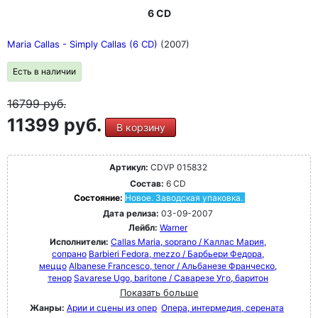
6 CD
Maria Callas - Simply Callas (6 CD)
(2007)
Есть в наличии
16799
руб.
11399 руб.
В корзину
Артикул:
CDVP 015832
Состав:
6 CD
Состояние:
Новое. Заводская упаковка.
Дата релиза:
03-09-2007
Лейбл:
Warner
Исполнители:
Callas Maria, soprano / Каллас Мария,
сопрано
Barbieri Fedora, mezzo / Барбьери Федора,
меццо
Albanese Francesco, tenor / Альбанезе Франческо,
тенор
Savarese Ugo, baritone / Саварезе Уго, баритон
Показать больше
Жанры:
Арии и сцены из опер
Опера, интермедия, серената