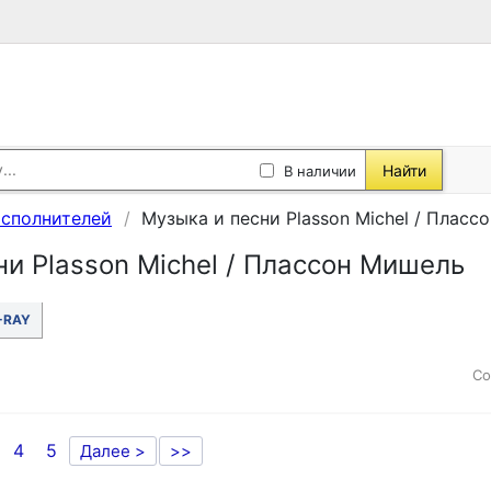
Найти
В наличии
исполнителей
Музыка и песни Plasson Michel / Пласс
ни Plasson Michel / Плассон Мишель
-RAY
Со
4
5
Далее >
>>