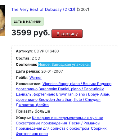
The Very Best of Debussy (2 CD)
(2007)
Есть в наличии
3599 руб.
В корзину
Артикул:
CDVP 016480
Состав:
2 CD
Состояние:
Новое. Заводская упаковка.
Дата релиза:
26-01-2007
Лейбл:
Warner
Исполнители:
Vignoles Roger, piano / Виньол Роджер,
фортепиано
Barenboim Daniel, piano / Баренбойм
Даниэль, фортепиано
Brown Ian, piano / Браун Айан,
фортепиано
Snowden Jonathan, flute / Сноуден
Джонатан, флейта
Показать больше
Жанры:
Камерная и инструментальная музыка
Оркестровые произведения
Песни / Романсы
Произведения для солиста с оркестром
Сборник
Фортепьяно соло