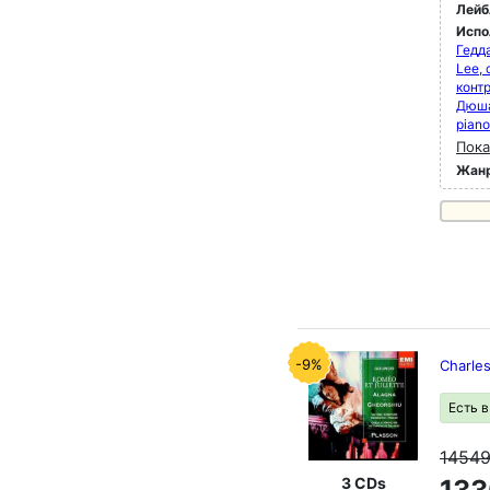
Лейб
Испо
Гедда
Lee, 
конт
Дюша
pian
Пока
Жан
-9%
Charle
Есть 
1454
3 CDs