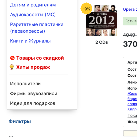
Детям и родителям
-9%
Opera 
Аудиокассеты (MC)
Есть 
Раритетные пластинки
(первопрессы)
4049
Книги и Журналы
2 CDs
370
Товары со скидкой
Арти
Хиты продаж
Сост
Сост
Лейб
Исполнители
Испо
Фирмы звукозаписи
Жиль
бари
Идеи для подарков
сопр
Хилл
Пока
Фильтры
Жан