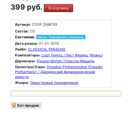
399 руб.
В корзину
Артикул:
CDVP 2598793
Состав:
CD
Состояние:
Новое. Заводская упаковка.
Дата релиза:
01-01-2010
Лейбл:
CLASSICAL PARADISE
Композиторы:
Liszt, Ferenz / Лист Ференц (Франц)
Дирижеры:
Plasson Michel / Плассон Мишель
Оркестры/Хоры:
Dresdner Philharmoniker (Dresden
Philharmonic) / Дрезденский филармонический
оркестр
Жанры:
Оркестровые произведения
Хит продаж