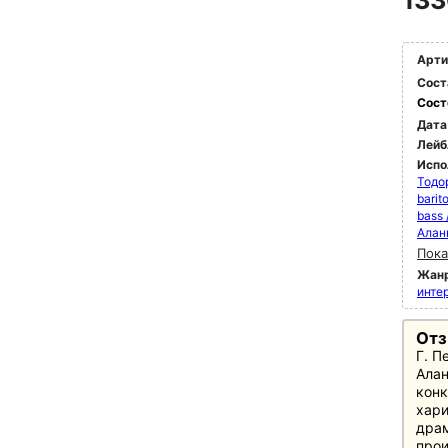
133
Арти
Сост
Сост
Дата
Лейб
Испо
Тодо
barit
bass 
Алан
Пока
Жан
инте
От
Г. П
Алан
конк
хари
дра
прои