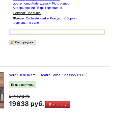
фортепиано
Anderszewski Piotr, piano /
Андершевский Пётр, фортепиано
Показать больше
Жанры:
Orchesterwerke
Концерт
Сборник
Фортепьяно соло
Хит продаж
Verdi: Jerusalem -- Teatro Felice / Plasson
(2003)
Есть в наличии
21449
руб.
19638 руб.
В корзину