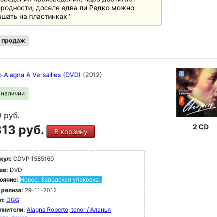
родности, доселе едва ли Редко можно
шать на пластинках"
 продаж
o Alagna A Versailles (DVD)
(2012)
в наличии
9
руб.
13 руб.
2 CD
В корзину
кул:
CDVP 1585160
ав:
DVD
ояние:
Новое. Заводская упаковка.
 релиза:
29-11-2012
л:
DGG
лнители:
Alagna Roberto, tenor / Аланья