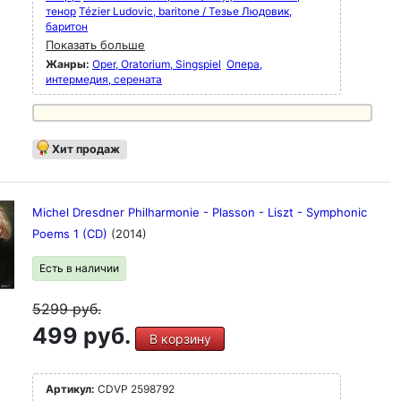
тенор
Tézier Ludovic, baritone / Тезье Людовик,
баритон
Показать больше
Жанры:
Oper, Oratorium, Singspiel
Опера,
интермедия, серената
Хит продаж
Michel Dresdner Philharmonie - Plasson - Liszt - Symphonic
Poems 1 (CD)
(2014)
Есть в наличии
5299
руб.
499 руб.
В корзину
Артикул:
CDVP 2598792