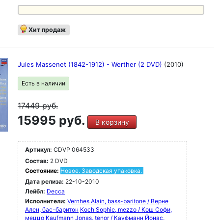
Хит продаж
Jules Massenet (1842-1912) - Werther (2 DVD)
(2010)
Есть в наличии
17449
руб.
15995 руб.
В корзину
Артикул:
CDVP 064533
Состав:
2 DVD
Состояние:
Новое. Заводская упаковка.
Дата релиза:
22-10-2010
Лейбл:
Decca
Исполнители:
Vernhes Alain, bass-baritone / Верне
Ален, бас-баритон
Koch Sophie, mezzo / Кош Софи,
меццо
Kaufmann Jonas, tenor / Кауфманн Йонас,