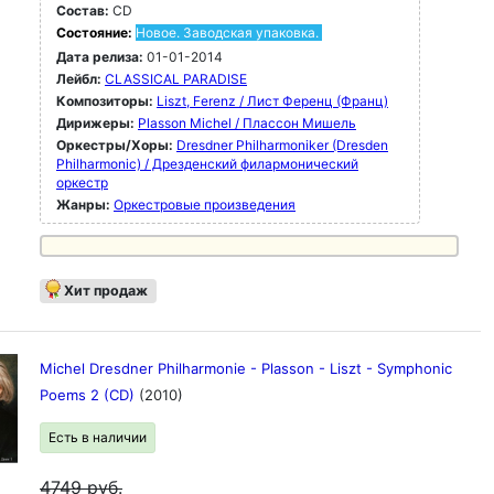
Состав:
CD
Состояние:
Новое. Заводская упаковка.
Дата релиза:
01-01-2014
Лейбл:
CLASSICAL PARADISE
Композиторы:
Liszt, Ferenz / Лист Ференц (Франц)
Дирижеры:
Plasson Michel / Плассон Мишель
Оркестры/Хоры:
Dresdner Philharmoniker (Dresden
Philharmonic) / Дрезденский филармонический
оркестр
Жанры:
Оркестровые произведения
Хит продаж
Michel Dresdner Philharmonie - Plasson - Liszt - Symphonic
Poems 2 (CD)
(2010)
Есть в наличии
4749
руб.