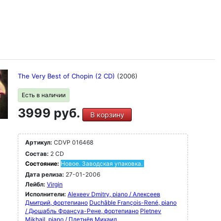
The Very Best of Chopin (2 CD)
(2006)
Есть в наличии
3999 руб.
В корзину
Артикул:
CDVP 016468
Состав:
2 CD
Состояние:
Новое. Заводская упаковка.
Дата релиза:
27-01-2006
Лейбл:
Virgin
Исполнители:
Alexeev Dmitry, piano / Алексеев
Дмитрий, фортепиано
Duchâble François-René, piano
/ Дюшабль Франсуа-Рене, фортепиано
Pletnev
Mikhail, piano / Плетнёв Михаил,