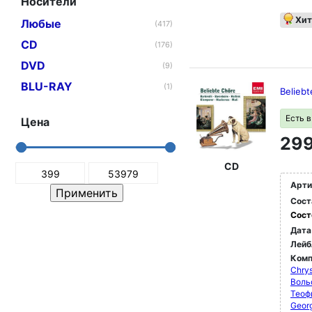
Носители
Хит
Любые
(417)
CD
(176)
DVD
(9)
BLU-RAY
(1)
Belieb
Есть 
Цена
299
CD
Арти
Сост
Сост
Дата
Лейб
Комп
Chrys
Воль
Теоф
Georg