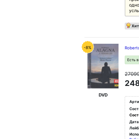
одно
услы
Хит
-8%
Robert
Есть 
2709
248
DVD
Арти
Сост
Сост
Дата
Лейб
Испо