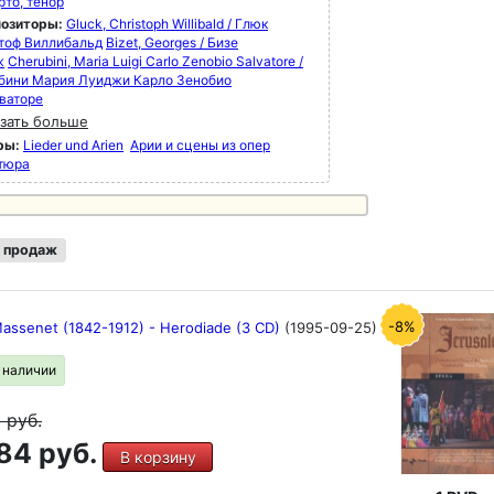
рто, тенор
озиторы:
Gluck, Christoph Willibald / Глюк
тоф Виллибальд
Bizet, Georges / Бизе
ж
Cherubini, Maria Luigi Carlo Zenobio Salvatore /
бини Мария Луиджи Карло Зенобио
ваторе
зать больше
ры:
Lieder und Arien
Арии и сцены из опер
тюра
 продаж
-8%
Massenet (1842-1912) - Herodiade (3 CD)
(1995-09-25)
в наличии
9
руб.
84 руб.
В корзину