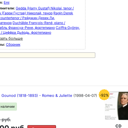
л:
Emi
лнители:
Gedda (Harry Gustaf) Nikolai, tenor /
 (Гарри Густав) Николай, тенор
Ragin Derek
countertenor / Рейджин Дерек Ли,
ратенор
Duchâble François-René, piano /
бль Франсуа-Рене, фортепиано
Cziffra György,
o / Циффра Дьёрдь, фортепиано
зать больше
ры:
Сборник
-92%
s Gounod (1818-1893) - Romeo & Juliette
(1998-04-07)
в наличии
9
руб.
CD