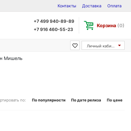
Контакты
Доставка
Оплата
+7 499 940-89-89
Корзина
(0)
+7 916 460-55-23
Личный кабинет
он Мишель
ртировать по:
По популярности
По дате релиза
По цене