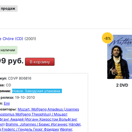
 продаж
-8%
te Chöre (CD)
(2001)
в наличии
9 руб.
В корзину
кул:
CDVP 806816
2 DVD
ав:
CD
ояние:
Новое. Заводская упаковка.
 релиза:
19-10-2010
л:
Emi
озиторы:
Mozart, Wolfgang Amadeus (Joannes
ostomus Wolfgang Theophilus) / Моцарт
фганг Амадей (Иоганн Хризостом Вольфганг
ил)
Brahms, Johannes / Брамс Иоганнес
Händel,
 Frederic / Гендель Георг Фридрих
Wagner,