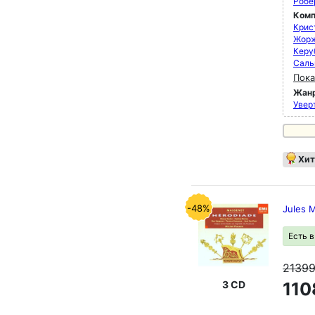
Робе
Комп
Крис
Жор
Керу
Саль
Пока
Жан
Увер
Хит
-48%
Jules 
Есть 
2139
3 CD
110