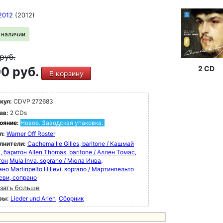
2012
(2012)
в наличии
руб.
0 руб.
2 CD
В корзину
кул:
CDVP 272683
ав:
2 CDs
ояние:
Новое. Заводская упаковка.
л:
Warner Off Roster
лнители:
Cachemaille Gilles, baritone / Кашмай
, баритон
Allen Thomas, baritone / Аллен Томас,
тон
Mula Inva, soprano / Мюла Инва,
ано
Martinpelto Hillevi, soprano / Мартинпельто
еви, сопрано
зать больше
ры:
Lieder und Arien
Сборник