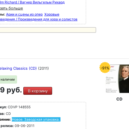
elm Richard / Вагнер Вильгельм Рихард
зать больше
ры:
Арии и сцены из опер
Хоровые
зведения / Произведения для хора и солистов
-91%
elaxing Classics (CD)
(2011)
в наличии
9 руб.
В корзину
CD
кул:
CDVP 148555
ав:
CD
ояние:
Новое. Заводская упаковка.
 релиза:
09-06-2011