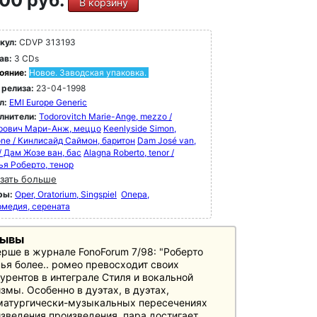
00 руб.
В корзину
кул:
CDVP 313193
ав:
3 CDs
ояние:
Новое. Заводская упаковка.
 релиза:
23-04-1998
л:
EMI Europe Generic
лнители:
Todorovitch Marie-Ange, mezzo /
рович Мари-Анж, меццо
Keenlyside Simon,
one / Кинлисайд Саймон, баритон
Dam José van,
/ Дам Жозе ван, бас
Alagna Roberto, tenor /
ья Роберто, тенор
зать больше
ры:
Oper, Oratorium, Singspiel
Опера,
рмедия, серената
зывы
ерше в журнале FonoForum 7/98: "Роберто
ья более.. ромео превосходит своих
урентов в интеграле Стиля и вокальной
змы. Особенно в дуэтах, в дуэтах,
матургически-музыкальных пересечениях
зведения произведения, пара достигает