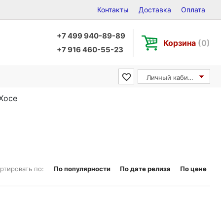
Контакты
Доставка
Оплата
+7 499 940-89-89
Корзина
(0)
+7 916 460-55-23
Личный кабинет
 Хосе
ртировать по:
По популярности
По дате релиза
По цене