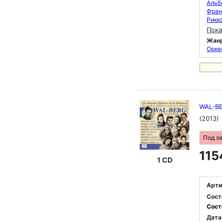
Альб
Фран
Рикк
Пока
Жан
Орке
WAL-BE
(2013)
Под з
115
1 CD
Арти
Сост
Сост
Дата