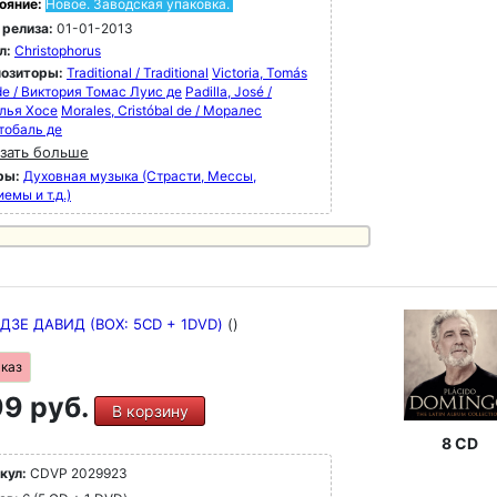
ояние:
Новое. Заводская упаковка.
 релиза:
01-01-2013
л:
Christophorus
озиторы:
Traditional / Traditional
Victoria, Tomás
de / Виктория Томас Луис де
Padilla, José /
лья Хосе
Morales, Cristóbal de / Моралес
тобаль де
зать больше
ры:
Духовная музыка (Страсти, Мессы,
емы и т.д.)
ДЗЕ ДАВИД (BOX: 5CD + 1DVD)
()
аказ
9 руб.
В корзину
8 CD
кул:
CDVP 2029923