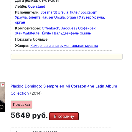
Дата релиза:
01-01-2014
Лейбл:
Querstand
Исполнители:
Bosshardt Ursula, flute / Босхардт
Урзула, флейта
Hauser Ursula, organ / Хаузер Урзула,
орган
Композиторы:
Offenbach, Jacques / Оффенбах
Жак
Waldteufel, Émile / Вальдтейфель Эмиль
Показать больше
Жанры:
Камерная и инструментальная музыка
Placido Domingo: Siempre en Mi Corazon-the Latin Album
Collection
(2014)
Под заказ
5649 руб.
В корзину