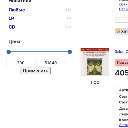
Носители
сцен
Любые
Песн
(45)
LP
(1)
CD
(36)
Хит
Цена
Salon O
Под з
405
1 CD
Арти
Сост
Сост
Дата
Лейб
Комп
Анто