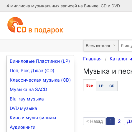
4 миллиона музыкальных записей на Виниле, CD и DVD
Главная
Каталог 
Виниловые Пластинки (LP)
Музыка и песн
Поп, Рок, Джаз (CD)
Классическая музыка (CD)
Все
LP
CD
Музыка на SACD
Blu-ray музыка
DVD музыка
Кино и мультфильмы
1
2
< Назад
Д
Аудиокниги