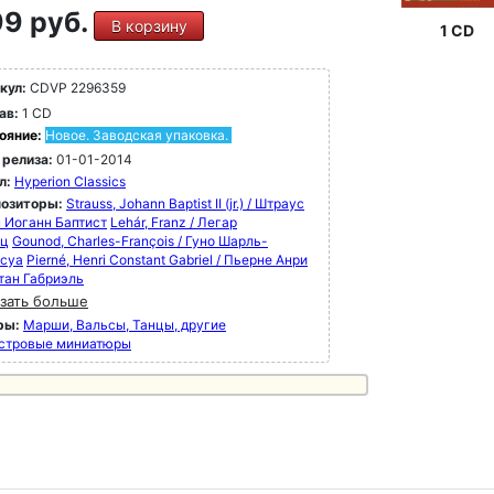
9 руб.
В корзину
1 CD
кул:
CDVP 2296359
ав:
1 CD
ояние:
Новое. Заводская упаковка.
 релиза:
01-01-2014
л:
Hyperion Classics
озиторы:
Strauss, Johann Baptist II (jr.) / Штраус
н Иоганн Баптист
Lehár, Franz / Легар
нц
Gounod, Charles-François / Гуно Шарль-
суа
Pierné, Henri Constant Gabriel / Пьерне Анри
тан Габриэль
зать больше
ры:
Марши, Вальсы, Танцы, другие
стровые миниатюры