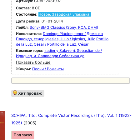
Артикул:
CDVP 2081997
Состав:
8 CD
Состояние:
Новое. Заводская упаковка.
Дата релиза:
01-01-2014
Лейбл:
Sony-BMG Classics (Sony, RCA, DHM)
Исполнители:
Domingo Plácido, tenor / Доминго
Пласидо, тенор
Iglesias, Julio / Iglesias, Julio
Portillo
de la Luz, César / Portillo de la Luz, César
Композиторы:
Iradier y Salaverri, Sebastian de /
Ирадьер-и-Салаверри Себастиан де
Показать больше
Жанры:
Песни / Романсы
Хит продаж
SCHIPA, Tito: Complete Victor Recordings (The), Vol. 1 (1922-
1925)
(2005)
Под заказ