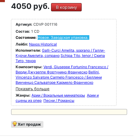
4050 руб.
В корзину
Артикул:
CDVP 001116
Состав:
1 CD
Состояние:
Новое. Заводская упаковка.
Лейбл:
Naxos Historical
Исполнители:
Galli-Curci Amelita, soprano / Галли-
Курчи Амелита, сопрано
Schipa Tito, tenor / Скипа
Тито, тенор
Композиторы:
Verdi, Giuseppe Fortunino Francesco /
Верди Джузеппе Фортунино Франческо
Bellini,
Vincenzo Salvatore Carmelo Francesco / Беллини
Винченцо Сальваторе Кармело Франческо
Показать больше
Жанры:
Арии / Вокальные миниатюры
Арии и
сцены из опер
Песни / Романсы
Хит продаж