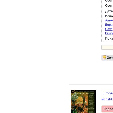
Сост
Сост
Дата
Испо
Алек
Бори
Саха
Гамр
Пока
Хит
Europe
Ronald
Под з