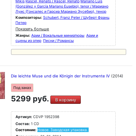
Mikis
Rascel, Renato / Rascel, Renato
Mariano Luis
(González y García Mariano Eusebio), tenor / Мариано
Луис (Гонсалес и Гарсиа Мариано Эусебио), тенор
Композиторы:
Schubert, Franz Peter / Шуберт Франц
Петер
Показать больше
Жанры:
Арии / Вокальные миниатюры
Арии и
сцены из опер
Песни / Романсы
Die leichte Muse und die Königin der Instrumente IV
(2014)
Под заказ
5299 руб.
В корзину
Артикул:
CDVP 1952398
Состав:
1 CD
Состояние:
Новое. Заводская упаковка.