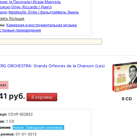
енис (и Паскуаль) Исаак Мануэль
сиско
Drigo, Riccardo / Дриго
ардо
Waldteufel, Émile / Вальдтейфель Эмиль
зать больше
ры:
Камерная и инструментальная музыка
стровые произведения
RG ORCHESTRA: Grands Orfevres de la Chanson (Les)
аказ
41 руб.
В корзину
6 CD
кул:
CDVP 652832
ав:
1 CD
ояние:
Новое. Заводская упаковка.
 релиза:
01-01-2013