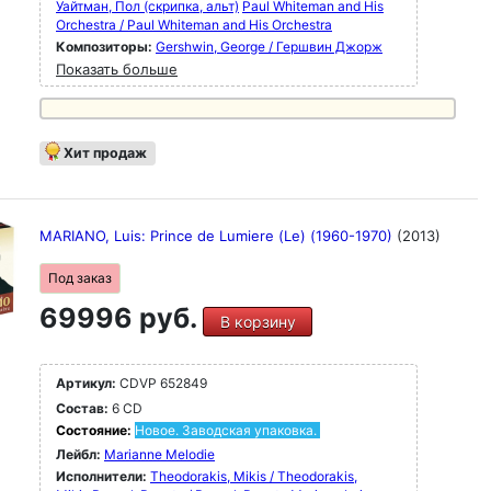
Уайтман, Пол (скрипка, альт)
Paul Whiteman and His
Orchestra / Paul Whiteman and His Orchestra
Композиторы:
Gershwin, George / Гершвин Джорж
Показать больше
Хит продаж
MARIANO, Luis: Prince de Lumiere (Le) (1960-1970)
(2013)
Под заказ
69996 руб.
В корзину
Артикул:
CDVP 652849
Состав:
6 CD
Состояние:
Новое. Заводская упаковка.
Лейбл:
Marianne Melodie
Исполнители:
Theodorakis, Mikis / Theodorakis,