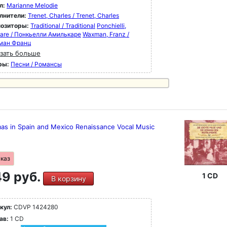
л:
Marianne Melodie
лнители:
Trenet, Charles / Trenet, Charles
озиторы:
Traditional / Traditional
Ponchielli,
care / Понкьелли Амилькаре
Waxman, Franz /
ман Франц
зать больше
ры:
Песни / Романсы
mas in Spain and Mexico Renaissance Vocal Music
аказ
9 руб.
1 CD
В корзину
кул:
CDVP 1424280
ав:
1 CD