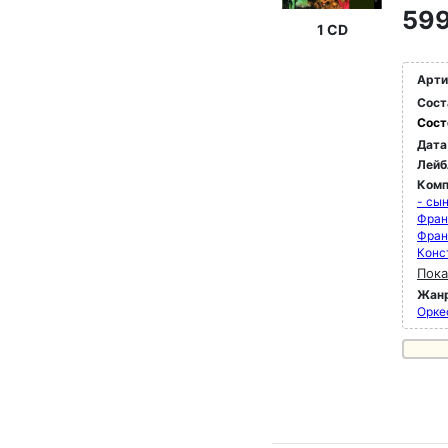
599
1 CD
Арти
Сост
Сост
Дата
Лейб
Комп
- сы
Фра
Фран
Конс
Пока
Жан
Орке