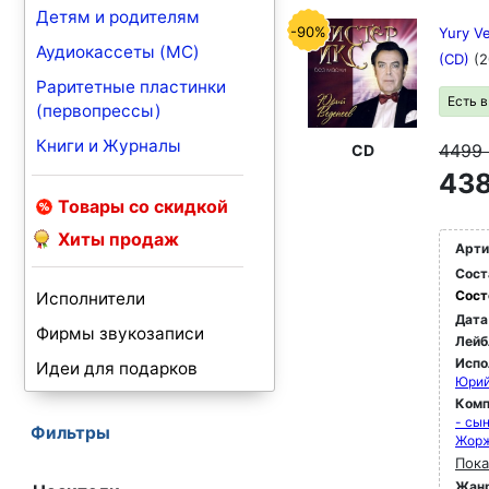
Детям и родителям
-90%
Yury Ve
Аудиокассеты (MC)
(CD)
(2
Раритетные пластинки
Есть 
(первопрессы)
Книги и Журналы
4499
CD
438
Товары со скидкой
Хиты продаж
Арти
Сост
Сост
Исполнители
Дата
Фирмы звукозаписи
Лейб
Испо
Идеи для подарков
Юрий
Комп
- сы
Фильтры
Жор
Пока
Жан