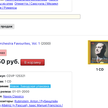
ы из опер
Оперетта / Сарсуэла / Мюзикл
и / Романсы
 продаж
rchestra Favourites, Vol. 1
(2000)
аказ
0 руб.
В корзину
1 CD
кул:
CDVP 125321
ав:
1 CD
ояние:
Новое. Заводская упаковка.
 релиза:
01-01-2000
л:
Naxos Classics
озиторы:
Rubinstein, Anton / Рубинштейн
н
Albéniz (y Pascual), Isaac Manuel Francisco /