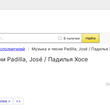
Найти
В наличии
исполнителей
Музыка и песни Padilla, José / Падилья
и Padilla, José / Падилья Хосе
Со
алее >
>>