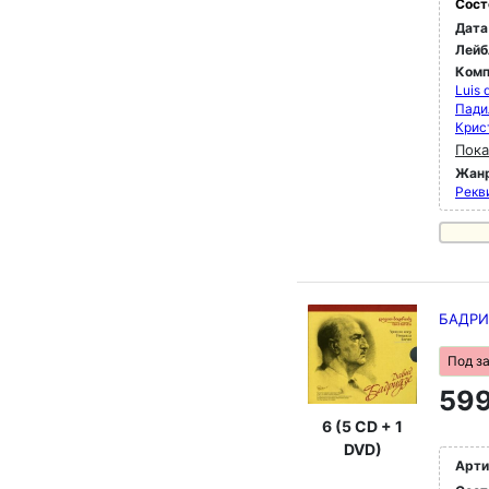
Сост
Дата
Лейб
Комп
Luis 
Пади
Крис
Пока
Жан
Рекви
БАДРИ
Под з
599
6 (5 CD + 1
DVD)
Арти