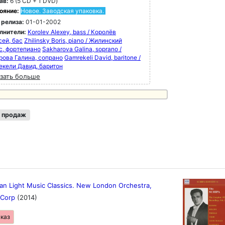
ав:
6 (5 CD + 1 DVD)
ояние:
Новое. Заводская упаковка.
 релиза:
01-01-2002
лнители:
Korolev Alexey, bass / Королёв
сей, бас
Zhilinsky Boris, piano / Жилинский
с, фортепиано
Sakharova Galina, soprano /
рова Галина, сопрано
Gamrekeli David, baritone /
екели Давид, баритон
зать больше
 продаж
an Light Music Classics. New London Orchestra,
 Corp
(2014)
аказ