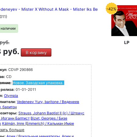
-42%
deneyev - Mister X Without A Mask - Mister Iks Be
011)
в наличии
руб.
LP
 руб.
В корзину
кул:
CDVP 290866
ав:
CD
ояние:
Новое. Заводская упаковка.
 релиза:
01-01-2011
л:
Olympia
лнители:
Vedeneev Yury, baritone / Веденеев
, баритон
озиторы:
Strauss, Johann Baptist II (jr.) / Штраус
н Иоганн Баптист
Bizet, Georges / Бизе
ж
Kálmán, Imre (Emmerich) / Кальман Имре
зать больше
ры:
Арии / Вокальные миниатюры
Арии и