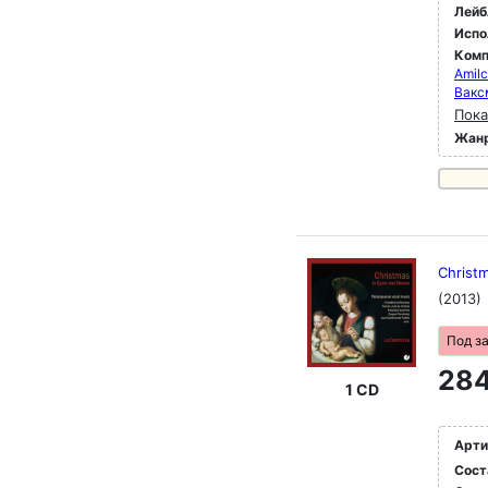
Лейб
Испо
Комп
Amil
Вакс
Пока
Жан
Christ
(2013)
Под з
284
1 CD
Арти
Сост