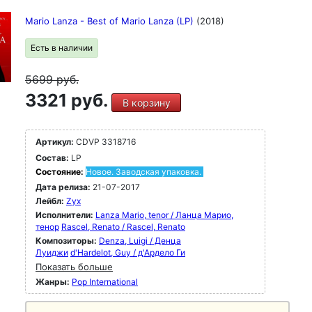
Mario Lanza - Best of Mario Lanza (LP)
(2018)
Есть в наличии
5699
руб.
3321 руб.
В корзину
Артикул:
CDVP 3318716
Состав:
LP
Состояние:
Новое. Заводская упаковка.
Дата релиза:
21-07-2017
Лейбл:
Zyx
Исполнители:
Lanza Mario, tenor / Ланца Марио,
тенор
Rascel, Renato / Rascel, Renato
Композиторы:
Denza, Luigi / Денца
Луиджи
d'Hardelot, Guy / д'Ардело Ги
Показать больше
Жанры:
Pop International