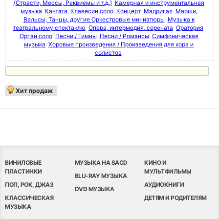
(Страсти, Мессы, Реквиемы и т.д.)
Камерная и инструментальная
музыка
Кантата
Клавесин соло
Концерт
Мадригал
Марши,
Вальсы, Танцы, другие Оркестровые миниатюры
Музыка к
театральному спектаклю
Опера, интермедия, серената
Оратория
Орган соло
Песни / Гимны
Песни / Романсы
Симфоническая
музыка
Хоровые произведения / Произведения для хора и
солистов
Хит продаж
ВИНИЛОВЫЕ
МУЗЫКА НА SACD
КИНО И
ПЛАСТИНКИ
МУЛЬТФИЛЬМЫ
BLU-RAY МУЗЫКА
ПОП, РОК, ДЖАЗ
АУДИОКНИГИ
DVD МУЗЫКА
КЛАССИЧЕСКАЯ
ДЕТЯМ И РОДИТЕЛЯМ
МУЗЫКА