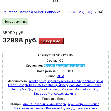
CD
Deutsche Harmonia Mundi-Edition Vol.2 (50 CD-Box) (CD)
(2014)
Есть в наличии
35999
руб.
32998 руб.
В корзину
Артикул:
CDVP 2120915
Состав:
CD
Состояние:
Новое. Заводская упаковка.
Дата релиза:
18-11-2014
Лейбл:
DHM
Исполнители:
Ameling Elly, soprano / Амелинг Элли, сопрано
Selig
Franz-Joseph, bass / Зелиг Франц-Йозеф, бас
MacDougall Jamie,
tenor / МакДаугал Джейми, тенор
Kraemer Manfredo, violin /
Краэмер Манфредо, скрипка
Показать больше
Жанры:
Арии / Вокальные миниатюры
Арии и сцены из опер
Вокальные ансамбли
Вокальный цикл
Духовная музыка