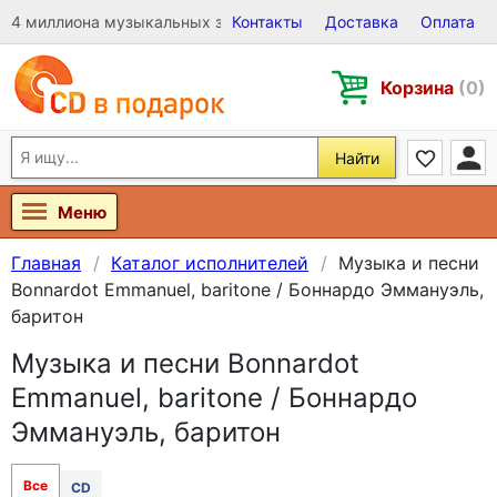
4 миллиона музыкальных записей на Виниле, CD и DVD
Контакты
Доставка
Оплата
Корзина
(0)
Найти
Меню
Главная
Каталог исполнителей
Музыка и песни
Bonnardot Emmanuel, baritone / Боннардо Эммануэль,
баритон
Музыка и песни Bonnardot
Emmanuel, baritone / Боннардо
Эммануэль, баритон
Все
CD