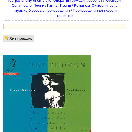
театральному спектаклю
Опера, интермедия, серената
Оратория
Орган соло
Песни / Гимны
Песни / Романсы
Симфоническая
музыка
Хоровые произведения / Произведения для хора и
солистов
Хит продаж