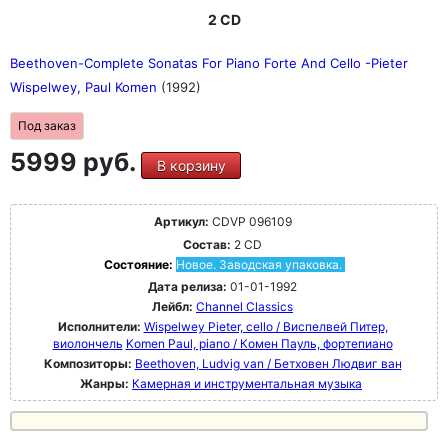
2 CD
Beethoven-Complete Sonatas For Piano Forte And Cello -Pieter
Wispelwey, Paul Komen
(1992)
Под заказ
5999 руб.
В корзину
Артикул:
CDVP 096109
Состав:
2 CD
Состояние:
Новое. Заводская упаковка.
Дата релиза:
01-01-1992
Лейбл:
Channel Classics
Исполнители:
Wispelwey Pieter, cello / Виспелвей Питер,
виолончель
Komen Paul, piano / Комен Пауль, фортепиано
Композиторы:
Beethoven, Ludvig van / Бетховен Людвиг ван
Жанры:
Камерная и инструментальная музыка