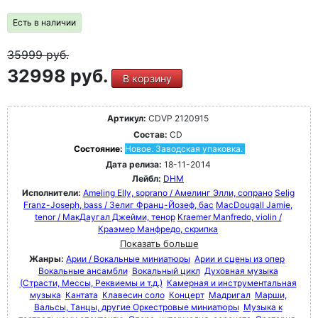
Есть в наличии
35999
руб.
32998 руб.
В корзину
Артикул:
CDVP 2120915
Состав:
CD
Состояние:
Новое. Заводская упаковка.
Дата релиза:
18-11-2014
Лейбл:
DHM
Исполнители:
Ameling Elly, soprano / Амелинг Элли, сопрано
Selig
Franz-Joseph, bass / Зелиг Франц-Йозеф, бас
MacDougall Jamie,
tenor / МакДаугал Джейми, тенор
Kraemer Manfredo, violin /
Краэмер Манфредо, скрипка
Показать больше
Жанры:
Арии / Вокальные миниатюры
Арии и сцены из опер
Вокальные ансамбли
Вокальный цикл
Духовная музыка
(Страсти, Мессы, Реквиемы и т.д.)
Камерная и инструментальная
музыка
Кантата
Клавесин соло
Концерт
Мадригал
Марши,
Вальсы, Танцы, другие Оркестровые миниатюры
Музыка к