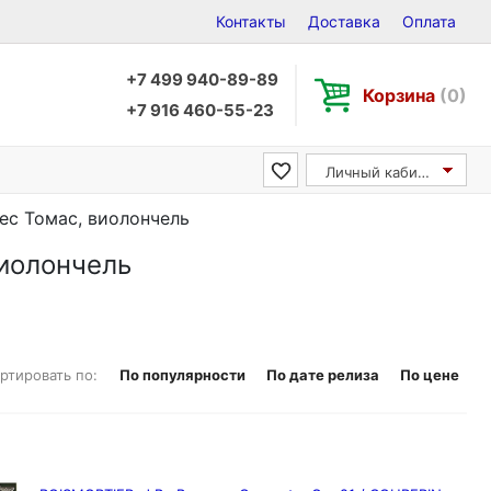
Контакты
Доставка
Оплата
+7 499 940-89-89
Корзина
(0)
+7 916 460-55-23
Личный кабинет
лес Томас, виолончель
виолончель
ртировать по:
По популярности
По дате релиза
По цене