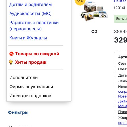
-8%
Deutsc
Детям и родителям
(2014)
Аудиокассеты (MC)
Есть 
Раритетные пластинки
(первопрессы)
3599
CD
Книги и Журналы
329
Товары со скидкой
Арти
Хиты продаж
Сост
Сост
Дата
Исполнители
Лейб
Фирмы звукозаписи
Испо
сопр
Идеи для подарков
Йозе
Джей
Манф
Пока
Фильтры
Жан
сцен