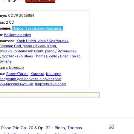
кул:
CDVP 2055654
ав:
2 CD
ояние:
Новое. Заводская упаковка.
л:
Brilliant classics
лнители:
Koch Ulrich, viola / Кох Ульрих,
Seeman Carl, piano / Зиман Карл,
епиано
Johannesen Grant, piano / Йоханнсен
т, фортепиано
Blees Thomas, cello / Блес Томас,
ончель
зать больше
ры:
Балет/Танец
Кантата
Концерт
зведения для солиста с оркестром
оническая музыка
Фортепьяно соло
 Piano Trio Op. 20 & Op. 32 - Blees, Thomas