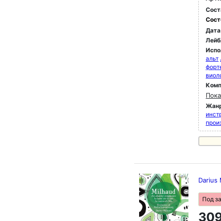
Сост
Сост
Дата
Лейб
Испо
альт
форт
виол
Комп
Пока
Жан
инст
прои
Darius 
Под з
309