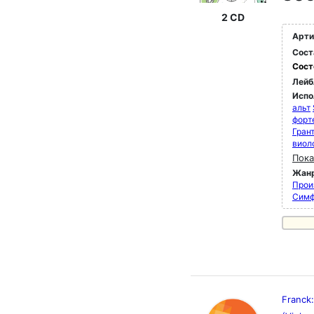
2 CD
Арти
Сост
Сост
Лейб
Испо
альт
форт
Гран
виол
Пока
Жан
Прои
Симф
Franck: