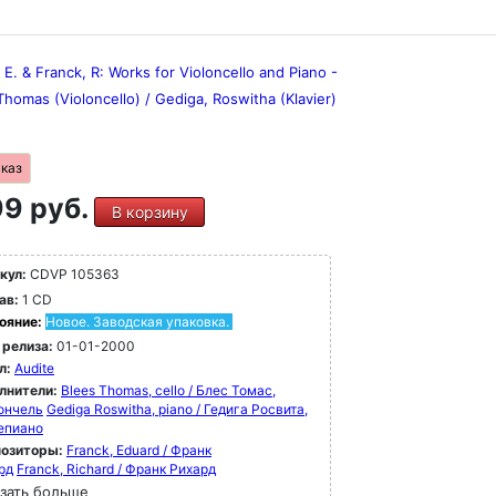
 E. & Franck, R: Works for Violoncello and Piano -
Thomas (Violoncello) / Gediga, Roswitha (Klavier)
аказ
9 руб.
В корзину
кул:
CDVP 105363
ав:
1 CD
ояние:
Новое. Заводская упаковка.
 релиза:
01-01-2000
л:
Audite
лнители:
Blees Thomas, cello / Блес Томас,
ончель
Gediga Roswitha, piano / Гедига Росвита,
епиано
озиторы:
Franck, Eduard / Франк
рд
Franck, Richard / Франк Рихард
зать больше