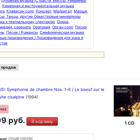
Духовная музыка (Страсти, Мессы, Реквиемы
)
Камерная и инструментальная музыка
ата
Клавесин соло
Концерт
Мадригал
Марши,
сы, Танцы, другие Оркестровые миниатюры
ка к театральному спектаклю
Опера,
рмедия, серената
Оратория
Орган соло
Песни
мны
Песни / Романсы
Симфоническая музыка
вые произведения / Произведения для хора и
стов
 продаж
D: Symphonie de chambre Nos. 1-6 / Le boeuf sur le
Suite cisalpine
(1994)
аказ
9 руб.
В корзину
1 CD
кул:
CDVP 120751