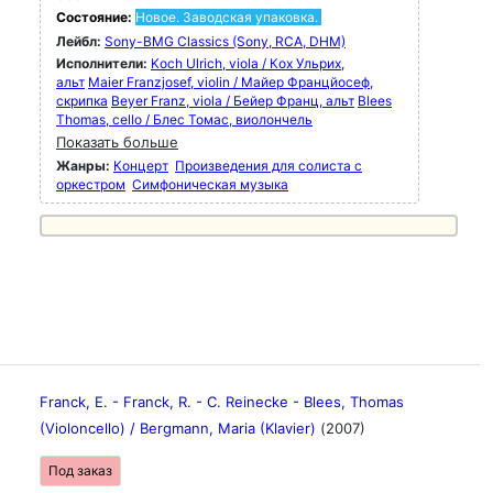
Состояние:
Новое. Заводская упаковка.
Лейбл:
Sony-BMG Classics (Sony, RCA, DHM)
Исполнители:
Koch Ulrich, viola / Кох Ульрих,
альт
Maier Franzjosef, violin / Майер Францйосеф,
скрипка
Beyer Franz, viola / Бейер Франц, альт
Blees
Thomas, cello / Блес Томас, виолончель
Показать больше
Жанры:
Концерт
Произведения для солиста с
оркестром
Симфоническая музыка
Franck, E. - Franck, R. - C. Reinecke - Blees, Thomas
(Violoncello) / Bergmann, Maria (Klavier)
(2007)
Под заказ