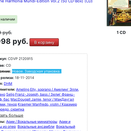
he Harmonia Mundi-Edition Vol.2 (50 CD-Box) (CD)
в наличии
9
руб.
1 CD
98 руб.
В корзину
кул:
CDVP 2120915
ав:
CD
ояние:
Новое. Заводская упаковка.
 релиза:
18-11-2014
л:
DHM
лнители:
Ameling Elly, soprano / Амелинг Элли,
ано
Selig Franz-Joseph, bass / Зелиг Франц-
ф, бас
MacDougall Jamie, tenor / МакДаугал
ми, тенор
Kraemer Manfredo, violin / Краэмер
редо, скрипка
зать больше
ры:
Арии / Вокальные миниатюры
Арии и
ы из опер
Вокальные ансамбли
Вокальный