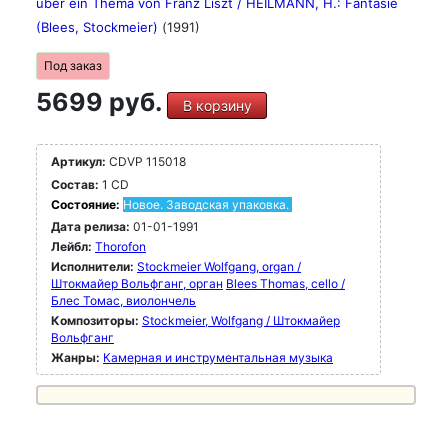
uber ein Thema von Franz Liszt / HEILMANN, H.: Fantasie
(Blees, Stockmeier)
(1991)
Под заказ
5699 руб.
В корзину
Артикул:
CDVP 115018
Состав:
1 CD
Состояние:
Новое. Заводская упаковка.
Дата релиза:
01-01-1991
Лейбл:
Thorofon
Исполнители:
Stockmeier Wolfgang, organ /
Штокмайер Вольфганг, орган
Blees Thomas, cello /
Блес Томас, виолончель
Композиторы:
Stockmeier, Wolfgang / Штокмайер
Вольфганг
Жанры:
Камерная и инструментальная музыка