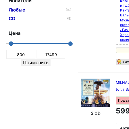
Носители
цикл
и т.д.
Любые
(10)
Кант
Валь
CD
(9)
Музы
инте
/ Ги
Цена
Хоро
соли
Хит
MILHAU
toit / 
Под з
599
2 CD
Арти