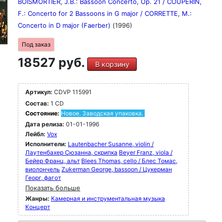
BOISMORTIER, J.B.: Bassoon Concerto, Op. 21 / COUPERIN,
F.: Concerto for 2 Bassoons in G major / CORRETTE, M.:
Concerto in D major (Faerber)
(1996)
Под заказ
18527 руб.
В корзину
Артикул:
CDVP 115991
Состав:
1 CD
Состояние:
Новое. Заводская упаковка.
Дата релиза:
01-01-1996
Лейбл:
Vox
Исполнители:
Lautenbacher Susanne, violin /
Лаутенбахер Сюзанна, скрипка
Beyer Franz, viola /
Бейер Франц, альт
Blees Thomas, cello / Блес Томас,
виолончель
Zukerman George, bassoon / Цукерман
Георг, фагот
Показать больше
Жанры:
Камерная и инструментальная музыка
Концерт