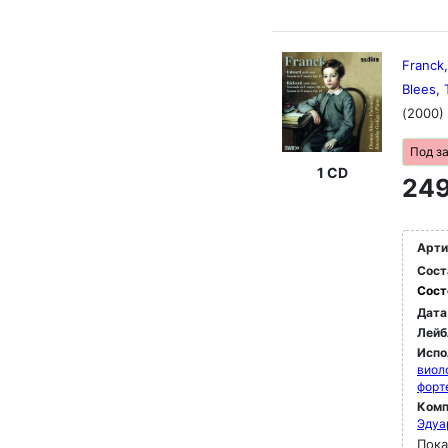
Franck,
Blees, 
(2000)
Под з
1 CD
249
Арти
Сост
Сост
Дата
Лейб
Испо
виол
форт
Комп
Эдуа
Пока