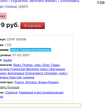
cello) / Fograscher, Bernhard (Klavier) / Schickedanz,
1 CD
ph (Violine)
(2007)
аказ
9 руб.
В корзину
кул:
CDVP 105358
ав:
1 CD
ояние:
Новое. Заводская упаковка.
 релиза:
01-02-2007
л:
Audite
лнители:
Blees Thomas, cello / Блес Томас,
ончель
Fograscher Bernhard, piano / Фограшер
хард, фортепиано
Schickedanz Christoph, violin /
еданц Кристоф, скрипка
озиторы:
Franck, Richard / Франк Рихард
зать больше
ры:
Classical
Камерная и инструментальная
ка