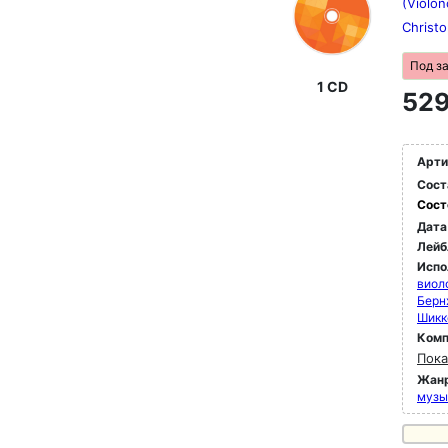
(Violon
Christo
Под з
1 CD
529
Арти
Сост
Сост
Дата
Лейб
Испо
виол
Берн
Шикк
Комп
Пока
Жан
музы