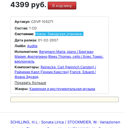
4399 руб.
В корзину
Артикул:
CDVP 105271
Состав:
1 CD
Состояние:
Новое. Заводская упаковка.
Дата релиза:
01-02-2007
Лейбл:
Audite
Исполнители:
Bergmann Maria, piano / Бергман
Мария, фортепиано
Blees Thomas, cello / Блес Томас,
виолончель
Композиторы:
Reinecke, Carl (Heinrich Carsten) /
Райнекке Карл (Генрих Карстен)
Franck, Eduard /
Франк Эдуард
Показать больше
Жанры:
Камерная и инструментальная музыка
SCHILLING, H.L.: Sonata Lirica / STOCKMEIER, W.: Variazionen