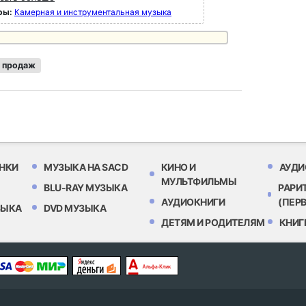
ры:
Камерная и инструментальная музыка
 продаж
НКИ
МУЗЫКА НА SACD
КИНО И
АУДИ
МУЛЬТФИЛЬМЫ
BLU-RAY МУЗЫКА
РАРИ
АУДИОКНИГИ
(ПЕР
ЗЫКА
DVD МУЗЫКА
ДЕТЯМ И РОДИТЕЛЯМ
КНИГ