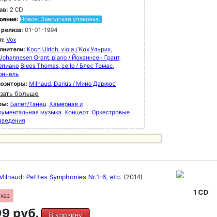
ав:
2 CD
ояние:
Новое. Заводская упаковка.
 релиза:
01-01-1994
л:
Vox
лнители:
Koch Ulrich, viola / Кох Ульрих,
Johannesen Grant, piano / Йоханнсен Грант,
епиано
Blees Thomas, cello / Блес Томас,
ончель
озиторы:
Milhaud, Darius / Мийо Дариюс
зать больше
ры:
Балет/Танец
Камерная и
рументальная музыка
Концерт
Оркестровые
зведения
Milhaud: Petites Symphonies Nr.1-6, etc.
(2014)
1 CD
аказ
9 руб.
В корзину