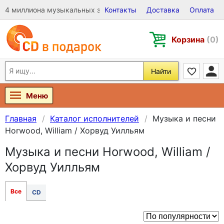
4 миллиона музыкальных записей на Виниле, CD и DVD
Контакты
Доставка
Оплата
Корзина
(0)
Найти
Меню
Главная
Каталог исполнителей
Музыка и песни
Horwood, William / Хорвуд Уилльям
Музыка и песни Horwood, William /
Хорвуд Уилльям
Все
CD