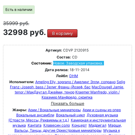
Есть в наличии
35999
руб.
32998 руб.
В корзину
Артикул:
CDVP 2120915
Состав:
CD
Состояние:
Новое. Заводская упаковка.
Дата релиза:
18-11-2014
Лейбл:
DHM
Исполнители:
Ameling Elly, soprano / Амелинг Элли, сопрано
Selig
Franz-Joseph, bass / Зелиг Франц-Йозеф, бас
MacDougall Jamie,
tenor / МакДаугал Джейми, тенор
Kraemer Manfredo, violin /
Краэмер Манфредо, скрипка
Показать больше
Жанры:
Арии / Вокальные миниатюры
Арии и сцены из опер
Вокальные ансамбли
Вокальный цикл
Духовная музыка
(Страсти, Мессы, Реквиемы и т.д.)
Камерная и инструментальная
музыка
Кантата
Клавесин соло
Концерт
Мадригал
Марши,
Вальсы, Танцы, другие Оркестровые миниатюры
Музыка к