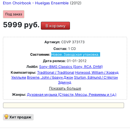
Eton Choirbook - Huelgas Ensemble
(2012)
Под заказ
5999 руб.
В корзину
Артикул:
CDVP 373173
Состав:
1 CD
Состояние:
Новое. Заводская упаковка.
Дата релиза:
01-01-2012
Лейбл:
Sony-BMG Classics (Sony, RCA, DHM)
Композиторы:
Traditional / Traditional
Horwood, William / Хорвуд
Уилльям
Browne, John / Браун Джон
Sturton, Edmund / Стёртон
Эдмунд
Показать больше
Жанры:
Духовная музыка (Страсти, Мессы, Реквиемы и т.д.)
Хит продаж