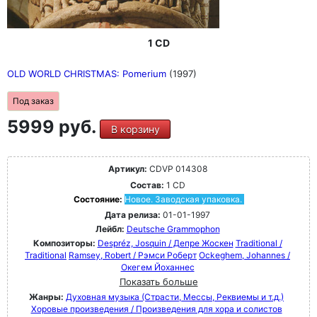
1 CD
OLD WORLD CHRISTMAS: Pomerium
(1997)
Под заказ
5999 руб.
В корзину
Артикул:
CDVP 014308
Состав:
1 CD
Состояние:
Новое. Заводская упаковка.
Дата релиза:
01-01-1997
Лейбл:
Deutsche Grammophon
Композиторы:
Despréz, Josquin / Депре Жоскен
Traditional /
Traditional
Ramsey, Robert / Рэмси Роберт
Ockeghem, Johannes /
Окегем Йоханнес
Показать больше
Жанры:
Духовная музыка (Страсти, Мессы, Реквиемы и т.д.)
Хоровые произведения / Произведения для хора и солистов