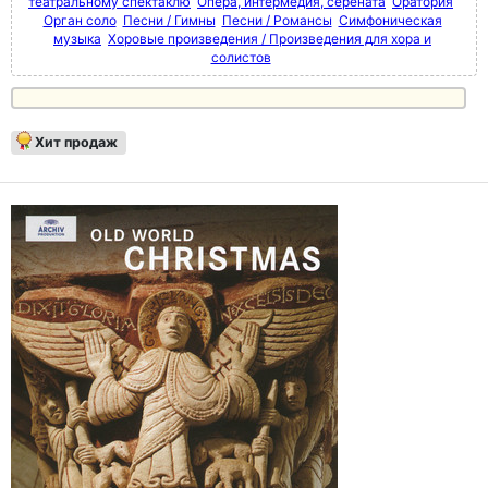
театральному спектаклю
Опера, интермедия, серената
Оратория
Орган соло
Песни / Гимны
Песни / Романсы
Симфоническая
музыка
Хоровые произведения / Произведения для хора и
солистов
Хит продаж