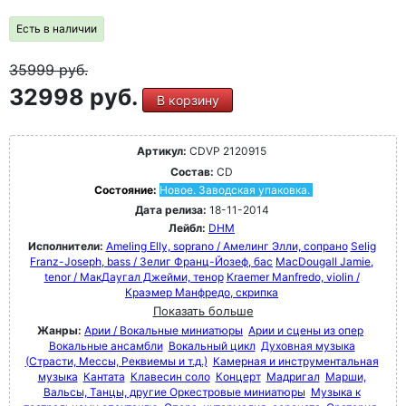
Есть в наличии
35999
руб.
32998 руб.
В корзину
Артикул:
CDVP 2120915
Состав:
CD
Состояние:
Новое. Заводская упаковка.
Дата релиза:
18-11-2014
Лейбл:
DHM
Исполнители:
Ameling Elly, soprano / Амелинг Элли, сопрано
Selig
Franz-Joseph, bass / Зелиг Франц-Йозеф, бас
MacDougall Jamie,
tenor / МакДаугал Джейми, тенор
Kraemer Manfredo, violin /
Краэмер Манфредо, скрипка
Показать больше
Жанры:
Арии / Вокальные миниатюры
Арии и сцены из опер
Вокальные ансамбли
Вокальный цикл
Духовная музыка
(Страсти, Мессы, Реквиемы и т.д.)
Камерная и инструментальная
музыка
Кантата
Клавесин соло
Концерт
Мадригал
Марши,
Вальсы, Танцы, другие Оркестровые миниатюры
Музыка к