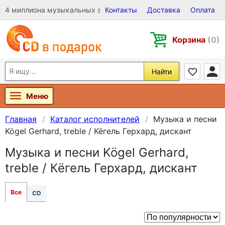
4 миллиона музыкальных записей на Виниле, CD и DVD
Контакты
Доставка
Оплата
Корзина
(0)
Найти
Меню
Главная
Каталог исполнителей
Музыка и песни
Kögel Gerhard, treble / Кёгель Герхард, дискант
Музыка и песни Kögel Gerhard,
treble / Кёгель Герхард, дискант
Все
CD