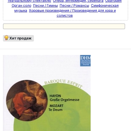
театральному спектаклю
Опера, интермедия, серената
Оратория
Орган соло
Песни / Гимны
Песни / Романсы
Симфоническая
музыка
Хоровые произведения / Произведения для хора и
солистов
Хит продаж