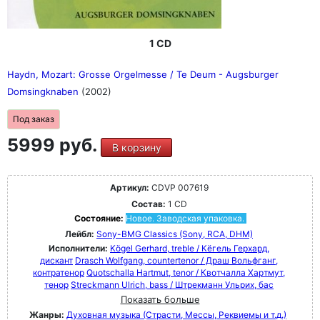
1 CD
Haydn, Mozart: Grosse Orgelmesse / Te Deum - Augsburger
Domsingknaben
(2002)
Под заказ
5999 руб.
В корзину
Артикул:
CDVP 007619
Состав:
1 CD
Состояние:
Новое. Заводская упаковка.
Лейбл:
Sony-BMG Classics (Sony, RCA, DHM)
Исполнители:
Kögel Gerhard, treble / Кёгель Герхард,
дискант
Drasch Wolfgang, countertenor / Драш Вольфганг,
контратенор
Quotschalla Hartmut, tenor / Квотчалла Хартмут,
тенор
Streckmann Ulrich, bass / Штрекманн Ульрих, бас
Показать больше
Жанры:
Духовная музыка (Страсти, Мессы, Реквиемы и т.д.)