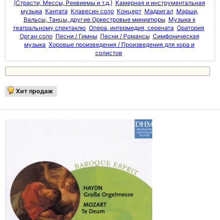
(Страсти, Мессы, Реквиемы и т.д.)
Камерная и инструментальная
музыка
Кантата
Клавесин соло
Концерт
Мадригал
Марши,
Вальсы, Танцы, другие Оркестровые миниатюры
Музыка к
театральному спектаклю
Опера, интермедия, серената
Оратория
Орган соло
Песни / Гимны
Песни / Романсы
Симфоническая
музыка
Хоровые произведения / Произведения для хора и
солистов
Хит продаж