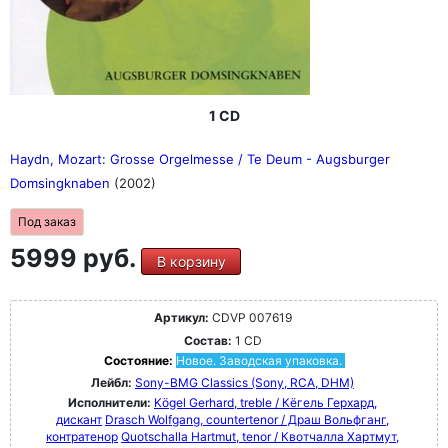
1 CD
Haydn, Mozart: Grosse Orgelmesse / Te Deum - Augsburger
Domsingknaben
(2002)
Под заказ
5999 руб.
В корзину
Артикул:
CDVP 007619
Состав:
1 CD
Состояние:
Новое. Заводская упаковка.
Лейбл:
Sony-BMG Classics (Sony, RCA, DHM)
Исполнители:
Kögel Gerhard, treble / Кёгель Герхард,
дискант
Drasch Wolfgang, countertenor / Драш Вольфганг,
контратенор
Quotschalla Hartmut, tenor / Квотчалла Хартмут,