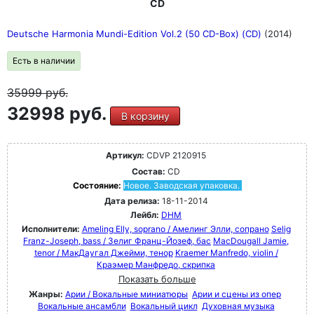
CD
Deutsche Harmonia Mundi-Edition Vol.2 (50 CD-Box) (CD)
(2014)
Есть в наличии
35999
руб.
32998 руб.
В корзину
Артикул:
CDVP 2120915
Состав:
CD
Состояние:
Новое. Заводская упаковка.
Дата релиза:
18-11-2014
Лейбл:
DHM
Исполнители:
Ameling Elly, soprano / Амелинг Элли, сопрано
Selig
Franz-Joseph, bass / Зелиг Франц-Йозеф, бас
MacDougall Jamie,
tenor / МакДаугал Джейми, тенор
Kraemer Manfredo, violin /
Краэмер Манфредо, скрипка
Показать больше
Жанры:
Арии / Вокальные миниатюры
Арии и сцены из опер
Вокальные ансамбли
Вокальный цикл
Духовная музыка