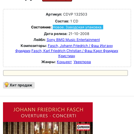
Артикул:
CDVP 132503
Состав:
1 CD
Состояние:
Новое. Заводская упаковка.
Дата релиза:
21-10-2008
Лейбл:
Sony BMG Music Entertainment
Композиторы:
Fasch, Johann Friedrich / Фаш Иоганн
Фридрих
Fasch, Karl Friedrich Christian / Фаш Карл Фридрих
Кристиан
Жанры:
Концерт
Увертюра
Хит продаж