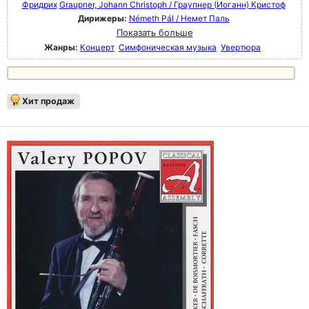
Фридрих
Graupner, Johann Christoph / Граупнер (Иоганн) Кристоф
Дирижеры:
Németh Pál / Немет Паль
Показать больше
Жанры:
Концерт
Симфоническая музыка
Увертюра
Хит продаж