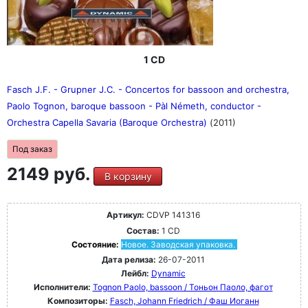
1 CD
Fasch J.F. - Grupner J.C. - Concertos for bassoon and orchestra,
Paolo Tognon, baroque bassoon - Pàl Németh, conductor -
Orchestra Capella Savaria (Baroque Orchestra)
(2011)
Под заказ
2149 руб.
В корзину
Артикул:
CDVP 141316
Состав:
1 CD
Состояние:
Новое. Заводская упаковка.
Дата релиза:
26-07-2011
Лейбл:
Dynamic
Исполнители:
Tognon Paolo, bassoon / Тоньон Паоло, фагот
Композиторы:
Fasch, Johann Friedrich / Фаш Иоганн