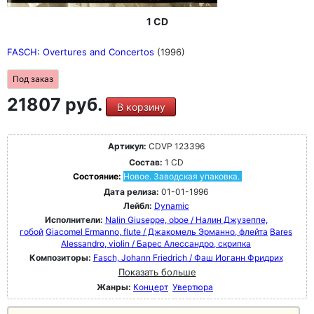
1 CD
FASCH: Overtures and Concertos
(1996)
Под заказ
21807 руб.
В корзину
Артикул:
CDVP 123396
Состав:
1 CD
Состояние:
Новое. Заводская упаковка.
Дата релиза:
01-01-1996
Лейбл:
Dynamic
Исполнители:
Nalin Giuseppe, oboe / Налин Джузеппе,
гобой
Giacomel Ermanno, flute / Джакомель Эрманно, флейта
Bares
Alessandro, violin / Барес Алессандро, скрипка
Композиторы:
Fasch, Johann Friedrich / Фаш Иоганн Фридрих
Показать больше
Жанры:
Концерт
Увертюра