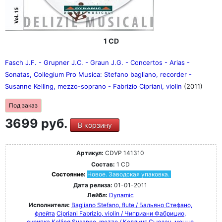
1 CD
Fasch J.F. - Grupner J.C. - Graun J.G. - Concertos - Arias -
Sonatas, Collegium Pro Musica: Stefano bagliano, recorder -
Susanne Kelling, mezzo-soprano - Fabrizio Cipriani, violin
(2011)
Под заказ
3699 руб.
В корзину
Артикул:
CDVP 141310
Состав:
1 CD
Состояние:
Новое. Заводская упаковка.
Дата релиза:
01-01-2011
Лейбл:
Dynamic
Исполнители:
Bagliano Stefano, flute / Бальяно Стефано,
флейта
Cipriani Fabrizio, violin / Чиприани Фабрицио,
скрипка
Kelling Susanne, mezzo / Келлинг Сьюзан, меццо