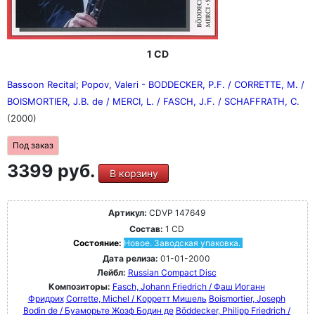
1 CD
Bassoon Recital; Popov, Valeri - BODDECKER, P.F. / CORRETTE, M. /
BOISMORTIER, J.B. de / MERCI, L. / FASCH, J.F. / SCHAFFRATH, C.
(2000)
Под заказ
3399 руб.
В корзину
Артикул:
CDVP 147649
Состав:
1 CD
Состояние:
Новое. Заводская упаковка.
Дата релиза:
01-01-2000
Лейбл:
Russian Compact Disc
Композиторы:
Fasch, Johann Friedrich / Фаш Иоганн
Фридрих
Corrette, Michel / Корретт Мишель
Boismortier, Joseph
Bodin de / Буаморьте Жозф Бодин де
Böddecker, Philipp Friedrich /