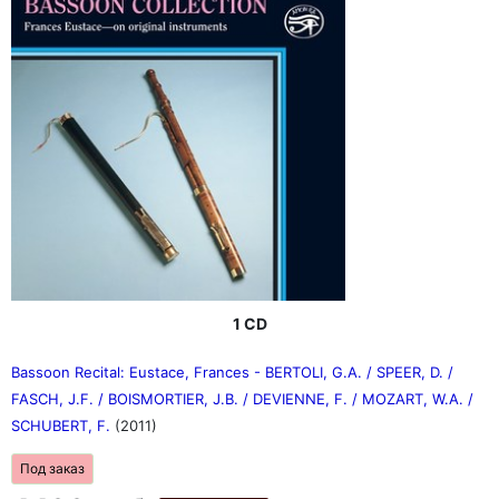
1 CD
Bassoon Recital: Eustace, Frances - BERTOLI, G.A. / SPEER, D. /
FASCH, J.F. / BOISMORTIER, J.B. / DEVIENNE, F. / MOZART, W.A. /
SCHUBERT, F.
(2011)
Под заказ