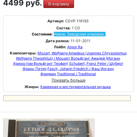
4499 руб.
В корзину
Артикул:
CDVP 116193
Состав:
1 CD
Состояние:
Новое. Заводская упаковка.
Дата релиза:
11-01-2011
Лейбл:
Amon Ra
Композиторы:
Mozart, Wolfgang Amadeus (Joannes Chrysostomus
Wolfgang Theophilus) / Моцарт Вольфганг Амадей (Иоганн
Хризостом Вольфганг Теофил)
Schubert, Franz Peter / Шуберт
Франц Петер
Fasch, Johann Friedrich / Фаш Иоганн
Фридрих
Traditional / Traditional
Показать больше
Жанры:
Камерная и инструментальная музыка