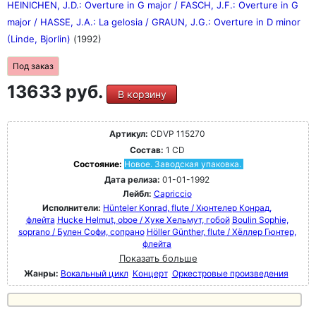
HEINICHEN, J.D.: Overture in G major / FASCH, J.F.: Overture in G
major / HASSE, J.A.: La gelosia / GRAUN, J.G.: Overture in D minor
(Linde, Bjorlin)
(1992)
Под заказ
13633 руб.
В корзину
Артикул:
CDVP 115270
Состав:
1 CD
Состояние:
Новое. Заводская упаковка.
Дата релиза:
01-01-1992
Лейбл:
Capriccio
Исполнители:
Hünteler Konrad, flute / Хюнтелер Конрад,
флейта
Hucke Helmut, oboe / Хуке Хельмут, гобой
Boulin Sophie,
soprano / Булен Софи, сопрано
Höller Günther, flute / Хёллер Гюнтер,
флейта
Показать больше
Жанры:
Вокальный цикл
Концерт
Оркестровые произведения