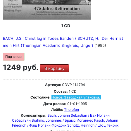
1 CD
BACH, J.S.: Christ lag in Todes Banden / SCHUTZ, H.: Der Herr ist
mein Hirt (Thuringian Academic Singkreis, Unger)
(1995)
Под заказ
1249 руб.
В корзину
Артикул:
CDVP 114794
Состав:
1 CD
Состояние:
Новое. Заводская упаковка.
Дата релиза:
01-01-1995
Лейбл:
Thorofon
Композиторы:
Bach, Johann Sebastian / Бах Иоганн
Себастьян
Brahms, Johannes / Брамс Иоганнес
Fasch, Johann
Friedrich / Фаш Иоганн Фридрих
Schütz, Heinrich / Шюц Генрих