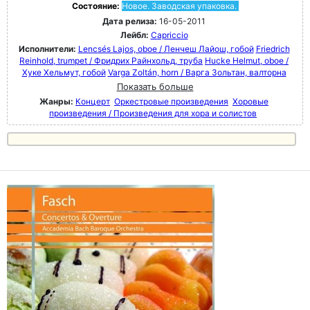
Состояние:
Новое. Заводская упаковка.
Дата релиза:
16-05-2011
Лейбл:
Capriccio
Исполнители:
Lencsés Lajos, oboe / Ленчеш Лайош, гобой
Friedrich
Reinhold, trumpet / Фридрих Райнхольд, труба
Hucke Helmut, oboe /
Хуке Хельмут, гобой
Varga Zoltán, horn / Варга Зольтан, валторна
Показать больше
Жанры:
Концерт
Оркестровые произведения
Хоровые
произведения / Произведения для хора и солистов