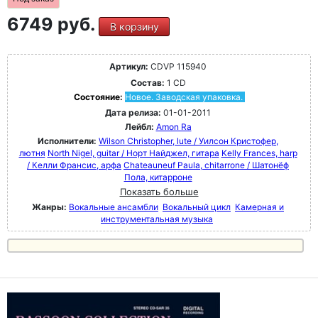
6749 руб.
В корзину
Артикул:
CDVP 115940
Состав:
1 CD
Состояние:
Новое. Заводская упаковка.
Дата релиза:
01-01-2011
Лейбл:
Amon Ra
Исполнители:
Wilson Christopher, lute / Уилсон Кристофер,
лютня
North Nigel, guitar / Норт Найджел, гитара
Kelly Frances, harp
/ Келли Франсис, арфа
Chateauneuf Paula, chitarrone / Шатонёф
Пола, китарроне
Показать больше
Жанры:
Вокальные ансамбли
Вокальный цикл
Камерная и
инструментальная музыка