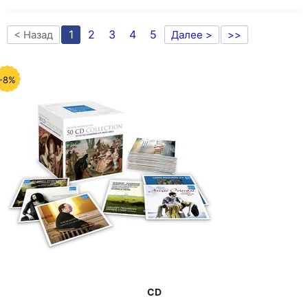
1
2
3
4
5
< Назад
Далее >
>>
-8%
CD