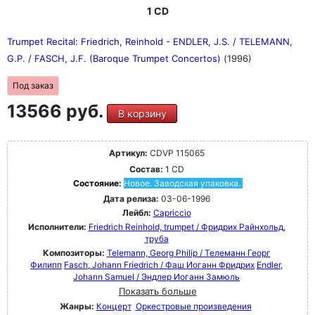
1 CD
Trumpet Recital: Friedrich, Reinhold - ENDLER, J.S. / TELEMANN,
G.P. / FASCH, J.F. (Baroque Trumpet Concertos)
(1996)
Под заказ
13566 руб.
В корзину
Артикул:
CDVP 115065
Состав:
1 CD
Состояние:
Новое. Заводская упаковка.
Дата релиза:
03-06-1996
Лейбл:
Capriccio
Исполнители:
Friedrich Reinhold, trumpet / Фридрих Райнхольд,
труба
Композиторы:
Telemann, Georg Philip / Телеманн Георг
Филипп
Fasch, Johann Friedrich / Фаш Иоганн Фридрих
Endler,
Johann Samuel / Эндлер Иоганн Замюль
Показать больше
Жанры:
Концерт
Оркестровые произведения