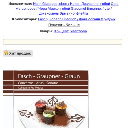
Исполнители:
Nalin Giuseppe, oboe / Налин Джузеппе, гобой
Cera
Marco, oboe / Чера Марко, гобой
Giacomel Ermanno, flute /
Джакомель Эрманно, флейта
Композиторы:
Fasch, Johann Friedrich / Фаш Иоганн Фридрих
Показать больше
Жанры:
Концерт
Увертюра
Хит продаж