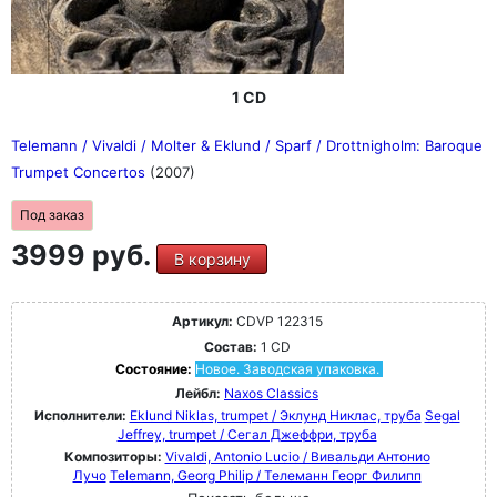
1 CD
Telemann / Vivaldi / Molter & Eklund / Sparf / Drottnigholm: Baroque
Trumpet Concertos
(2007)
Под заказ
3999 руб.
В корзину
Артикул:
CDVP 122315
Состав:
1 CD
Состояние:
Новое. Заводская упаковка.
Лейбл:
Naxos Classics
Исполнители:
Eklund Niklas, trumpet / Эклунд Никлас, труба
Segal
Jeffrey, trumpet / Сегал Джеффри, труба
Композиторы:
Vivaldi, Antonio Lucio / Вивальди Антонио
Лучо
Telemann, Georg Philip / Телеманн Георг Филипп