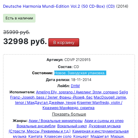
Deutsche Harmonia Mundi-Edition Vol.2 (50 CD-Box) (CD)
(2014)
Есть в наличии
35999
руб.
32998 руб.
В корзину
Артикул:
CDVP 2120915
Состав:
CD
Состояние:
Новое. Заводская упаковка.
Дата релиза:
18-11-2014
Лейбл:
DHM
Исполнители:
Ameling Elly, soprano / Амелинг Элли, сопрано
Selig
Franz-Joseph, bass / Зелиг Франц-Йозеф, бас
MacDougall Jamie,
tenor / МакДаугал Джейми, тенор
Kraemer Manfredo, violin /
Краэмер Манфредо, скрипка
Показать больше
Жанры:
Арии / Вокальные миниатюры
Арии и сцены из опер
Вокальные ансамбли
Вокальный цикл
Духовная музыка
(Страсти, Мессы, Реквиемы и т.д.)
Камерная и инструментальная
музыка
Кантата
Клавесин соло
Концерт
Мадригал
Марши,