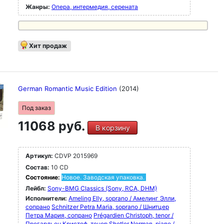
Жанры:
Опера, интермедия, серената
Хит продаж
German Romantic Music Edition
(2014)
Под заказ
11068 руб.
В корзину
Артикул:
CDVP 2015969
Состав:
10 CD
Состояние:
Новое. Заводская упаковка.
Лейбл:
Sony-BMG Classics (Sony, RCA, DHM)
Исполнители:
Ameling Elly, soprano / Амелинг Элли,
сопрано
Schnitzer Petra Maria, soprano / Шнитцер
Петра Мария, сопрано
Prégardien Christoph, tenor /
Прегардьен Кристоф, тенор
Shetler Norman, piano /