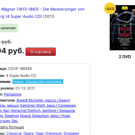
-44%
 Wagner (1813-1883) - Die Meistersinger von
rg (4 Super Audio CD)
(2011)
в наличии
9
руб.
4 руб.
В корзину
2 DVD
кул:
CDVP 186558
ав:
4 Super Audio CD
ояние:
Новое. Заводская упаковка.
 релиза:
01-12-2011
л:
Pentatone
лнители:
Breedt Michelle, mezzo / Бредт
ль, меццо
Salminen Matti, bass / Салминен
и, бас
Henschel Dietrich, baritone / Хеншель
их, баритон
Noack Sebastian, bass / Ноак
стьян, бас
зать больше
ры:
Classical
Opera
Oper, Oratorium, Singspiel