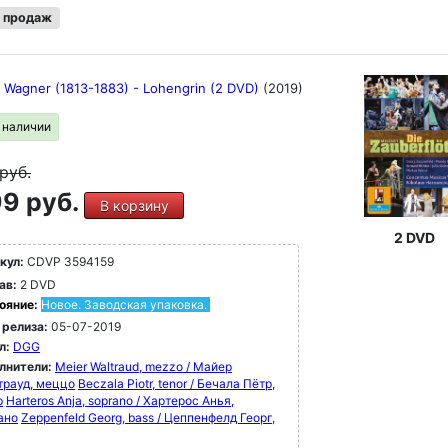
 продаж
d Wagner (1813-1883) - Lohengrin (2 DVD)
(2019)
в наличии
руб.
9 руб.
В корзину
2 DVD
кул:
CDVP 3594159
ав:
2 DVD
ояние:
Новое. Заводская упаковка.
 релиза:
05-07-2019
л:
DGG
лнители:
Meier Waltraud, mezzo / Майер
трауд, меццо
Beczala Piotr, tenor / Бечала Пётр,
р
Harteros Anja, soprano / Хартерос Анья,
ано
Zeppenfeld Georg, bass / Цеппенфелд Георг,