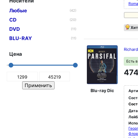
Носители
Roma
Любые
(42)
CD
(20)
Хит
DVD
(11)
BLU-RAY
(11)
Richard
Цена
Есть 
474
Blu-ray Dic
Арти
Сост
Сост
Дата
Лейб
Испо
Георг
Флор