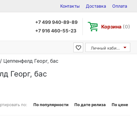
Контакты
Доставка
Оплата
+7 499 940-89-89
Корзина
(0)
+7 916 460-55-23
Личный кабинет
/ Цеппенфелд Георг, бас
лд Георг, бас
ртировать по:
По популярности
По дате релиза
По цене