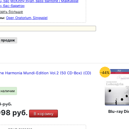
ц, бас
McKinny Ryan, bass-baritone / МакКинни
н, бас-баритон
зать больше
ры:
Oper, Oratorium, Singspiel
 продаж
-44%
he Harmonia Mundi-Edition Vol.2 (50 CD-Box) (CD)
в наличии
9
руб.
98 руб.
Blu-ray Di
В корзину