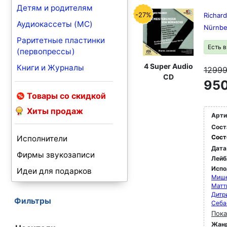
Детям и родителям
-27%
Richard
Аудиокассеты (MC)
Nürnbe
Раритетные пластинки
Есть 
(первопрессы)
4 Super Audio
Книги и Журналы
1299
CD
950
Товары со скидкой
Хиты продаж
Арти
Сост
Сост
Исполнители
Дата
Фирмы звукозаписи
Лейб
Испо
Идеи для подарков
Мише
Матт
Дитр
Фильтры
Себа
Пока
Жан