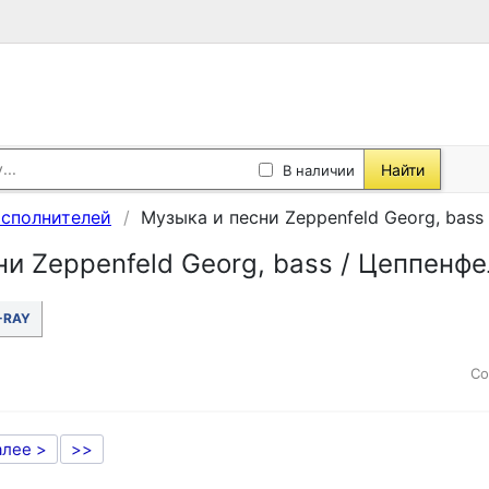
Найти
В наличии
исполнителей
Музыка и песни Zeppenfeld Georg, bass 
и Zeppenfeld Georg, bass / Цеппенфе
-RAY
Со
алее >
>>