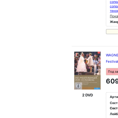
сопр
сопр
тено
Пока
Жан
WAGNER
Festiva
Под з
609
2 DVD
Арти
Сост
Сост
Лейб