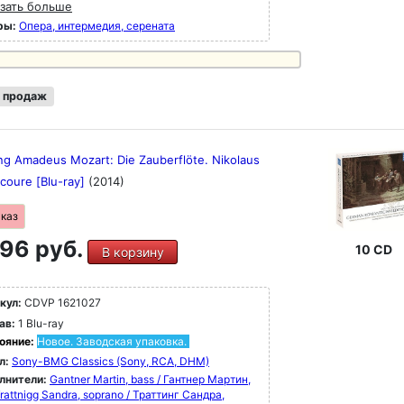
зать больше
ры:
Опера, интермедия, серената
 продаж
ng Amadeus Mozart: Die Zauberflöte. Nikolaus
courе [Blu-ray]
(2014)
аказ
96 руб.
10 CD
В корзину
кул:
CDVP 1621027
ав:
1 Blu-ray
ояние:
Новое. Заводская упаковка.
л:
Sony-BMG Classics (Sony, RCA, DHM)
лнители:
Gantner Martin, bass / Гантнер Мартин,
rattnigg Sandra, soprano / Траттинг Сандра,