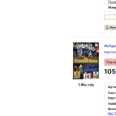
Пока
Жан
Хит
Wolfga
Harnon
Под з
105
1 Blu-ray
Арти
Сост
Сост
Лейб
Испо
бас
T