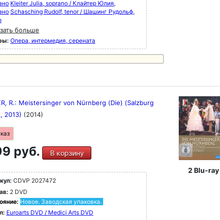
ано
Kleiter Julia, soprano / Клайтер Юлия,
ано
Schasching Rudolf, tenor / Шашинг Рудольф,
р
зать больше
ры:
Опера, интермедия, серената
, R.: Meistersinger von Nürnberg (Die) (Salzburg
l, 2013)
(2014)
аказ
9 руб.
В корзину
2 Blu-ray
кул:
CDVP 2027472
ав:
2 DVD
ояние:
Новое. Заводская упаковка.
л:
Euroarts DVD / Medici Arts DVD