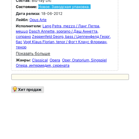
Состав:
Blu-ray Dic
Состояние:
Новое. Заводская упаковка.
Дата релиза:
18-06-2012
Лейбл:
Opus Arte
Исполнители:
Lang Petra, mezzo / Ланг Петра,
меццо
Dasch Annette, soprano / Даш Аннетта,
сопрано
Zeppenfeld Georg, bass / Цеппенфелд Георг,
бас
Vogt Klaus Florian, tenor / Фогт Клаус Флориан,
тенор
Показать больше
Жанры:
Classical
Opera
Oper, Oratorium, Singspiel
Опера, интермедия, серената
Хит продаж