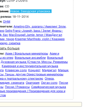
кул:
CDVP 2120915
ав:
CD
ояние:
Новое. Заводская упаковка.
 релиза:
18-11-2014
л:
DHM
лнители:
Ameling Elly, soprano / Амелинг Элли,
ано
Selig Franz-Joseph, bass / Зелиг Франц-
ф, бас
MacDougall Jamie, tenor / МакДаугал
ми, тенор
Kraemer Manfredo, violin / Краэмер
редо, скрипка
зать больше
ры:
Арии / Вокальные миниатюры
Арии и
ы из опер
Вокальные ансамбли
Вокальный
Духовная музыка (Страсти, Мессы, Реквиемы
)
Камерная и инструментальная музыка
ата
Клавесин соло
Концерт
Мадригал
Марши,
сы, Танцы, другие Оркестровые миниатюры
ка к театральному спектаклю
Опера,
рмедия, серената
Оратория
Орган соло
Песни
мны
Песни / Романсы
Симфоническая музыка
вые произведения / Произведения для хора и
стов