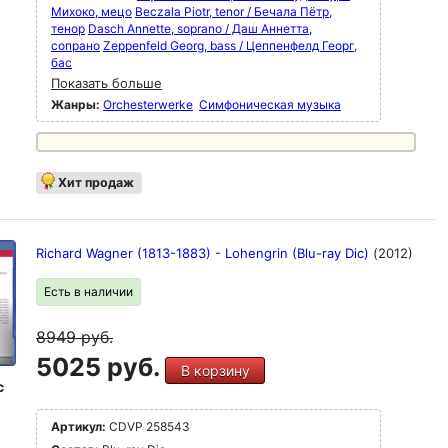
Михоко, мецо
Beczala Piotr, tenor / Бечала Пётр,
тенор
Dasch Annette, soprano / Даш Аннетта,
сопрано
Zeppenfeld Georg, bass / Цеппенфелд Георг,
бас
Показать больше
Жанры:
Orchesterwerke
Симфоническая музыка
Хит продаж
Richard Wagner (1813-1883) - Lohengrin (Blu-ray Dic)
(2012)
Есть в наличии
8949
руб.
5025 руб.
В корзину
c
Артикул:
CDVP 258543