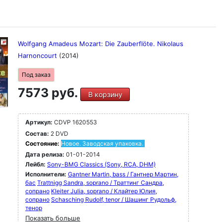
Wolfgang Amadeus Mozart: Die Zauberflöte. Nikolaus
Harnoncourt
(2014)
Под заказ
7573 руб.
В корзину
Артикул:
CDVP 1620553
Состав:
2 DVD
Состояние:
Новое. Заводская упаковка.
Дата релиза:
01-01-2014
Лейбл:
Sony-BMG Classics (Sony, RCA, DHM)
Исполнители:
Gantner Martin, bass / Гантнер Мартин,
бас
Trattnigg Sandra, soprano / Траттинг Сандра,
сопрано
Kleiter Julia, soprano / Клайтер Юлия,
сопрано
Schasching Rudolf, tenor / Шашинг Рудольф,
тенор
Показать больше