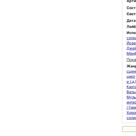
Арти
Сост
Сост
Дата
Лейб
Испо
сопр
Йозе
Джей
Манф
Пока
Жан
сцен
цикл
и т.д.
Кант
Валь
Музы
инте
/ Ги
Хоро
соли