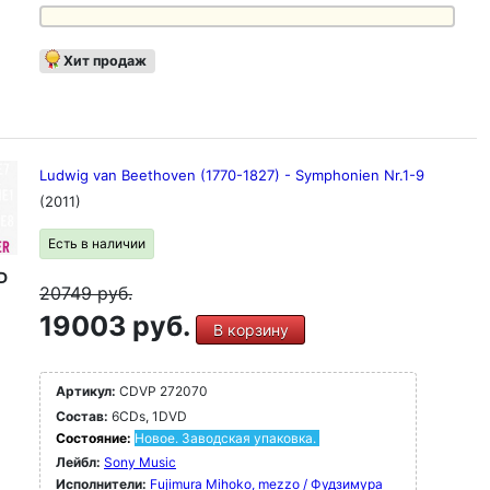
Хит продаж
Ludwig van Beethoven (1770-1827) - Symphonien Nr.1-9
(2011)
Есть в наличии
D
20749
руб.
19003 руб.
В корзину
Артикул:
CDVP 272070
Состав:
6CDs, 1DVD
Состояние:
Новое. Заводская упаковка.
Лейбл:
Sony Music
Исполнители:
Fujimura Mihoko, mezzo / Фудзимура