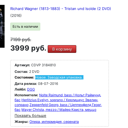
Richard Wagner (1813-1883) - Tristan und Isolde (2 DVD)
(2016)
Есть в наличии
7199
руб.
3999 руб.
В корзину
Артикул:
CDVP 3184810
Состав:
2 DVD
Состояние:
Новое. Заводская упаковка.
Дата релиза:
08-07-2016
Лейбл:
DGG
Исполнители:
Nolte Raimund, bass / Нольт Раймунд,
бас
Herlitzius Evelyn, soprano / Херлициус Эвелин,
сопрано
Zeppenfeld Georg, bass / Цеппенфелд Георг,
бас
Mayer Christa, mezzo / Майер Криста, меццо
Показать больше
Жанры:
Опера, интермедия, серената