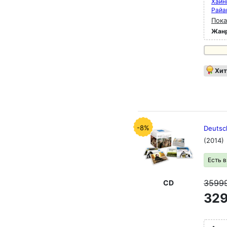
Хайн
Райа
Пока
Жан
Хит
-8%
Deutsc
(2014)
Есть 
3599
CD
329