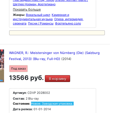
Шетлер Норман, фортепиано
Показать больше
Жанры:
Вокальный цикл
Камерная и
инструментальная музыка
Опера, интермедия,
серената
Песни / Романсы
Фортепьяно соло
WAGNER, R.: Meistersinger von Nürnberg (Die) (Salzburg
Festival, 2013) (Blu-ray, Full-HD)
(2014)
Под заказ
13566 руб.
В корзину
Артикул:
CDVP 2028002
Состав:
2 Blu-ray
Состояние:
Новое. Заводская упаковка.
Дата релиза:
01-01-2014