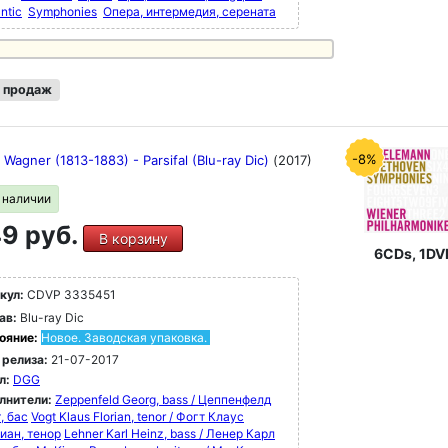
ntic
Symphonies
Опера, интермедия, серената
 продаж
-8%
 Wagner (1813-1883) - Parsifal (Blu-ray Dic)
(2017)
в наличии
9 руб.
В корзину
6CDs, 1DV
кул:
CDVP 3335451
ав:
Blu-ray Dic
ояние:
Новое. Заводская упаковка.
 релиза:
21-07-2017
л:
DGG
лнители:
Zeppenfeld Georg, bass / Цеппенфелд
, бас
Vogt Klaus Florian, tenor / Фогт Клаус
иан, тенор
Lehner Karl Heinz, bass / Ленер Карл