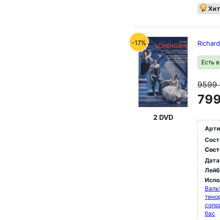
Хит
-17%
Richar
Есть 
9599
799
2 DVD
Арти
Сост
Сост
Дата
Лейб
Испо
Валь
тено
сопр
бас