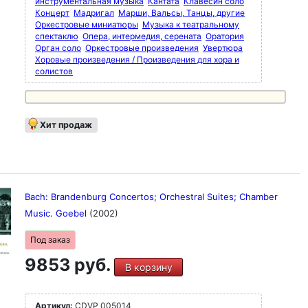
инструментальная музыка
Кантата
Клавесин соло
Концерт
Мадригал
Марши, Вальсы, Танцы, другие
Оркестровые миниатюры
Музыка к театральному
спектаклю
Опера, интермедия, серената
Оратория
Орган соло
Оркестровые произведения
Увертюра
Хоровые произведения / Произведения для хора и
солистов
Хит продаж
Bach: Brandenburg Concertos; Orchestral Suites; Chamber
Music. Goebel
(2002)
Под заказ
9853 руб.
В корзину
Артикул:
CDVP 005014