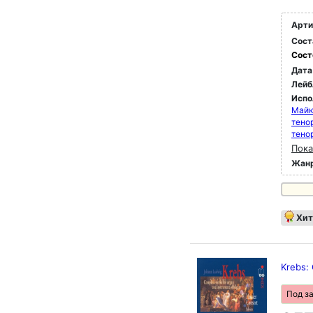
Арти
Сост
Сост
Дата
Лейб
Испо
Майк
тено
тено
Пока
Жан
Хит
Krebs:
Под з