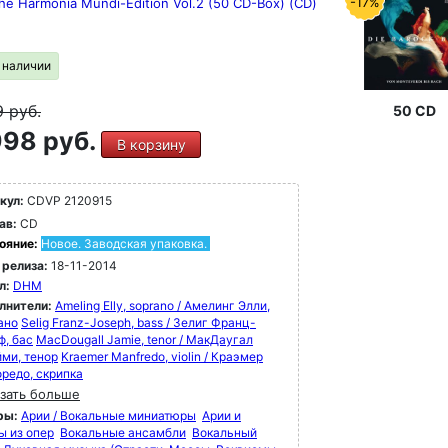
-17%
he Harmonia Mundi-Edition Vol.2 (50 CD-Box) (CD)
в наличии
9
руб.
50 CD
98 руб.
В корзину
кул:
CDVP 2120915
ав:
CD
ояние:
Новое. Заводская упаковка.
 релиза:
18-11-2014
л:
DHM
лнители:
Ameling Elly, soprano / Амелинг Элли,
ано
Selig Franz-Joseph, bass / Зелиг Франц-
ф, бас
MacDougall Jamie, tenor / МакДаугал
ми, тенор
Kraemer Manfredo, violin / Краэмер
редо, скрипка
зать больше
ры:
Арии / Вокальные миниатюры
Арии и
ы из опер
Вокальные ансамбли
Вокальный