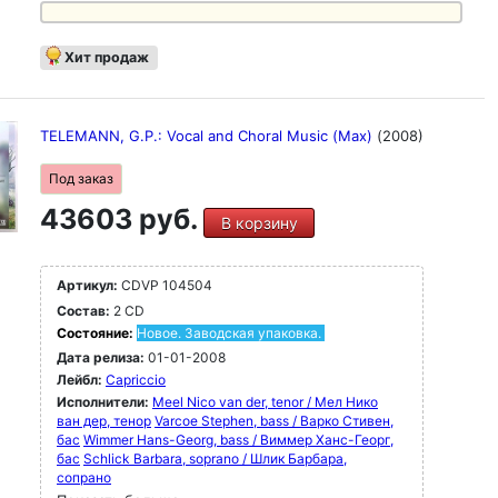
Хит продаж
TELEMANN, G.P.: Vocal and Choral Music (Max)
(2008)
Под заказ
43603 руб.
В корзину
Артикул:
CDVP 104504
Состав:
2 CD
Состояние:
Новое. Заводская упаковка.
Дата релиза:
01-01-2008
Лейбл:
Capriccio
Исполнители:
Meel Nico van der, tenor / Мел Нико
ван дер, тенор
Varcoe Stephen, bass / Варко Стивен,
бас
Wimmer Hans-Georg, bass / Виммер Ханс-Георг,
бас
Schlick Barbara, soprano / Шлик Барбара,
сопрано