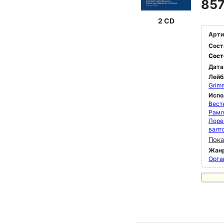
857
2 CD
Арти
Сост
Сост
Дата
Лейб
Grim
Испо
Вест
Рамл
Лоре
валт
Пока
Жан
Орга