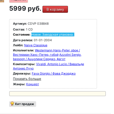
5999 руб.
В корзину
Артикул:
CDVP 038848
Состав:
1 CD
Состояние:
Новое. Заводская упаковка.
Дата релиза:
01-01-2004
Лейбл:
Naive Classique
Исполнители:
Westermann Hans-Peter, oboe /
Вестерман Ханс-Петер, гобой
Azzolini Sergio,
bassoon / Аццолини Серджо, фагот
Композиторы:
Vivaldi, Antonio Lucio / Вивальди
Антонио Лучо
Дирижеры:
Fava Giorgio / Фава Джорджо
Показать больше
Жанры:
Концерт
Хит продаж