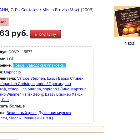
NN, G.P.: Cantatas / Missa Brevis (Max)
(2006)
аказ
63 руб.
В корзину
1 CD
кул:
CDVP 115577
ав:
1 CD
ояние:
Новое. Заводская упаковка.
л:
Capriccio
лнители:
Varcoe Stephen, bass / Варко Стивен,
régardien Christoph, tenor / Прегардьен
тоф, тенор
Lins Martina, soprano / Линс Мартина,
ано
Wimmer Hans-Georg, bass / Виммер Ханс-
, бас
зать больше
ры:
Вокальный цикл
Духовная музыка
сти, Мессы, Реквиемы и т.д.)