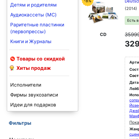
-8%
Deutsc
Детям и родителям
(2014)
Аудиокассеты (MC)
Есть 
Раритетные пластинки
(первопрессы)
3599
CD
Книги и Журналы
329
Товары со скидкой
Арти
Хиты продаж
Сост
Сост
Дата
Исполнители
Лейб
Фирмы звукозаписи
Испо
сопр
Идеи для подарков
Йозе
Джей
Манф
Пока
Фильтры
Жан
сцен