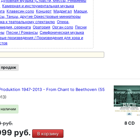
Духовная музыка (Страсти, Мессы, Реквиемы
)
Камерная и инструментальная музыка
ата
Клавесин соло
Концерт
Мадригал
Марши,
сы, Танцы, другие Оркестровые миниатюры
ка к театральному спектаклю
Опера,
рмедия, серената
Оратория
Орган соло
Песни
мны
Песни / Романсы
Симфоническая музыка
вые произведения / Произведения для хора и
стов
 продаж
 Produktion 1947-2013 - From Chant to Beethoven (55
013)
в наличии
9
руб.
8 CD
99 руб.
В корзину