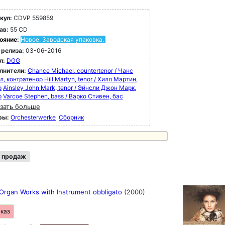
кул:
CDVP 559859
ав:
55 CD
ояние:
Новое. Заводская упаковка.
 релиза:
03-06-2016
л:
DGG
лнители:
Chance Michael, countertenor / Чанс
л, контратенор
Hill Martyn, tenor / Хилл Мартин,
р
Ainsley John Mark, tenor / Эйнсли Джон Марк,
р
Varcoe Stephen, bass / Варко Стивен, бас
зать больше
ры:
Orchesterwerke
Сборник
 продаж
 Organ Works with Instrument obbligato
(2000)
аказ