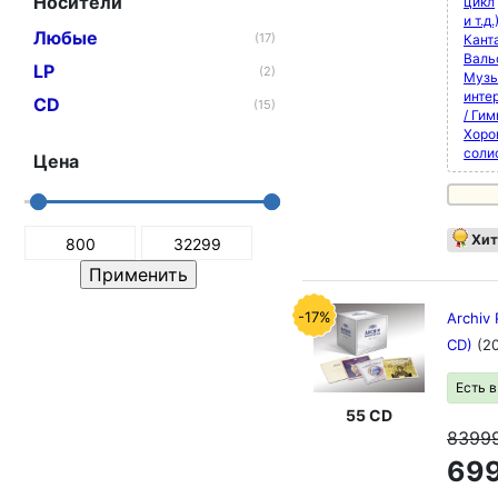
Носители
цикл
и т.д.
Любые
(17)
Кант
Валь
LP
(2)
Музы
инте
CD
(15)
/ Ги
Хоро
соли
Цена
Хит
-17%
Archiv
CD)
(2
Есть 
55 CD
8399
699