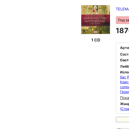
TELEMA
Под з
187
1 CD
Арти
Сост
Сост
Лейб
Испо
бас
P
Крис
сопр
Георг
Пока
Жан
(Стра