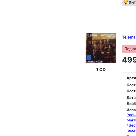
Хит
Telema
Под з
499
1 CD
Арти
Сост
Сост
Дата
Лейб
Испо
Райн
МакК
/ Ве
reco