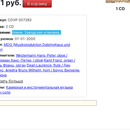
1 руб.
В корзину
1 CD
кул:
CDVP 007283
ав:
2 CD
ояние:
Новое. Заводская упаковка.
 релиза:
01-01-2000
л:
MDG (Musikproduktion Dabringhaus und
m)
лнители:
Westermann Hans-Peter, oboe /
ерман Ханс-Петер, гобой
Raml Franz, organ /
ь Франц, орган
Dean Laurence, flute / Дин
нс, флейта
Bruns Wilhelm, horn / Брунс Вилхелм,
орна
зать больше
ры:
Камерная и инструментальная музыка
н соло