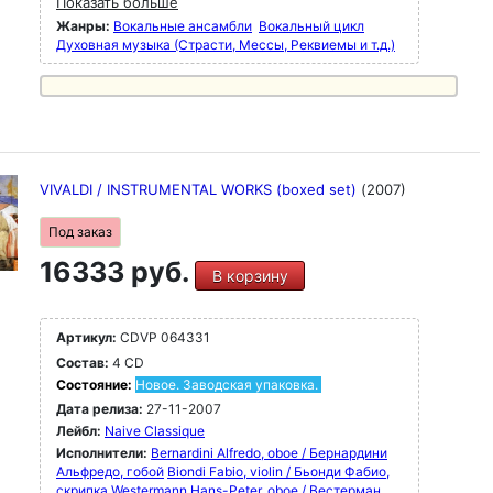
Показать больше
Жанры:
Вокальные ансамбли
Вокальный цикл
Духовная музыка (Страсти, Мессы, Реквиемы и т.д.)
VIVALDI / INSTRUMENTAL WORKS (boxed set)
(2007)
Под заказ
16333 руб.
В корзину
Артикул:
CDVP 064331
Состав:
4 CD
Состояние:
Новое. Заводская упаковка.
Дата релиза:
27-11-2007
Лейбл:
Naive Classique
Исполнители:
Bernardini Alfredo, oboe / Бернардини
Альфредо, гобой
Biondi Fabio, violin / Бьонди Фабио,
скрипка
Westermann Hans-Peter, oboe / Вестерман