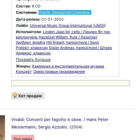
Состав:
8 CD
Состояние:
Новое. Заводская упаковка.
Дата релиза:
01-01-2002
Лейбл:
Universal Music Group International (UMGI)
Исполнители:
Linden Jaap ter, cello / Линден Яп тер,
виолончель
Hazelzet Wilbert, flute / Хазелзет
Уилберт, флейта
Hill Robert, harpsichord / Хилл
Роберт, клавесин
Staier Andreas, harpsichord / Штаер
Андреас, клавесин
Показать больше
Жанры:
Камерная и инструментальная музыка
Концерт
Оркестровые произведения
Хит продаж
Vivaldi: Concerti per fagotto e oboe. / Hans Peter
Westermann; Sergio Azzolini.
(2004)
Под заказ