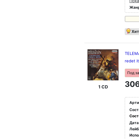
Пока
Жан
Хит
TELEMAN
redet i
Под з
306
1 CD
Арти
Сост
Сост
Дата
Лейб
Испо