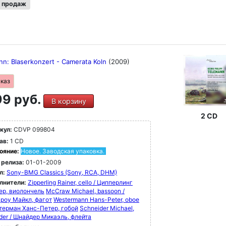
 продаж
nn: Blaserkonzert - Camerata Koln
(2009)
аказ
9 руб.
В корзину
2 CD
кул:
CDVP 099804
ав:
1 CD
ояние:
Новое. Заводская упаковка.
 релиза:
01-01-2009
л:
Sony-BMG Classics (Sony, RCA, DHM)
лнители:
Zipperling Rainer, cello / Ципперлинг
ер, виолончель
McCraw Michael, bassoon /
роу Майкл, фагот
Westermann Hans-Peter, oboe
стерман Ханс-Петер, гобой
Schneider Michael,
rder / Шнайдер Микаэль, флейта