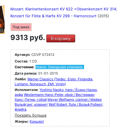
Mozart: Klarinettenkonzert KV 622 +Oboenkonzert KV 314;
Konzert für Flöte & Harfe KV 299 - Harnoncourt
(2015)
Под заказ
9313 руб.
В корзину
Артикул:
CDVP 072412
Состав:
1 CD
Состояние:
Новое. Заводская упаковка.
Дата релиза:
01-01-2015
Лейбл:
Warner Classics (Teldec, Erato, Finlandia,
Lontano, Nonesuch, EMI, Virgin)
Исполнители:
Yoshino Naoko, harp / Ёсино Наоко,
арфа
Westermann Hans-Peter, oboe / Вестерман
Ханс-Петер, гобой
Meyer Wolfgang, clarinet / Мейер
Вольфганг, кларнет
Wolf Robert, flute / Вольф Роберт,
флейта
Показать больше
Жанры:
Концерт