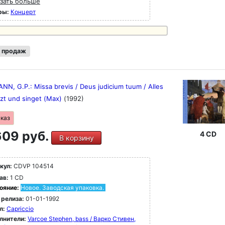
зать больше
ры:
Концерт
 продаж
N, G.P.: Missa brevis / Deus judicium tuum / Alles
tzt und singet (Max)
(1992)
аказ
09 руб.
4 CD
В корзину
кул:
CDVP 104514
ав:
1 CD
ояние:
Новое. Заводская упаковка.
 релиза:
01-01-1992
л:
Capriccio
лнители:
Varcoe Stephen, bass / Варко Стивен,