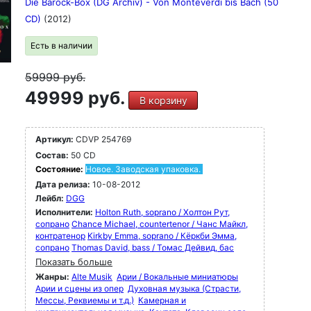
Die Barock-Box (DG Archiv) - Von Monteverdi bis Bach (50
CD)
(2012)
Есть в наличии
59999
руб.
49999 руб.
В корзину
Артикул:
CDVP 254769
Состав:
50 CD
Состояние:
Новое. Заводская упаковка.
Дата релиза:
10-08-2012
Лейбл:
DGG
Исполнители:
Holton Ruth, soprano / Холтон Рут,
сопрано
Chance Michael, countertenor / Чанс Майкл,
контратенор
Kirkby Emma, soprano / Кёркби Эмма,
сопрано
Thomas David, bass / Томас Дейвид, бас
Показать больше
Жанры:
Alte Musik
Арии / Вокальные миниатюры
Арии и сцены из опер
Духовная музыка (Страсти,
Мессы, Реквиемы и т.д.)
Камерная и