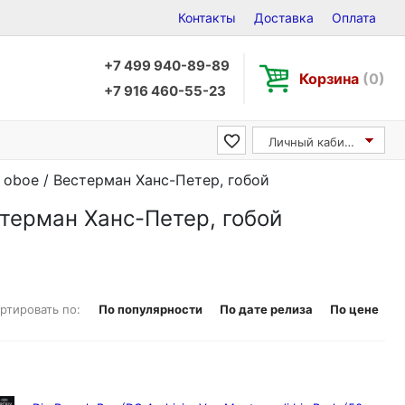
Контакты
Доставка
Оплата
+7 499 940-89-89
Корзина
(0)
+7 916 460-55-23
Личный кабинет
 oboe / Вестерман Ханс-Петер, гобой
стерман Ханс-Петер, гобой
ртировать по:
По популярности
По дате релиза
По цене