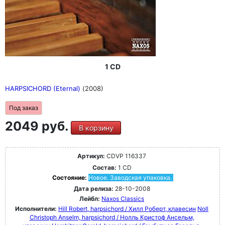
1 CD
HARPSICHORD (Eternal)
(2008)
Под заказ
2049 руб.
В корзину
Артикул:
CDVP 116337
Состав:
1 CD
Состояние:
Новое. Заводская упаковка.
Дата релиза:
28-10-2008
Лейбл:
Naxos Classics
Исполнители:
Hill Robert, harpsichord / Хилл Роберт, клавесин
Noll
Christoph Anselm, harpsichord / Нолль Кристоф Ансельм,