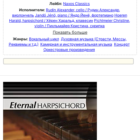
Лейбл:
Naxos Classics
Исполнители:
Rudin Alexander, cello / Рудин Александр,
виолончель
Jandó Jénö, piano / Яндо Йенё, фортепиано
Hoeren
Harald, harpsichord / Хёрен Харальд, клавесин
Pichlmeier Christine,
violin / Пихльмайер Кристина, скрипка
Показать больше
Жанры:
Вокальный цикл
Духовная музыка (Страсти, Мессы,
Реквиемы и т.д.)
Камерная и инструментальная музыка
Концерт
Оркестровые произведения