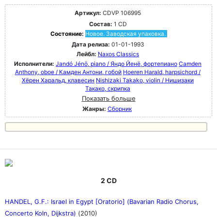
Артикул:
CDVP 106995
Состав:
1 CD
Состояние:
Новое. Заводская упаковка.
Дата релиза:
01-01-1993
Лейбл:
Naxos Classics
Исполнители:
Jandó Jénö, piano / Яндо Йенё, фортепиано
Camden
Anthony, oboe / Камден Антони, гобой
Hoeren Harald, harpsichord /
Хёрен Харальд, клавесин
Nishizaki Takako, violin / Нишизаки
Такако, скрипка
Показать больше
Жанры:
Сборник
2 CD
HANDEL, G.F.: Israel in Egypt [Oratorio] (Bavarian Radio Chorus,
Concerto Koln, Dijkstra)
(2010)