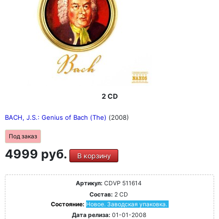
2 CD
BACH, J.S.: Genius of Bach (The)
(2008)
Под заказ
4999 руб.
В корзину
Артикул:
CDVP 511614
Состав:
2 CD
Состояние:
Новое. Заводская упаковка.
Дата релиза:
01-01-2008