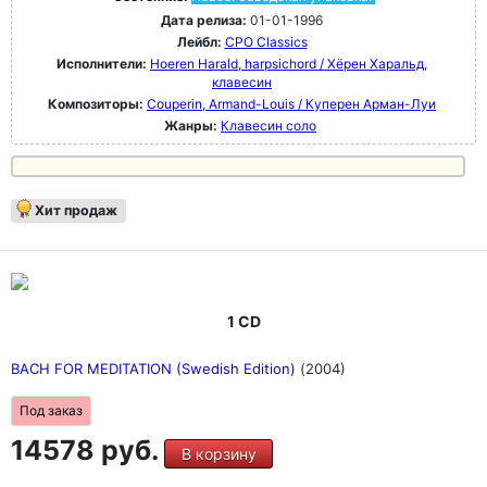
Дата релиза:
01-01-1996
Лейбл:
CPO Classics
Исполнители:
Hoeren Harald, harpsichord / Хёрен Харальд,
клавесин
Композиторы:
Couperin, Armand-Louis / Куперен Арман-Луи
Жанры:
Клавесин соло
Хит продаж
1 CD
BACH FOR MEDITATION (Swedish Edition)
(2004)
Под заказ
14578 руб.
В корзину