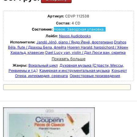
Артикул:
CDVP 112538
Состав:
4 CD
Состояние:
Новое. Заводская упаковка.
Лейбл:
Naxos Audiobooks
Исполнители:
Jandó Jénö, piano / Яндо Йенё, фортепиано
Drahos
Béla, flute / Драхош Бела, флейта
Hoeren Harald, harpsichord / Хёрен
Харальд, клавесин
Dael Lucy van, violin / Дал Люси ван, скрипка
Показать больше
Жанры:
Вокальный цикл
Духовная музыка (Страсти, Мессы,
Реквиемы и т.д.)
Камерная и инструментальная музыка
Концерт
Опера, интермедия, серената
Оркестровые произведения