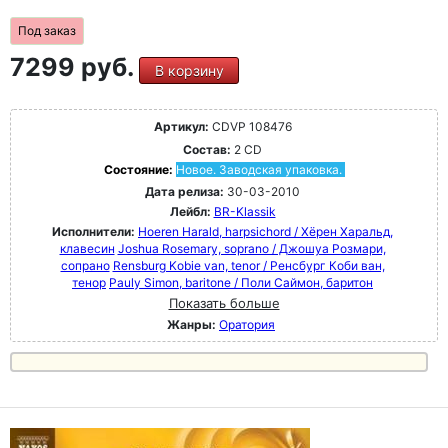
Под заказ
7299 руб.
В корзину
Артикул:
CDVP 108476
Состав:
2 CD
Состояние:
Новое. Заводская упаковка.
Дата релиза:
30-03-2010
Лейбл:
BR-Klassik
Исполнители:
Hoeren Harald, harpsichord / Хёрен Харальд,
клавесин
Joshua Rosemary, soprano / Джошуа Розмари,
сопрано
Rensburg Kobie van, tenor / Ренсбург Коби ван,
тенор
Pauly Simon, baritone / Поли Саймон, баритон
Показать больше
Жанры:
Оратория