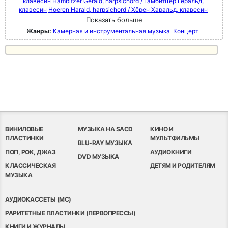
клавесин
Hambitzer Gerald, harpsichord / Гамбитцер Геральд,
клавесин
Hoeren Harald, harpsichord / Хёрен Харальд, клавесин
Показать больше
Жанры:
Камерная и инструментальная музыка
Концерт
ВИНИЛОВЫЕ
МУЗЫКА НА SACD
КИНО И
ПЛАСТИНКИ
МУЛЬТФИЛЬМЫ
BLU-RAY МУЗЫКА
ПОП, РОК, ДЖАЗ
АУДИОКНИГИ
DVD МУЗЫКА
КЛАССИЧЕСКАЯ
ДЕТЯМ И РОДИТЕЛЯМ
МУЗЫКА
АУДИОКАССЕТЫ (MC)
РАРИТЕТНЫЕ ПЛАСТИНКИ (ПЕРВОПРЕССЫ)
КНИГИ И ЖУРНАЛЫ