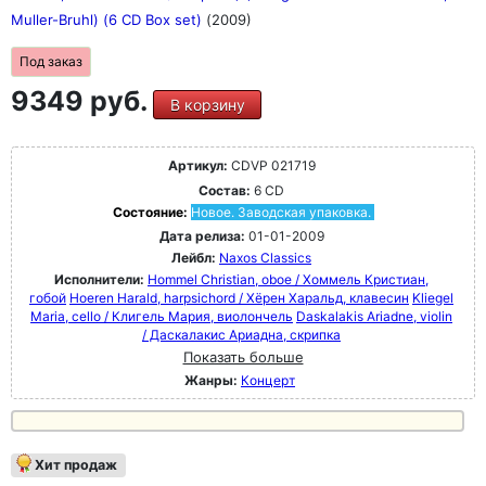
Muller-Bruhl) (6 CD Box set)
(2009)
Под заказ
9349 руб.
В корзину
Артикул:
CDVP 021719
Состав:
6 CD
Состояние:
Новое. Заводская упаковка.
Дата релиза:
01-01-2009
Лейбл:
Naxos Classics
Исполнители:
Hommel Christian, oboe / Хоммель Кристиан,
гобой
Hoeren Harald, harpsichord / Хёрен Харальд, клавесин
Kliegel
Maria, cello / Клигель Мария, виолончель
Daskalakis Ariadne, violin
/ Даскалакис Ариадна, скрипка
Показать больше
Жанры:
Концерт
Хит продаж