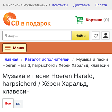
4 миллиона музыкальных записей на Виниле, CD и DVD
Контакты
Доставка
Оплата
Корзина
(0)
Найти
Меню
Главная
Каталог исполнителей
Музыка и песни
Hoeren Harald, harpsichord / Хёрен Харальд, клавесин
Музыка и песни Hoeren Harald,
harpsichord / Хёрен Харальд,
клавесин
Все
CD