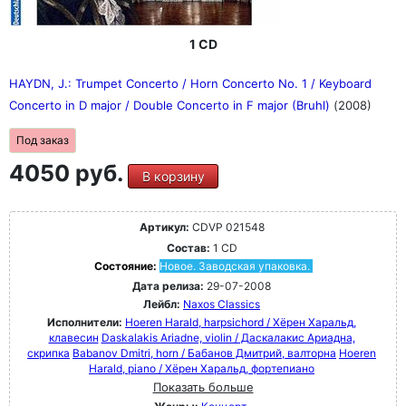
1 CD
HAYDN, J.: Trumpet Concerto / Horn Concerto No. 1 / Keyboard
Concerto in D major / Double Concerto in F major (Bruhl)
(2008)
Под заказ
4050 руб.
В корзину
Артикул:
CDVP 021548
Состав:
1 CD
Состояние:
Новое. Заводская упаковка.
Дата релиза:
29-07-2008
Лейбл:
Naxos Classics
Исполнители:
Hoeren Harald, harpsichord / Хёрен Харальд,
клавесин
Daskalakis Ariadne, violin / Даскалакис Ариадна,
скрипка
Babanov Dmitri, horn / Бабанов Дмитрий, валторна
Hoeren
Harald, piano / Хёрен Харальд, фортепиано
Показать больше