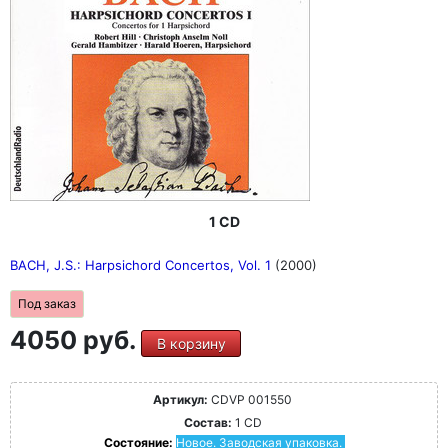
1 CD
BACH, J.S.: Harpsichord Concertos, Vol. 1
(2000)
Под заказ
4050 руб.
В корзину
Артикул:
CDVP 001550
Состав:
1 CD
Состояние:
Новое. Заводская упаковка.