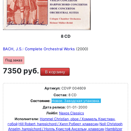
8 CD
BACH, J.S.: Complete Orchestral Works
(2000)
Под заказ
7350 руб.
В корзину
Артикул:
CDVP 004609
Состав:
8 CD
Состояние:
Новое. Заводская упаковка.
Дата релиза:
01-01-2000
Лейбл:
Naxos Classics
Исполнители:
Hommel Christian, oboe / Хоммель Кристиан,
гобой
Hill Robert, harpsichord / Хилл Роберт, клавесин
Noll Christoph
Anselm, harpsichord / Нолль Кристоф Ансельм, клавесин
Hambitzer