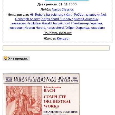
Дата релиза:
01-01-2000
Лейбл:
Naxos Classics
Исполнители:
Hill Robert, harpsichord / Хилл Роберт, клавесин
Noll
Christoph Anselm, harpsichord / Нолль Кристоф Ансельм,
клавесин
Hambitzer Gerald, harpsichord / Гамбитцер Геральд,
клавесин
Hoeren Harald, harpsichord / Хёрен Харальд, клавесин
Показать больше
Жанры:
Концерт
Хит продаж