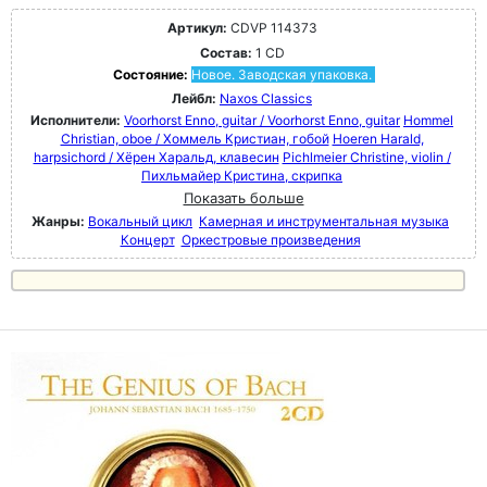
Артикул:
CDVP 114373
Состав:
1 CD
Состояние:
Новое. Заводская упаковка.
Лейбл:
Naxos Classics
Исполнители:
Voorhorst Enno, guitar / Voorhorst Enno, guitar
Hommel
Christian, oboe / Хоммель Кристиан, гобой
Hoeren Harald,
harpsichord / Хёрен Харальд, клавесин
Pichlmeier Christine, violin /
Пихльмайер Кристина, скрипка
Показать больше
Жанры:
Вокальный цикл
Камерная и инструментальная музыка
Концерт
Оркестровые произведения