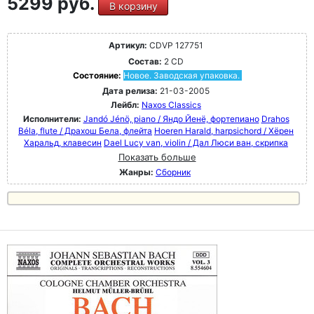
5299 руб.
В корзину
Артикул:
CDVP 127751
Состав:
2 CD
Состояние:
Новое. Заводская упаковка.
Дата релиза:
21-03-2005
Лейбл:
Naxos Classics
Исполнители:
Jandó Jénö, piano / Яндо Йенё, фортепиано
Drahos
Béla, flute / Драхош Бела, флейта
Hoeren Harald, harpsichord / Хёрен
Харальд, клавесин
Dael Lucy van, violin / Дал Люси ван, скрипка
Показать больше
Жанры:
Сборник