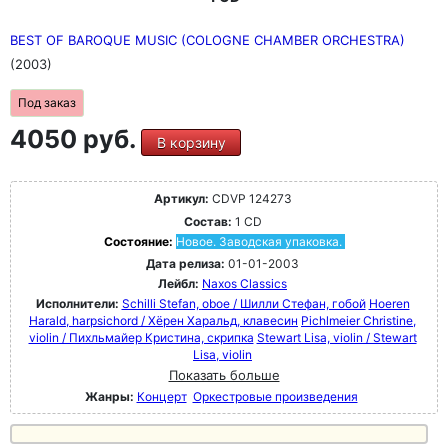
BEST OF BAROQUE MUSIC (COLOGNE CHAMBER ORCHESTRA)
(2003)
Под заказ
4050 руб.
В корзину
Артикул:
CDVP 124273
Состав:
1 CD
Состояние:
Новое. Заводская упаковка.
Дата релиза:
01-01-2003
Лейбл:
Naxos Classics
Исполнители:
Schilli Stefan, oboe / Шилли Стефан, гобой
Hoeren
Harald, harpsichord / Хёрен Харальд, клавесин
Pichlmeier Christine,
violin / Пихльмайер Кристина, скрипка
Stewart Lisa, violin / Stewart
Lisa, violin
Показать больше
Жанры:
Концерт
Оркестровые произведения