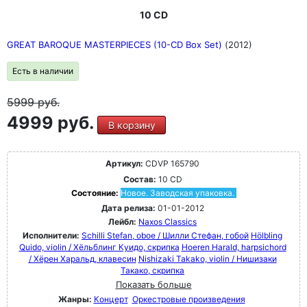
10 CD
GREAT BAROQUE MASTERPIECES (10-CD Box Set)
(2012)
Есть в наличии
5999
руб.
4999 руб.
В корзину
Артикул:
CDVP 165790
Состав:
10 CD
Состояние:
Новое. Заводская упаковка.
Дата релиза:
01-01-2012
Лейбл:
Naxos Classics
Исполнители:
Schilli Stefan, oboe / Шилли Стефан, гобой
Hölbling
Quido, violin / Хёльблинг Куидо, скрипка
Hoeren Harald, harpsichord
/ Хёрен Харальд, клавесин
Nishizaki Takako, violin / Нишизаки
Такако, скрипка
Показать больше
Жанры:
Концерт
Оркестровые произведения