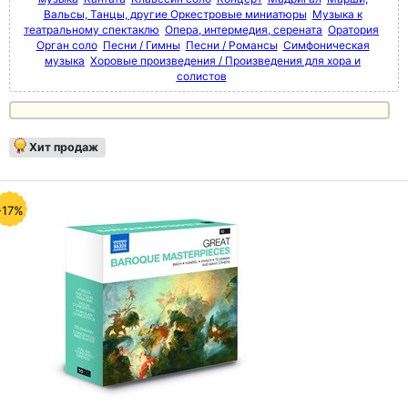
Вальсы, Танцы, другие Оркестровые миниатюры
Музыка к
театральному спектаклю
Опера, интермедия, серената
Оратория
Орган соло
Песни / Гимны
Песни / Романсы
Симфоническая
музыка
Хоровые произведения / Произведения для хора и
солистов
Хит продаж
-17%