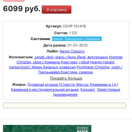
6099 руб.
В корзину
Артикул:
CDVP 101418
Состав:
1 CD
Состояние:
Новое. Заводская упаковка.
Дата релиза:
01-01-2010
Лейбл:
Naxos Classics
Исполнители:
Jandó Jénö, piano / Яндо Йенё, фортепиано
Hommel
Christian, oboe / Хоммель Кристиан, гобой
Hoeren Harald,
harpsichord / Хёрен Харальд, клавесин
Pichlmeier Christine, violin /
Пихльмайер Кристина, скрипка
Показать больше
Жанры:
Духовная музыка (Страсти, Мессы, Реквиемы и т.д.)
Камерная и инструментальная музыка
Концерт
Оркестровые
произведения