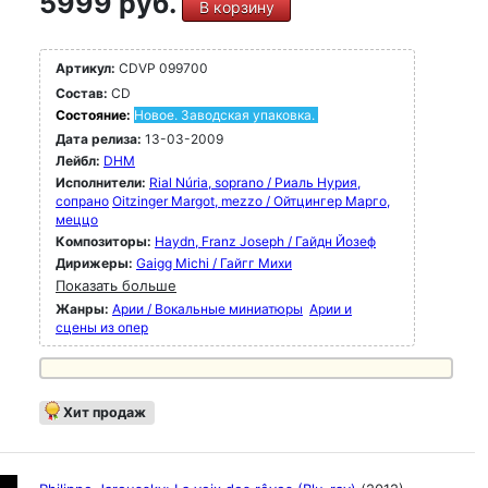
5999 руб.
В корзину
Артикул:
CDVP 099700
Состав:
CD
Состояние:
Новое. Заводская упаковка.
Дата релиза:
13-03-2009
Лейбл:
DHM
Исполнители:
Rial Núria, soprano / Риаль Нурия,
сопрано
Oitzinger Margot, mezzo / Ойтцингер Марго,
меццо
Композиторы:
Haydn, Franz Joseph / Гайдн Йозеф
Дирижеры:
Gaigg Michi / Гайгг Михи
Показать больше
Жанры:
Арии / Вокальные миниатюры
Арии и
сцены из опер
Хит продаж