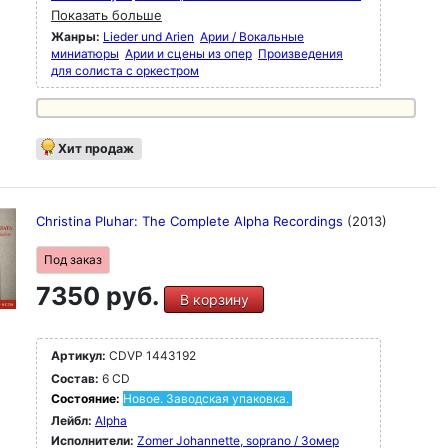
Показать больше
Жанры:
Lieder und Arien
Арии / Вокальные
миниатюры
Арии и сцены из опер
Произведения
для солиста с оркестром
Хит продаж
Christina Pluhar: The Complete Alpha Recordings
(2013)
Под заказ
7350 руб.
В корзину
Артикул:
CDVP 1443192
Состав:
6 CD
Состояние:
Новое. Заводская упаковка.
Лейбл:
Alpha
Исполнители:
Zomer Johannette, soprano / Зомер