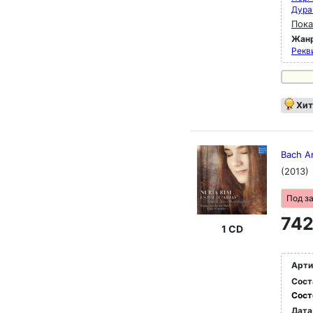
Дура
Пока
Жан
Рекви
Хит
Bach Ar
(2013)
Под з
742
1 CD
Арти
Сост
Сост
Дата