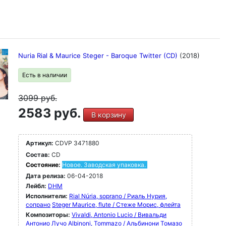
Nuria Rial & Maurice Steger - Baroque Twitter (CD)
(2018)
Есть в наличии
3099
руб.
2583 руб.
В корзину
Артикул:
CDVP 3471880
Состав:
CD
Состояние:
Новое. Заводская упаковка.
Дата релиза:
06-04-2018
Лейбл:
DHM
Исполнители:
Rial Núria, soprano / Риаль Нурия,
сопрано
Steger Maurice, flute / Стеже Морис, флейта
Композиторы:
Vivaldi, Antonio Lucio / Вивальди
Антонио Лучо
Albinoni, Tommazo / Альбинони Томазо