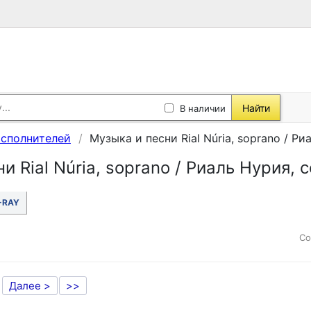
Найти
В наличии
исполнителей
Музыка и песни Rial Núria, soprano / Р
и Rial Núria, soprano / Риаль Нурия, 
-RAY
Со
Далее >
>>