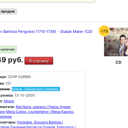
 продаж
-17%
i Battista Pergolesi (1710-1736) - Stabat Mater (CD)
в наличии
9 руб.
В корзину
CD
кул:
CDVP 029583
ав:
CD
ояние:
Новое. Заводская упаковка.
 релиза:
13-10-2005
л:
Mirare
лнители:
Rial Núria, soprano / Риаль Нурия,
ано
Mena Carlos, countertenor / Мена Карлос,
ратенор
озиторы:
Pergolesi, Giovanni Battista /
олези Джовани Баттиста
Durante, Francesco /