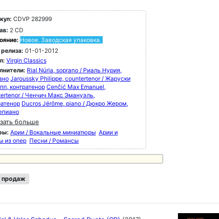
кул:
CDVP 282999
ав:
2 CD
ояние:
Новое. Заводская упаковка.
 релиза:
01-01-2012
л:
Virgin Classics
лнители:
Rial Núria, soprano / Риаль Нурия,
ано
Jaroussky Philippe, countertenor / Жаруски
пп, контратенор
Cenčić Max Emanuel,
tertenor / Ченчич Макс Эмануэль,
ратенор
Ducros Jérôme, piano / Дюкро Жером,
епиано
зать больше
ры:
Арии / Вокальные миниатюры
Арии и
ы из опер
Песни / Романсы
 продаж