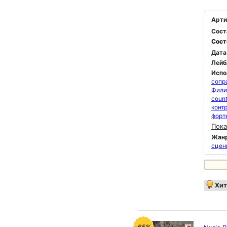
Арти
Сост
Сост
Дата
Лейб
Испо
сопр
Фили
coun
конт
форт
Пока
Жан
сцен
Хит