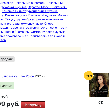
ы из опер
Вокальные ансамбли
Вокальный
Духовная музыка (Страсти, Мессы, Реквиемы
)
Камерная и инструментальная музыка
ата
Клавесин соло
Концерт
Мадригал
Марши,
сы, Танцы, другие Оркестровые миниатюры
ка к театральному спектаклю
Опера,
рмедия, серената
Оратория
Орган соло
Песни
мны
Песни / Романсы
Симфоническая музыка
вые произведения / Произведения для хора и
стов
 продаж
-26%
e Jaroussky: The Voice
(2012)
в наличии
9
руб.
9 руб.
CD
В корзину