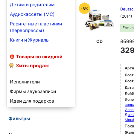
Детям и родителям
-8%
Deutsc
Аудиокассеты (MC)
(2014)
Раритетные пластинки
Есть 
(первопрессы)
Книги и Журналы
3599
CD
329
Товары со скидкой
Хиты продаж
Арти
Сост
Сост
Исполнители
Дата
Фирмы звукозаписи
Лейб
Испо
Идеи для подарков
сопр
Йозе
Джей
Фильтры
Манф
Пока
Жан