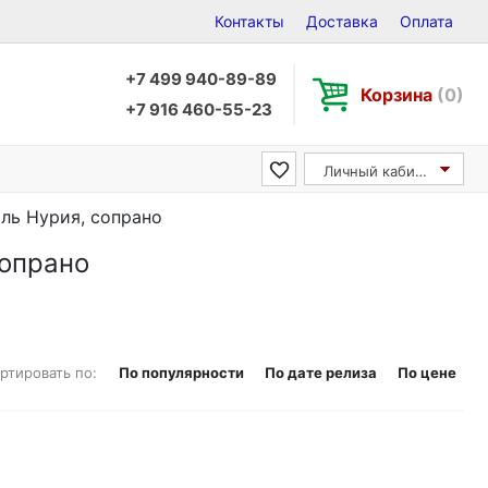
Контакты
Доставка
Оплата
+7 499 940-89-89
Корзина
(0)
+7 916 460-55-23
Личный кабинет
иаль Нурия, сопрано
сопрано
ртировать по:
По популярности
По дате релиза
По цене