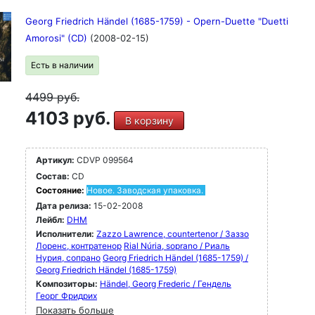
Georg Friedrich Händel (1685-1759) - Opern-Duette "Duetti
Amorosi" (CD)
(2008-02-15)
Есть в наличии
4499
руб.
4103 руб.
В корзину
Артикул:
CDVP 099564
Состав:
CD
Состояние:
Новое. Заводская упаковка.
Дата релиза:
15-02-2008
Лейбл:
DHM
Исполнители:
Zazzo Lawrence, countertenor / Заззо
Лоренс, контратенор
Rial Núria, soprano / Риаль
Нурия, сопрано
Georg Friedrich Händel (1685-1759) /
Georg Friedrich Händel (1685-1759)
Композиторы:
Händel, Georg Frederic / Гендель
Георг Фридрих
Показать больше