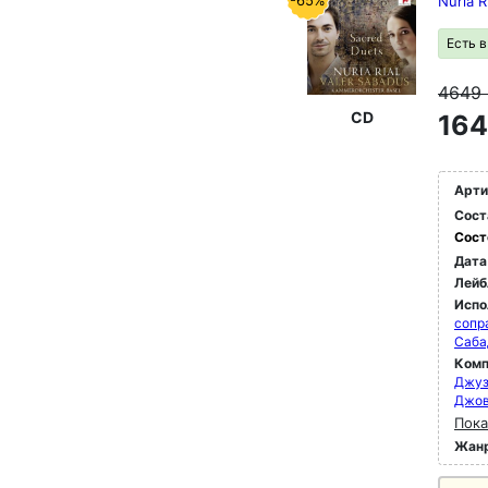
-65%
Nuria R
Есть 
4649
CD
164
Арти
Сост
Сост
Дата
Лейб
Испо
сопр
Саба
Комп
Джуз
Джов
Пока
Жан