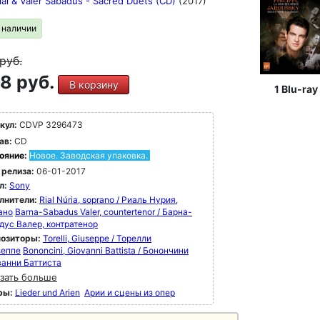
ial & Valer Sabadus - Sacred Duets (CD)
(2017)
в наличии
руб.
8 руб.
В корзину
1 Blu-ray
кул:
CDVP 3296473
ав:
CD
ояние:
Новое. Заводская упаковка.
 релиза:
06-01-2017
л:
Sony
лнители:
Rial Núria, soprano / Риаль Нурия,
ано
Barna-Sabadus Valer, countertenor / Барна-
дус Валер, контратенор
озиторы:
Torelli, Giuseppe / Торелли
еппе
Bononcini, Giovanni Battista / Бонончини
анни Баттиста
зать больше
ры:
Lieder und Arien
Арии и сцены из опер