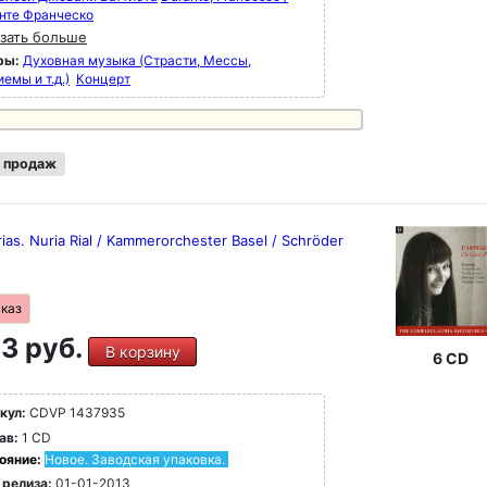
нте Франческо
зать больше
ры:
Духовная музыка (Страсти, Мессы,
емы и т.д.)
Концерт
 продаж
ias. Nuria Rial / Kammerorchester Basel / Schröder
аказ
3 руб.
В корзину
6 CD
кул:
CDVP 1437935
ав:
1 CD
ояние:
Новое. Заводская упаковка.
 релиза:
01-01-2013