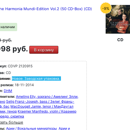
-9%
he Harmonia Mundi-Edition Vol.2 (50 CD-Box) (CD)
в наличии
CD
9
руб.
98 руб.
В корзину
кул:
CDVP 2120915
ав:
CD
ояние:
Новое. Заводская упаковка.
 релиза:
18-11-2014
л:
DHM
лнители:
Ameling Elly, soprano / Амелинг Элли,
ано
Selig Franz-Joseph, bass / Зелиг Франц-
ф, бас
MacDougall Jamie, tenor / МакДаугал
ми, тенор
Kraemer Manfredo, violin / Краэмер
редо, скрипка
зать больше
ры:
Арии / Вокальные миниатюры
Арии и