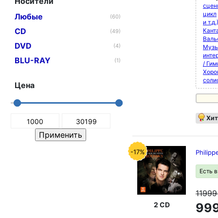
Носители
сцен
цикл
Любые
(60)
и т.д.
CD
Кант
(49)
Валь
DVD
(4)
Музы
инте
BLU-RAY
(1)
/ Ги
Хоро
соли
Цена
Хит
-17%
Philipp
Есть 
1199
2 CD
999