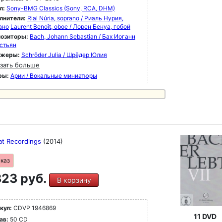
л:
Sony-BMG Classics (Sony, RCA, DHM)
лнители:
Rial Núria, soprano / Риаль Нурия,
ано
Laurent Benoît, oboe / Лорен Бенуа, гобой
озиторы:
Bach, Johann Sebastian / Бах Иоганн
стьян
ижеры:
Schröder Julia / Шрёдер Юлия
зать больше
ры:
Арии / Вокальные миниатюры
at Recordings
(2014)
аказ
23 руб.
В корзину
кул:
CDVP 1946869
11 DVD
ав:
50 CD