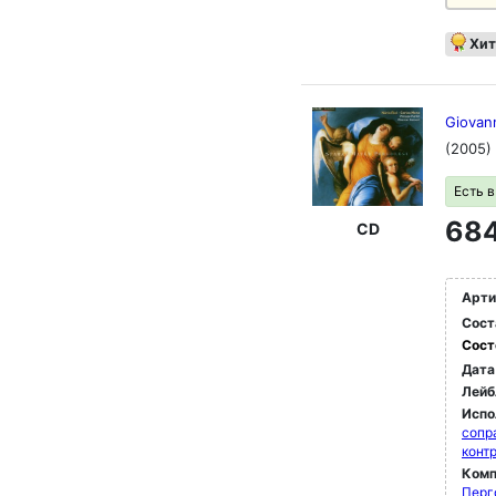
Хит
Giovann
(2005)
Есть 
684
CD
Арти
Сост
Сост
Дата
Лейб
Испо
сопр
конт
Комп
Перг