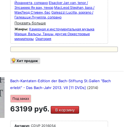
Йоханнета, сопрано
Elsacker Jan van, tenor /
Элсаккер Ян ван, тенор
MacLeod Stephan, bass /
МакЛеод Стивен, бас
Galeazzi Lucilla, soprano /
Галеацци Лучилла, сопрано
Показать больше
Жанры:
Камерная и инструментальная музыка
Марши, Вальсы, Танцы, другие Оркестровые
миниатюры
Оратория
Хит продаж
Bach-Kantaten-Edition der Bach-Stiftung St.Gallen "Bach
erlebt" - Das Bach-Jahr 2013. VII [11 DVDs]
(2014)
Под заказ
63199 руб.
В корзину
Артикул:
CDVP 2016054