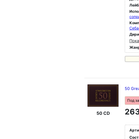
Лейб
Испо
сопр
Комп
Себа
Дир
Пока
Жан
50 Gre
Под з
263
50 CD
Арти
Сост