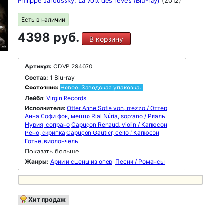
Philippe Jaroussky: La voix des rêves (Blu-ray)
(2012)
Есть в наличии
4398 руб.
В корзину
Артикул:
CDVP 294670
Состав:
1 Blu-ray
Состояние:
Новое. Заводская упаковка.
Лейбл:
Virgin Records
Исполнители:
Otter Anne Sofie von, mezzo / Оттер
Анна Софи фон, меццо
Rial Núria, soprano / Риаль
Нурия, сопрано
Capuçon Renaud, violin / Капюсон
Рено, скрипка
Capuçon Gautier, cello / Капюсон
Готье, виолончель
Показать больше
Жанры:
Арии и сцены из опер
Песни / Романсы
Хит продаж