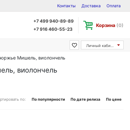
Контакты
Доставка
Оплата
+7 499 940-89-89
Корзина
(0)
+7 916 460-55-23
Личный кабинет
/ Мюржье Мишель, виолончель
шель, виолончель
ртировать по:
По популярности
По дате релиза
По цене