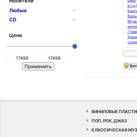
Носители
цикл
и т.д.
Любые
(1)
Кант
Валь
CD
(1)
Музы
инте
/ Ги
Цена
Хоро
соли
Хит
ВИНИЛОВЫЕ ПЛАСТИ
ПОП, РОК, ДЖАЗ
КЛАССИЧЕСКАЯ МУ