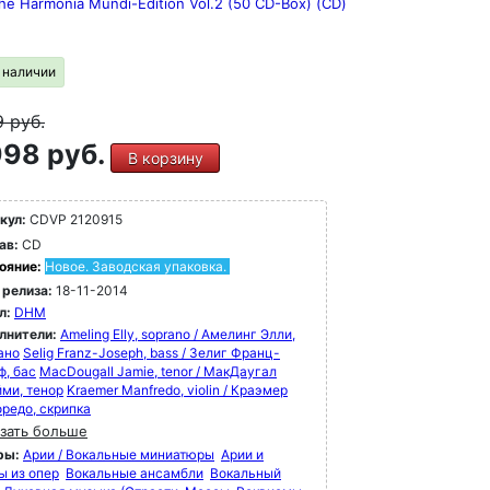
he Harmonia Mundi-Edition Vol.2 (50 CD-Box) (CD)
в наличии
9
руб.
98 руб.
В корзину
кул:
CDVP 2120915
ав:
CD
ояние:
Новое. Заводская упаковка.
 релиза:
18-11-2014
л:
DHM
лнители:
Ameling Elly, soprano / Амелинг Элли,
ано
Selig Franz-Joseph, bass / Зелиг Франц-
ф, бас
MacDougall Jamie, tenor / МакДаугал
ми, тенор
Kraemer Manfredo, violin / Краэмер
редо, скрипка
зать больше
ры:
Арии / Вокальные миниатюры
Арии и
ы из опер
Вокальные ансамбли
Вокальный