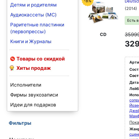
-8%
Deutsc
Детям и родителям
(2014)
Аудиокассеты (MC)
Есть 
Раритетные пластинки
(первопрессы)
3599
CD
Книги и Журналы
329
Товары со скидкой
Арти
Хиты продаж
Сост
Сост
Дата
Исполнители
Лейб
Фирмы звукозаписи
Испо
сопр
Идеи для подарков
Йозе
Джей
Манф
Пока
Фильтры
Жан
сцен