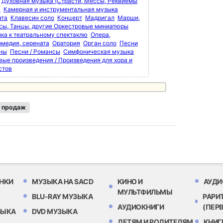
Духовная музыка (Страсти, Мессы, Реквиемы
)
Камерная и инструментальная музыка
ата
Клавесин соло
Концерт
Мадригал
Марши,
сы, Танцы, другие Оркестровые миниатюры
ка к театральному спектаклю
Опера,
рмедия, серената
Оратория
Орган соло
Песни
мны
Песни / Романсы
Симфоническая музыка
вые произведения / Произведения для хора и
стов
 продаж
НКИ
МУЗЫКА НА SACD
КИНО И
АУДИ
МУЛЬТФИЛЬМЫ
BLU-RAY МУЗЫКА
РАРИ
АУДИОКНИГИ
(ПЕР
ЗЫКА
DVD МУЗЫКА
ДЕТЯМ И РОДИТЕЛЯМ
КНИГ