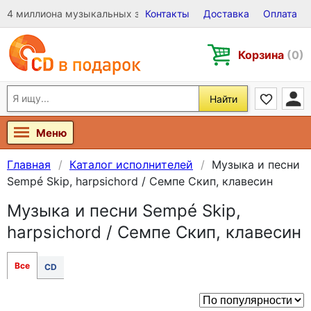
4 миллиона музыкальных записей на Виниле, CD и DVD
Контакты
Доставка
Оплата
Корзина
(0)
Найти
Меню
Главная
Каталог исполнителей
Музыка и песни
Sempé Skip, harpsichord / Семпе Скип, клавесин
Музыка и песни Sempé Skip,
harpsichord / Семпе Скип, клавесин
Все
CD