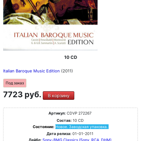
10 CD
Italian Baroque Music Edition
(2011)
Под заказ
7723 руб.
В корзину
Артикул:
CDVP 272267
Состав:
10 CD
Состояние:
Новое. Заводская упаковка.
Дата релиза:
01-01-2011
Лейбл:
Sony-BMG Classics (Sony, RCA, DHM)