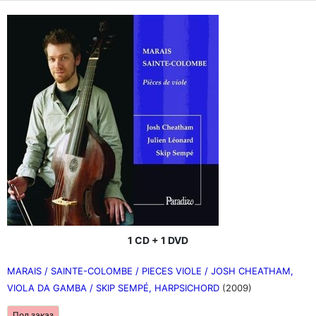
1 CD + 1 DVD
MARAIS / SAINTE-COLOMBE / PIECES VIOLE / JOSH CHEATHAM,
VIOLA DA GAMBA / SKIP SEMPÉ, HARPSICHORD
(2009)
Под заказ