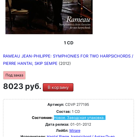
1 CD
RAMEAU JEAN-PHILIPPE: SYMPHONIES FOR TWO HARPSICHORDS /
PIERRE HANTAI, SKIP SEMPE
(2012)
Под заказ
8023 руб.
В корзину
Артикул:
CDVP 277195
Состав:
1 CD
Состояние:
Новое. Заводская упаковка.
Дата релиза:
01-01-2012
Лейбл:
Mirare
Исполнители:
Hantaï Pierre, harpsichord / Антаи Пьер,