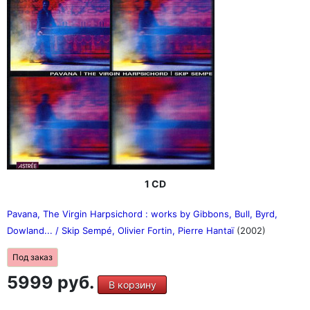
1 CD
Pavana, The Virgin Harpsichord : works by Gibbons, Bull, Byrd,
Dowland... / Skip Sempé, Olivier Fortin, Pierre Hantaï
(2002)
Под заказ
5999 руб.
В корзину