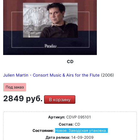
CD
Julien Martin - Consort Music & Airs for the Flute
(2006)
Под заказ
2849 руб.
В корзину
Артикул:
CDVP 095101
Состав:
CD
Состояние:
Новое. Заводская упаковка.
Дата релиза:
14-09-2009