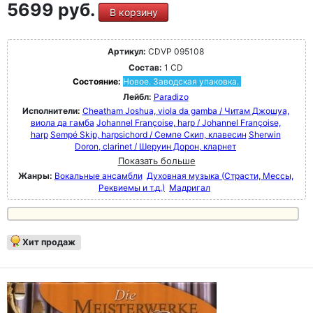
5699 руб.
В корзину
Артикул:
CDVP 095108
Состав:
1 CD
Состояние:
Новое. Заводская упаковка.
Лейбл:
Paradizo
Исполнители:
Cheatham Joshua, viola da gamba / Читам Джошуа,
виола да гамба
Johannel Françoise, harp / Johannel Françoise,
harp
Sempé Skip, harpsichord / Семпе Скип, клавесин
Sherwin
Doron, clarinet / Шеруин Дорон, кларнет
Показать больше
Жанры:
Вокальные ансамбли
Духовная музыка (Страсти, Мессы,
Реквиемы и т.д.)
Мадригал
Хит продаж