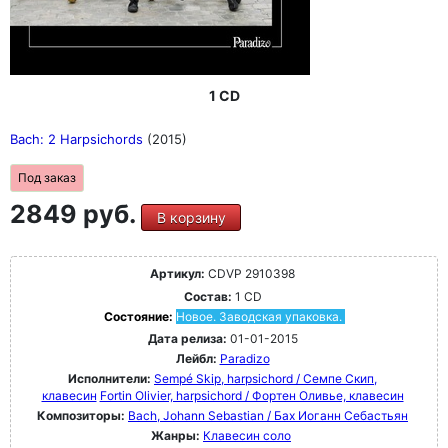
1 CD
Bach: 2 Harpsichords
(2015)
Под заказ
2849 руб.
В корзину
Артикул:
CDVP 2910398
Состав:
1 CD
Состояние:
Новое. Заводская упаковка.
Дата релиза:
01-01-2015
Лейбл:
Paradizo
Исполнители:
Sempé Skip, harpsichord / Семпе Скип,
клавесин
Fortin Olivier, harpsichord / Фортен Оливье, клавесин
Композиторы:
Bach, Johann Sebastian / Бах Иоганн Себастьян
Жанры:
Клавесин соло