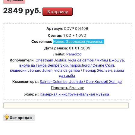
2849 руб.
В корзину
Артикул:
CDVP 095106
Состав:
1 CD + 1 DVD
Состояние:
Новое. Заводская упаковка.
Дата релиза:
01-01-2009
Лейбл:
Paradizo
Исполнители:
Cheatham Joshua, viola da gamba / Читам Джошуа,
виола да гамба
Sempé Skip, harpsichord / Семпе Скип,
клавесин
Léonard Julien, viola da gamba / Леонар Жюльен, виола
да гамба
Композиторы:
Sainte-Colombe, Jean de / Сен-Коломб Жан де
Показать больше
Жанры:
Камерная и инструментальная музыка
Хит продаж