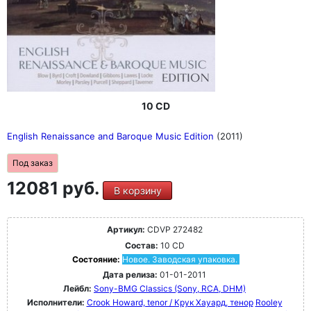
10 CD
English Renaissance and Baroque Music Edition
(2011)
Под заказ
12081 руб.
В корзину
Артикул:
CDVP 272482
Состав:
10 CD
Состояние:
Новое. Заводская упаковка.
Дата релиза:
01-01-2011
Лейбл:
Sony-BMG Classics (Sony, RCA, DHM)
Исполнители:
Crook Howard, tenor / Крук Хауард, тенор
Rooley