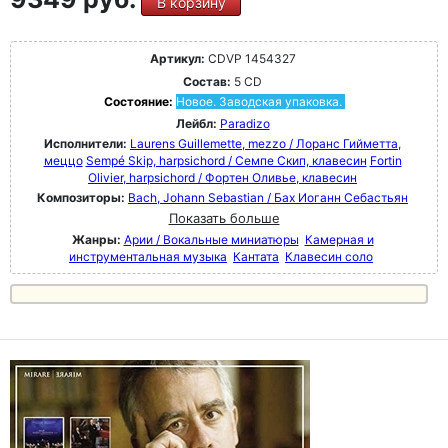
В корзину
Артикул:
CDVP 1454327
Состав:
5 CD
Состояние:
Новое. Заводская упаковка.
Лейбл:
Paradizo
Исполнители:
Laurens Guillemette, mezzo / Лоранс Гийметта,
меццо
Sempé Skip, harpsichord / Семпе Скип, клавесин
Fortin
Olivier, harpsichord / Фортен Оливье, клавесин
Композиторы:
Bach, Johann Sebastian / Бах Иоганн Себастьян
Показать больше
Жанры:
Арии / Вокальные миниатюры
Камерная и
инструментальная музыка
Кантата
Клавесин соло