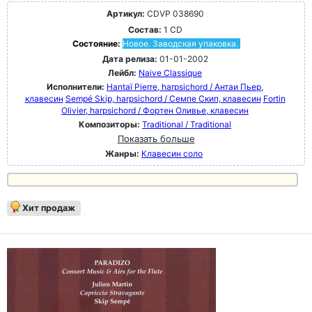
Артикул:
CDVP 038690
Состав:
1 CD
Состояние:
Новое. Заводская упаковка.
Дата релиза:
01-01-2002
Лейбл:
Naive Classique
Исполнители:
Hantaï Pierre, harpsichord / Антаи Пьер,
клавесин
Sempé Skip, harpsichord / Семпе Скип, клавесин
Fortin
Olivier, harpsichord / Фортен Оливье, клавесин
Композиторы:
Traditional / Traditional
Показать больше
Жанры:
Клавесин соло
Хит продаж