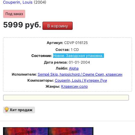
Couperin, Louis
(2004)
Под заказ
5999 руб.
В корзину
Артикул:
CDVP 016125
Состав:
1 CD
Состояние:
Новое. Заводская упаковка.
Дата релиза:
01-01-2004
Лейбл:
Alpha
Исполнители:
Sempé Skip, harpsichord / Семпе Скип, клавесин
Композиторы:
Couperin, Louis / Куперен Луи
Жанры:
Клавесин соло
Хит продаж