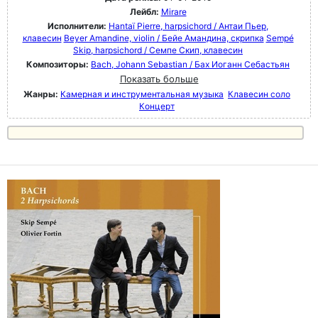
Лейбл:
Mirare
Исполнители:
Hantaï Pierre, harpsichord / Антаи Пьер,
клавесин
Beyer Amandine, violin / Бейе Амандина, скрипка
Sempé
Skip, harpsichord / Семпе Скип, клавесин
Композиторы:
Bach, Johann Sebastian / Бах Иоганн Себастьян
Показать больше
Жанры:
Камерная и инструментальная музыка
Клавесин соло
Концерт