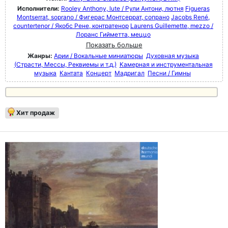
Исполнители:
Rooley Anthony, lute / Рули Антони, лютня
Figueras
Montserrat, soprano / Фигерас Монтсеррат, сопрано
Jacobs René,
countertenor / Якобс Рене, контратенор
Laurens Guillemette, mezzo /
Лоранс Гийметта, меццо
Показать больше
Жанры:
Арии / Вокальные миниатюры
Духовная музыка
(Страсти, Мессы, Реквиемы и т.д.)
Камерная и инструментальная
музыка
Кантата
Концерт
Мадригал
Песни / Гимны
Хит продаж