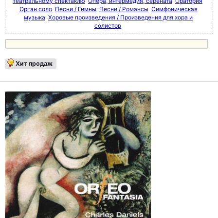
театральному спектаклю
Опера, интермедия, серената
Оратория
Орган соло
Песни / Гимны
Песни / Романсы
Симфоническая
музыка
Хоровые произведения / Произведения для хора и
солистов
Хит продаж