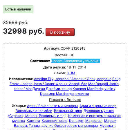
Есть в наличии
35999
руб.
32998 руб.
В корзину
Артикул:
CDVP 2120915
Состав:
CD
Состояние:
Новое. Заводская упаковка.
Дата релиза:
18-11-2014
Лейбл:
DHM
Исполнители:
Ameling Elly, soprano / Амелинг Элли, сопрано
Selig
Franz-Joseph, bass / Зелиг Франц-Йозеф, бас
MacDougall Jamie,
tenor / МакДаугал Джейми, тенор
Kraemer Manfredo, violin /
Краэмер Манфредо, скрипка
Показать больше
Жанры:
Арии / Вокальные миниатюры
Арии и сцены из опер
Вокальные ансамбли
Вокальный цикл
Духовная музыка
(Страсти, Мессы, Реквиемы и т.д.)
Камерная и инструментальная
музыка
Кантата
Клавесин соло
Концерт
Мадригал
Марши,
Вальсы, Танцы, другие Оркестровые миниатюры
Музыка к