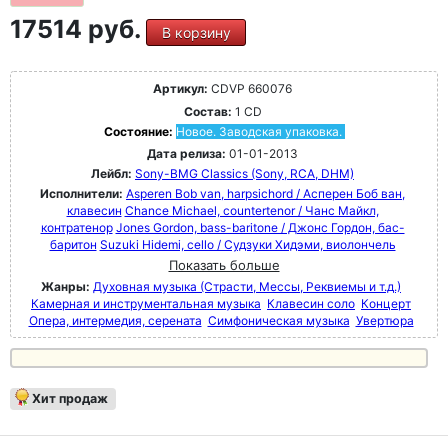
17514 руб.
В корзину
Артикул:
CDVP 660076
Состав:
1 CD
Состояние:
Новое. Заводская упаковка.
Дата релиза:
01-01-2013
Лейбл:
Sony-BMG Classics (Sony, RCA, DHM)
Исполнители:
Asperen Bob van, harpsichord / Асперен Боб ван,
клавесин
Chance Michael, countertenor / Чанс Майкл,
контратенор
Jones Gordon, bass-baritone / Джонс Гордон, бас-
баритон
Suzuki Hidemi, cello / Судзуки Хидэми, виолончель
Показать больше
Жанры:
Духовная музыка (Страсти, Мессы, Реквиемы и т.д.)
Камерная и инструментальная музыка
Клавесин соло
Концерт
Опера, интермедия, серената
Симфоническая музыка
Увертюра
Хит продаж