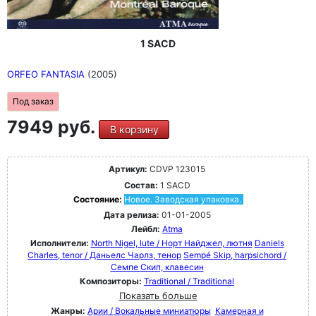
1 SACD
ORFEO FANTASIA
(2005)
Под заказ
7949 руб.
В корзину
Артикул:
CDVP 123015
Состав:
1 SACD
Состояние:
Новое. Заводская упаковка.
Дата релиза:
01-01-2005
Лейбл:
Atma
Исполнители:
North Nigel, lute / Норт Найджел, лютня
Daniels
Charles, tenor / Даньелс Чарлз, тенор
Sempé Skip, harpsichord /
Семпе Скип, клавесин
Композиторы:
Traditional / Traditional
Показать больше
Жанры:
Арии / Вокальные миниатюры
Камерная и