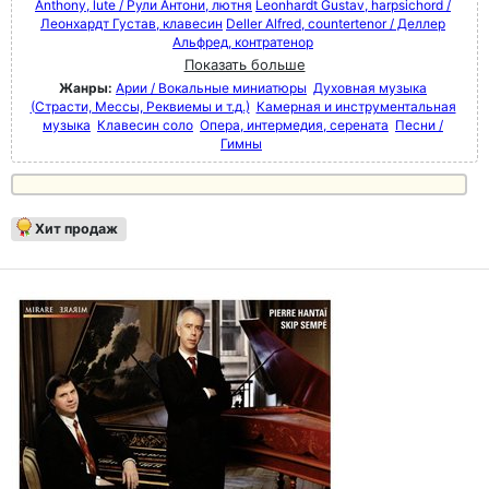
Anthony, lute / Рули Антони, лютня
Leonhardt Gustav, harpsichord /
Леонхардт Густав, клавесин
Deller Alfred, countertenor / Деллер
Альфред, контратенор
Показать больше
Жанры:
Арии / Вокальные миниатюры
Духовная музыка
(Страсти, Мессы, Реквиемы и т.д.)
Камерная и инструментальная
музыка
Клавесин соло
Опера, интермедия, серената
Песни /
Гимны
Хит продаж