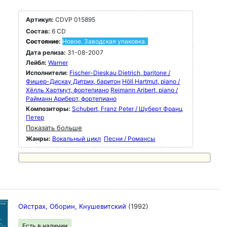
Артикул:
CDVP 015895
Состав:
6 CD
Состояние:
Новое. Заводская упаковка.
Дата релиза:
31-08-2007
Лейбл:
Warner
Исполнители:
Fischer-Dieskau Dietrich, baritone /
Фишер-Дискау Дитрих, баритон
Höll Hartmut, piano /
Хёлль Хартмут, фортепиано
Reimann Aribert, piano /
Райманн Ариберт, фортепиано
Композиторы:
Schubert, Franz Peter / Шуберт Франц
Петер
Показать больше
Жанры:
Вокальный цикл
Песни / Романсы
Ойстрах, Оборин, Кнушевитский
(1992)
Есть в наличии