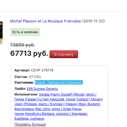
Michel Plasson et La Musique Francaise
(2010-11-22)
Есть в наличии
73899
руб.
67713 руб.
В корзину
Артикул:
CDVP 278778
Состав:
37 CDs
Состояние:
Новое. Заводская упаковка.
Лейбл:
EMI Europe Generic
Исполнители:
Gedda (Harry Gustaf) Nikolai, tenor /
Гедда (Гарри Густав) Николай, тенор
Collard (-Neven)
Jean-Philippe, piano / Коллар (-Невен) Жан-Филипп,
фортепиано
Aler John, tenor / Алер Джон,
тенор
Hendricks Barbara, soprano / Хендрикс
Барбара, сопрано
Показать больше