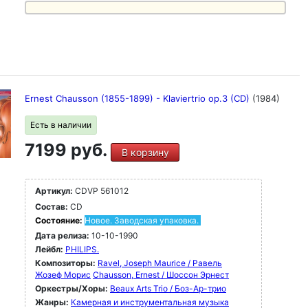
Ernest Chausson (1855-1899) - Klaviertrio op.3 (CD)
(1984)
Есть в наличии
7199 руб.
В корзину
Артикул:
CDVP 561012
Состав:
CD
Состояние:
Новое. Заводская упаковка.
Дата релиза:
10-10-1990
Лейбл:
PHILIPS.
Композиторы:
Ravel, Joseph Maurice / Равель
Жозеф Морис
Chausson, Ernest / Шоссон Эрнест
Оркестры/Хоры:
Beaux Arts Trio / Боз-Ар-трио
Жанры:
Камерная и инструментальная музыка