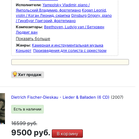
Исполнители:
Yampolsky Vladimir, piano /
Ямпольский Владимир, фортепиано
Kogan Leonid,
violin / Коган Леонид, скрипка
Ginsburg Grigory, piano
/ Гинзбург Григорий, фортепиано
Композиторы:
Beethoven, Ludvig van / Бетховен
Людвиг ван
Показать больше
Жанры:
Камерная и инструментальная музыка
Концерт
Произведения для солиста с оркестром
Хит продаж
Dietrich Fischer-Dieskau - Lieder & Balladen (6 CD)
(2007)
Есть в наличии
16599
руб.
9500 руб.
В корзину