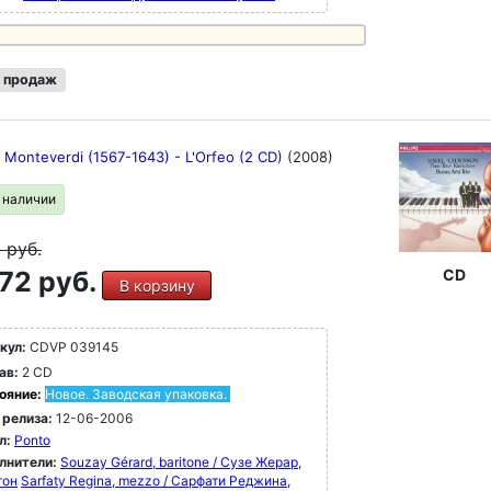
 продаж
 Monteverdi (1567-1643) - L'Orfeo (2 CD)
(2008)
в наличии
9
руб.
72 руб.
CD
В корзину
кул:
CDVP 039145
ав:
2 CD
ояние:
Новое. Заводская упаковка.
 релиза:
12-06-2006
л:
Ponto
лнители:
Souzay Gérard, baritone / Сузе Жерар,
тон
Sarfaty Regina, mezzo / Сарфати Реджина,