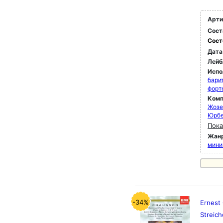
Арти
Сост
Сост
Дата
Лейб
Испо
бари
форт
Комп
Жозе
Юрб
Пока
Жан
мини
-34%
Ernest 
Streich