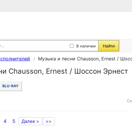
Найти
В наличии
исполнителей
Музыка и песни Chausson, Ernest / Шос
ни Chausson, Ernest / Шоссон Эрнест
BLU-RAY
Со
4
5
Далее >
>>