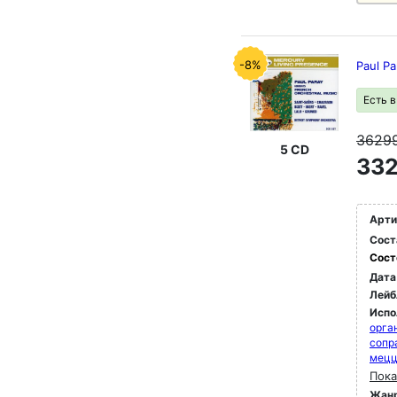
-8%
Paul P
Есть 
3629
5 CD
332
Арти
Сост
Сост
Дата
Лейб
Испо
орга
сопр
мец
Пока
Жан