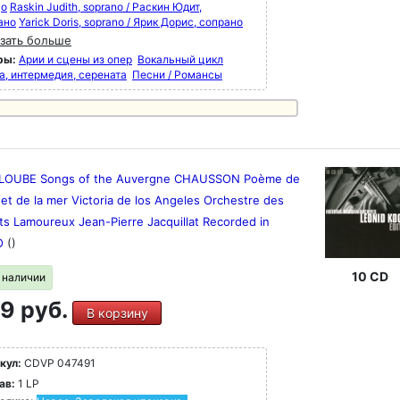
цо
Raskin Judith, soprano / Раскин Юдит,
ано
Yarick Doris, soprano / Ярик Дорис, сопрано
зать больше
ры:
Арии и сцены из опер
Вокальный цикл
а, интермедия, серената
Песни / Романсы
OUBE Songs of the Auvergne CHAUSSON Poème de
 et de la mer Victoria de los Angeles Orchestre des
s Lamoureux Jean-Pierre Jacquillat Recorded in
O
()
10 CD
в наличии
9 руб.
В корзину
кул:
CDVP 047491
ав:
1 LP