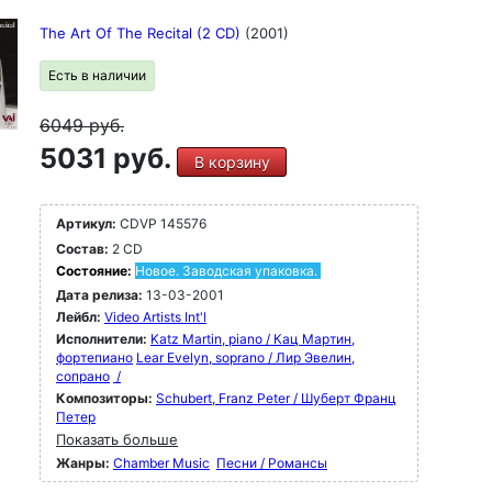
The Art Of The Recital (2 CD)
(2001)
Есть в наличии
6049
руб.
5031 руб.
В корзину
Артикул:
CDVP 145576
Состав:
2 CD
Состояние:
Новое. Заводская упаковка.
Дата релиза:
13-03-2001
Лейбл:
Video Artists Int'l
Исполнители:
Katz Martin, piano / Кац Мартин,
фортепиано
Lear Evelyn, soprano / Лир Эвелин,
сопрано
/
Композиторы:
Schubert, Franz Peter / Шуберт Франц
Петер
Показать больше
Жанры:
Chamber Music
Песни / Романсы