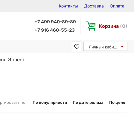
Контакты
Доставка
Оплата
+7 499 940-89-89
Корзина
(0)
+7 916 460-55-23
Личный кабинет
сон Эрнест
ртировать по:
По популярности
По дате релиза
По цене