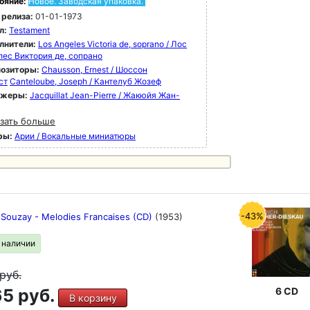
ояние:
Новое. Заводская упаковка.
 релиза:
01-01-1973
л:
Testament
лнители:
Los Angeles Victoria de, soprano / Лос
лес Виктория де, сопрано
озиторы:
Chausson, Ernest / Шоссон
ст
Canteloube, Joseph / Кантелуб Жозеф
ижеры:
Jacquillat Jean-Pierre / Жакюйя Жан-
зать больше
ры:
Арии / Вокальные миниатюры
-43%
 Souzay - Melodies Francaises (CD)
(1953)
в наличии
руб.
5 руб.
6 CD
В корзину