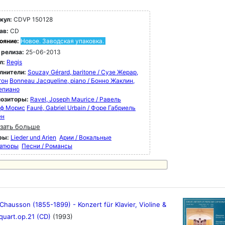
кул:
CDVP 150128
ав:
CD
ояние:
Новое. Заводская упаковка.
 релиза:
25-06-2013
л:
Regis
лнители:
Souzay Gérard, baritone / Сузе Жерар,
тон
Bonneau Jacqueline, piano / Бонно Жаклин,
епиано
озиторы:
Ravel, Joseph Maurice / Равель
ф Морис
Fauré, Gabriel Urbain / Форе Габриель
ен
зать больше
ры:
Lieder und Arien
Арии / Вокальные
атюры
Песни / Романсы
Chausson (1855-1899) - Konzert für Klavier, Violine &
quart.op.21 (CD)
(1993)