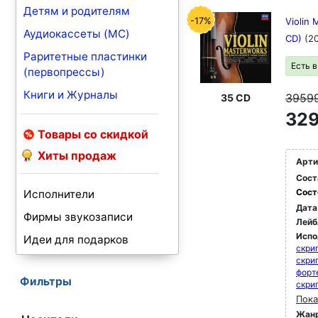
Детям и родителям
-17%
Violin 
Аудиокассеты (MC)
CD)
(2
Раритетные пластинки
Есть 
(первопрессы)
Книги и Журналы
3959
35 CD
329
Товары со скидкой
Хиты продаж
Арти
Сост
Сост
Исполнители
Дата
Фирмы звукозаписи
Лейб
Испо
Идеи для подарков
скри
скри
форт
Фильтры
скри
Пока
Жан