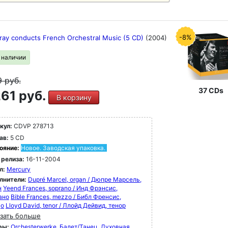
-8%
aray conducts French Orchestral Music (5 CD)
(2004)
в наличии
9
руб.
37 CDs
61 руб.
В корзину
кул:
CDVP 278713
ав:
5 CD
ояние:
Новое. Заводская упаковка.
 релиза:
16-11-2004
л:
Mercury
лнители:
Dupré Marcel, organ / Дюпре Марсель,
н
Yeend Frances, soprano / Инд Фрэнсис,
ано
Bible Frances, mezzo / Библ Френсис,
цо
Lloyd David, tenor / Ллойд Дейвид, тенор
зать больше
ры:
Orchesterwerke
Балет/Танец
Духовная