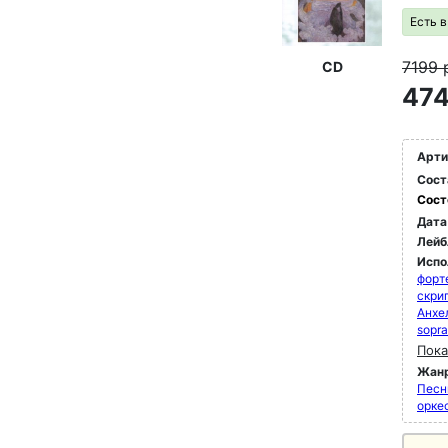
Есть 
7199
CD
474
Арти
Сост
Сост
Дата
Лейб
Испо
форт
скри
Анхе
sopra
Пока
Жан
Песн
орке