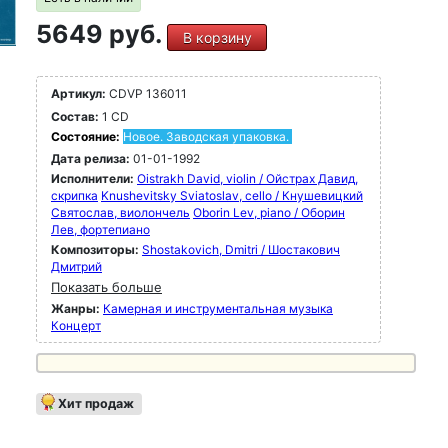
5649 руб.
В корзину
Артикул:
CDVP 136011
Состав:
1 CD
Состояние:
Новое. Заводская упаковка.
Дата релиза:
01-01-1992
Исполнители:
Oistrakh David, violin / Ойстрах Давид,
скрипка
Knushevitsky Sviatoslav, cello / Кнушевицкий
Святослав, виолончель
Oborin Lev, piano / Оборин
Лев, фортепиано
Композиторы:
Shostakovich, Dmitri / Шостакович
Дмитрий
Показать больше
Жанры:
Камерная и инструментальная музыка
Концерт
Хит продаж