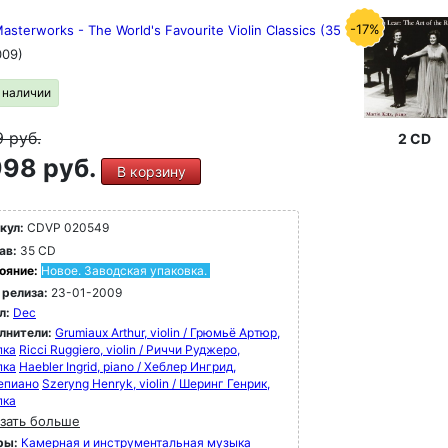
-17%
Masterworks - The World's Favourite Violin Classics (35
009)
в наличии
9
руб.
2 CD
98 руб.
В корзину
кул:
CDVP 020549
ав:
35 CD
ояние:
Новое. Заводская упаковка.
 релиза:
23-01-2009
л:
Dec
лнители:
Grumiaux Arthur, violin / Грюмьё Артюр,
пка
Ricci Ruggiero, violin / Риччи Руджеро,
пка
Haebler Ingrid, piano / Хеблер Ингрид,
епиано
Szeryng Henryk, violin / Шеринг Генрик,
пка
зать больше
ры:
Камерная и инструментальная музыка