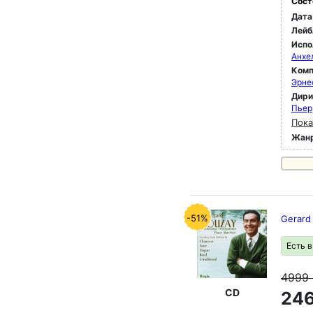
Сост
Дата
Лейб
Испо
Анхе
Комп
Эрне
Дир
Пьер
Пока
Жан
-51%
Gerard
Есть 
4999
CD
246