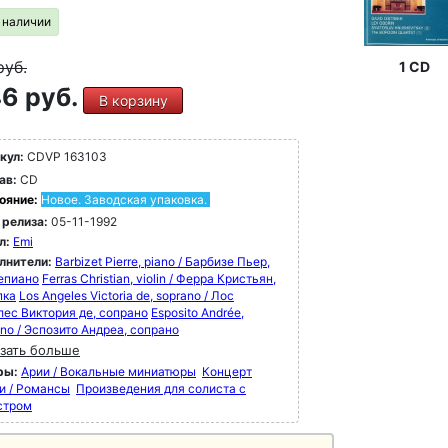
в наличии
руб.
1 CD
6 руб.
В корзину
кул:
CDVP 163103
ав:
CD
ояние:
Новое. Заводская упаковка.
 релиза:
05-11-1992
л:
Emi
лнители:
Barbizet Pierre, piano / Барбизе Пьер,
епиано
Ferras Christian, violin / Ферра Кристьян,
пка
Los Angeles Victoria de, soprano / Лос
лес Виктория де, сопрано
Esposito Andrée,
no / Эспозито Андреа, сопрано
зать больше
ры:
Арии / Вокальные миниатюры
Концерт
и / Романсы
Произведения для солиста с
стром