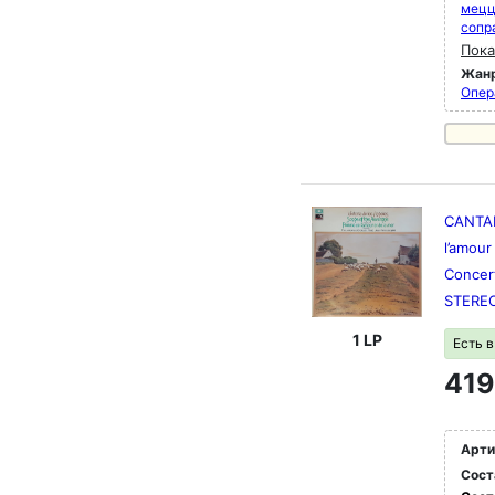
мец
сопр
Пока
Жан
Опер
CANTAL
l’amour
Concert
STERE
1 LP
Есть 
419
Арти
Сост