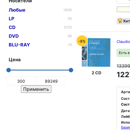
Носители
Любые
(326)
LP
(5)
Хит
CD
(272)
DVD
(6)
-8%
Claudio
BLU-RAY
(1)
Есть 
Цена
1339
2 CD
122
Арти
Сост
Сост
Дата
Лейб
Испо
бари