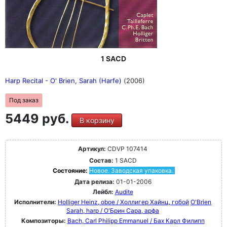
1 SACD
Harp Recital - O' Brien, Sarah (Harfe)
(2006)
Под заказ
5449 руб.
В корзину
Артикул:
CDVP 107414
Состав:
1 SACD
Состояние:
Новое. Заводская упаковка.
Дата релиза:
01-01-2006
Лейбл:
Audite
Исполнители:
Holliger Heinz, oboe / Холлигер Хайнц, гобой
O'Brien
Sarah, harp / О'Брин Сара, арфа
Композиторы:
Bach, Carl Philipp Emmanuel / Бах Карл Филипп