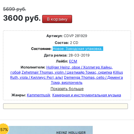
5699
руб.
3600 руб.
В корзину
Артикул:
CDVP 281929
Состав:
2 CD
Состояние:
Новое. Заводская упаковка.
Дата релиза:
28-03-2019
Лейбл:
ECM
Исполнители:
Holliger Heinz, oboe / Холлигер Хайнц,
гобой
Zehetmair Thomas, violin / Цеэтмайр Томас, скрипка
Killius
Ruth, viola / Киллиус Рют, альт
Demenga Thomas, cello / Деменга
Тома, виолончель
Показать больше
Жанры:
Kammermusik
Камерная и инструментальная музыка
-57%