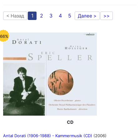
1
2
3
4
5
< Назад
Далее >
>>
-66%
CD
Antal Dorati (1906-1988) - Kammermusik (CD)
(2006)