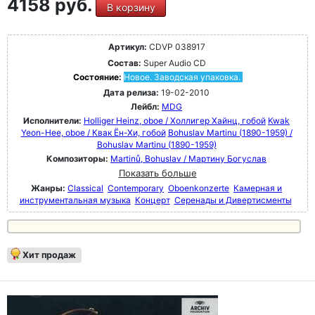
4158 руб.
В корзину
Артикул:
CDVP 038917
Состав:
Super Audio CD
Состояние:
Новое. Заводская упаковка.
Дата релиза:
19-02-2010
Лейбл:
MDG
Исполнители:
Holliger Heinz, oboe / Холлигер Хайнц, гобой
Kwak
Yeon-Hee, oboe / Квак Ён-Хи, гобой
Bohuslav Martinu (1890-1959) /
Bohuslav Martinu (1890-1959)
Композиторы:
Martinů, Bohuslav / Мартину Богуслав
Показать больше
Жанры:
Classical
Contemporary
Oboenkonzerte
Камерная и
инструментальная музыка
Концерт
Серенады и Дивертисменты
Хит продаж