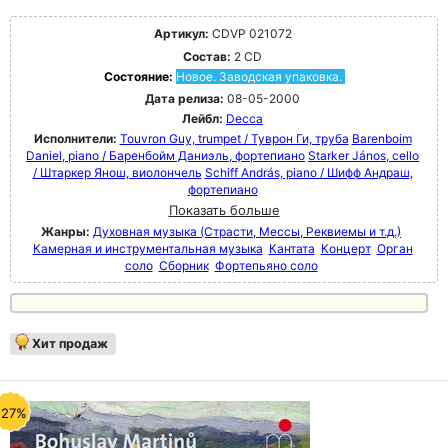
Артикул:
CDVP 021072
Состав:
2 CD
Состояние:
Новое. Заводская упаковка.
Дата релиза:
08-05-2000
Лейбл:
Decca
Исполнители:
Touvron Guy, trumpet / Туврон Ги, труба
Barenboim
Daniel, piano / Баренбойм Даниэль, фортепиано
Starker János, cello
/ Штаркер Янош, виолончель
Schiff András, piano / Шифф Андраш,
фортепиано
Показать больше
Жанры:
Духовная музыка (Страсти, Мессы, Реквиемы и т.д.)
Камерная и инструментальная музыка
Кантата
Концерт
Орган
соло
Сборник
Фортепьяно соло
Хит продаж
-27%