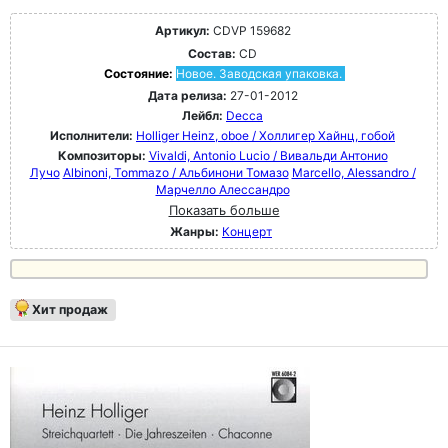
Артикул:
CDVP 159682
Состав:
CD
Состояние:
Новое. Заводская упаковка.
Дата релиза:
27-01-2012
Лейбл:
Decca
Исполнители:
Holliger Heinz, oboe / Холлигер Хайнц, гобой
Композиторы:
Vivaldi, Antonio Lucio / Вивальди Антонио
Лучо
Albinoni, Tommazo / Альбинони Томазо
Marcello, Alessandro /
Марчелло Алессандро
Показать больше
Жанры:
Концерт
Хит продаж