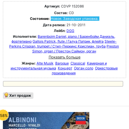
Артикул:
CDVP 152086
Состав:
CD
Состояние:
Новое. Заводская упаковка.
Дата релиза:
21-10-2011
Лейбл:
DGG
Исполнители:
Barenboim Daniel, piano / Баренбойм Даниэль,
фортепиано
Gallois Patrick, flute / Галуа Патрик, флейта
Steele-
Perkins Crispian, trumpet / Стил-Перкинс Криспиан, труба
Preston
Simon, organ / Престон Саймон, орган
Показать больше
Жанры:
Alte Musik
Baroque
Classical
Камерная и
инструментальная музыка
Концерт
Орган соло
Оркестровые
произведения
Хит продаж
-58%