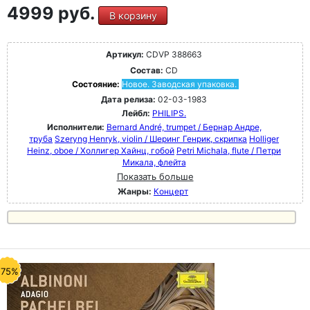
4999 руб.
В корзину
Артикул:
CDVP 388663
Состав:
CD
Состояние:
Новое. Заводская упаковка.
Дата релиза:
02-03-1983
Лейбл:
PHILIPS.
Исполнители:
Bernard André, trumpet / Бернар Андре,
труба
Szeryng Henryk, violin / Шеринг Генрик, скрипка
Holliger
Heinz, oboe / Холлигер Хайнц, гобой
Petri Michala, flute / Петри
Микала, флейта
Показать больше
Жанры:
Концерт
-75%