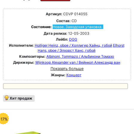
Артикул:
CDVP 014055
Состав:
CD
Состояние:
Новое. Заводская упаковка.
Дата релиза:
12-05-2003
Лейбл:
DGG
Исполнители:
Holliger Heinz, oboe / Холлигер Хайнц, гобой
Elhorst
Hans, oboe / Элхорст Ханс, гобой
Композиторы:
Albinoni, Tommazo / Альбинони Томазо
Дирижеры:
Wijnkoop Alexander van / Вейнкоп Александр ван
Показать больше
Жанры:
Концерт
Хит продаж
-17%