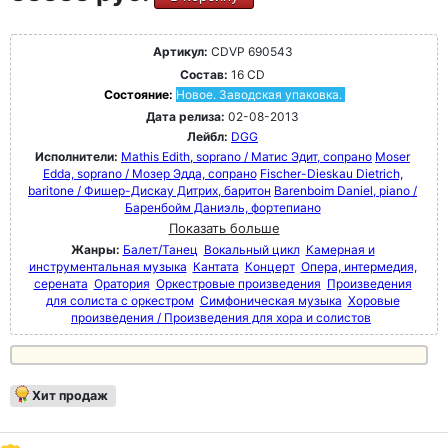
Артикул:
CDVP 690543
Состав:
16 CD
Состояние:
Новое. Заводская упаковка.
Дата релиза:
02-08-2013
Лейбл:
DGG
Исполнители:
Mathis Edith, soprano / Матис Эдит, сопрано
Moser
Edda, soprano / Мозер Эдда, сопрано
Fischer-Dieskau Dietrich,
baritone / Фишер-Дискау Дитрих, баритон
Barenboim Daniel, piano /
Баренбойм Даниэль, фортепиано
Показать больше
Жанры:
Балет/Танец
Вокальный цикл
Камерная и
инструментальная музыка
Кантата
Концерт
Опера, интермедия,
серената
Оратория
Оркестровые произведения
Произведения
для солиста с оркестром
Симфоническая музыка
Хоровые
произведения / Произведения для хора и солистов
Хит продаж