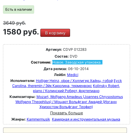
Есть в наличии
3649
руб.
1580 руб.
В корзину
Артикул:
CDVP 012283
Состав:
DVD
Состояние:
Новое. Заводская упаковка.
Дата релиза:
06-10-2014
Лейбл:
Medici
Исполнители:
Holliger Heinz, oboe / Холлигер Хайнц, гобой
Eyck
Carolina, theremin / Эйк Каролина, терменвокс
Kolinsky Robert,
piano / Колинский Роберт, фортепиано
Композиторы:
Mozart, Wolfgang Amadeus (Joannes Chrysostomus
Wolfgang Theophilus) / Моцарт Вольфганг Амадей (Иоганн
Хризостом Вольфганг Теофил)
Показать больше
Жанры:
Kammermusik
Камерная и инструментальная музыка