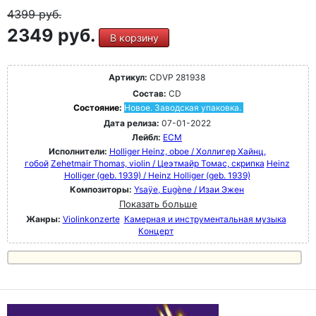
4399
руб.
2349 руб.
В корзину
Артикул:
CDVP 281938
Состав:
CD
Состояние:
Новое. Заводская упаковка.
Дата релиза:
07-01-2022
Лейбл:
ECM
Исполнители:
Holliger Heinz, oboe / Холлигер Хайнц,
гобой
Zehetmair Thomas, violin / Цеэтмайр Томас, скрипка
Heinz
Holliger (geb. 1939) / Heinz Holliger (geb. 1939)
Композиторы:
Ysaÿe, Eugène / Изаи Эжен
Показать больше
Жанры:
Violinkonzerte
Камерная и инструментальная музыка
Концерт