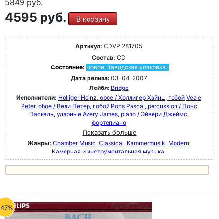
5849
руб.
4595 руб.
В корзину
Артикул:
CDVP 281705
Состав:
CD
Состояние:
Новое. Заводская упаковка.
Дата релиза:
03-04-2007
Лейбл:
Bridge
Исполнители:
Holliger Heinz, oboe / Холлигер Хайнц, гобой
Veale
Peter, oboe / Вели Петер, гобой
Pons Pascal, percussion / Понс
Паскаль, ударные
Avery James, piano / Эйвери Джеймс,
фортепиано
Показать больше
Жанры:
Chamber Music
Classical
Kammermusik
Modern
Камерная и инструментальная музыка
-47%