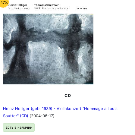
-47%
CD
Heinz Holliger (geb. 1939) - Violinkonzert "Hommage a Louis
Soutter" (CD)
(2004-06-17)
Есть в наличии