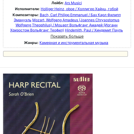
Лейбл:
Ars Musici
Исполнители:
Holliger Heinz, oboe / Холлигер Хайнц, гобой
Композиторы:
Bach, Carl Philipp Emmanuel / Бах Карл Филипп
Эмануэль
Mozart, Wolfgang Amadeus (Joannes Chrysostomus
Wolfgang Theophilus) / Моцарт Вольфганг Амадей (Иоганн
Хризостом Вольфганг Теофил)
Hindemith, Paul / Хиндемит Пауль
Показать больше
Жанры:
Камерная и инструментальная музыка