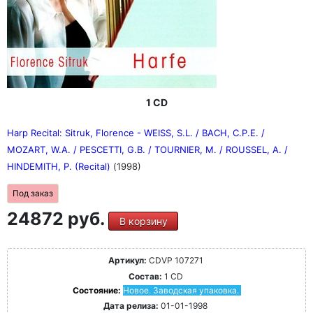
1 CD
Harp Recital: Sitruk, Florence - WEISS, S.L. / BACH, C.P.E. /
MOZART, W.A. / PESCETTI, G.B. / TOURNIER, M. / ROUSSEL, A. /
HINDEMITH, P. (Recital)
(1998)
Под заказ
24872 руб.
В корзину
Артикул:
CDVP 107271
Состав:
1 CD
Состояние:
Новое. Заводская упаковка.
Дата релиза:
01-01-1998