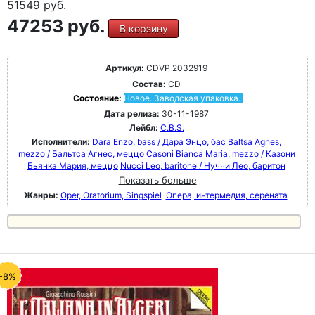
51549
руб.
47253 руб.
В корзину
Артикул:
CDVP 2032919
Состав:
CD
Состояние:
Новое. Заводская упаковка.
Дата релиза:
30-11-1987
Лейбл:
C.B.S.
Исполнители:
Dara Enzo, bass / Дара Энцо, бас
Baltsa Agnes,
mezzo / Бальтса Агнес, меццо
Casoni Bianca Maria, mezzo / Казони
Бьянка Мария, меццо
Nucci Leo, baritone / Нуччи Лео, баритон
Показать больше
Жанры:
Oper, Oratorium, Singspiel
Опера, интермедия, серената
-8%