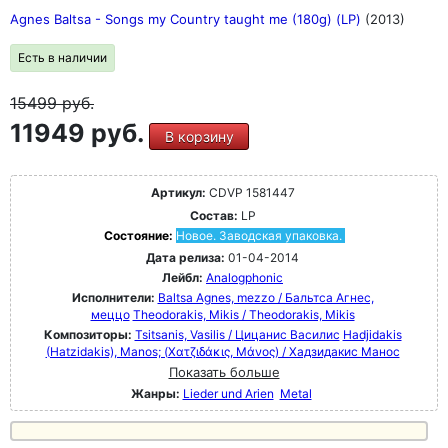
Agnes Baltsa - Songs my Country taught me (180g) (LP)
(2013)
Есть в наличии
15499
руб.
11949 руб.
В корзину
Артикул:
CDVP 1581447
Состав:
LP
Состояние:
Новое. Заводская упаковка.
Дата релиза:
01-04-2014
Лейбл:
Analogphonic
Исполнители:
Baltsa Agnes, mezzo / Бальтса Агнес,
меццо
Theodorakis, Mikis / Theodorakis, Mikis
Композиторы:
Tsitsanis, Vasilis / Цицанис Василис
Hadjidakis
(Hatzidakis), Manos; (Χατζιδάκις, Μάνος) / Хадзидакис Манос
Показать больше
Жанры:
Lieder und Arien
Metal