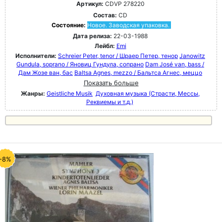
Артикул:
CDVP 278220
Состав:
CD
Состояние:
Новое. Заводская упаковка.
Дата релиза:
22-03-1988
Лейбл:
Emi
Исполнители:
Schreier Peter, tenor / Шраер Петер, тенор
Janowitz
Gundula, soprano / Яновиц Гундула, сопрано
Dam José van, bass /
Дам Жозе ван, бас
Baltsa Agnes, mezzo / Бальтса Агнес, меццо
Показать больше
Жанры:
Geistliche Musik
Духовная музыка (Страсти, Мессы,
Реквиемы и т.д.)
-8%