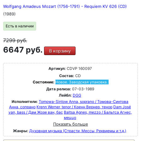
Wolfgang Amadeus Mozart (1756-1791) - Requiem KV 626 (CD)
(1989)
Есть в наличии
7299
руб.
6647 руб.
В корзину
Артикул:
CDVP 160097
Состав:
CD
Состояние:
Новое. Заводская упаковка.
Дата релиза:
07-03-1989
Лейбл:
DGG
Исполнители:
Tomowa-Sintow Anna, soprano / Томова-Синтова
Анна, сопрано
Krenn Werner, tenor / Кренн Вернер, тенор
Dam José
van, bass / Дам Жозе ван, бас
Baltsa Agnes, mezzo / Бальтса Агнес,
меццо
Показать больше
Жанры:
Духовная музыка (Страсти, Мессы, Реквиемы и т.д.)