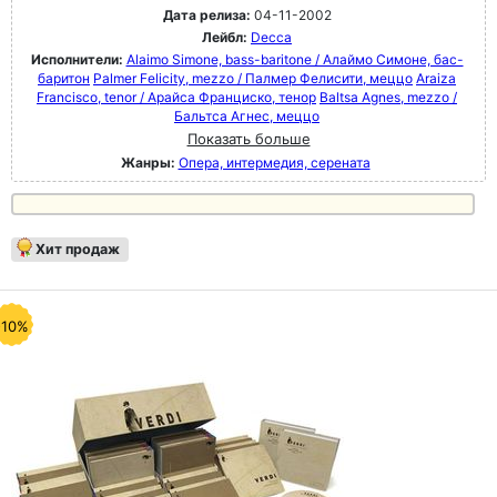
Дата релиза:
04-11-2002
Лейбл:
Decca
Исполнители:
Alaimo Simone, bass-baritone / Алаймо Симоне, бас-
баритон
Palmer Felicity, mezzo / Палмер Фелисити, меццо
Araiza
Francisco, tenor / Арайса Франциско, тенор
Baltsa Agnes, mezzo /
Бальтса Агнес, меццо
Показать больше
Жанры:
Опера, интермедия, серената
Хит продаж
-10%