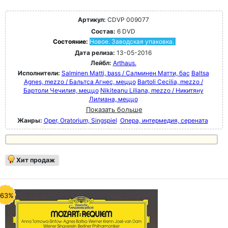
Артикул:
CDVP 009077
Состав:
6 DVD
Состояние:
Новое. Заводская упаковка.
Дата релиза:
13-05-2016
Лейбл:
Arthaus.
Исполнители:
Salminen Matti, bass / Салминен Матти, бас
Baltsa
Agnes, mezzo / Бальтса Агнес, меццо
Bartoli Cecilia, mezzo /
Бартоли Чечилия, меццо
Nikiteanu Liliana, mezzo / Никитяну
Лилиана, меццо
Показать больше
Жанры:
Oper, Oratorium, Singspiel
Опера, интермедия, серената
Хит продаж
-63%