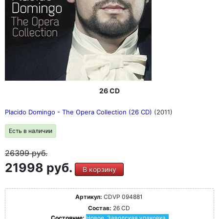
26 CD
Placido Domingo - The Opera Collection (26 CD)
(2011)
Есть в наличии
26399
руб.
21998 руб.
В корзину
Артикул:
CDVP 094881
Состав:
26 CD
Состояние:
Новое. Заводская упаковка.