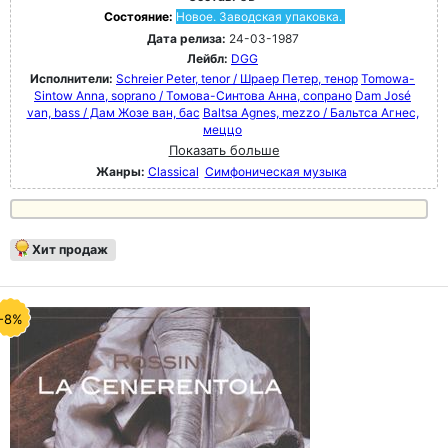
Состояние:
Новое. Заводская упаковка.
Дата релиза:
24-03-1987
Лейбл:
DGG
Исполнители:
Schreier Peter, tenor / Шраер Петер, тенор
Tomowa-
Sintow Anna, soprano / Томова-Синтова Анна, сопрано
Dam José
van, bass / Дам Жозе ван, бас
Baltsa Agnes, mezzo / Бальтса Агнес,
меццо
Показать больше
Жанры:
Classical
Симфоническая музыка
Хит продаж
-8%