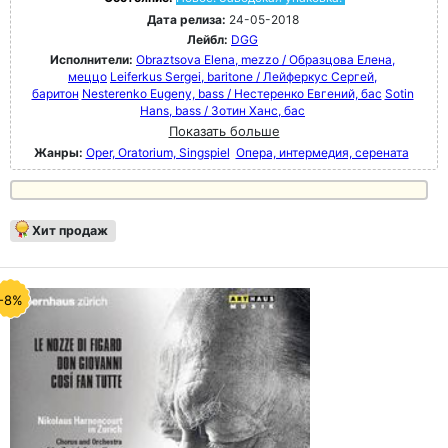
Дата релиза:
24-05-2018
Лейбл:
DGG
Исполнители:
Obraztsova Elena, mezzo / Образцова Елена,
меццо
Leiferkus Sergei, baritone / Лейферкус Сергей,
баритон
Nesterenko Eugeny, bass / Нестеренко Евгений, бас
Sotin
Hans, bass / Зотин Ханс, бас
Показать больше
Жанры:
Oper, Oratorium, Singspiel
Опера, интермедия, серената
Хит продаж
-8%