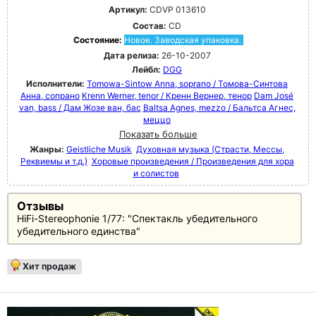
Артикул:
CDVP 013610
Состав:
CD
Состояние:
Новое. Заводская упаковка.
Дата релиза:
26-10-2007
Лейбл:
DGG
Исполнители:
Tomowa-Sintow Anna, soprano / Томова-Синтова
Анна, сопрано
Krenn Werner, tenor / Кренн Вернер, тенор
Dam José
van, bass / Дам Жозе ван, бас
Baltsa Agnes, mezzo / Бальтса Агнес,
меццо
Показать больше
Жанры:
Geistliche Musik
Духовная музыка (Страсти, Мессы,
Реквиемы и т.д.)
Хоровые произведения / Произведения для хора
и солистов
Отзывы
HiFi-Stereophonie 1/77: "Спектакль убедительного
убедительного единства"
Хит продаж