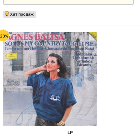
Хит продаж
-23%
LP