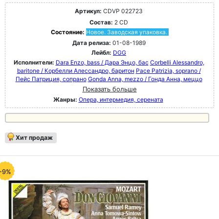
Артикул:
CDVP 022723
Состав:
2 CD
Состояние:
Новое. Заводская упаковка.
Дата релиза:
01-08-1989
Лейбл:
DGG
Исполнители:
Dara Enzo, bass / Дара Энцо, бас
Corbelli Alessandro,
baritone / Корбелли Алессандро, баритон
Pace Patrizia, soprano /
Пейс Патриция, сопрано
Gonda Anna, mezzo / Гонда Анна, меццо
Показать больше
Жанры:
Опера, интермедия, серената
Хит продаж
-9%