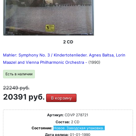
2 CD
Mahler: Symphony No. 3 / Kindertotenlieder. Agnes Baltsa, Lorin
Maazel and Vienna Philharmonic Orchestra -
(1990)
Есть в наличии
22249
руб.
20391 руб.
В корзину
Артикул:
CDVP 278721
Состав:
2 CD
Состояние:
Новое. Заводская упаковка.
Дата релиза:
01-01-1990