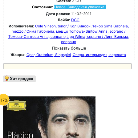
Состав:
3 CD
Состояние:
Новое. Заводская упаковка.
Дата релиза:
11-02-2011
Лейбл:
DGG
Исполнители:
Cole Vinson, tenor / Кол Винсон, тенор
Sima Gabriela,
mezzo / Сима Габриела, меццо
Tomowa-Sintow Anna, soprano /
Томова-Синтова Анна, сопрано
Lipp Wilma, soprano / Липп Вильма,
сопрано
Показать больше
Жанры:
Oper, Oratorium, Singspiel
Опера, интермедия, серената
Хит продаж
-17%