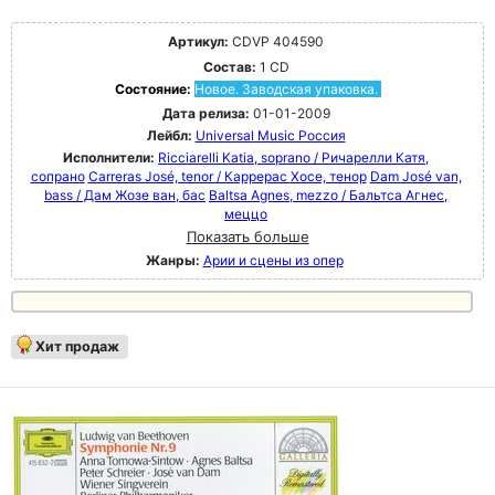
Артикул:
CDVP 404590
Состав:
1 CD
Состояние:
Новое. Заводская упаковка.
Дата релиза:
01-01-2009
Лейбл:
Universal Music Россия
Исполнители:
Ricciarelli Katia, soprano / Ричарелли Катя,
сопрано
Carreras José, tenor / Каррерас Хосе, тенор
Dam José van,
bass / Дам Жозе ван, бас
Baltsa Agnes, mezzo / Бальтса Агнес,
меццо
Показать больше
Жанры:
Арии и сцены из опер
Хит продаж