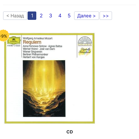
1
2
3
4
5
< Назад
Далее >
>>
-9%
CD