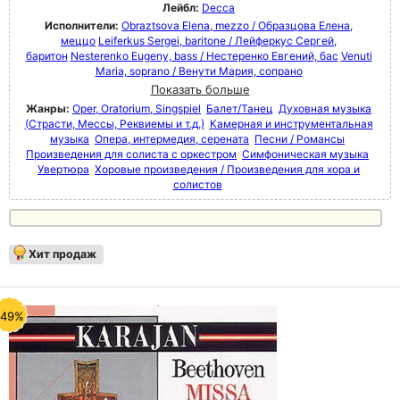
Лейбл:
Decca
Исполнители:
Obraztsova Elena, mezzo / Образцова Елена,
меццо
Leiferkus Sergei, baritone / Лейферкус Сергей,
баритон
Nesterenko Eugeny, bass / Нестеренко Евгений, бас
Venuti
Maria, soprano / Венути Мария, сопрано
Показать больше
Жанры:
Oper, Oratorium, Singspiel
Балет/Танец
Духовная музыка
(Страсти, Мессы, Реквиемы и т.д.)
Камерная и инструментальная
музыка
Опера, интермедия, серената
Песни / Романсы
Произведения для солиста с оркестром
Симфоническая музыка
Увертюра
Хоровые произведения / Произведения для хора и
солистов
Хит продаж
-49%