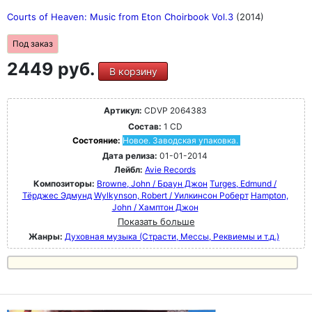
Courts of Heaven: Music from Eton Choirbook Vol.3
(2014)
Под заказ
2449 руб.
В корзину
Артикул:
CDVP 2064383
Состав:
1 CD
Состояние:
Новое. Заводская упаковка.
Дата релиза:
01-01-2014
Лейбл:
Avie Records
Композиторы:
Browne, John / Браун Джон
Turges, Edmund /
Тёрджес Эдмунд
Wylkynson, Robert / Уилкинсон Роберт
Hampton,
John / Хамптон Джон
Показать больше
Жанры:
Духовная музыка (Страсти, Мессы, Реквиемы и т.д.)