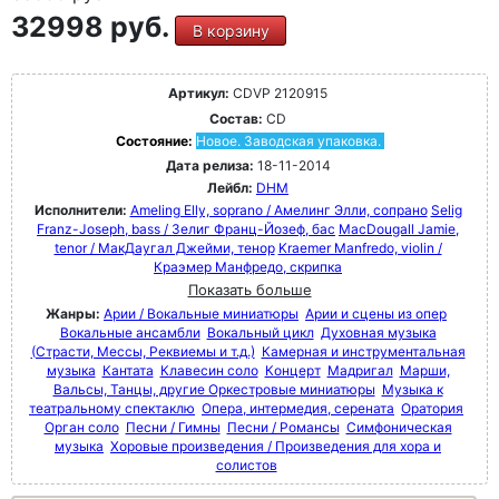
32998 руб.
В корзину
Артикул:
CDVP 2120915
Состав:
CD
Состояние:
Новое. Заводская упаковка.
Дата релиза:
18-11-2014
Лейбл:
DHM
Исполнители:
Ameling Elly, soprano / Амелинг Элли, сопрано
Selig
Franz-Joseph, bass / Зелиг Франц-Йозеф, бас
MacDougall Jamie,
tenor / МакДаугал Джейми, тенор
Kraemer Manfredo, violin /
Краэмер Манфредо, скрипка
Показать больше
Жанры:
Арии / Вокальные миниатюры
Арии и сцены из опер
Вокальные ансамбли
Вокальный цикл
Духовная музыка
(Страсти, Мессы, Реквиемы и т.д.)
Камерная и инструментальная
музыка
Кантата
Клавесин соло
Концерт
Мадригал
Марши,
Вальсы, Танцы, другие Оркестровые миниатюры
Музыка к
театральному спектаклю
Опера, интермедия, серената
Оратория
Орган соло
Песни / Гимны
Песни / Романсы
Симфоническая
музыка
Хоровые произведения / Произведения для хора и
солистов