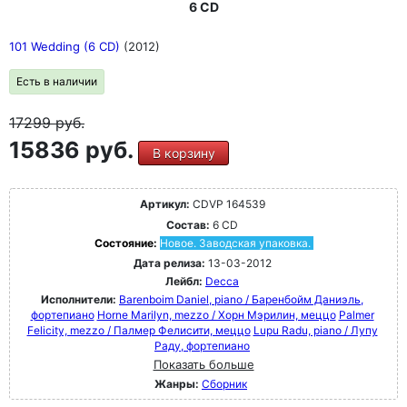
6 CD
101 Wedding (6 CD)
(2012)
Есть в наличии
17299
руб.
15836 руб.
В корзину
Артикул:
CDVP 164539
Состав:
6 CD
Состояние:
Новое. Заводская упаковка.
Дата релиза:
13-03-2012
Лейбл:
Decca
Исполнители:
Barenboim Daniel, piano / Баренбойм Даниэль,
фортепиано
Horne Marilyn, mezzo / Хорн Мэрилин, меццо
Palmer
Felicity, mezzo / Палмер Фелисити, меццо
Lupu Radu, piano / Лупу
Раду, фортепиано
Показать больше
Жанры:
Сборник