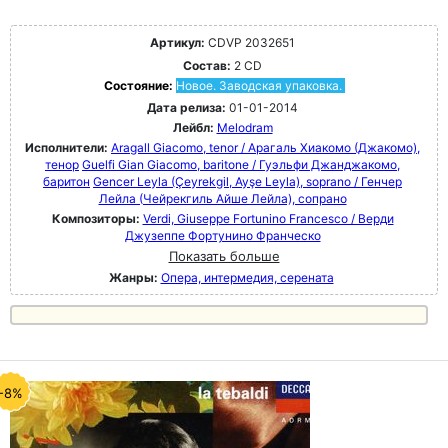
Артикул:
CDVP 2032651
Состав:
2 CD
Состояние:
Новое. Заводская упаковка.
Дата релиза:
01-01-2014
Лейбл:
Melodram
Исполнители:
Aragall Giacomo, tenor / Арагаль Хиакомо (Джакомо),
тенор
Guelfi Gian Giacomo, baritone / Гуэльфи Джанджакомо,
баритон
Gencer Leyla (Çeyrekgil, Ayşe Leyla), soprano / Генчер
Лейла (Чейрекгиль Айше Лейла), сопрано
Композиторы:
Verdi, Giuseppe Fortunino Francesco / Верди
Джузеппе Фортунино Франческо
Показать больше
Жанры:
Опера, интермедия, серената
-8%