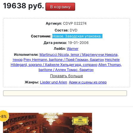
19638 руб.
В корзину
Артикул:
CDVP 022274
Состав:
DVD
Состояние:
Новое. Заводская упаковка.
Дата релиза:
19-01-2006
Лейбл:
Warner
Исполнители:
Martinucci Nicola, tenor / Мартинуччи Никола,
тенор
Prey Hermann, baritone / Прей Герман, баритон
Heichele
Hildegard, soprano / Хайхеле Хильдегард, сопрано
Allen Thomas,
baritone / Аллен Томас, баритон
Показать больше
Жанры:
Lieder und Arien
Арии и сцены из опер
-8%