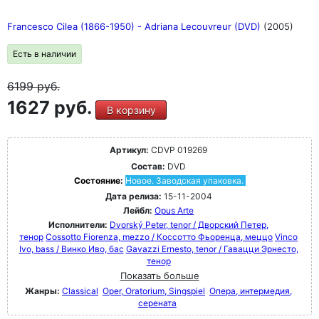
Francesco Cilea (1866-1950) - Adriana Lecouvreur (DVD)
(2005)
Есть в наличии
6199
руб.
1627 руб.
В корзину
Артикул:
CDVP 019269
Состав:
DVD
Состояние:
Новое. Заводская упаковка.
Дата релиза:
15-11-2004
Лейбл:
Opus Arte
Исполнители:
Dvorský Peter, tenor / Дворский Петер,
тенор
Cossotto Fiorenza, mezzo / Коссотто Фьоренца, меццо
Vinco
Ivo, bass / Винко Иво, бас
Gavazzi Ernesto, tenor / Гавацци Эрнесто,
тенор
Показать больше
Жанры:
Classical
Oper, Oratorium, Singspiel
Опера, интермедия,
серената