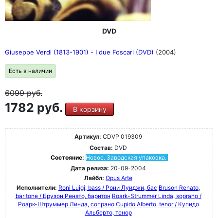
DVD
Giuseppe Verdi (1813-1901) - I due Foscari (DVD)
(2004)
Есть в наличии
6099
руб.
1782 руб.
В корзину
Артикул:
CDVP 019309
Состав:
DVD
Состояние:
Новое. Заводская упаковка.
Дата релиза:
20-09-2004
Лейбл:
Opus Arte
Исполнители:
Roni Luigi, bass / Рони Луиджи, бас
Bruson Renato,
baritone / Брузон Ренато, баритон
Roark-Strummer Linda, soprano /
Роарк-Штруммер Линда, сопрано
Cupido Alberto, tenor / Купидо
Альберто, тенор