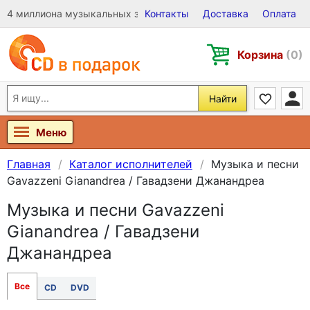
4 миллиона музыкальных записей на Виниле, CD и DVD
Контакты
Доставка
Оплата
Корзина
(0)
Найти
Меню
Главная
Каталог исполнителей
Музыка и песни
Gavazzeni Gianandrea / Гавадзени Джанандреа
Музыка и песни Gavazzeni
Gianandrea / Гавадзени
Джанандреа
Все
CD
DVD