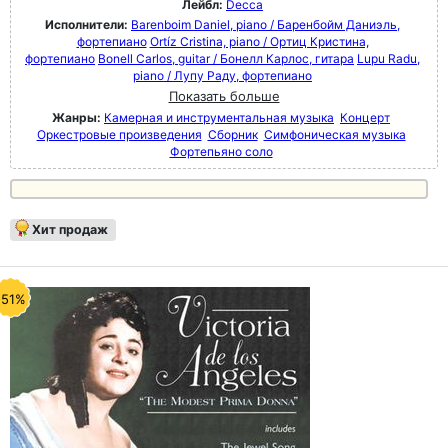
Лейбл:
Decca
Исполнители:
Barenboim Daniel, piano / Баренбойм Даниэль,
фортепиано
Ortíz Cristina, piano / Ортиц Кристина,
фортепиано
Bonell Carlos, guitar / Бонелл Карлос, гитара
Lupu Radu,
piano / Лупу Раду, фортепиано
Показать больше
Жанры:
Камерная и инструментальная музыка
Концерт
Оркестровые произведения
Сборник
Симфоническая музыка
Фортепьяно соло
Хит продаж
-51%