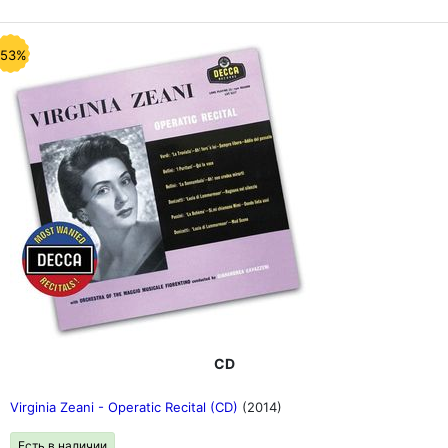
-53%
CD
Virginia Zeani - Operatic Recital (CD)
(2014)
Есть в наличии