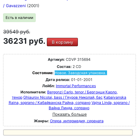
/ Gavazzeni
(2001)
Есть в наличии
39549
руб.
36231 руб.
В корзину
Артикул:
CDVP 315694
Состав:
2 CD
Состояние:
Новое. Заводская упаковка.
Дата релиза:
01-01-2001
Лейбл:
Immortal Performances
Исполнители:
Bergonzi Carlo, tenor / Бергонци Карло,
тенор
Ghiaurov Nicolai, bass / Гяуров Николай, бас
Kabaivanska
Raina, soprano / Кабайванска Райна, сопрано
Vajna Linda, soprano /
Вайна Линда, сопрано
Показать больше
Жанры:
Опера, интермедия, серената