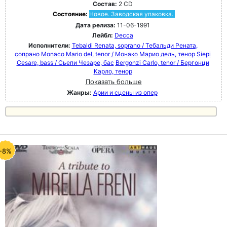
Состав:
2 CD
Состояние:
Новое. Заводская упаковка.
Дата релиза:
11-06-1991
Лейбл:
Decca
Исполнители:
Tebaldi Renata, soprano / Тебальди Рената,
сопрано
Monaco Mario del, tenor / Монако Марио дель, тенор
Siepi
Cesare, bass / Сьепи Чезаре, бас
Bergonzi Carlo, tenor / Бергонци
Карло, тенор
Показать больше
Жанры:
Арии и сцены из опер
-8%