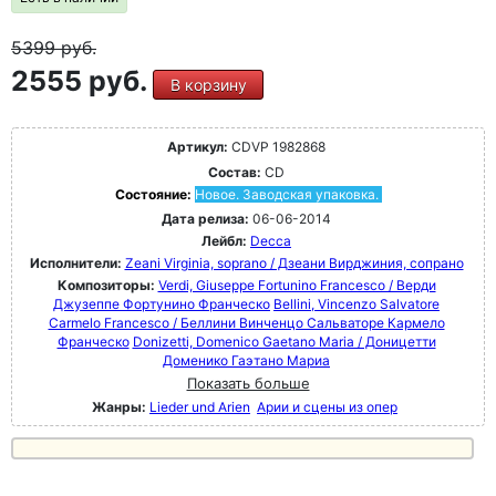
5399
руб.
2555 руб.
В корзину
Артикул:
CDVP 1982868
Состав:
CD
Состояние:
Новое. Заводская упаковка.
Дата релиза:
06-06-2014
Лейбл:
Decca
Исполнители:
Zeani Virginia, soprano / Дзеани Вирджиния, сопрано
Композиторы:
Verdi, Giuseppe Fortunino Francesco / Верди
Джузеппе Фортунино Франческо
Bellini, Vincenzo Salvatore
Carmelo Francesco / Беллини Винченцо Сальваторе Кармело
Франческо
Donizetti, Domenico Gaetano Maria / Доницетти
Доменико Гаэтано Мариа
Показать больше
Жанры:
Lieder und Arien
Арии и сцены из опер