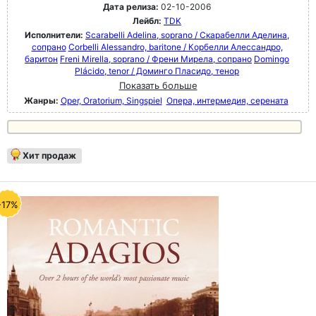
Дата релиза:
02-10-2006
Лейбл:
TDK
Исполнители:
Scarabelli Adelina, soprano / Скарабелли Аделина,
сопрано
Corbelli Alessandro, baritone / Корбелли Алессандро,
баритон
Freni Mirella, soprano / Френи Мирела, сопрано
Domingo
Plácido, tenor / Доминго Пласидо, тенор
Показать больше
Жанры:
Oper, Oratorium, Singspiel
Опера, интермедия, серената
Хит продаж
-17%