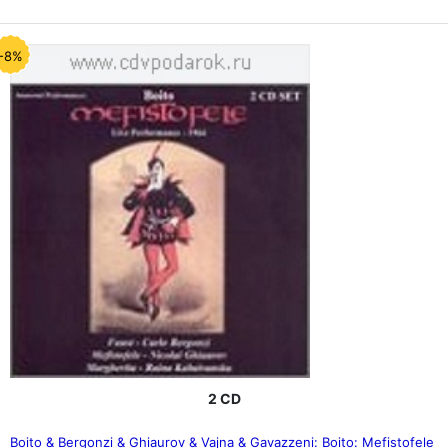
-8%
2 CD
Boito & Bergonzi & Ghiaurov & Vajna & Gavazzeni: Boito: Mefistofele