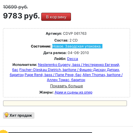
10699
руб.
9783 руб.
В корзину
Артикул:
CDVP 061763
Состав:
2 CD
Состояние:
Новое. Заводская упаковка.
Дата релиза:
04-06-2010
Лейбл:
Decca
Исполнители:
Nesterenko Eugeny, bass / Нестеренко Евгений,
бас
Fischer-Dieskau Dietrich, baritone / Фишер-Дискау Дитрих,
баритон
Pape René, bass / Папе Рене, бас
Allen Thomas, baritone /
Аллен Томас, баритон
Показать больше
Жанры:
Арии и сцены из опер
Хит продаж