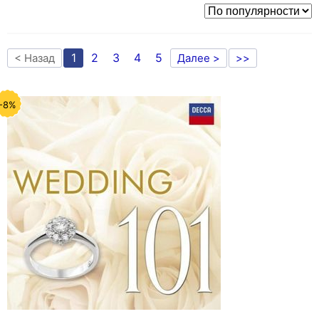
1
2
3
4
5
< Назад
Далее >
>>
-8%