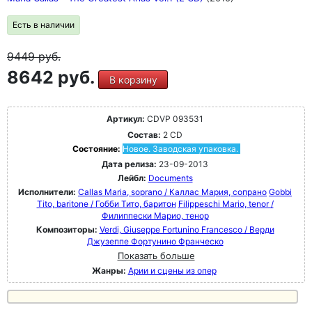
Есть в наличии
9449
руб.
8642 руб.
В корзину
Артикул:
CDVP 093531
Состав:
2 CD
Состояние:
Новое. Заводская упаковка.
Дата релиза:
23-09-2013
Лейбл:
Documents
Исполнители:
Callas Maria, soprano / Каллас Мария, сопрано
Gobbi
Tito, baritone / Гобби Тито, баритон
Filippeschi Mario, tenor /
Филиппески Марио, тенор
Композиторы:
Verdi, Giuseppe Fortunino Francesco / Верди
Джузеппе Фортунино Франческо
Показать больше
Жанры:
Арии и сцены из опер