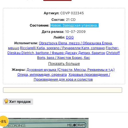
Артикул:
CDVP 022345
Состав:
21 CD
Состояние:
Новое. Заводская упаковка.
Дата релиза:
10-07-2009
Лейбл:
DGG
Исполнители:
Obraztsova Elena, mezzo / Образцова Елена,
меццо
Ricciarelli Katia, soprano / Ричарелли Катя, сопрано
Fischer-
Dieskau Dietrich, baritone / Фишер-Дискау Дитрих, баритон
Christoff
Boris, bass / Христов Борис, бас
Показать больше
Жанры:
Духовная музыка (Страсти, Мессы, Реквиемы и т.д.)
Опера, интермедия, серената
Хоровые произведения /
Произведения для хора и солистов
Хит продаж
-8%