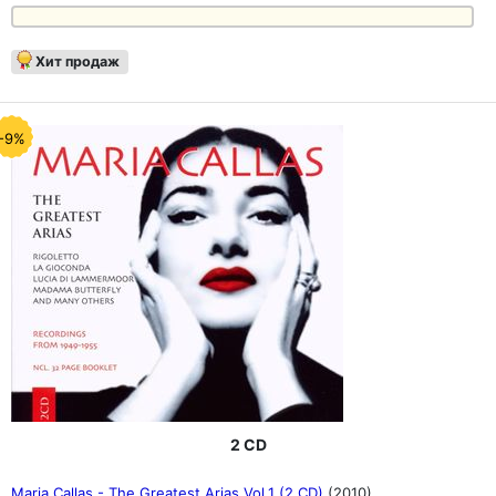
Хит продаж
-9%
2 CD
Maria Callas - The Greatest Arias Vol.1 (2 CD)
(2010)