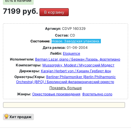
Есть в наличии
7199 руб.
В корзину
Артикул:
CDVP 160329
Состав:
CD
Состояние:
Новое. Заводская упаковка.
Дата релиза:
01-06-2004
Лейбл:
Eloquence
Исполнители:
Berman Lazar, piano / Берман Лазарь, фортепиано
Композиторы:
Mussorgsky, Modest / Мусоргский Модест
Дирижеры:
Karajan Herbert von / Караян Герберт фон
Оркестры/Хоры:
Berliner Philarmoniker (Berlin Philharmonic
Orchestra) (BPO) / Берлинский филармонический оркестр
Показать больше
Жанры:
Оркестровые произведения
Фортепьяно соло
Хит продаж