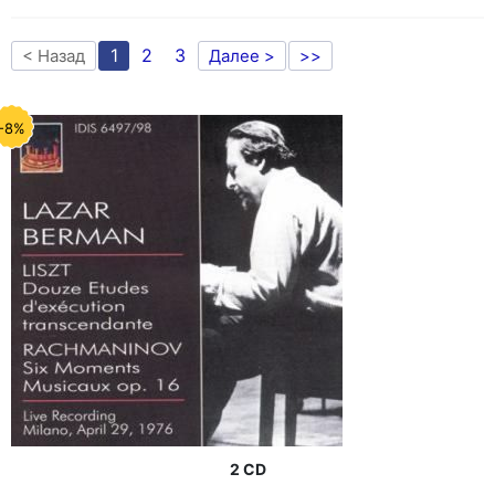
1
2
3
< Назад
Далее >
>>
-8%
2 CD