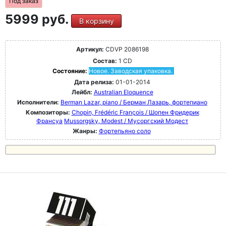
Под заказ
5999 руб.
В корзину
Артикул:
CDVP 2086198
Состав:
1 CD
Состояние:
Новое. Заводская упаковка.
Дата релиза:
01-01-2014
Лейбл:
Australian Eloquence
Исполнители:
Berman Lazar, piano / Берман Лазарь, фортепиано
Композиторы:
Chopin, Frédéric François / Шопен Фридерик
Франсуа
Mussorgsky, Modest / Мусоргский Модест
Жанры:
Фортепьяно соло