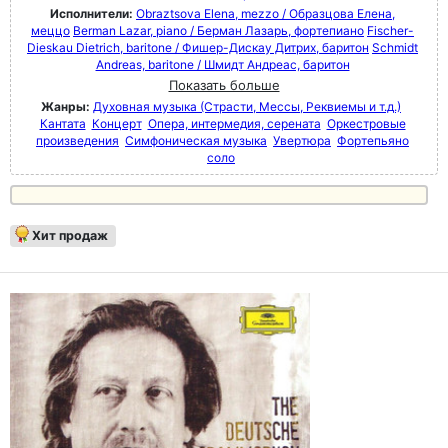
Исполнители:
Obraztsova Elena, mezzo / Образцова Елена,
меццо
Berman Lazar, piano / Берман Лазарь, фортепиано
Fischer-
Dieskau Dietrich, baritone / Фишер-Дискау Дитрих, баритон
Schmidt
Andreas, baritone / Шмидт Андреас, баритон
Показать больше
Жанры:
Духовная музыка (Страсти, Мессы, Реквиемы и т.д.)
Кантата
Концерт
Опера, интермедия, серената
Оркестровые
произведения
Симфоническая музыка
Увертюра
Фортепьяно
соло
Хит продаж