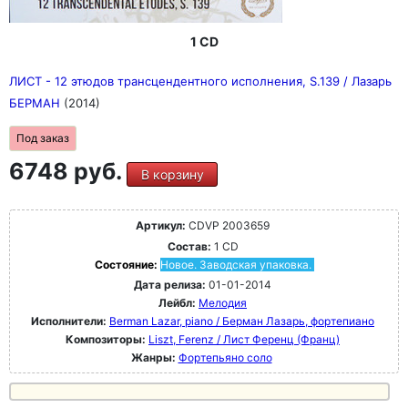
1 CD
ЛИСТ - 12 этюдов трансцендентного исполнения, S.139 / Лазарь
БЕРМАН
(2014)
Под заказ
6748 руб.
В корзину
Артикул:
CDVP 2003659
Состав:
1 CD
Состояние:
Новое. Заводская упаковка.
Дата релиза:
01-01-2014
Лейбл:
Мелодия
Исполнители:
Berman Lazar, piano / Берман Лазарь, фортепиано
Композиторы:
Liszt, Ferenz / Лист Ференц (Франц)
Жанры:
Фортепьяно соло