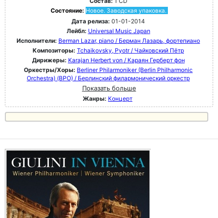
Состав:
1 CD
Состояние:
Новое. Заводская упаковка.
Дата релиза:
01-01-2014
Лейбл:
Universal Music Japan
Исполнители:
Berman Lazar, piano / Берман Лазарь, фортепиано
Композиторы:
Tchaikovsky, Pyotr / Чайковский Пётр
Дирижеры:
Karajan Herbert von / Караян Герберт фон
Оркестры/Хоры:
Berliner Philarmoniker (Berlin Philharmonic
Orchestra) (BPO) / Берлинский филармонический оркестр
Показать больше
Жанры:
Концерт