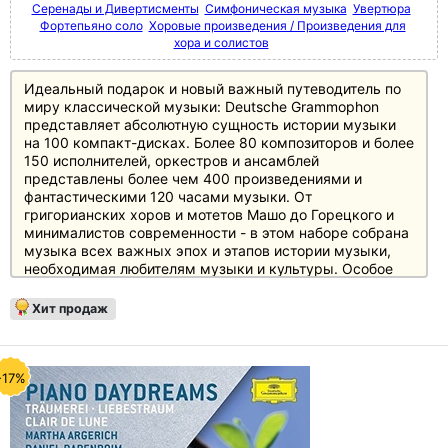
Серенады и Дивертисменты
Симфоническая музыка
Увертюра
Фортепьяно соло
Хоровые произведения / Произведения для
хора и солистов
Идеальный подарок и новый важный путеводитель по
миру классической музыки: Deutsche Grammophon
представляет абсолютную сущность истории музыки
на 100 компакт-дисках. Более 80 композиторов и более
150 исполнителей, оркестров и ансамблей
представлены более чем 400 произведениями и
фантастическими 120 часами музыки. От
григорианских хоров и мотетов Машо до Горецкого и
минималистов современности - в этом наборе собрана
музыка всех важных эпох и этапов истории музыки,
необходимая любителям музыки и культуры. Особое
внимание уделено основному репертуару с великими
классиками и романтиками, а также XX веку, который
Хит продаж
представлен в боксе не менее чем 20 дисками.
Источником информации служит 250-страничный
полноцветный буклет с новым эссе британского автора
и музыкального критика Джереми Николаса, а также
-17%
краткими биографическими сведениями и
фотографиями каждого из представленных в боксе
композиторов.