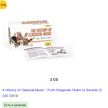
-17%
2 CD
A History of Classical Music - From Gregorian Chant to Gorecki (2
CD)
(2013)
Есть в наличии