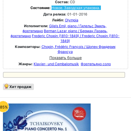
Состав:
CD
Состояние:
Новое. Заводская упаковка.
Дата релиза:
01-01-2016
Лейбл:
Olympia
Исполнители:
Gilels Emil, piano / Гилельс Эмиль,
фортепиано
Berman Lazar, piano / Берман Лазарь,
фортепиано
Frederic Chopin (1810-1849) / Frederic Chopin (1810-
1849)
Композиторы:
Chopin, Frédéric François / Шопен Фридерик
Франсуа
Показать больше
Жанры:
Klavier- und Cembalomusik
Фортепьяно соло
Хит продаж
-85%