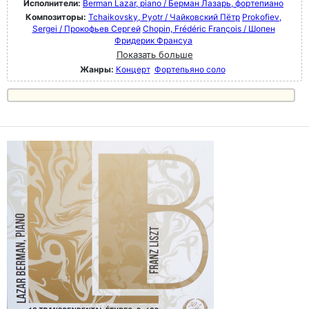
Исполнители:
Berman Lazar, piano / Берман Лазарь, фортепиано
Композиторы:
Tchaikovsky, Pyotr / Чайковский Пётр
Prokofiev,
Sergei / Прокофьев Сергей
Chopin, Frédéric François / Шопен
Фридерик Франсуа
Показать больше
Жанры:
Концерт
Фортепьяно соло