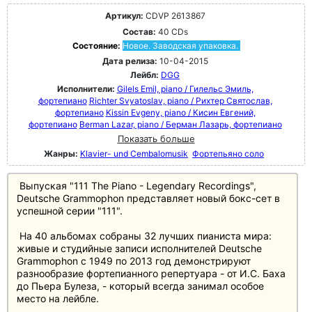
Артикул:
CDVP 2613867
Состав:
40 CDs
Состояние:
Новое. Заводская упаковка.
Дата релиза:
10-04-2015
Лейбл:
DGG
Исполнители:
Gilels Emil, piano / Гилельс Эмиль,
фортепиано
Richter Svyatoslav, piano / Рихтер Святослав,
фортепиано
Kissin Evgeny, piano / Кисин Евгений,
фортепиано
Berman Lazar, piano / Берман Лазарь, фортепиано
Показать больше
Жанры:
Klavier- und Cembalomusik
Фортепьяно соло
Выпуская "111 The Piano - Legendary Recordings",
Deutsche Grammophon представляет новый бокс-сет в
успешной серии "111".
На 40 альбомах собраны 32 лучших пианиста мира:
живые и студийные записи исполнителей Deutsche
Grammophon с 1949 по 2013 год демонстрируют
разнообразие фортепианного репертуара - от И.С. Баха
до Пьера Булеза, - который всегда занимал особое
место на лейбле.