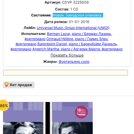
Артикул:
CDVP 3225009
Состав:
1 CD
Состояние:
Новое. Заводская упаковка.
Дата релиза:
01-01-2016
Лейбл:
Universal Music Group International (UMGI)
Исполнители:
Berman Lazar, piano / Берман Лазарь,
фортепиано
Grimaud Hélène, piano / Гримо Элен,
фортепиано
Barenboim Daniel, piano / Баренбойм Даниэль,
фортепиано
Argerich Martha, piano / Аргерих Марта, фортепиано
Показать больше
Жанры:
Фортепьяно соло
Хит продаж
-86%