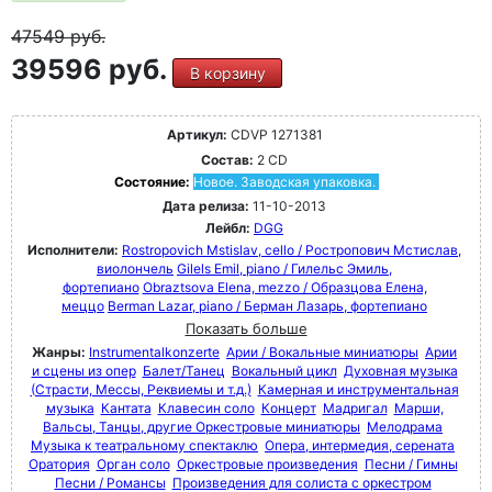
47549
руб.
39596 руб.
В корзину
Артикул:
CDVP 1271381
Состав:
2 CD
Состояние:
Новое. Заводская упаковка.
Дата релиза:
11-10-2013
Лейбл:
DGG
Исполнители:
Rostropovich Mstislav, cello / Ростропович Мстислав,
виолончель
Gilels Emil, piano / Гилельс Эмиль,
фортепиано
Obraztsova Elena, mezzo / Образцова Елена,
меццо
Berman Lazar, piano / Берман Лазарь, фортепиано
Показать больше
Жанры:
Instrumentalkonzerte
Арии / Вокальные миниатюры
Арии
и сцены из опер
Балет/Танец
Вокальный цикл
Духовная музыка
(Страсти, Мессы, Реквиемы и т.д.)
Камерная и инструментальная
музыка
Кантата
Клавесин соло
Концерт
Мадригал
Марши,
Вальсы, Танцы, другие Оркестровые миниатюры
Мелодрама
Музыка к театральному спектаклю
Опера, интермедия, серената
Оратория
Орган соло
Оркестровые произведения
Песни / Гимны
Песни / Романсы
Произведения для солиста с оркестром