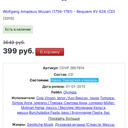
Wolfgang Amadeus Mozart (1756-1791) - Requiem KV 626 (CD)
(2015)
Есть в наличии
3649
руб.
399 руб.
В корзину
Артикул:
CDVP 2607914
Состав:
CD
Состояние:
Новое. Заводская упаковка.
Дата релиза:
01-01-2015
Лейбл:
Olympia
Исполнители:
Cole Vinson, tenor / Кол Винсон, тенор
Tomowa-
Sintow Anna, soprano / Томова-Синтова Анна, сопрано
Müller-
Molinari Helga, mezzo / Мюллер-Молинари Хельга,
меццо
Burchuladze Paata, bass / Бурчуладзе Паата, бас
Показать больше
Жанры:
Geistliche Musik
Духовная музыка (Страсти, Мессы,