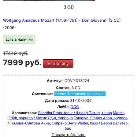
3 CD
Wolfgang Amadeus Mozart (1756-1791) - Don Giovanni (3 CD)
(2006)
Есть в наличии
17449
руб.
7999 руб.
В корзину
Артикул:
CDVP 013224
Состав:
3 CD
Состояние:
Новое. Заводская упаковка.
Дата релиза:
31-10-2006
Лейбл:
DGG
Исполнители:
Schreier Peter, tenor / Шраер Петер, тенор
Mathis
Edith, soprano / Матис Эдит, сопрано
Tomowa-Sintow Anna, soprano
/ Томова-Синтова Анна, сопрано
Berry Walter, bass / Берри Вальтер,
бас
Показать больше