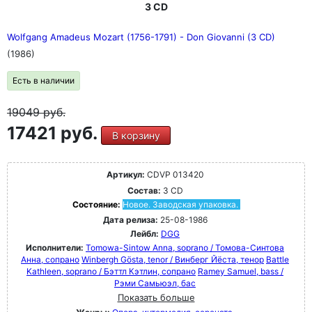
3 CD
Wolfgang Amadeus Mozart (1756-1791) - Don Giovanni (3 CD)
(1986)
Есть в наличии
19049
руб.
17421 руб.
В корзину
Артикул:
CDVP 013420
Состав:
3 CD
Состояние:
Новое. Заводская упаковка.
Дата релиза:
25-08-1986
Лейбл:
DGG
Исполнители:
Tomowa-Sintow Anna, soprano / Томова-Синтова
Анна, сопрано
Winbergh Gösta, tenor / Винберг Йёста, тенор
Battle
Kathleen, soprano / Бэттл Кэтлин, сопрано
Ramey Samuel, bass /
Рэми Самьюэл, бас
Показать больше