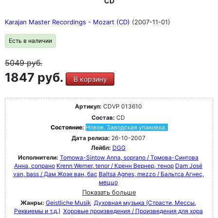
CD
Karajan Master Recordings - Mozart (CD)
(2007-11-01)
Есть в наличии
5049
руб.
1847 руб.
В корзину
Артикул:
CDVP 013610
Состав:
CD
Состояние:
Новое. Заводская упаковка.
Дата релиза:
26-10-2007
Лейбл:
DGG
Исполнители:
Tomowa-Sintow Anna, soprano / Томова-Синтова
Анна, сопрано
Krenn Werner, tenor / Кренн Вернер, тенор
Dam José
van, bass / Дам Жозе ван, бас
Baltsa Agnes, mezzo / Бальтса Агнес,
меццо
Показать больше
Жанры:
Geistliche Musik
Духовная музыка (Страсти, Мессы,
Реквиемы и т.д.)
Хоровые произведения / Произведения для хора