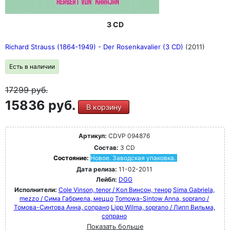
3 CD
Richard Strauss (1864-1949) - Der Rosenkavalier (3 CD)
(2011)
Есть в наличии
17299
руб.
15836 руб.
В корзину
Артикул:
CDVP 094876
Состав:
3 CD
Состояние:
Новое. Заводская упаковка.
Дата релиза:
11-02-2011
Лейбл:
DGG
Исполнители:
Cole Vinson, tenor / Кол Винсон, тенор
Sima Gabriela,
mezzo / Сима Габриела, меццо
Tomowa-Sintow Anna, soprano /
Томова-Синтова Анна, сопрано
Lipp Wilma, soprano / Липп Вильма,
сопрано
Показать больше