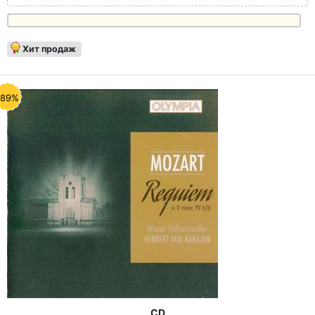
Хит продаж
-89%
CD