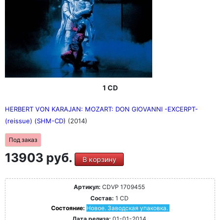
1 CD
HERBERT VON KARAJAN: MOZART: DON GIOVANNI -EXCERPT-
(reissue) (SHM-CD)
(2014)
Под заказ
13903 руб.
В корзину
Артикул:
CDVP 1709455
Состав:
1 CD
Состояние:
Новое. Заводская упаковка.
Дата релиза:
01-01-2014