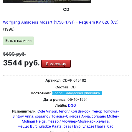
CD
Wolfgang Amadeus Mozart (1756-1791) - Requiem KV 626 (CD)
(1996)
Есть в наличии
5699
руб.
3544 руб.
В корзину
Артикул:
CDVP 015482
Состав:
CD
Состояние:
Новое. Заводская упаковка.
Дата релиза:
05-10-1994
Лейбл:
DGG
Исполнители:
Cole Vinson, tenor / Кол Винсон, тенор
Tomowa-
Sintow Anna, soprano / Томова-Синтова Анна, сопрано
Müller-
Molinari Helga, mezzo / Мюллер-Молинари Хельга,
меццо
Burchuladze Paata, bass / Бурчуладзе Паата, бас