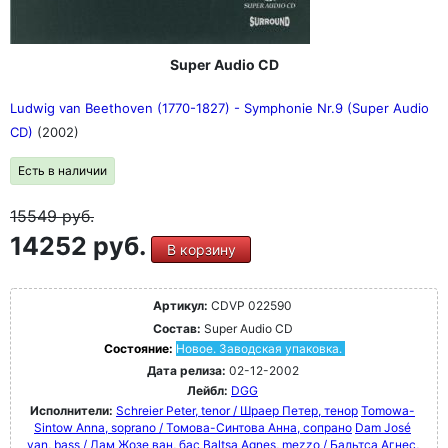
Super Audio CD
Ludwig van Beethoven (1770-1827) - Symphonie Nr.9 (Super Audio
CD)
(2002)
Есть в наличии
15549
руб.
14252 руб.
В корзину
Артикул:
CDVP 022590
Состав:
Super Audio CD
Состояние:
Новое. Заводская упаковка.
Дата релиза:
02-12-2002
Лейбл:
DGG
Исполнители:
Schreier Peter, tenor / Шраер Петер, тенор
Tomowa-
Sintow Anna, soprano / Томова-Синтова Анна, сопрано
Dam José
van, bass / Дам Жозе ван, бас
Baltsa Agnes, mezzo / Бальтса Агнес,