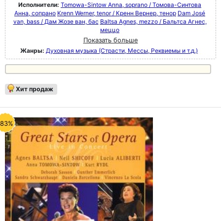
Исполнители:
Tomowa-Sintow Anna, soprano / Томова-Синтова
Анна, сопрано
Krenn Werner, tenor / Кренн Вернер, тенор
Dam José
van, bass / Дам Жозе ван, бас
Baltsa Agnes, mezzo / Бальтса Агнес,
меццо
Показать больше
Жанры:
Духовная музыка (Страсти, Мессы, Реквиемы и т.д.)
Хит продаж
-83%