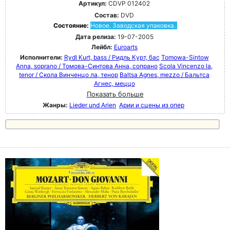
Артикул:
CDVP 012402
Состав:
DVD
Состояние:
Новое. Заводская упаковка.
Дата релиза:
19-07-2005
Лейбл:
Euroarts
Исполнители:
Rydl Kurt, bass / Ридль Курт, бас
Tomowa-Sintow
Anna, soprano / Томова-Синтова Анна, сопрано
Scola Vincenzo la,
tenor / Скола Винченцо ла, тенор
Baltsa Agnes, mezzo / Бальтса
Агнес, меццо
Показать больше
Жанры:
Lieder und Arien
Арии и сцены из опер