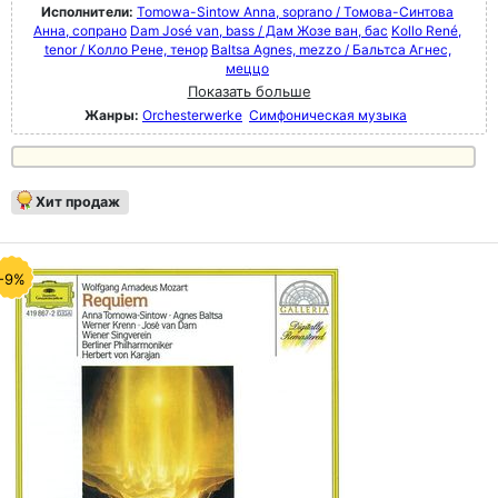
Исполнители:
Tomowa-Sintow Anna, soprano / Томова-Синтова
Анна, сопрано
Dam José van, bass / Дам Жозе ван, бас
Kollo René,
tenor / Колло Рене, тенор
Baltsa Agnes, mezzo / Бальтса Агнес,
меццо
Показать больше
Жанры:
Orchesterwerke
Симфоническая музыка
Хит продаж
-9%