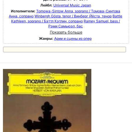
Лейбл:
Universal Music Japan
Исполнители:
Tomowa-Sintow Anna, soprano / Томова-Синтова
Анна, сопрано
Winbergh Gösta, tenor / Винберг Йёста, тенор
Battle
Kathleen, soprano / Бэттл Кэтлин, сопрано
Ramey Samuel, bass /
Рэми Самьюэл, бас
Показать больше
Жанры:
Арии и сцены из опер