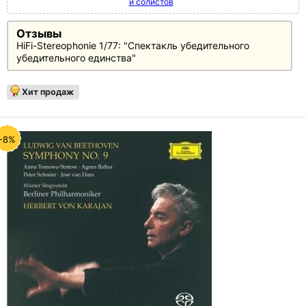
и солистов
Отзывы
HiFi-Stereophonie 1/77: "Спектакль убедительного
убедительного единства"
Хит продаж
-8%