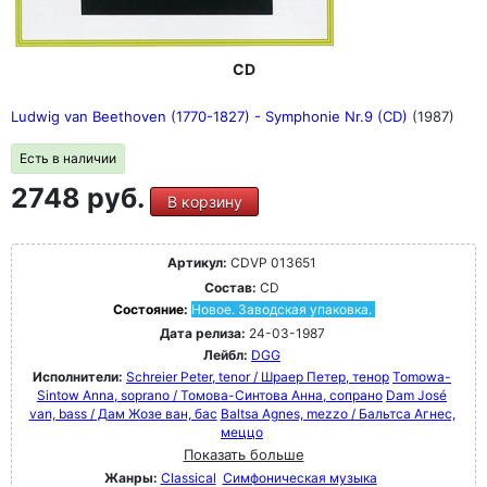
CD
Ludwig van Beethoven (1770-1827) - Symphonie Nr.9 (CD)
(1987)
Есть в наличии
2748 руб.
В корзину
Артикул:
CDVP 013651
Состав:
CD
Состояние:
Новое. Заводская упаковка.
Дата релиза:
24-03-1987
Лейбл:
DGG
Исполнители:
Schreier Peter, tenor / Шраер Петер, тенор
Tomowa-
Sintow Anna, soprano / Томова-Синтова Анна, сопрано
Dam José
van, bass / Дам Жозе ван, бас
Baltsa Agnes, mezzo / Бальтса Агнес,
меццо
Показать больше
Жанры:
Classical
Симфоническая музыка