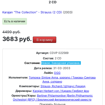
2 CD
Karajan "The Collection" - Strauss (2 CD)
(2003)
Есть в наличии
4499
руб.
3683 руб.
В корзину
Артикул:
CDVP 022569
Состав:
2 CD
Состояние:
Новое. Заводская упаковка.
Дата релиза:
31-03-2003
Лейбл:
DGG
Исполнители:
Tomowa-Sintow Anna, soprano / Томова-Синтова
Анна, сопрано
Композиторы:
Strauss, Richard / Штраус Рихард
Дирижеры:
Karajan Herbert von / Караян Герберт фон
Оркестры/Хоры:
Berliner Philarmoniker (Berlin Philharmonic
Orchestra) (BPO) / Берлинский филармонический оркестр
Показать больше