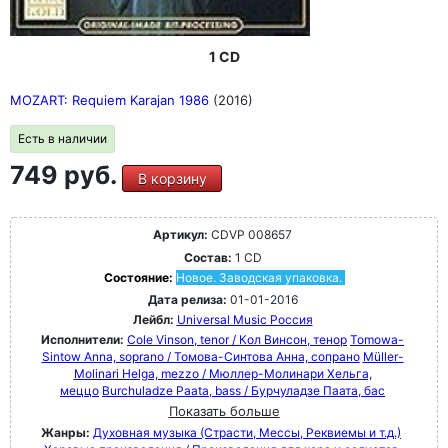
1 CD
MOZART: Requiem Karajan 1986
(2016)
Есть в наличии
749 руб.
В корзину
Артикул:
CDVP 008657
Состав:
1 CD
Состояние:
Новое. Заводская упаковка.
Дата релиза:
01-01-2016
Лейбл:
Universal Music Россия
Исполнители:
Cole Vinson, tenor / Кол Винсон, тенор
Tomowa-
Sintow Anna, soprano / Томова-Синтова Анна, сопрано
Müller-
Molinari Helga, mezzo / Мюллер-Молинари Хельга,
меццо
Burchuladze Paata, bass / Бурчуладзе Паата, бас
Показать больше
Жанры:
Духовная музыка (Страсти, Мессы, Реквиемы и т.д.)