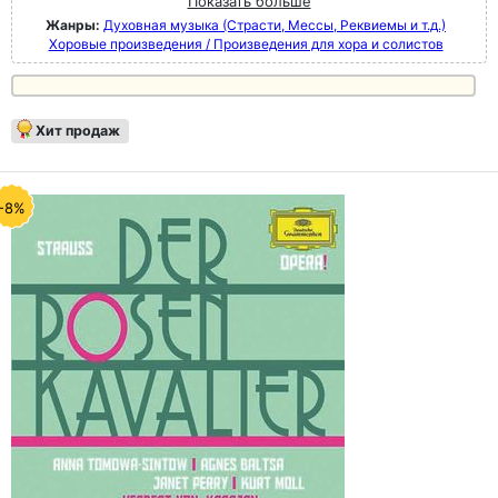
Показать больше
Жанры:
Духовная музыка (Страсти, Мессы, Реквиемы и т.д.)
Хоровые произведения / Произведения для хора и солистов
Хит продаж
-8%