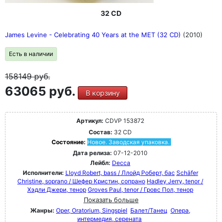
32 CD
James Levine - Celebrating 40 Years at the MET (32 CD)
(2010)
Есть в наличии
158149
руб.
63065 руб.
В корзину
Артикул:
CDVP 153872
Состав:
32 CD
Состояние:
Новое. Заводская упаковка.
Дата релиза:
07-12-2010
Лейбл:
Decca
Исполнители:
Lloyd Robert, bass / Ллойд Роберт, бас
Schäfer
Christine, soprano / Шефер Кристин, сопрано
Hadley Jerry, tenor /
Хэдли Джери, тенор
Groves Paul, tenor / Гровс Пол, тенор
Показать больше
Жанры:
Oper, Oratorium, Singspiel
Балет/Танец
Опера,
интермедия, серената