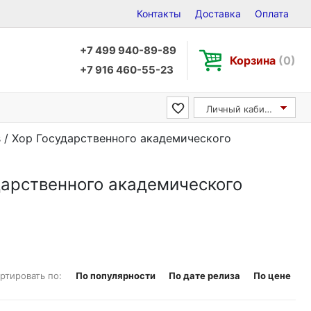
Контакты
Доставка
Оплата
+7 499 940-89-89
Корзина
(0)
+7 916 460-55-23
Личный кабинет
us / Хор Государственного академического
ударственного академического
ртировать по:
По популярности
По дате релиза
По цене