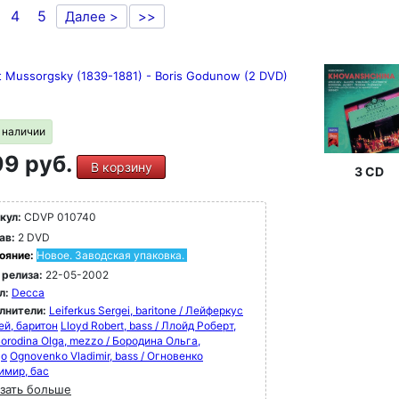
4
5
Далее >
>>
 Mussorgsky (1839-1881) - Boris Godunow (2 DVD)
в наличии
9 руб.
В корзину
3 CD
кул:
CDVP 010740
ав:
2 DVD
ояние:
Новое. Заводская упаковка.
 релиза:
22-05-2002
л:
Decca
лнители:
Leiferkus Sergei, baritone / Лейферкус
ей, баритон
Lloyd Robert, bass / Ллойд Роберт,
orodina Olga, mezzo / Бородина Ольга,
цо
Ognovenko Vladimir, bass / Огновенко
имир, бас
зать больше