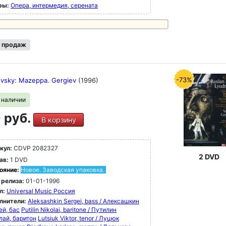
ры:
Опера, интермедия, серената
 продаж
-73%
ovsky: Mazeppa. Gergiev
(1996)
в наличии
 руб.
В корзину
кул:
CDVP 2082327
2 DVD
ав:
1 DVD
ояние:
Новое. Заводская упаковка.
 релиза:
01-01-1996
л:
Universal Music Россия
лнители:
Aleksashkin Sergei, bass / Алексашкин
ей, бас
Putilin Nikolai, baritone / Путилин
лай, баритон
Lutsiuk Viktor, tenor / Луцюк