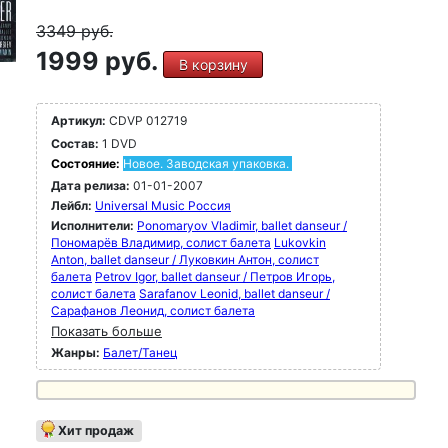
3349
руб.
1999 руб.
В корзину
Артикул:
CDVP 012719
Состав:
1 DVD
Состояние:
Новое. Заводская упаковка.
Дата релиза:
01-01-2007
Лейбл:
Universal Music Россия
Исполнители:
Ponomaryov Vladimir, ballet danseur /
Пономарёв Владимир, солист балета
Lukovkin
Anton, ballet danseur / Луковкин Антон, солист
балета
Petrov Igor, ballet danseur / Петров Игорь,
солист балета
Sarafanov Leonid, ballet danseur /
Сарафанов Леонид, солист балета
Показать больше
Жанры:
Балет/Танец
Хит продаж