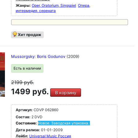
Жанры:
Oper, Oratorium, Singspiel
Опера,
интермедия, серената
Хит продаж
Mussorgsky: Boris Godunov
(2009)
Есть в наличии
2199
руб.
1499 руб.
В корзину
Артикул:
CDVP 062860
Состав:
2 DVD
Состояние:
Новое. Заводская упаковка.
Дата релиза:
01-01-2009
Лейбл:
Universal Music Россия