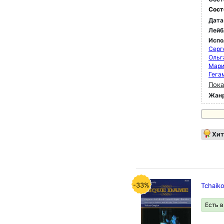
Сост
Дата
Лейб
Испо
Серг
Ольг
Мари
Гега
Пока
Жан
Хит
-33%
Tchaik
Есть 