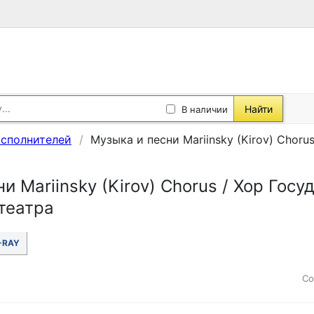
Найти
В наличии
исполнителей
Музыка и песни Mariinsky (Kirov) Chor
и Mariinsky (Kirov) Chorus / Хор Гос
театра
-RAY
Со