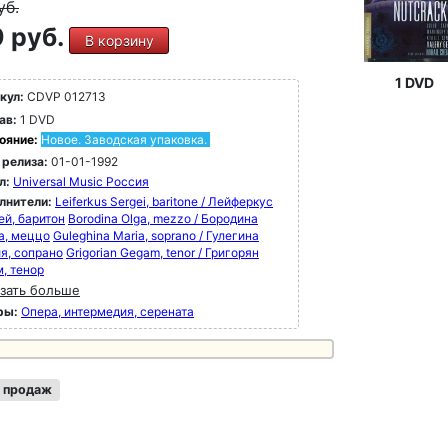
уб.
 руб.
В корзину
1 DVD
кул:
CDVP 012713
ав:
1 DVD
ояние:
Новое. Заводская упаковка.
 релиза:
01-01-1992
л:
Universal Music Россия
лнители:
Leiferkus Sergei, baritone / Лейферкус
ей, баритон
Borodina Olga, mezzo / Бородина
а, меццо
Guleghina Maria, soprano / Гулегина
я, сопрано
Grigorian Gegam, tenor / Григорян
м, тенор
зать больше
ры:
Опера, интермедия, серената
 продаж