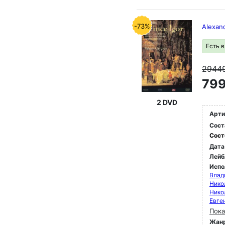
-73%
Alexand
Есть 
2944
799
2 DVD
Арти
Сост
Сост
Дата
Лейб
Испо
Влад
Нико
Нико
Евге
Пока
Жан