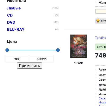
Носители
Жан
Любые
(105)
CD
(59)
Хит
DVD
(42)
BLU-RAY
(4)
Tchaik
Цена
Есть 
749
1 DVD
Арти
Сост
Сост
Дата
Лейб
Испо
Серг
Нико