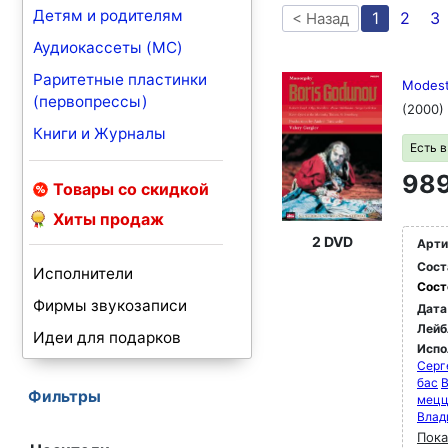
Детям и родителям
1
2
3
< Назад
Аудиокассеты (MC)
Раритетные пластинки
Modest
(первопрессы)
(2000)
Книги и Журналы
Есть 
989
Товары со скидкой
Хиты продаж
2 DVD
Арти
Сост
Исполнители
Сост
Фирмы звукозаписи
Дата
Лейб
Идеи для подарков
Испо
Серг
бас
B
Фильтры
мец
Влад
Пока