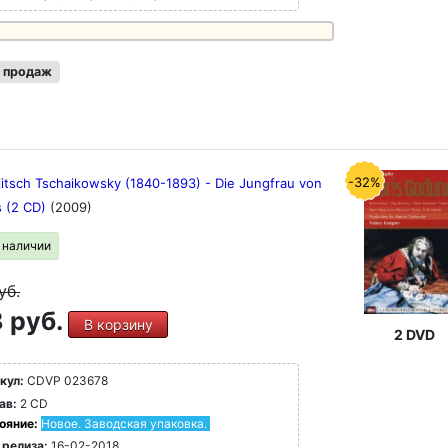
 продаж
-32%
ljitsch Tschaikowsky (1840-1893) - Die Jungfrau von
s (2 CD)
(2009)
в наличии
уб.
 руб.
В корзину
2 DVD
кул:
CDVP 023678
ав:
2 CD
ояние:
Новое. Заводская упаковка.
 релиза:
16-02-2018