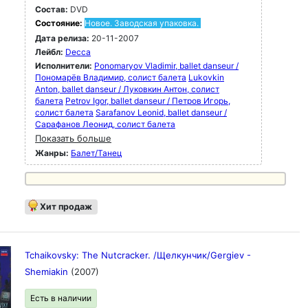
Состав:
DVD
Состояние:
Новое. Заводская упаковка.
Дата релиза:
20-11-2007
Лейбл:
Decca
Исполнители:
Ponomaryov Vladimir, ballet danseur /
Пономарёв Владимир, солист балета
Lukovkin
Anton, ballet danseur / Луковкин Антон, солист
балета
Petrov Igor, ballet danseur / Петров Игорь,
солист балета
Sarafanov Leonid, ballet danseur /
Сарафанов Леонид, солист балета
Показать больше
Жанры:
Балет/Танец
Хит продаж
Tchaikovsky: The Nutcracker. /Щелкунчик/Gergiev -
Shemiakin
(2007)
Есть в наличии