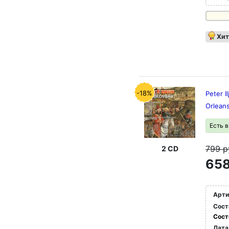
Хит
-18%
Peter I
Orlean
Есть 
799
р
2 CD
658
Арти
Сост
Сост
Дата