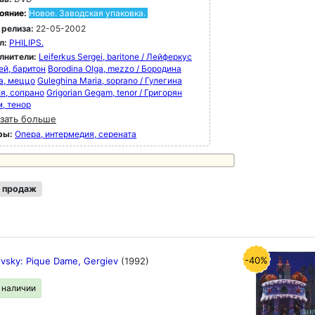
ояние:
Новое. Заводская упаковка.
 релиза:
22-05-2002
л:
PHILIPS.
лнители:
Leiferkus Sergei, baritone / Лейферкус
ей, баритон
Borodina Olga, mezzo / Бородина
а, меццо
Guleghina Maria, soprano / Гулегина
я, сопрано
Grigorian Gegam, tenor / Григорян
м, тенор
зать больше
ры:
Опера, интермедия, серената
 продаж
-40%
ovsky: Pique Dame, Gergiev
(1992)
в наличии