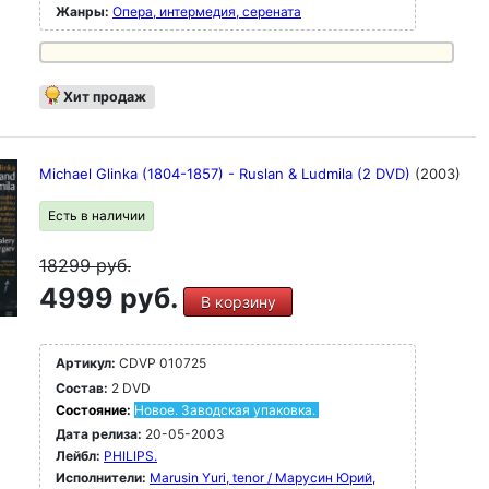
Жанры:
Опера, интермедия, серената
Хит продаж
Michael Glinka (1804-1857) - Ruslan & Ludmila (2 DVD)
(2003)
Есть в наличии
18299
руб.
4999 руб.
В корзину
Артикул:
CDVP 010725
Состав:
2 DVD
Состояние:
Новое. Заводская упаковка.
Дата релиза:
20-05-2003
Лейбл:
PHILIPS.
Исполнители:
Marusin Yuri, tenor / Марусин Юрий,