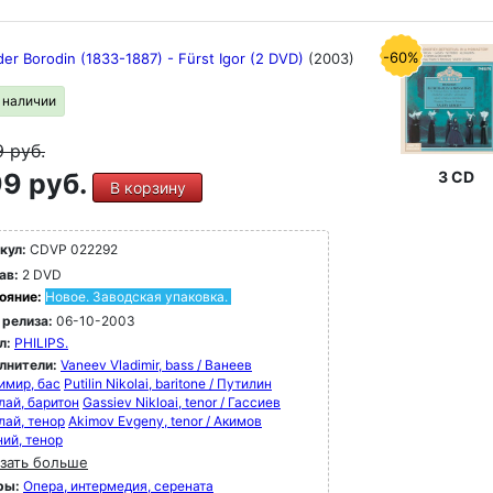
-60%
er Borodin (1833-1887) - Fürst Igor (2 DVD)
(2003)
в наличии
9
руб.
9 руб.
3 CD
В корзину
кул:
CDVP 022292
ав:
2 DVD
ояние:
Новое. Заводская упаковка.
 релиза:
06-10-2003
л:
PHILIPS.
лнители:
Vaneev Vladimir, bass / Ванеев
имир, бас
Putilin Nikolai, baritone / Путилин
лай, баритон
Gassiev Nikloai, tenor / Гассиев
лай, тенор
Akimov Evgeny, tenor / Акимов
ний, тенор
зать больше
ры:
Опера, интермедия, серената