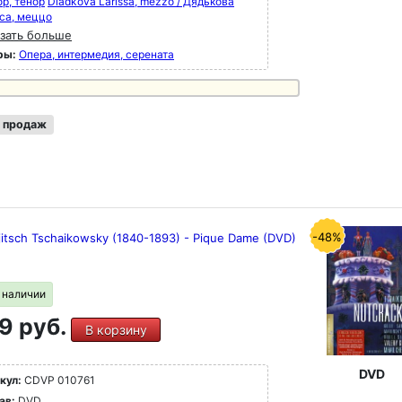
ор, тенор
Diadkova Larissa, mezzo / Дядькова
са, меццо
зать больше
ры:
Опера, интермедия, серената
 продаж
-48%
ljitsch Tschaikowsky (1840-1893) - Pique Dame (DVD)
в наличии
9 руб.
В корзину
DVD
кул:
CDVP 010761
ав:
DVD