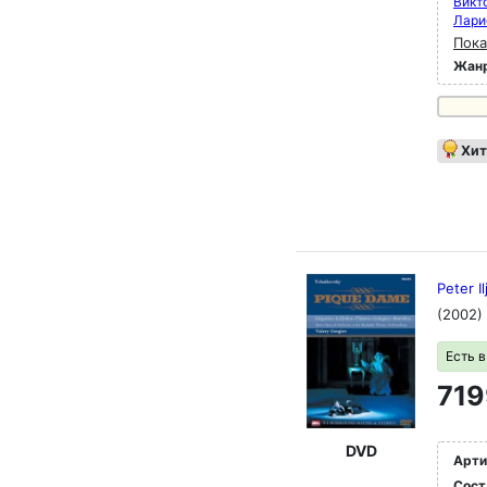
Викт
Лари
Пока
Жан
Хит
Peter I
(2002)
Есть 
719
DVD
Арти
Сост