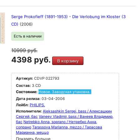
Serge Prokofieff (1891-1953) - Die Verlobung im Kloster (3
CD)
(2006)
Есть в наличии
10999
руб.
4398 руб.
В корзину
Артикул:
CDVP 022793
Состав:
3 CD
Состояние:
Новое. Заводская упаковка.
Дата релиза:
03-04-2006
Лейбл:
PHILIPS.
Исполнители:
Aleksashkin Sergei, bass / Алексашкин
Сергей, бас
Vaneev Vladimir, bass / Ванеев Владимир,
бас
Netrebko Anna, soprano / Нетребко Анна,
сопрано
Tarassova Marianna, mezzo / Тарасова
Марианна, меццо
Показать больше