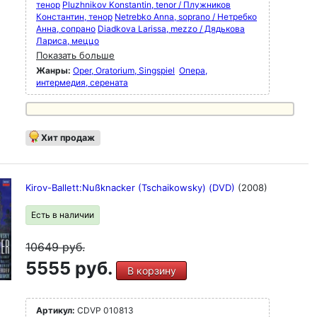
тенор
Pluzhnikov Konstantin, tenor / Плужников
Константин, тенор
Netrebko Anna, soprano / Нетребко
Анна, сопрано
Diadkova Larissa, mezzo / Дядькова
Лариса, меццо
Показать больше
Жанры:
Oper, Oratorium, Singspiel
Опера,
интермедия, серената
Хит продаж
Kirov-Ballett:Nußknacker (Tschaikowsky) (DVD)
(2008)
Есть в наличии
10649
руб.
5555 руб.
В корзину
Артикул:
CDVP 010813