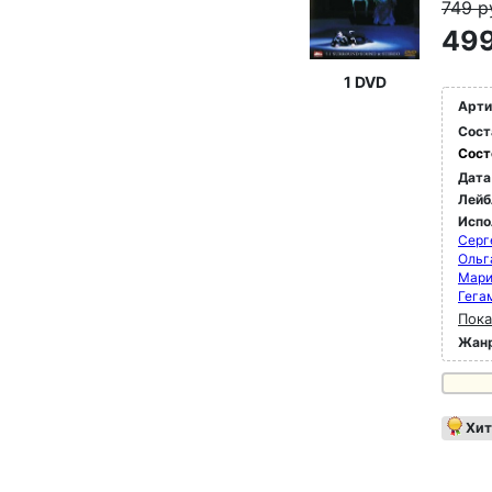
749
р
499
1 DVD
Арти
Сост
Сост
Дата
Лейб
Испо
Серг
Ольг
Мари
Гега
Пока
Жан
Хит