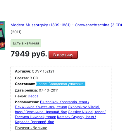
Modest Mussorgsky (1839-1881) - Chowanschtschina (3 CD)
(2011)
Есть в наличии
7949 руб.
В корзину
Артикул:
CDVP 152121
Состав:
3 CD
Состояние:
Новое. Заводская упаковка.
Дата релиза:
07-10-2011
Лейбл:
Decca
Исполнители:
Pluzhnikov Konstantin, tenor /
Плужников Константин, тенор
Okhotnikov Nikolai,
bass / Охотников Николай, бас
Gassiev Nikloai, tenor /
Гассиев Николай, тенор
Karasev Grygory, bass /
Карасёв Григорий, бас
Показать больше