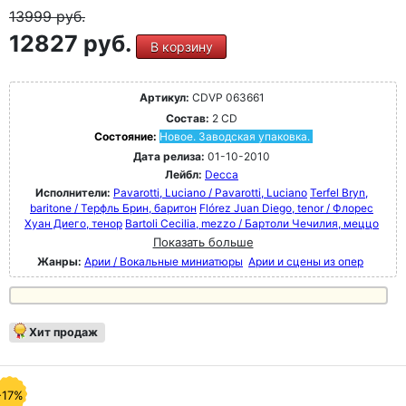
13999
руб.
12827 руб.
В корзину
Артикул:
CDVP 063661
Состав:
2 CD
Состояние:
Новое. Заводская упаковка.
Дата релиза:
01-10-2010
Лейбл:
Decca
Исполнители:
Pavarotti, Luciano / Pavarotti, Luciano
Terfel Bryn,
baritone / Терфль Брин, баритон
Flórez Juan Diego, tenor / Флорес
Хуан Диего, тенор
Bartoli Cecilia, mezzo / Бартоли Чечилия, меццо
Показать больше
Жанры:
Арии / Вокальные миниатюры
Арии и сцены из опер
Хит продаж
-17%