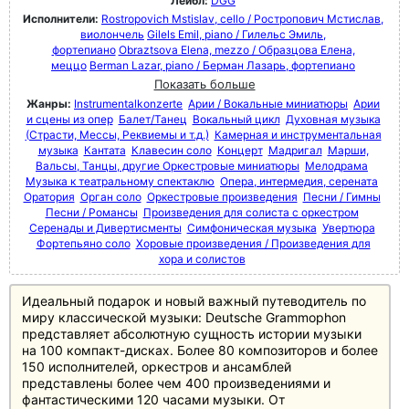
Лейбл:
DGG
Исполнители:
Rostropovich Mstislav, cello / Ростропович Мстислав,
виолончель
Gilels Emil, piano / Гилельс Эмиль,
фортепиано
Obraztsova Elena, mezzo / Образцова Елена,
меццо
Berman Lazar, piano / Берман Лазарь, фортепиано
Показать больше
Жанры:
Instrumentalkonzerte
Арии / Вокальные миниатюры
Арии
и сцены из опер
Балет/Танец
Вокальный цикл
Духовная музыка
(Страсти, Мессы, Реквиемы и т.д.)
Камерная и инструментальная
музыка
Кантата
Клавесин соло
Концерт
Мадригал
Марши,
Вальсы, Танцы, другие Оркестровые миниатюры
Мелодрама
Музыка к театральному спектаклю
Опера, интермедия, серената
Оратория
Орган соло
Оркестровые произведения
Песни / Гимны
Песни / Романсы
Произведения для солиста с оркестром
Серенады и Дивертисменты
Симфоническая музыка
Увертюра
Фортепьяно соло
Хоровые произведения / Произведения для
хора и солистов
Идеальный подарок и новый важный путеводитель по
миру классической музыки: Deutsche Grammophon
представляет абсолютную сущность истории музыки
на 100 компакт-дисках. Более 80 композиторов и более
150 исполнителей, оркестров и ансамблей
представлены более чем 400 произведениями и
фантастическими 120 часами музыки. От