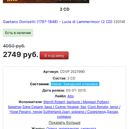
CD 79 - 100 включает шедевры XX века - от
Стравинского до Мессии. На дисках 79 - 100
2 CD
представлены шедевры XX века от Стравинского до
Мессиана, Булеза и Горецкого, а также Хольста,
Gaetano Donizetti (1797-1848) - Lucia di Lammermoor (2 CD)
(2014)
Рахманинова, Сибелиуса, Айвза, Яначека, Равеля и
многих других.
Есть в наличии
4050
руб.
2749 руб.
В корзину
Артикул:
CDVP 2527990
Состав:
2 CD
Состояние:
Новое. Заводская упаковка.
Дата релиза:
05-01-2015
Лейбл:
Alto
Исполнители:
Merrill Robert, baritone / Меррил Роберт,
баритон
Siepi Cesare, bass / Сьепи Чезаре, бас
Cioni Renato, tenor /
Чони Ренато, тенор
Sutherland Joan, soprano / Сазерленд Джоан,
сопрано
Показать больше
Жанры:
Опера, интермедия, серената