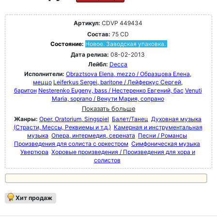
Артикул:
CDVP 449434
Состав:
75 CD
Состояние:
Новое. Заводская упаковка.
Дата релиза:
08-02-2013
Лейбл:
Decca
Исполнители:
Obraztsova Elena, mezzo / Образцова Елена,
меццо
Leiferkus Sergei, baritone / Лейферкус Сергей,
баритон
Nesterenko Eugeny, bass / Нестеренко Евгений, бас
Venuti
Maria, soprano / Венути Мария, сопрано
Показать больше
Жанры:
Oper, Oratorium, Singspiel
Балет/Танец
Духовная музыка
(Страсти, Мессы, Реквиемы и т.д.)
Камерная и инструментальная
музыка
Опера, интермедия, серената
Песни / Романсы
Произведения для солиста с оркестром
Симфоническая музыка
Увертюра
Хоровые произведения / Произведения для хора и
солистов
Хит продаж