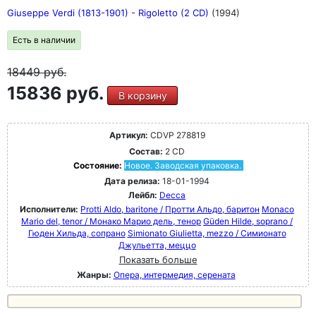
Giuseppe Verdi (1813-1901) - Rigoletto (2 CD)
(1994)
Есть в наличии
18449
руб.
15836 руб.
В корзину
Артикул:
CDVP 278819
Состав:
2 CD
Состояние:
Новое. Заводская упаковка.
Дата релиза:
18-01-1994
Лейбл:
Decca
Исполнители:
Protti Aldo, baritone / Протти Альдо, баритон
Monaco
Mario del, tenor / Монако Марио дель, тенор
Güden Hilde, soprano /
Гюден Хильда, сопрано
Simionato Giulietta, mezzo / Симионато
Джульетта, меццо
Показать больше
Жанры:
Опера, интермедия, серената