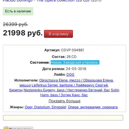
Есть в наличии
26399
руб.
21998 руб.
В корзину
Артикул:
CDVP 094881
Состав:
26 CD
Состояние:
Новое. Заводская упаковка.
Дата релиза:
24-05-2018
Лейбл:
DGG
Исполнители:
Obraztsova Elena, mezzo / Образцова Елена,
меццо
Leiferkus Sergei, baritone / Лейферкус Сергей,
баритон
Nesterenko Eugeny, bass / Нестеренко Евгений, бас
Sotin
Hans, bass / Зотин Ханс, бас
Показать больше
Жанры:
Oper, Oratorium, Singspiel
Опера, интермедия, серената