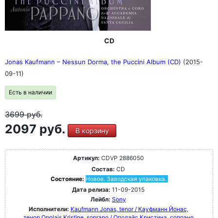
CD
Jonas Kaufmann – Nessun Dorma, the Puccini Album (CD)
(2015-
09-11)
Есть в наличии
3699
руб.
2097 руб.
В корзину
Артикул:
CDVP 2886050
Состав:
CD
Состояние:
Новое. Заводская упаковка.
Дата релиза:
11-09-2015
Лейбл:
Sony
Исполнители:
Kaufmann Jonas, tenor / Кауфманн Йонас,
тенор
Opolais Kristine, soprano / Ополайс Кристина, сопрано