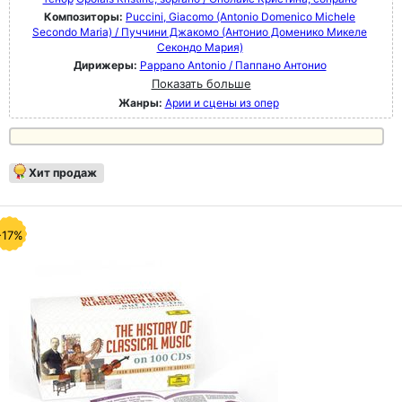
Композиторы:
Puccini, Giacomo (Antonio Domenico Michele
Secondo Maria) / Пуччини Джакомо (Антонио Доменико Микеле
Секондо Мария)
Дирижеры:
Pappano Antonio / Паппано Антонио
Показать больше
Жанры:
Арии и сцены из опер
Хит продаж
-17%