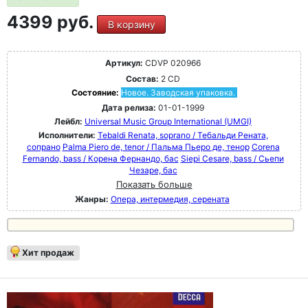
4399 руб.
В корзину
Артикул:
CDVP 020966
Состав:
2 CD
Состояние:
Новое. Заводская упаковка.
Дата релиза:
01-01-1999
Лейбл:
Universal Music Group International (UMGI)
Исполнители:
Tebaldi Renata, soprano / Тебальди Рената,
сопрано
Palma Piero de, tenor / Пальма Пьеро де, тенор
Corena
Fernando, bass / Корена Фернандо, бас
Siepi Cesare, bass / Сьепи
Чезаре, бас
Показать больше
Жанры:
Опера, интермедия, серената
Хит продаж