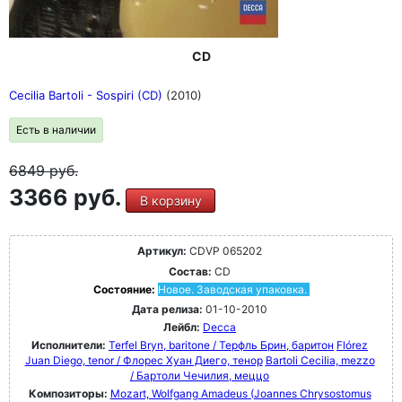
CD
Cecilia Bartoli - Sospiri (CD)
(2010)
Есть в наличии
6849
руб.
3366 руб.
В корзину
Артикул:
CDVP 065202
Состав:
CD
Состояние:
Новое. Заводская упаковка.
Дата релиза:
01-10-2010
Лейбл:
Decca
Исполнители:
Terfel Bryn, baritone / Терфль Брин, баритон
Flórez
Juan Diego, tenor / Флорес Хуан Диего, тенор
Bartoli Cecilia, mezzo
/ Бартоли Чечилия, меццо
Композиторы:
Mozart, Wolfgang Amadeus (Joannes Chrysostomus