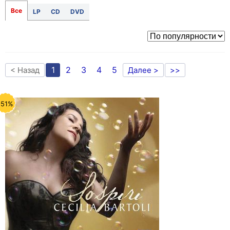
Все
LP
CD
DVD
1
2
3
4
5
< Назад
Далее >
>>
-51%