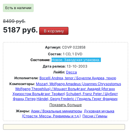
Есть в наличии
8499
руб.
5187 руб.
В корзину
Артикул:
CDVP 022858
Состав:
1 CD, 1 DVD
Состояние:
Новое. Заводская упаковка.
Дата релиза:
13-10-2003
Лейбл:
Decca
Исполнители:
Bocelli Andrea, tenor / Бочелли Андреа, тенор
Композиторы:
Mozart, Wolfgang Amadeus (Joannes Chrysostomus
Wolfgang Theophilus) / Моцарт Вольфганг Амадей (Иоганн
Хризостом Вольфганг Теофил)
Schubert, Franz Peter / Шуберт
Франц Петер
Händel, Georg Frederic / Гендель Георг Фридрих
Показать больше
Жанры:
Арии / Вокальные миниатюры
Духовная музыка
(Страсти, Мессы, Реквиемы и т.д.)
Песни / Гимны