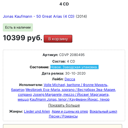
4 CD
Jonas Kaufmann - 50 Great Arias (4 CD)
(2014)
Есть в наличии
10399 руб.
В корзину
Артикул:
CDVP 2080495
Состав:
4 CD
Состояние:
Новое. Заводская упаковка.
Дата релиза:
30-10-2020
Лейбл:
Decca
Исполнители:
Volle Michael, baritone / Фолле Михель,
баритон
Westbroek Eva-Maria, soprano / Вестрбрэк Эва-Мария,
сопрано
Joswig Margarete, mezzo / Йосвиг Маргарита,
меццо
Kaufmann Jonas, tenor / Кауфманн Йонас, тенор
Показать больше
Жанры:
Lieder und Arien
Арии и сцены из опер
Вокальный цикл
Песни / Романсы