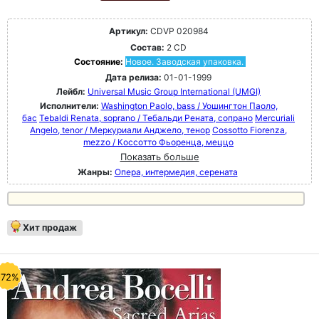
Артикул:
CDVP 020984
Состав:
2 CD
Состояние:
Новое. Заводская упаковка.
Дата релиза:
01-01-1999
Лейбл:
Universal Music Group International (UMGI)
Исполнители:
Washington Paolo, bass / Уошингтон Паоло,
бас
Tebaldi Renata, soprano / Тебальди Рената, сопрано
Mercuriali
Angelo, tenor / Меркуриали Анджело, тенор
Cossotto Fiorenza,
mezzo / Коссотто Фьоренца, меццо
Показать больше
Жанры:
Опера, интермедия, серената
Хит продаж
-72%