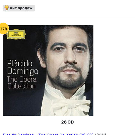
Хит продаж
-17%
26 CD
Placido Domingo - The Opera Collection (26 CD)
(2011)