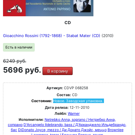
CD
Gioacchino Rossini (1792-1868) - Stabat Mater (CD)
(2010)
Есть в наличии
6249
руб.
5696 руб.
В корзину
Артикул:
CDVP 068258
Состав:
CD
Состояние:
Новое. Заводская упаковка.
Дата релиза:
12-11-2010
Лейбл:
Warner
Исполнители:
Netrebko Anna, soprano / Нетребко Анна,
сопрано
D'Arcangelo Ildebrando, bass / Д'Арканджело Ильдебрандо,
бас
DiDonato Joyce, mezzo / Ди Донато Джойс, меццо
Brownlee
Lawrence, tenor / Браунли Лоренс, тенор