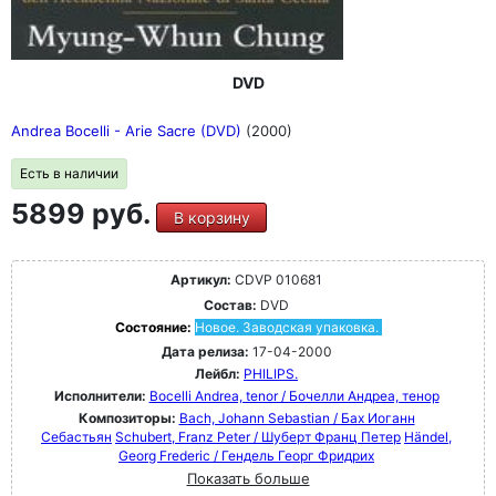
DVD
Andrea Bocelli - Arie Sacre (DVD)
(2000)
Есть в наличии
5899 руб.
В корзину
Артикул:
CDVP 010681
Состав:
DVD
Состояние:
Новое. Заводская упаковка.
Дата релиза:
17-04-2000
Лейбл:
PHILIPS.
Исполнители:
Bocelli Andrea, tenor / Бочелли Андреа, тенор
Композиторы:
Bach, Johann Sebastian / Бах Иоганн
Себастьян
Schubert, Franz Peter / Шуберт Франц Петер
Händel,
Georg Frederic / Гендель Георг Фридрих
Показать больше