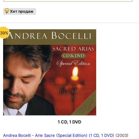
Хит продаж
-39%
1 CD, 1 DVD
Andrea Bocelli - Arie Sacre (Special Edition) (1 CD, 1 DVD)
(2003)