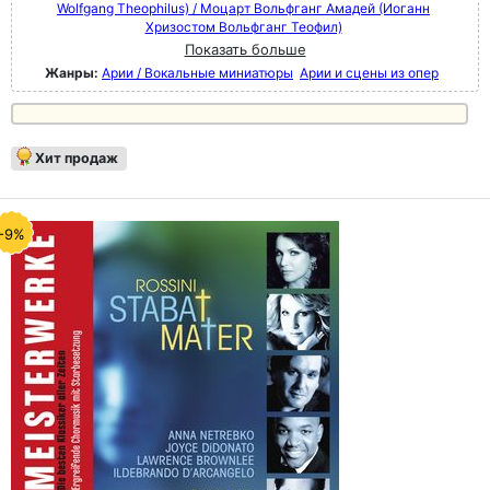
Wolfgang Theophilus) / Моцарт Вольфганг Амадей (Иоганн
Хризостом Вольфганг Теофил)
Показать больше
Жанры:
Арии / Вокальные миниатюры
Арии и сцены из опер
Хит продаж
-9%