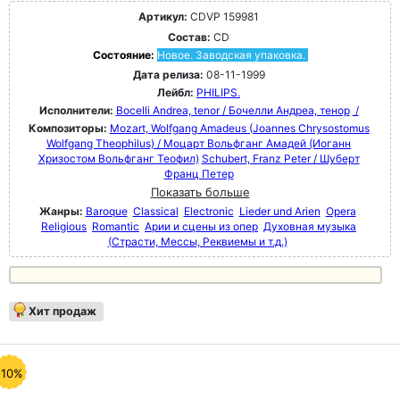
Артикул:
CDVP 159981
Состав:
CD
Состояние:
Новое. Заводская упаковка.
Дата релиза:
08-11-1999
Лейбл:
PHILIPS.
Исполнители:
Bocelli Andrea, tenor / Бочелли Андреа, тенор
/
Композиторы:
Mozart, Wolfgang Amadeus (Joannes Chrysostomus
Wolfgang Theophilus) / Моцарт Вольфганг Амадей (Иоганн
Хризостом Вольфганг Теофил)
Schubert, Franz Peter / Шуберт
Франц Петер
Показать больше
Жанры:
Baroque
Classical
Electronic
Lieder und Arien
Opera
Religious
Romantic
Арии и сцены из опер
Духовная музыка
(Страсти, Мессы, Реквиемы и т.д.)
Хит продаж
-10%