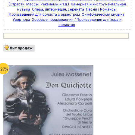
(Страсти, Мессы, Реквиемы и т.д.)
Камерная и инструментальная
музыка
Опера, интермедия, серената
Песни / Романсы
Произведения для солиста с оркестром
Симфоническая музыка
Увертюра
Хоровые произведения / Произведения для хора и
солистов
Хит продаж
-27%