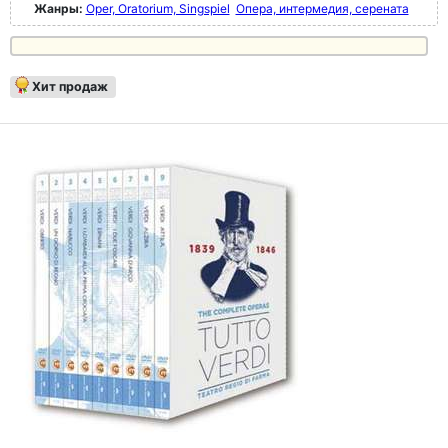
Жанры:
Oper, Oratorium, Singspiel
Опера, интермедия, серената
Хит продаж