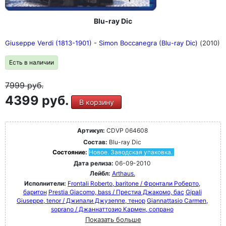
Blu-ray Dic
Giuseppe Verdi (1813-1901) - Simon Boccanegra (Blu-ray Dic)
(2010)
Есть в наличии
7999
руб.
4399 руб.
В корзину
Артикул:
CDVP 064608
Состав:
Blu-ray Dic
Состояние:
Новое. Заводская упаковка.
Дата релиза:
06-09-2010
Лейбл:
Arthaus.
Исполнители:
Frontali Roberto, baritone / Фронтали Роберто,
баритон
Prestia Giacomo, bass / Престиа Джакомо, бас
Gipali
Giuseppe, tenor / Джипали Джузеппе, тенор
Giannattasio Carmen,
soprano / Джаннаттозио Кармен, сопрано
Показать больше