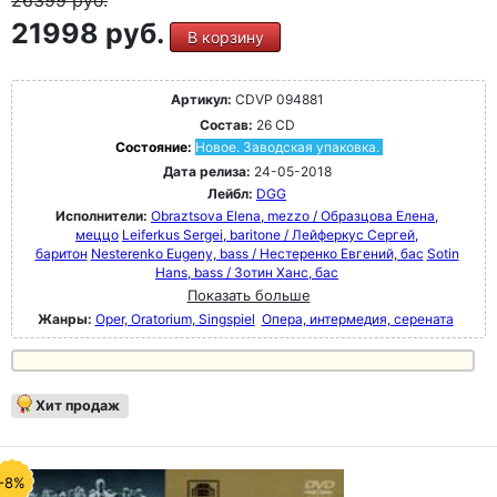
26399
руб.
21998 руб.
В корзину
Артикул:
CDVP 094881
Состав:
26 CD
Состояние:
Новое. Заводская упаковка.
Дата релиза:
24-05-2018
Лейбл:
DGG
Исполнители:
Obraztsova Elena, mezzo / Образцова Елена,
меццо
Leiferkus Sergei, baritone / Лейферкус Сергей,
баритон
Nesterenko Eugeny, bass / Нестеренко Евгений, бас
Sotin
Hans, bass / Зотин Ханс, бас
Показать больше
Жанры:
Oper, Oratorium, Singspiel
Опера, интермедия, серената
Хит продаж
-8%