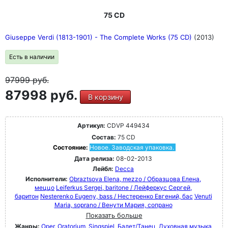
75 CD
Giuseppe Verdi (1813-1901) - The Complete Works (75 CD)
(2013)
Есть в наличии
97999
руб.
87998 руб.
В корзину
Артикул:
CDVP 449434
Состав:
75 CD
Состояние:
Новое. Заводская упаковка.
Дата релиза:
08-02-2013
Лейбл:
Decca
Исполнители:
Obraztsova Elena, mezzo / Образцова Елена,
меццо
Leiferkus Sergei, baritone / Лейферкус Сергей,
баритон
Nesterenko Eugeny, bass / Нестеренко Евгений, бас
Venuti
Maria, soprano / Венути Мария, сопрано
Показать больше
Жанры:
Oper, Oratorium, Singspiel
Балет/Танец
Духовная музыка