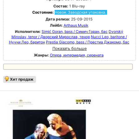
Состав:
1 Blu-ray
Состояние:
Новое. Заводская упаковка.
Дата релиза:
25-09-2015
Лейбл:
Arthaus Musik
Исполнители:
Simić Goran, bass / Симич Горан, бас
Dvorský
Miroslav, tenor / Дворский Мирослав, тенор
Nucci Leo, baritone /
Нуччи Лео, баритон
Prestia Giacomo, bass / Престиа Джакомо, бас
Показать больше
Жанры:
Опера, интермедия, серената
Хит продаж