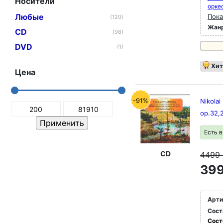
Носители
орке
Любые
Пока
(120)
Жан
CD
(98)
DVD
(1)
Хит
Цена
-91%
Nikolai
op.32,
Есть 
CD
4499
399
Арти
Сост
Сост