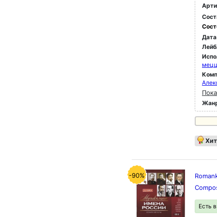
Арти
Сост
Сост
Дата
Лейб
Испо
мец
Комп
Алек
Пока
Жан
Хит
-90%
Romanko
Compos
Есть 