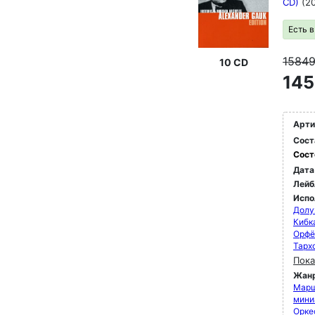
CD)
(2
Есть 
1584
10 CD
145
Арти
Сост
Сост
Дата
Лейб
Испо
Долу
Кибк
Орфё
Тарх
Пока
Жан
Марш
мини
Орке