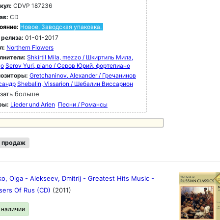
кул:
CDVP 187236
ав:
CD
ояние:
Новое. Заводская упаковка.
 релиза:
01-01-2017
л:
Northern Flowers
лнители:
Shkirtil Mila, mezzo / Шкиртиль Мила,
цо
Serov Yuri, piano / Серов Юрий, фортепиано
озиторы:
Gretchaninov, Alexander / Гречанинов
сандр
Shebalin, Vissarion / Шебалин Виссарион
зать больше
ры:
Lieder und Arien
Песни / Романсы
 продаж
, Olga - Alekseev, Dmitrij - Greatest Hits Music -
ers Of Rus (CD)
(2011)
в наличии