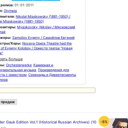
 релиза:
01-01-2011
л:
Olympia
лнители:
Nikolai Miaskowsky (1881-1950) /
ai Miaskowsky (1881-1950)
озиторы:
Myaskovsky, Nikolay / Мясковский
лай
ижеры:
Samoilov Evgeny / Самойлов Евгений
естры/Хоры:
Novaya Opera Theatre had the
of Evgeny Kolobov / Оркестр театра "Новая
а"
зать больше
ры:
Orchesterwerke
Камерная и
рументальная музыка
Произведения для
ста с оркестром
Серенады и Дивертисменты
тюра
 продаж
-8%
er Gauk Edition Vol.1 (Historical Russian Archives) (10