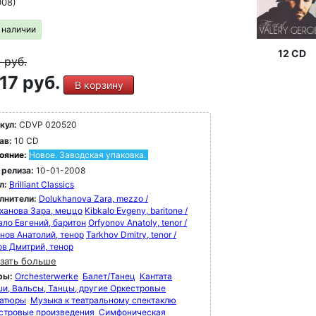
008)
в наличии
12 CD
9
руб.
17 руб.
В корзину
кул:
CDVP 020520
ав:
10 CD
ояние:
Новое. Заводская упаковка.
 релиза:
10-01-2008
л:
Brilliant Classics
лнители:
Dolukhanova Zara, mezzo /
ханова Зара, меццо
Kibkalo Evgeny, baritone /
ало Евгений, баритон
Orfyonov Anatoly, tenor /
нов Анатолий, тенор
Tarkhov Dmitry, tenor /
ов Дмитрий, тенор
зать больше
ры:
Orchesterwerke
Балет/Танец
Кантата
и, Вальсы, Танцы, другие Оркестровые
атюры
Музыка к театральному спектаклю
стровые произведения
Симфоническая