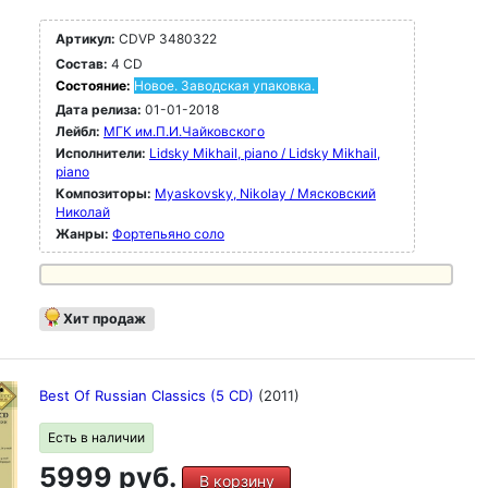
Артикул:
CDVP 3480322
Состав:
4 CD
Состояние:
Новое. Заводская упаковка.
Дата релиза:
01-01-2018
Лейбл:
МГК им.П.И.Чайковского
Исполнители:
Lidsky Mikhail, piano / Lidsky Mikhail,
piano
Композиторы:
Myaskovsky, Nikolay / Мясковский
Николай
Жанры:
Фортепьяно соло
Хит продаж
Best Of Russian Classics (5 CD)
(2011)
Есть в наличии
5999 руб.
В корзину