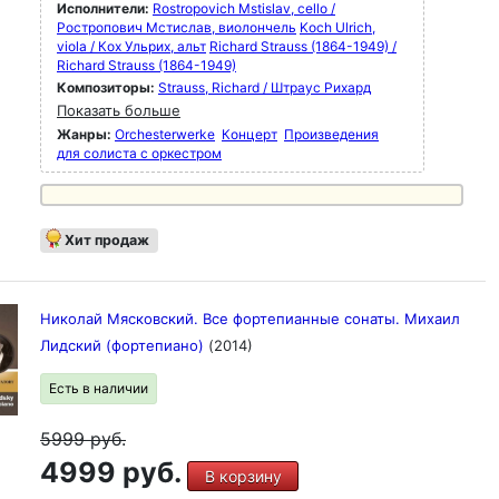
Исполнители:
Rostropovich Mstislav, cello /
Ростропович Мстислав, виолончель
Koch Ulrich,
viola / Кох Ульрих, альт
Richard Strauss (1864-1949) /
Richard Strauss (1864-1949)
Композиторы:
Strauss, Richard / Штраус Рихард
Показать больше
Жанры:
Orchesterwerke
Концерт
Произведения
для солиста с оркестром
Хит продаж
Николай Мясковский. Все фортепианные сонаты. Михаил
Лидский (фортепиано)
(2014)
Есть в наличии
5999
руб.
4999 руб.
В корзину