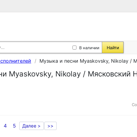
Найти
В наличии
исполнителей
Музыка и песни Myaskovsky, Nikolay /
и Myaskovsky, Nikolay / Мясковский 
Со
4
5
Далее >
>>