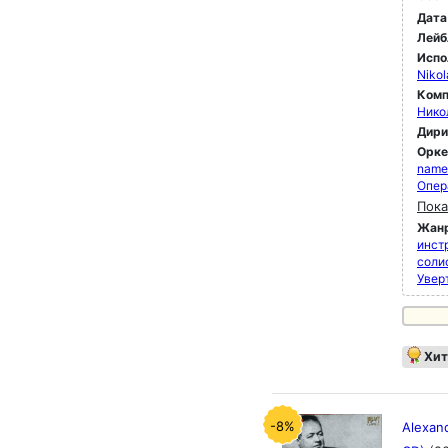
Дата
Лейб
Испо
Nikol
Комп
Нико
Дир
Орк
name 
Опер
Пока
Жан
инст
соли
Увер
Хит
-8%
Alexand