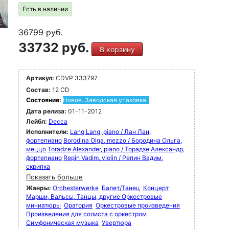
Есть в наличии
36799
руб.
33732 руб.
В корзину
Артикул:
CDVP 333797
Состав:
12 CD
Состояние:
Новое. Заводская упаковка.
Дата релиза:
01-11-2012
Лейбл:
Decca
Исполнители:
Lang Lang, piano / Лан Лан,
фортепиано
Borodina Olga, mezzo / Бородина Ольга,
меццо
Toradze Alexander, piano / Торадзе Александр,
фортепиано
Repin Vadim, violin / Репин Вадим,
скрипка
Показать больше
Жанры:
Orchesterwerke
Балет/Танец
Концерт
Марши, Вальсы, Танцы, другие Оркестровые
миниатюры
Оратория
Оркестровые произведения
Произведения для солиста с оркестром
Симфоническая музыка
Увертюра