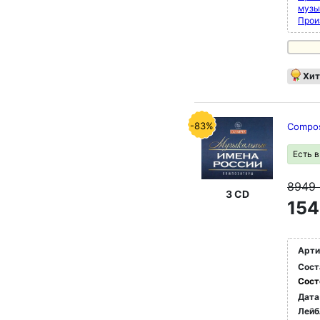
музы
Прои
Хит
-83%
Compos
Есть 
8949
3 CD
154
Арти
Сост
Сост
Дата
Лейб