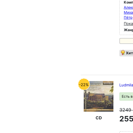
Комп
Алек
Миха
Пётр
Пока
Жан
Хит
-22%
Ludmila
Есть 
3249
255
CD