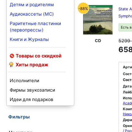
Детям и родителям
-88%
State 
Аудиокассеты (MC)
Sympho
Раритетные пластинки
Есть 
(первопрессы)
Книги и Журналы
5299
CD
658
Товары со скидкой
Хиты продаж
Арти
Сост
Сост
Исполнители
Дата
Фирмы звукозаписи
Лейб
Испо
Идеи для подарков
Acad
Комп
Нико
Фильтры
Дир
Орк
/ Ро