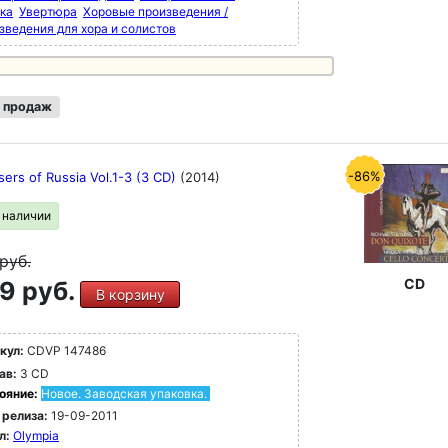
ка
Увертюра
Хоровые произведения /
зведения для хора и солистов
 продаж
-86%
ers of Russia Vol.1-3 (3 CD)
(2014)
в наличии
руб.
CD
9 руб.
В корзину
кул:
CDVP 147486
ав:
3 CD
ояние:
Новое. Заводская упаковка.
 релиза:
19-09-2011
л:
Olympia