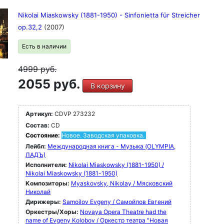
Nikolai Miaskowsky (1881-1950) - Sinfonietta für Streicher
op.32,2
(2007)
Есть в наличии
4999
руб.
2055 руб.
В корзину
Артикул:
CDVP 273232
Состав:
CD
Состояние:
Новое. Заводская упаковка.
Лейбл:
Международная книга - Музыка (OLYMPIA,
ЛАДЪ)
Исполнители:
Nikolai Miaskowsky (1881-1950) /
Nikolai Miaskowsky (1881-1950)
Композиторы:
Myaskovsky, Nikolay / Мясковский
Николай
Дирижеры:
Samoilov Evgeny / Самойлов Евгений
Оркестры/Хоры:
Novaya Opera Theatre had the
name of Evgeny Kolobov / Оркестр театра "Новая