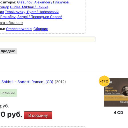
озиторы:
Glazunov, Alexander / Глазунов
сандр
Glinka, Mikhail / Глинка
ил
Tchaikovsky, Pyotr / Чайковский
Prokofiev, Sergei / Прокофьев Сергей
зать больше
ры:
Orchesterwerke
Сборник
 продаж
-17%
 Shkirtil - Sonetti Romani (CD)
(2012)
в наличии
руб.
0 руб.
4 CD
В корзину