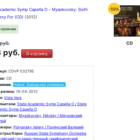
-59%
Academic Symp Capella O - Myaskovsky: Sixth
ny For (CD)
(2012)
в наличии
руб.
CD
 руб.
В корзину
кул:
CDVP 032795
ав:
CD
ояние:
Новое. Заводская упаковка.
 релиза:
16-04-2012
л:
Vista Vera
лнители:
State Academic Symp Capella O / State
emic Symp Capella O
озиторы:
Myaskovsky, Nikolay / Мясковский
лай
ижеры:
Polyansky Valery / Полянский Валерий
естры/Хоры:
Russian State Symphony Orchestra
ссийский государственный симфонический