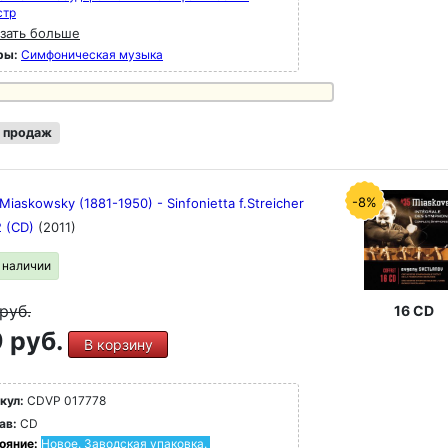
стр
зать больше
ры:
Симфоническая музыка
 продаж
-8%
 Miaskowsky (1881-1950) - Sinfonietta f.Streicher
2 (CD)
(2011)
в наличии
руб.
16 CD
 руб.
В корзину
кул:
CDVP 017778
ав:
CD
ояние:
Новое. Заводская упаковка.