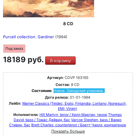
8 CD
Purcell collection. Gardiner
(1994)
Под заказ
18189 руб.
В корзину
Артикул:
CDVP 163165
Состав:
8 CD
Состояние:
Новое. Заводская упаковка.
Дата релиза:
01-01-1994
Лейбл:
Warner Classics (Teldec, Erato, Finlandia, Lontano, Nonesuch,
EMI, Virgin)
Исполнители:
Hill Martyn, tenor / Хилл Мартин, тенор
Thomas
David, bass / Томас Дейвид, бас
Varcoe Stephen, bass / Варко
Стивен, бас
Brett Charles, countertenor / Бретт Чарлз, контратенор
Показать больше