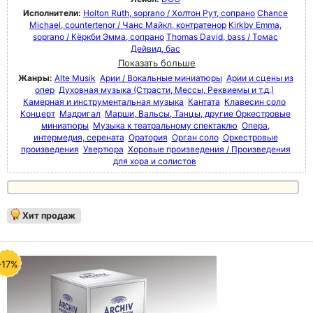
Исполнители:
Holton Ruth, soprano / Холтон Рут, сопрано
Chance
Michael, countertenor / Чанс Майкл, контратенор
Kirkby Emma,
soprano / Кёркби Эмма, сопрано
Thomas David, bass / Томас
Дейвид, бас
Показать больше
Жанры:
Alte Musik
Арии / Вокальные миниатюры
Арии и сцены из
опер
Духовная музыка (Страсти, Мессы, Реквиемы и т.д.)
Камерная и инструментальная музыка
Кантата
Клавесин соло
Концерт
Мадригал
Марши, Вальсы, Танцы, другие Оркестровые
миниатюры
Музыка к театральному спектаклю
Опера,
интермедия, серената
Оратория
Орган соло
Оркестровые
произведения
Увертюра
Хоровые произведения / Произведения
для хора и солистов
Хит продаж
-17%