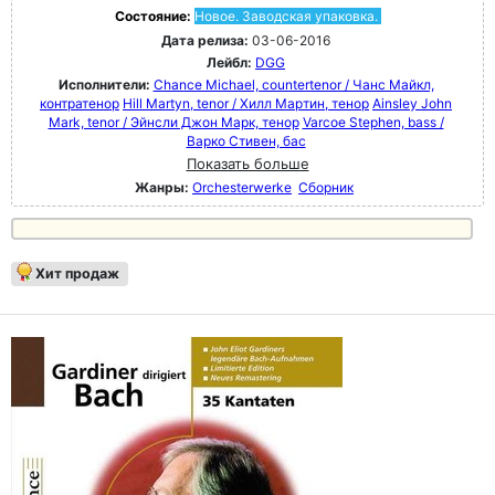
Состояние:
Новое. Заводская упаковка.
Дата релиза:
03-06-2016
Лейбл:
DGG
Исполнители:
Chance Michael, countertenor / Чанс Майкл,
контратенор
Hill Martyn, tenor / Хилл Мартин, тенор
Ainsley John
Mark, tenor / Эйнсли Джон Марк, тенор
Varcoe Stephen, bass /
Варко Стивен, бас
Показать больше
Жанры:
Orchesterwerke
Сборник
Хит продаж