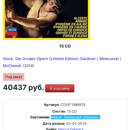
15 CD
Gluck: Die Groáen Opern (Limited Edition) Gardiner / Minkowski /
McCreesh
(2014)
Под заказ
40437 руб.
В корзину
Артикул:
CDVP 1986978
Состав:
15 CD
Состояние:
Новое. Заводская упаковка.
Дата релиза:
01-01-2014
Лейбл:
Decca Classics