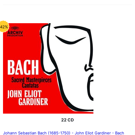
-42%
22 CD
Johann Sebastian Bach (1685-1750) - John Eliot Gardiner - Bach