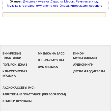
Жанры:
Духовная музыка (Страсти, Мессы, Реквиемы и т.д.)
Музыка к театральному спектаклю
Опера, интермедия, серената
ВИНИЛОВЫЕ
МУЗЫКА НА SACD
КИНО И
ПЛАСТИНКИ
МУЛЬТФИЛЬМЫ
BLU-RAY МУЗЫКА
ПОП, РОК, ДЖАЗ
АУДИОКНИГИ
DVD МУЗЫКА
КЛАССИЧЕСКАЯ
ДЕТЯМ И РОДИТЕЛЯМ
МУЗЫКА
АУДИОКАССЕТЫ (MC)
РАРИТЕТНЫЕ ПЛАСТИНКИ (ПЕРВОПРЕССЫ)
КНИГИ И ЖУРНАЛЫ