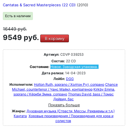
Cantatas & Sacred Masterpieces (22 CD)
(2010)
Есть в наличии
16449
руб.
9549 руб.
В корзину
Артикул:
CDVP 039253
Состав:
22 CD
Состояние:
Новое. Заводская упаковка.
Дата релиза:
14-04-2023
Лейбл:
DGG
Исполнители:
Holton Ruth, soprano / Холтон Рут, сопрано
Chance
Michael, countertenor / Чанс Майкл, контратенор
Kirkby Emma,
soprano / Кёркби Эмма, сопрано
Thomas David, bass / Томас
Дейвид, бас
Показать больше
Жанры:
Духовная музыка (Страсти, Мессы, Реквиемы и т.д.)
Кантата
Хоровые произведения / Произведения для хора и
солистов