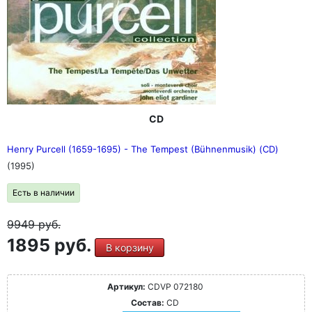
высоком уровне. Оркестр отвечает на постоянное
движение Гардинера вперед с энергией и расставляет
ритмически четкие акценты ритмически заостренные
акценты" (BWV 244)
FonoForum 12/87: "Тонкая, современная,
идиосинкразическая запись с английским
благородством и умной общей драматургией" (BWV
248)
CD
Henry Purcell (1659-1695) - The Tempest (Bühnenmusik) (CD)
(1995)
Есть в наличии
9949
руб.
1895 руб.
В корзину
Артикул:
CDVP 072180
Состав:
CD