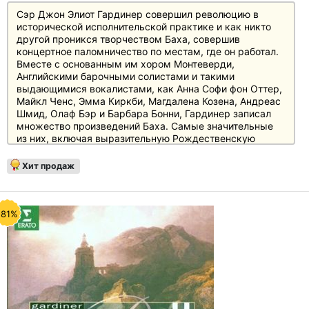
Сэр Джон Элиот Гардинер совершил революцию в
исторической исполнительской практике и как никто
другой проникся творчеством Баха, совершив
концертное паломничество по местам, где он работал.
Вместе с основанным им хором Монтеверди,
Английскими барочными солистами и такими
выдающимися вокалистами, как Анна Софи фон Оттер,
Майкл Ченс, Эмма Киркби, Магдалена Козена, Андреас
Шмид, Олаф Бэр и Барбара Бонни, Гардинер записал
множество произведений Баха. Самые значительные
из них, включая выразительную Рождественскую
ораторию, впечатляюще звучные "Страсти по святому
Матфею", "Страсти по святому Иоанну", Мессу си-
Хит продаж
минор и большой выбор кантат и мотетов, впервые
собраны вместе в ограниченном издании на 22
компакт-дисках. Издание поставляется в современной
коробке с крышкой и 32-страничным буклетом и
-81%
предлагает непревзойденное соотношение цены и
качества.
Рецензии
Audio 2/86: "Результат - сенсация, независимо от того,
где вы слушаете: Все здесь на месте" (BWV 232)
FonoForum 1/90: "Хор Монтеверди выступает на