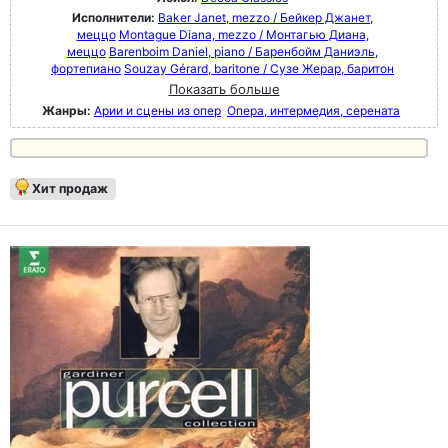
Исполнители:
Baker Janet, mezzo / Бейкер Джанет,
меццо
Montague Diana, mezzo / Монтагью Диана,
меццо
Barenboim Daniel, piano / Баренбойм Даниэль,
фортепиано
Souzay Gérard, baritone / Сузе Жерар, баритон
Показать больше
Жанры:
Арии и сцены из опер
Опера, интермедия, серената
Хит продаж