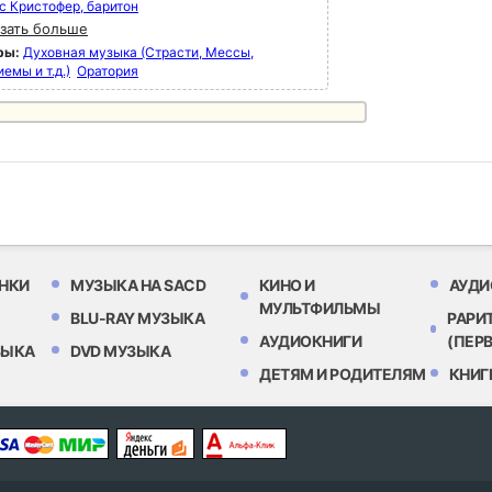
с Кристофер, баритон
зать больше
ры:
Духовная музыка (Страсти, Мессы,
емы и т.д.)
Оратория
НКИ
МУЗЫКА НА SACD
КИНО И
АУДИ
МУЛЬТФИЛЬМЫ
BLU-RAY МУЗЫКА
РАРИ
АУДИОКНИГИ
(ПЕР
ЗЫКА
DVD МУЗЫКА
ДЕТЯМ И РОДИТЕЛЯМ
КНИГ