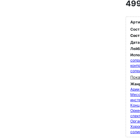
499
232)
Fono
высо
Арти
движ
Сост
расс
Сост
ритм
Дата
Лейб
Fono
идио
Испо
сопр
благ
конт
(BWV
сопр
Пока
Жан
Арии
Мессы
инст
Конц
Орке
спек
Орга
Хоро
соли