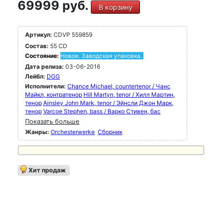
69999 руб.
В корзину
Артикул:
CDVP 559859
Состав:
55 CD
Состояние:
Новое. Заводская упаковка.
Дата релиза:
03-06-2016
Лейбл:
DGG
Исполнители:
Chance Michael, countertenor / Чанс
Майкл, контратенор
Hill Martyn, tenor / Хилл Мартин,
тенор
Ainsley John Mark, tenor / Эйнсли Джон Марк,
тенор
Varcoe Stephen, bass / Варко Стивен, бас
Показать больше
Жанры:
Orchesterwerke
Сборник
Хит продаж