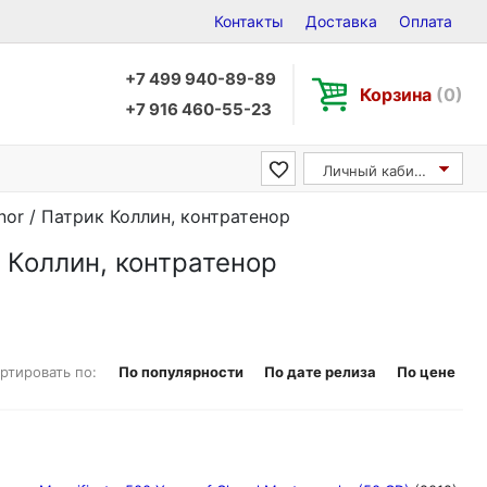
Контакты
Доставка
Оплата
+7 499 940-89-89
Корзина
(0)
+7 916 460-55-23
Личный кабинет
enor / Патрик Коллин, контратенор
ик Коллин, контратенор
ртировать по:
По популярности
По дате релиза
По цене