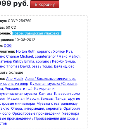
99 руб.
В корзину
Forum 1/90: "Хор Монтеверди выступает на
ком уровне. Оркестр отвечает на постоянное
кул:
CDVP 254769
ение Гардинера вперед с энергией и
ав:
50 CD
тавляет ритмически четкие акценты
ояние:
Новое. Заводская упаковка.
ически заостренные акценты" (BWV 244)
 релиза:
10-08-2012
л:
DGG
Forum 12/87: "Тонкая, современная,
синкразическая запись с английским
лнители:
Holton Ruth, soprano / Холтон Рут,
ано
Chance Michael, countertenor / Чанс Майкл,
ородством и умной общей драматургией"
ратенор
Kirkby Emma, soprano / Кёркби Эмма,
 248)
ано
Thomas David, bass / Томас Дейвид, бас
зать больше
ры:
Alte Musik
Арии / Вокальные миниатюры
 и сцены из опер
Духовная музыка (Страсти,
, Реквиемы и т.д.)
Камерная и
рументальная музыка
Кантата
Клавесин соло
ерт
Мадригал
Марши, Вальсы, Танцы, другие
стровые миниатюры
Музыка к театральному
таклю
Опера, интермедия, серената
Оратория
н соло
Оркестровые произведения
Увертюра
вые произведения / Произведения для хора и
стов