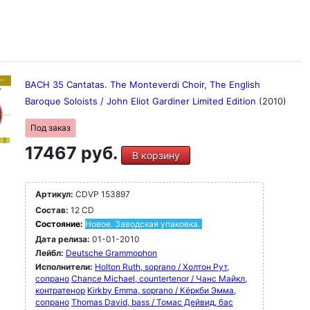
BACH 35 Cantatas. The Monteverdi Choir, The English
Baroque Soloists / John Eliot Gardiner Limited Edition
(2010)
Под заказ
17467 руб.
В корзину
Артикул:
CDVP 153897
Состав:
12 CD
Состояние:
Новое. Заводская упаковка.
Дата релиза:
01-01-2010
Лейбл:
Deutsche Grammophon
Исполнители:
Holton Ruth, soprano / Холтон Рут,
сопрано
Chance Michael, countertenor / Чанс Майкл,
контратенор
Kirkby Emma, soprano / Кёркби Эмма,
сопрано
Thomas David, bass / Томас Дейвид, бас