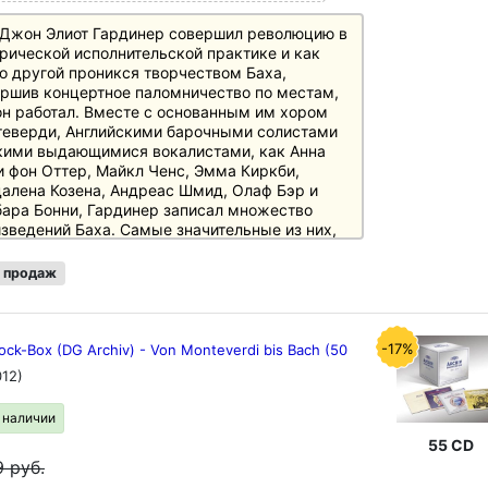
Джон Элиот Гардинер совершил революцию в
рической исполнительской практике и как
о другой проникся творчеством Баха,
ршив концертное паломничество по местам,
он работал. Вместе с основанным им хором
еверди, Английскими барочными солистами
кими выдающимися вокалистами, как Анна
 фон Оттер, Майкл Ченс, Эмма Киркби,
алена Козена, Андреас Шмид, Олаф Бэр и
ара Бонни, Гардинер записал множество
зведений Баха. Самые значительные из них,
ючая выразительную Рождественскую
орию, впечатляюще звучные "Страсти по
 продаж
ому Матфею", "Страсти по святому Иоанну",
у си-минор и большой выбор кантат и
тов, впервые собраны вместе в
ниченном издании на 22 компакт-дисках.
-17%
ock-Box (DG Archiv) - Von Monteverdi bis Bach (50
ние поставляется в современной коробке с
012)
кой и 32-страничным буклетом и
лагает непревзойденное соотношение цены и
в наличии
ства.
ензии
55 CD
o 2/86: "Результат - сенсация, независимо от
9
руб.
, где вы слушаете: Все здесь на месте" (BWV