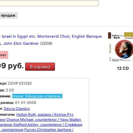
 продаж
 Israel in Egypt etc. Monteverdi Choir, English Baroque
s, John Eliot Gardiner
(2009)
аказ
9 руб.
В корзину
12 CD
кул:
CDVP 021250
ав:
2 CD
ояние:
Новое. Заводская упаковка.
 релиза:
01-01-2009
л:
Decca Classics
лнители:
Holton Ruth, soprano / Холтон Рут,
ано
Chance Michael, countertenor / Чанс Майкл,
ратенор
Stafford Ashley, countertenor / Стаффорд
, контратенор
Purves Christopher, baritone /