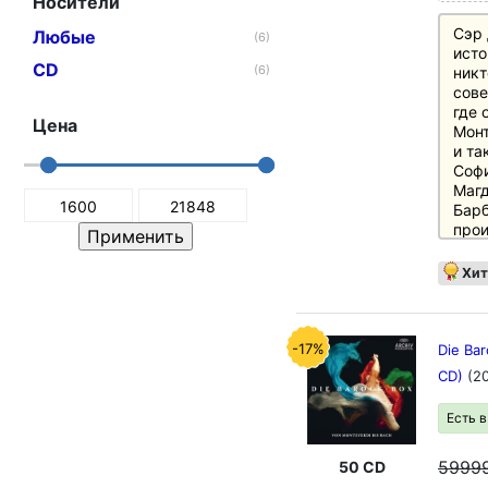
Носители
Сэр 
Любые
(6)
исто
CD
(6)
никт
сове
где 
Цена
Монт
и та
Софи
Магд
Барб
прои
вкл
орат
Хит
свят
Месс
моте
огра
-17%
Die Bar
Изда
CD)
(2
крыш
пред
Есть 
каче
Рец
Audi
5999
50 CD
того