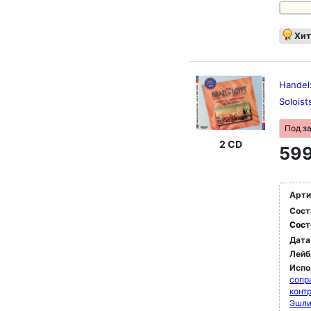
Хит
Handel:
Soloist
Под з
2 CD
599
Арти
Сост
Сост
Дата
Лейб
Испо
сопр
конт
Эшли