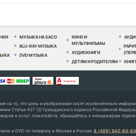
НКИ
МУЗЫКА НА SACD
КИНО И
АУДИ
МУЛЬТФИЛЬМЫ
BLU-RAY МУЗЫКА
РАРИ
АУДИОКНИГИ
(ПЕР
ЗЫКА
DVD МУЗЫКА
ДЕТЯМ И РОДИТЕЛЯМ
КНИГ
е на то, что цены и изображения носят исключительно информа
ями Статьи 437 (2) Гражданского кодекса Российской Федерац
оваров и услуг, пожалуйста, обращайтесь к менеджерам отдела
инок и DVD по телефону в Москве и России:
8 (499) 940-89-8