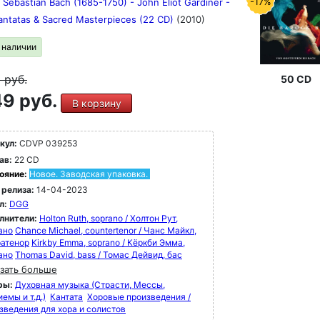
-17%
Sebastian Bach (1685-1750) - John Eliot Gardiner -
antatas & Sacred Masterpieces (22 CD)
(2010)
в наличии
9
руб.
50 CD
9 руб.
В корзину
кул:
CDVP 039253
ав:
22 CD
ояние:
Новое. Заводская упаковка.
 релиза:
14-04-2023
л:
DGG
лнители:
Holton Ruth, soprano / Холтон Рут,
ано
Chance Michael, countertenor / Чанс Майкл,
ратенор
Kirkby Emma, soprano / Кёркби Эмма,
ано
Thomas David, bass / Томас Дейвид, бас
зать больше
ры:
Духовная музыка (Страсти, Мессы,
емы и т.д.)
Кантата
Хоровые произведения /
зведения для хора и солистов