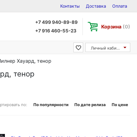
Контакты
Доставка
Оплата
+7 499 940-89-89
Корзина
(0)
+7 916 460-55-23
Личный кабинет
 Милнер Хауард, тенор
ард, тенор
ртировать по:
По популярности
По дате релиза
По цене