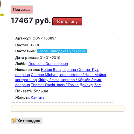
Под заказ
17467 руб.
В корзину
Артикул:
CDVP 153897
Состав:
12 CD
Состояние:
Новое. Заводская упаковка.
Дата релиза:
01-01-2010
Лейбл:
Deutsche Grammophon
Исполнители:
Holton Ruth, soprano / Холтон Рут,
сопрано
Chance Michael, countertenor / Чанс Майкл,
контратенор
Kirkby Emma, soprano / Кёркби Эмма,
сопрано
Thomas David, bass / Томас Дейвид, бас
Показать больше
Жанры:
Кантата
Хит продаж