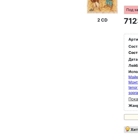
Под з
712
2 CD
Арти
Сост
Сост
Дата
Лейб
Испо
Майк
Монт
tenor
sopr
Пока
Жан
Хит