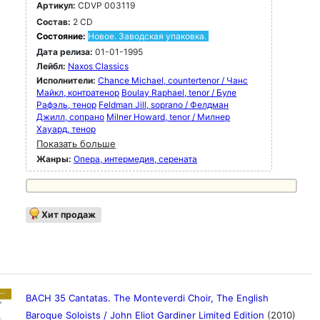
Артикул:
CDVP 003119
Состав:
2 CD
Состояние:
Новое. Заводская упаковка.
Дата релиза:
01-01-1995
Лейбл:
Naxos Classics
Исполнители:
Chance Michael, countertenor / Чанс
Майкл, контратенор
Boulay Raphael, tenor / Буле
Рафэль, тенор
Feldman Jill, soprano / Фелдман
Джилл, сопрано
Milner Howard, tenor / Милнер
Хауард, тенор
Показать больше
Жанры:
Опера, интермедия, серената
Хит продаж
BACH 35 Cantatas. The Monteverdi Choir, The English
Baroque Soloists / John Eliot Gardiner Limited Edition
(2010)