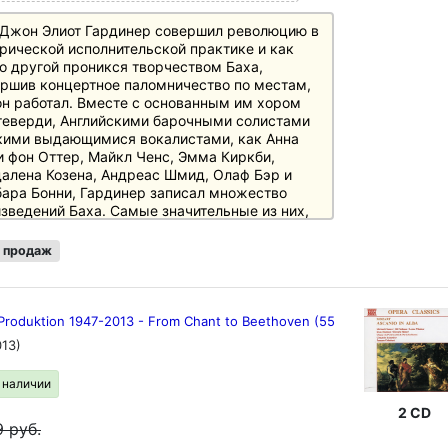
Джон Элиот Гардинер совершил революцию в
рической исполнительской практике и как
о другой проникся творчеством Баха,
ршив концертное паломничество по местам,
он работал. Вместе с основанным им хором
еверди, Английскими барочными солистами
кими выдающимися вокалистами, как Анна
 фон Оттер, Майкл Ченс, Эмма Киркби,
алена Козена, Андреас Шмид, Олаф Бэр и
ара Бонни, Гардинер записал множество
зведений Баха. Самые значительные из них,
ючая выразительную Рождественскую
орию, впечатляюще звучные "Страсти по
 продаж
ому Матфею", "Страсти по святому Иоанну",
у си-минор и большой выбор кантат и
тов, впервые собраны вместе в
ниченном издании на 22 компакт-дисках.
 Produktion 1947-2013 - From Chant to Beethoven (55
ние поставляется в современной коробке с
013)
кой и 32-страничным буклетом и
лагает непревзойденное соотношение цены и
в наличии
ства.
ензии
2 CD
o 2/86: "Результат - сенсация, независимо от
9
руб.
, где вы слушаете: Все здесь на месте" (BWV