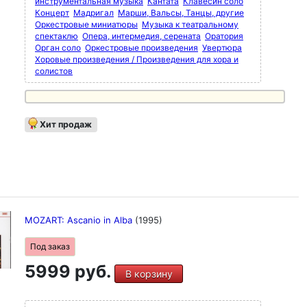
инструментальная музыка
Кантата
Клавесин соло
Концерт
Мадригал
Марши, Вальсы, Танцы, другие
Оркестровые миниатюры
Музыка к театральному
спектаклю
Опера, интермедия, серената
Оратория
Орган соло
Оркестровые произведения
Увертюра
Хоровые произведения / Произведения для хора и
солистов
Хит продаж
MOZART: Ascanio in Alba
(1995)
Под заказ
5999 руб.
В корзину