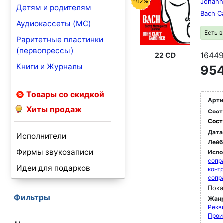
-42%
Johann 
Детям и родителям
Bach C
Аудиокассеты (MC)
Есть 
Раритетные пластинки
(первопрессы)
1644
22 CD
Книги и Журналы
954
Товары со скидкой
Арти
Хиты продаж
Сост
Сост
Дата
Исполнители
Лейб
Фирмы звукозаписи
Испо
сопр
Идеи для подарков
конт
сопр
Пока
Фильтры
Жан
Рекви
Прои