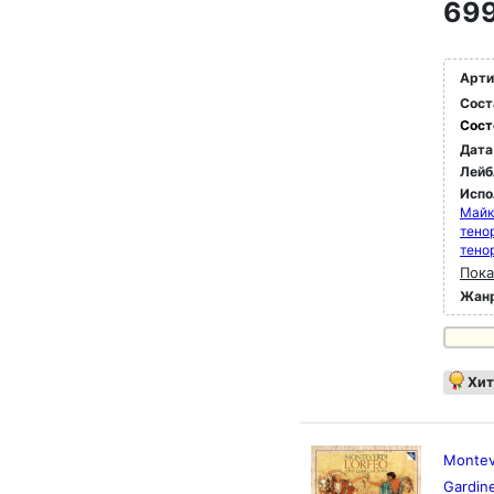
699
232)
Fono
высо
Арти
движ
Сост
расс
Сост
ритм
Дата
Лейб
Fono
идио
Испо
Майк
благ
тено
(BWV
тено
Пока
Жан
Хит
Monteve
Gardin