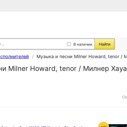
Найти
В наличии
исполнителей
Музыка и песни Milner Howard, tenor /
и Milner Howard, tenor / Милнер Хау
Со