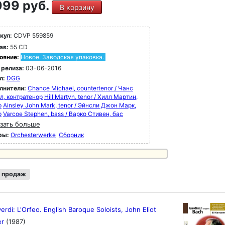
99 руб.
В корзину
Forum 1/90: "Хор Монтеверди выступает на
ком уровне. Оркестр отвечает на постоянное
кул:
CDVP 559859
ение Гардинера вперед с энергией и
ав:
55 CD
тавляет ритмически четкие акценты
ояние:
Новое. Заводская упаковка.
ически заостренные акценты" (BWV 244)
 релиза:
03-06-2016
л:
DGG
Forum 12/87: "Тонкая, современная,
синкразическая запись с английским
лнители:
Chance Michael, countertenor / Чанс
л, контратенор
Hill Martyn, tenor / Хилл Мартин,
ородством и умной общей драматургией"
р
Ainsley John Mark, tenor / Эйнсли Джон Марк,
 248)
р
Varcoe Stephen, bass / Варко Стивен, бас
зать больше
ры:
Orchesterwerke
Сборник
 продаж
rdi: L'Orfeo. English Baroque Soloists, John Eliot
er
(1987)