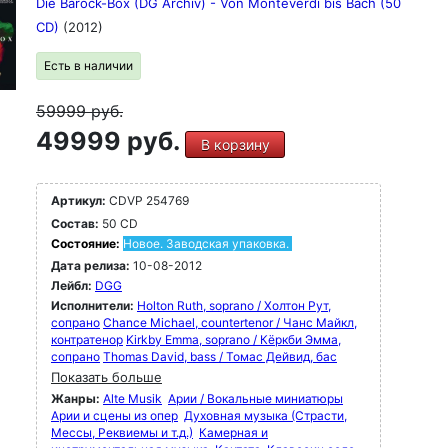
Die Barock-Box (DG Archiv) - Von Monteverdi bis Bach (50
CD)
(2012)
Есть в наличии
59999
руб.
49999 руб.
В корзину
Артикул:
CDVP 254769
Состав:
50 CD
Состояние:
Новое. Заводская упаковка.
Дата релиза:
10-08-2012
Лейбл:
DGG
Исполнители:
Holton Ruth, soprano / Холтон Рут,
сопрано
Chance Michael, countertenor / Чанс Майкл,
контратенор
Kirkby Emma, soprano / Кёркби Эмма,
сопрано
Thomas David, bass / Томас Дейвид, бас
Показать больше
Жанры:
Alte Musik
Арии / Вокальные миниатюры
Арии и сцены из опер
Духовная музыка (Страсти,
Мессы, Реквиемы и т.д.)
Камерная и