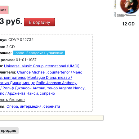
аказ
3 руб.
В корзину
12 CD
кул:
CDVP 022732
ав:
2 CD
ояние:
Новое. Заводская упаковка.
 релиза:
01-01-1987
л:
Universal Music Group International (UMGI)
лнители:
Chance Michael, countertenor / Чанс
л, контратенор
Montague Diana, mezzo /
агью Диана, меццо
Rolfe Johnson Anthony,
 / Рольф Джонсон Антони, тенор
Argenta Nancy,
ano / Арджента Нэнси, сопрано
зать больше
ры:
Опера, интермедия, серената
 продаж