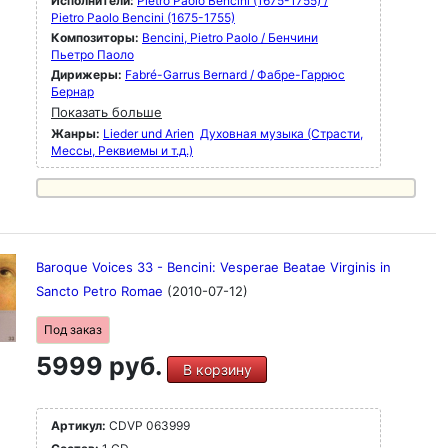
Исполнители:
Pietro Paolo Bencini (1675-1755) /
Pietro Paolo Bencini (1675-1755)
Композиторы:
Bencini, Pietro Paolo / Бенчини
Пьетро Паоло
Дирижеры:
Fabré-Garrus Bernard / Фабре-Гаррюс
Бернар
Показать больше
Жанры:
Lieder und Arien
Духовная музыка (Страсти,
Мессы, Реквиемы и т.д.)
Baroque Voices 33 - Bencini: Vesperae Beatae Virginis in
Sancto Petro Romae
(2010-07-12)
Под заказ
5999 руб.
В корзину
Артикул:
CDVP 063999