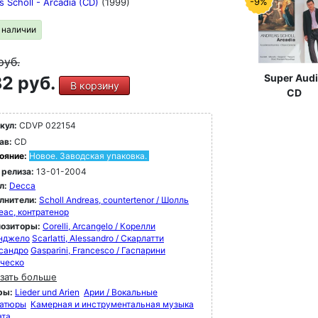
-9%
 Scholl - Arcadia (CD)
(1999)
в наличии
руб.
Super Aud
2 руб.
В корзину
CD
кул:
CDVP 022154
ав:
CD
ояние:
Новое. Заводская упаковка.
 релиза:
13-01-2004
л:
Decca
лнители:
Scholl Andreas, countertenor / Шолль
еас, контратенор
озиторы:
Corelli, Arcangelo / Корелли
нджело
Scarlatti, Alessandro / Скарлатти
сандро
Gasparini, Francesco / Гаспарини
ческо
зать больше
ры:
Lieder und Arien
Арии / Вокальные
атюры
Камерная и инструментальная музыка
ата