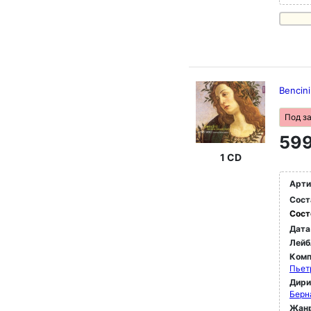
Bencini
Под з
599
1 CD
Арти
Сост
Сост
Дата
Лейб
Комп
Пьет
Дир
Берн
Жан