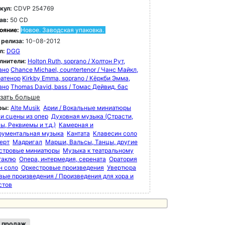
кул:
CDVP 254769
ав:
50 CD
ояние:
Новое. Заводская упаковка.
 релиза:
10-08-2012
л:
DGG
лнители:
Holton Ruth, soprano / Холтон Рут,
ано
Chance Michael, countertenor / Чанс Майкл,
ратенор
Kirkby Emma, soprano / Кёркби Эмма,
ано
Thomas David, bass / Томас Дейвид, бас
зать больше
ры:
Alte Musik
Арии / Вокальные миниатюры
 и сцены из опер
Духовная музыка (Страсти,
, Реквиемы и т.д.)
Камерная и
рументальная музыка
Кантата
Клавесин соло
ерт
Мадригал
Марши, Вальсы, Танцы, другие
стровые миниатюры
Музыка к театральному
таклю
Опера, интермедия, серената
Оратория
н соло
Оркестровые произведения
Увертюра
вые произведения / Произведения для хора и
стов
 продаж