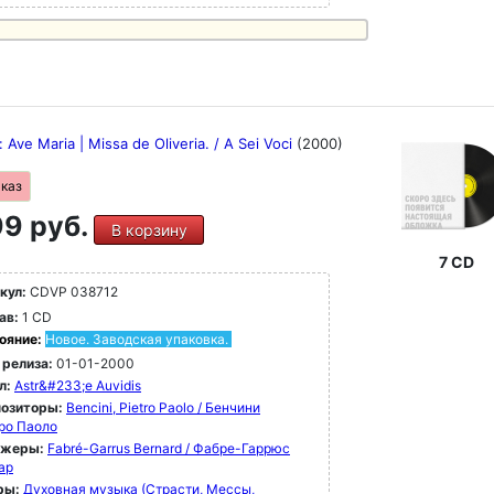
: Ave Maria | Missa de Oliveria. / A Sei Voci
(2000)
аказ
9 руб.
В корзину
7 CD
кул:
CDVP 038712
ав:
1 CD
ояние:
Новое. Заводская упаковка.
 релиза:
01-01-2000
л:
Astr&#233;e Auvidis
озиторы:
Bencini, Pietro Paolo / Бенчини
ро Паоло
ижеры:
Fabré-Garrus Bernard / Фабре-Гаррюс
ар
ры:
Духовная музыка (Страсти, Мессы,