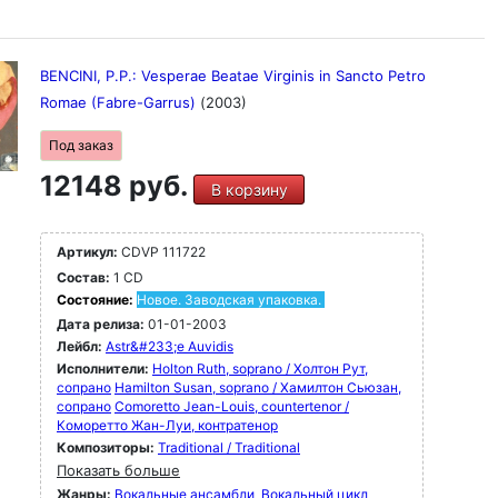
BENCINI, P.P.: Vesperae Beatae Virginis in Sancto Petro
Romae (Fabre-Garrus)
(2003)
Под заказ
12148 руб.
В корзину
Артикул:
CDVP 111722
Состав:
1 CD
Состояние:
Новое. Заводская упаковка.
Дата релиза:
01-01-2003
Лейбл:
Astr&#233;e Auvidis
Исполнители:
Holton Ruth, soprano / Холтон Рут,
сопрано
Hamilton Susan, soprano / Хамилтон Сьюзан,
сопрано
Comoretto Jean-Louis, countertenor /
Коморетто Жан-Луи, контратенор
Композиторы:
Traditional / Traditional
Показать больше
Жанры:
Вокальные ансамбли
Вокальный цикл