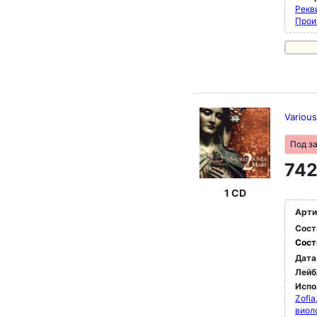
Рекви
Прои
Various
Под з
742
1 CD
Арти
Сост
Сост
Дата
Лейб
Испо
Zofia
виол