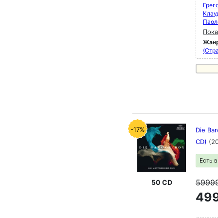
Грег
Клау
Паол
Пока
Жан
(Стра
-17%
Die Bar
CD)
(2
Есть 
5999
50 CD
499