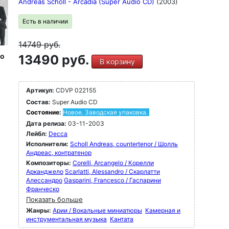
Andreas Scholl - Arcadia (Super Audio CD)
(2003)
Есть в наличии
14749
руб.
io
13490 руб.
В корзину
Артикул:
CDVP 022155
Состав:
Super Audio CD
Состояние:
Новое. Заводская упаковка.
Дата релиза:
03-11-2003
Лейбл:
Decca
Исполнители:
Scholl Andreas, countertenor / Шолль
Андреас, контратенор
Композиторы:
Corelli, Arcangelo / Корелли
Арканджело
Scarlatti, Alessandro / Скарлатти
Алессандро
Gasparini, Francesco / Гаспарини
Франческо
Показать больше
Жанры:
Арии / Вокальные миниатюры
Камерная и
инструментальная музыка
Кантата