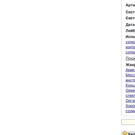
Арти
Сост
Сост
Дата
Лейб
Испо
сопр
конт
сопр
Пока
Жан
Арии
Мессы
инст
Конц
Орке
спек
Орга
Хоро
соли
Хит