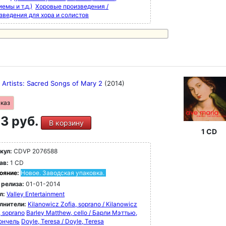
емы и т.д.)
Хоровые произведения /
зведения для хора и солистов
 Artists: Sacred Songs of Mary 2
(2014)
аказ
3 руб.
В корзину
1 CD
кул:
CDVP 2076588
ав:
1 CD
ояние:
Новое. Заводская упаковка.
 релиза:
01-01-2014
л:
Valley Entertainment
лнители:
Kilanowicz Zofia, soprano / Kilanowicz
, soprano
Barley Matthew, cello / Барли Мэттью,
ончель
Doyle, Teresa / Doyle, Teresa