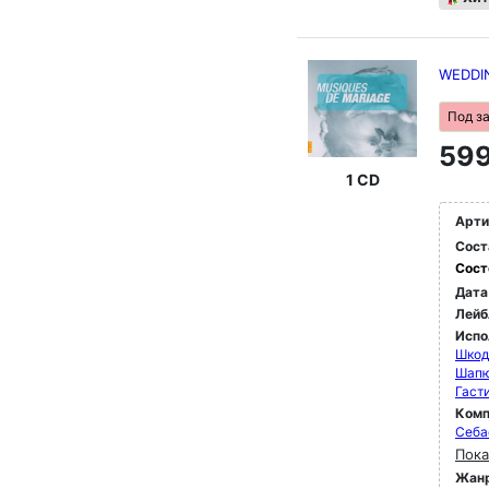
WEDDI
Под з
599
1 CD
Арти
Сост
Сост
Дата
Лейб
Испо
Шкод
Шапю
Гаст
Комп
Себа
Пока
Жан