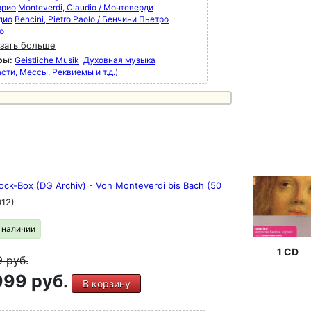
орио
Monteverdi, Claudio / Монтеверди
дио
Bencini, Pietro Paolo / Бенчини Пьетро
о
зать больше
ры:
Geistliche Musik
Духовная музыка
сти, Мессы, Реквиемы и т.д.)
ock-Box (DG Archiv) - Von Monteverdi bis Bach (50
012)
в наличии
1 CD
9
руб.
99 руб.
В корзину