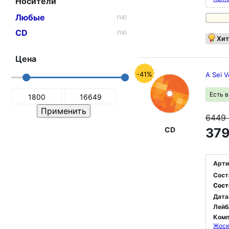
Носители
Любые
(14)
CD
(14)
Хит
Цена
-41%
A Sei 
Есть 
6449
CD
379
Арти
Сост
Сост
Дата
Лейб
Комп
Жоск