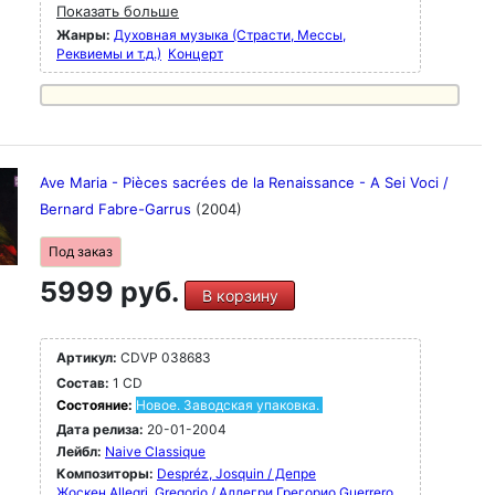
Показать больше
Жанры:
Духовная музыка (Страсти, Мессы,
Реквиемы и т.д.)
Концерт
Ave Maria - Pièces sacrées de la Renaissance - A Sei Voci /
Bernard Fabre-Garrus
(2004)
Под заказ
5999 руб.
В корзину
Артикул:
CDVP 038683
Состав:
1 CD
Состояние:
Новое. Заводская упаковка.
Дата релиза:
20-01-2004
Лейбл:
Naive Classique
Композиторы:
Despréz, Josquin / Депре
Жоскен
Allegri, Gregorio / Аллегри Грегорио
Guerrero,