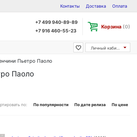
Контакты
Доставка
Оплата
+7 499 940-89-89
Корзина
(0)
+7 916 460-55-23
Личный кабинет
 Бенчини Пьетро Паоло
етро Паоло
ртировать по:
По популярности
По дате релиза
По цене