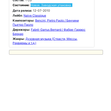
Состав:
1 CD
Состояние:
Новое. Заводская упаковка.
Дата релиза:
12-07-2010
Лейбл:
Naive Classique
Композиторы:
Bencini, Pietro Paolo / Бенчини
Пьетро Паоло
Дирижеры:
Fabré-Garrus Bernard / Фабре-Гаррюс
Бернар
Жанры:
Духовная музыка (Страсти, Мессы,
Реквиемы и т.д.)