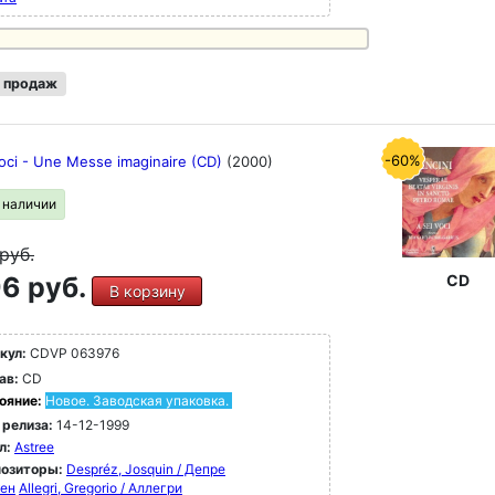
 продаж
-60%
Voci - Une Messe imaginaire (CD)
(2000)
в наличии
руб.
6 руб.
CD
В корзину
кул:
CDVP 063976
ав:
CD
ояние:
Новое. Заводская упаковка.
 релиза:
14-12-1999
л:
Astree
озиторы:
Despréz, Josquin / Депре
ен
Allegri, Gregorio / Аллегри