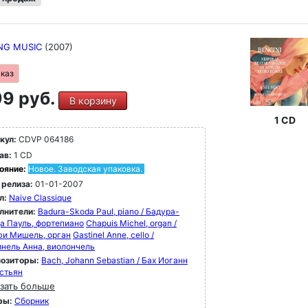
NG MUSIC
(2007)
аказ
9 руб.
В корзину
1 CD
кул:
CDVP 064186
ав:
1 CD
ояние:
Новое. Заводская упаковка.
 релиза:
01-01-2007
л:
Naive Classique
лнители:
Badura-Skoda Paul, piano / Бадура-
а Пауль, фортепиано
Chapuis Michel, organ /
и Мишель, орган
Gastinel Anne, cello /
инель Анна, виолончель
озиторы:
Bach, Johann Sebastian / Бах Иоганн
стьян
зать больше
ры:
Сборник