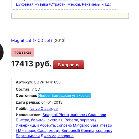
Духовная музыка (Страсти, Мессы, Реквиемы и т.д.)
Magnificat (7 CD set)
(2013)
Под заказ
17413 руб.
В корзину
Артикул:
CDVP 1441658
Состав:
7 CD
Состояние:
Новое. Заводская упаковка.
Дата релиза:
01-01-2013
Лейбл:
Naive Classique
Исполнители:
Spagnoli Pietro, baritone / Спаньоли
Пьетро, баритон
Invernizzi Roberta, soprano /
Инверницци Роберта, сопрано
Mingardo Sara, mezzo
/ Мингардо Сара, меццо
Bertagnolli Gemma, soprano /
Бертаньолли Джемма, сопрано