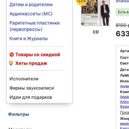
-22%
Andreas
Детям и родителям
Есть 
Аудиокассеты (MC)
Раритетные пластинки
8100
(первопрессы)
CD
633
Книги и Журналы
Арти
Товары со скидкой
Сост
Хиты продаж
Сост
Дата
Лейб
Исполнители
Испо
Андр
Фирмы звукозаписи
Комп
Идеи для подарков
Арка
Алес
Фран
Пока
Фильтры
Жан
мини
Кант