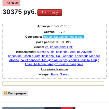
Под заказ
30375 руб.
В корзину
Артикул:
CDVP 013035
Состав:
1 DVD
Состояние:
Новое. Заводская упаковка.
Дата релиза:
01-01-1958
Лейбл:
VAI (Video Artists Int'l)
Исполнители:
Alonso Alicia, ballerina / Алонсо Алисия,
балерина
Bosch Aurora, ballerina / Бош Аврора, балерина
Méndez
Alberto, ballet danseur / Мендес Альберто, солист балета
Araújo
Loipa, ballerina / Араухо Лоипа, балерина
Показать больше
Жанры:
Балет/Танец
Хит продаж