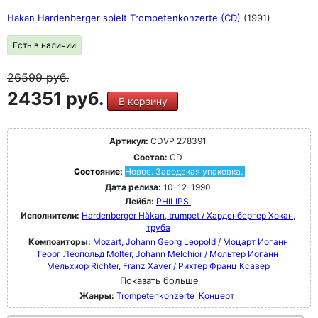
Hakan Hardenberger spielt Trompetenkonzerte (CD)
(1991)
Есть в наличии
26599
руб.
24351 руб.
В корзину
Артикул:
CDVP 278391
Состав:
CD
Состояние:
Новое. Заводская упаковка.
Дата релиза:
10-12-1990
Лейбл:
PHILIPS.
Исполнители:
Hardenberger Håkan, trumpet / Харденбергер Хокан,
труба
Композиторы:
Mozart, Johann Georg Leopold / Моцарт Иоганн
Георг Леопольд
Molter, Johann Melchior / Мольтер Иоганн
Мельхиор
Richter, Franz Xaver / Рихтер Франц Ксавер
Показать больше
Жанры:
Trompetenkonzerte
Концерт