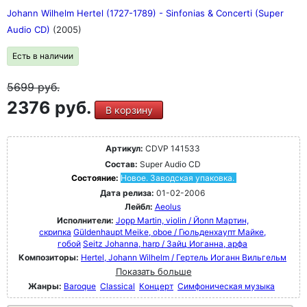
Johann Wilhelm Hertel (1727-1789) - Sinfonias & Concerti (Super
Audio CD)
(2005)
Есть в наличии
5699
руб.
2376 руб.
В корзину
Артикул:
CDVP 141533
Состав:
Super Audio CD
Состояние:
Новое. Заводская упаковка.
Дата релиза:
01-02-2006
Лейбл:
Aeolus
Исполнители:
Jopp Martin, violin / Йопп Мартин,
скрипка
Güldenhaupt Meike, oboe / Гюльденхаупт Майке,
гобой
Seitz Johanna, harp / Зайц Иоганна, арфа
Композиторы:
Hertel, Johann Wilhelm / Гертель Иоганн Вильгельм
Показать больше
Жанры:
Baroque
Classical
Концерт
Симфоническая музыка