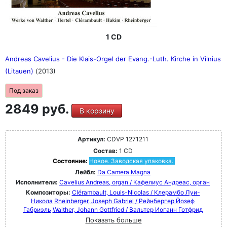
1 CD
Andreas Cavelius - Die Klais-Orgel der Evang.-Luth. Kirche in Vilnius
(Litauen)
(2013)
Под заказ
2849 руб.
В корзину
Артикул:
CDVP 1271211
Состав:
1 CD
Состояние:
Новое. Заводская упаковка.
Лейбл:
Da Camera Magna
Исполнители:
Cavelius Andreas, organ / Кафелиус Андреас, орган
Композиторы:
Clérambault, Louis-Nicolas / Клерамбо Луи-
Никола
Rheinberger, Joseph Gabriel / Рейнбергер Йозеф
Габриэль
Walther, Johann Gottfried / Вальтер Иоганн Готфрид
Показать больше