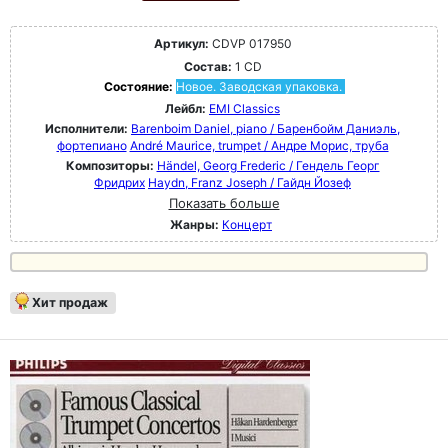
Артикул:
CDVP 017950
Состав:
1 CD
Состояние:
Новое. Заводская упаковка.
Лейбл:
EMI Classics
Исполнители:
Barenboim Daniel, piano / Баренбойм Даниэль,
фортепиано
André Maurice, trumpet / Андре Морис, труба
Композиторы:
Händel, Georg Frederic / Гендель Георг
Фридрих
Haydn, Franz Joseph / Гайдн Йозеф
Показать больше
Жанры:
Концерт
Хит продаж