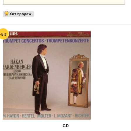
Хит продаж
-8%
CD