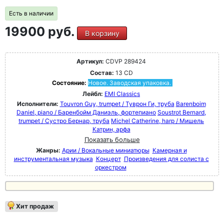
Есть в наличии
19900 руб.
В корзину
Артикул:
CDVP 289424
Состав:
13 CD
Состояние:
Новое. Заводская упаковка.
Лейбл:
EMI Classics
Исполнители:
Touvron Guy, trumpet / Туврон Ги, труба
Barenboim
Daniel, piano / Баренбойм Даниэль, фортепиано
Soustrot Bernard,
trumpet / Сустро Бернар, труба
Michel Catherine, harp / Мишель
Катрин, арфа
Показать больше
Жанры:
Арии / Вокальные миниатюры
Камерная и
инструментальная музыка
Концерт
Произведения для солиста с
оркестром
Хит продаж