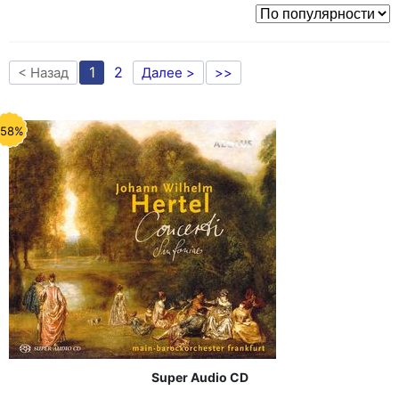
1
2
< Назад
Далее >
>>
-58%
Super Audio CD