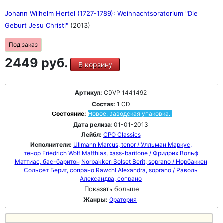
Johann Wilhelm Hertel (1727-1789): Weihnachtsoratorium "Die
Geburt Jesu Christi"
(2013)
Под заказ
2449 руб.
В корзину
Артикул:
CDVP 1441492
Состав:
1 CD
Состояние:
Новое. Заводская упаковка.
Дата релиза:
01-01-2013
Лейбл:
CPO Classics
Исполнители:
Ullmann Marcus, tenor / Улльман Маркус,
тенор
Friedrich Wolf Matthias, bass-baritone / Фридрих Вольф
Маттиас, бас-баритон
Norbakken Solset Berit, soprano / Норбаккен
Сольсет Берит, сопрано
Rawohl Alexandra, soprano / Раволь
Александра, сопрано
Показать больше
Жанры:
Оратория