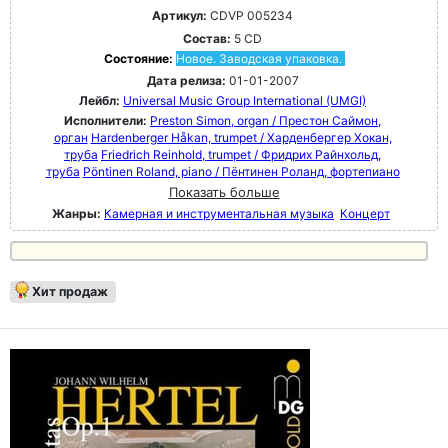
Артикул:
CDVP 005234
Состав:
5 CD
Состояние:
Новое. Заводская упаковка.
Дата релиза:
01-01-2007
Лейбл:
Universal Music Group International (UMGI)
Исполнители:
Preston Simon, organ / Престон Саймон,
орган
Hardenberger Håkan, trumpet / Харденбергер Хокан,
труба
Friedrich Reinhold, trumpet / Фридрих Райнхольд,
труба
Pöntinen Roland, piano / Пёнтинен Роланд, фортепиано
Показать больше
Жанры:
Камерная и инструментальная музыка
Концерт
Хит продаж