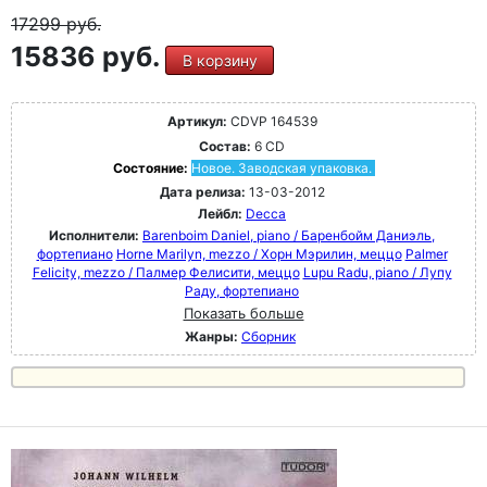
17299
руб.
15836 руб.
В корзину
Артикул:
CDVP 164539
Состав:
6 CD
Состояние:
Новое. Заводская упаковка.
Дата релиза:
13-03-2012
Лейбл:
Decca
Исполнители:
Barenboim Daniel, piano / Баренбойм Даниэль,
фортепиано
Horne Marilyn, mezzo / Хорн Мэрилин, меццо
Palmer
Felicity, mezzo / Палмер Фелисити, меццо
Lupu Radu, piano / Лупу
Раду, фортепиано
Показать больше
Жанры:
Сборник