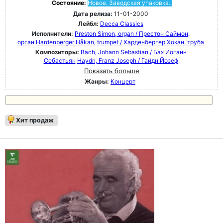
Состояние:
Новое. Заводская упаковка.
Дата релиза:
11-01-2000
Лейбл:
Decca Classics
Исполнители:
Preston Simon, organ / Престон Саймон,
орган
Hardenberger Håkan, trumpet / Харденбергер Хокан, труба
Композиторы:
Bach, Johann Sebastian / Бах Иоганн
Себастьян
Haydn, Franz Joseph / Гайдн Йозеф
Показать больше
Жанры:
Концерт
Хит продаж