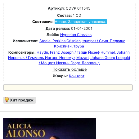
Артикул:
CDVP 011545
Состав:
1 CD
Состояние:
Новое. Заводская упаковка.
Дата релиза:
01-01-2001
Лейбл:
Hyperion Classics
Исполнители:
Steele-Perkins Crispian, trumpet / Стил-Перкинс
Криспиан, труба
Композиторы:
Haydn, Franz Joseph / Гайдн Йозеф
Hummel, Johann
Nepomuk / Гуммель Иоганн Непомук
Mozart, Johann Georg Leopold
/ Моцарт Иоганн Георг Леопольд
Показать больше
Жанры:
Концерт
Хит продаж