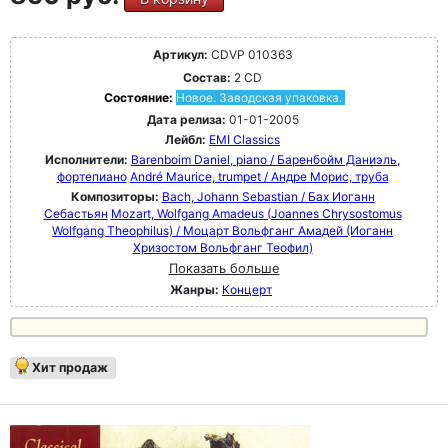
Артикул:
CDVP 010363
Состав:
2 CD
Состояние:
Новое. Заводская упаковка.
Дата релиза:
01-01-2005
Лейбл:
EMI Classics
Исполнители:
Barenboim Daniel, piano / Баренбойм Даниэль,
фортепиано
André Maurice, trumpet / Андре Морис, труба
Композиторы:
Bach, Johann Sebastian / Бах Иоганн
Себастьян
Mozart, Wolfgang Amadeus (Joannes Chrysostomus
Wolfgang Theophilus) / Моцарт Вольфганг Амадей (Иоганн
Хризостом Вольфганг Теофил)
Показать больше
Жанры:
Концерт
Хит продаж