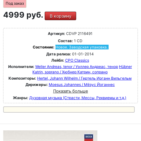
Под заказ
4999 руб.
В корзину
Артикул:
CDVP 2116491
Состав:
1 CD
Состояние:
Новое. Заводская упаковка.
Дата релиза:
01-01-2014
Лейбл:
CPO Classics
Исполнители:
Weller Andreas, tenor / Уэллер Андреас, тенор
Hübner
Katrin, soprano / Хюбнер Катрин, сопрано
Композиторы:
Hertel, Johann Wilhelm / Гертель Иоганн Вильгельм
Дирижеры:
Moesus Johannes / Мёзус Йоганнес
Показать больше
Жанры:
Духовная музыка (Страсти, Мессы, Реквиемы и т.д.)