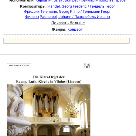
Исполнители:
Kejmar Miroslav, trumpet / Кеймар Мирослав, труба
Композиторы:
Händel, Georg Frederic / Гендель Георг
Фридрих
Telemann, Georg Philip / Телеманн Георг
Филипп
Pachelbel, Johann / Пахельбель Иоганн
Показать больше
Жанры:
Концерт