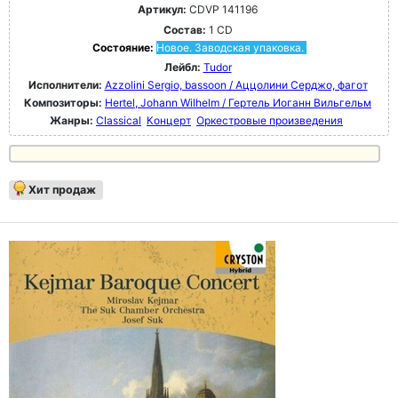
Артикул:
CDVP 141196
Состав:
1 CD
Состояние:
Новое. Заводская упаковка.
Лейбл:
Tudor
Исполнители:
Azzolini Sergio, bassoon / Аццолини Серджо, фагот
Композиторы:
Hertel, Johann Wilhelm / Гертель Иоганн Вильгельм
Жанры:
Classical
Концерт
Оркестровые произведения
Хит продаж