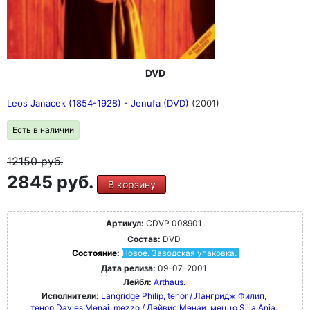
DVD
Leos Janacek (1854-1928) - Jenufa (DVD)
(2001)
Есть в наличии
12150
руб.
2845 руб.
В корзину
Артикул:
CDVP 008901
Состав:
DVD
Состояние:
Новое. Заводская упаковка.
Дата релиза:
09-07-2001
Лейбл:
Arthaus.
Исполнители:
Langridge Philip, tenor / Лангридж Филип,
тенор
Davies Menai, mezzo / Дейвис Менаи, меццо
Silja Anja,