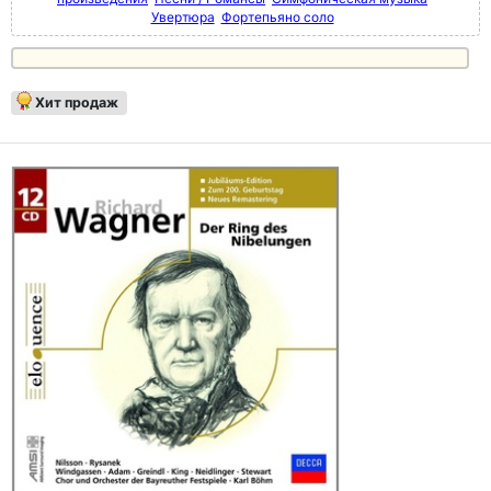
Увертюра
Фортепьяно соло
Хит продаж