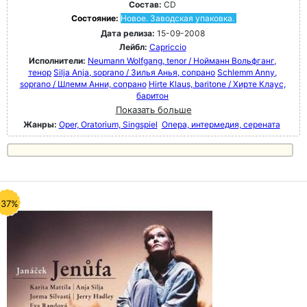
Состав:
CD
Состояние:
Новое. Заводская упаковка.
Дата релиза:
15-09-2008
Лейбл:
Capriccio
Исполнители:
Neumann Wolfgang, tenor / Нойманн Вольфганг,
тенор
Silja Anja, soprano / Зилья Анья, сопрано
Schlemm Anny,
soprano / Шлемм Анни, сопрано
Hirte Klaus, baritone / Хирте Клаус,
баритон
Показать больше
Жанры:
Oper, Oratorium, Singspiel
Опера, интермедия, серената
-37%