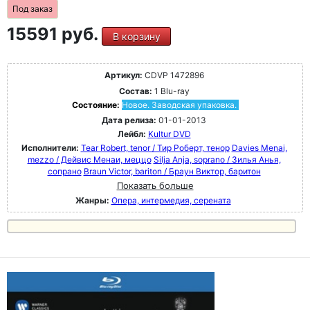
Под заказ
15591 руб.
В корзину
Артикул:
CDVP 1472896
Состав:
1 Blu-ray
Состояние:
Новое. Заводская упаковка.
Дата релиза:
01-01-2013
Лейбл:
Kultur DVD
Исполнители:
Tear Robert, tenor / Тир Роберт, тенор
Davies Menai,
mezzo / Дейвис Менаи, меццо
Silja Anja, soprano / Зилья Анья,
сопрано
Braun Victor, bariton / Браун Виктор, баритон
Показать больше
Жанры:
Опера, интермедия, серената