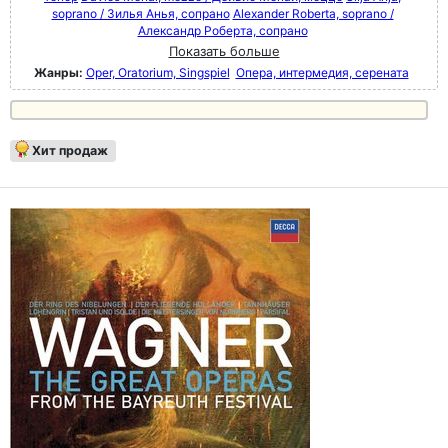
soprano / Зилья Анья, сопрано
Alexander Roberta, soprano /
Александр Роберта, сопрано
Показать больше
Жанры:
Oper, Oratorium, Singspiel
Опера, интермедия, серената
Хит продаж