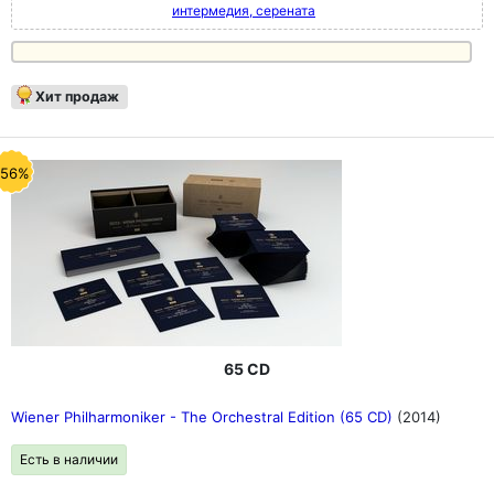
интермедия, серената
Хит продаж
-56%
65 CD
Wiener Philharmoniker - The Orchestral Edition (65 CD)
(2014)
Есть в наличии