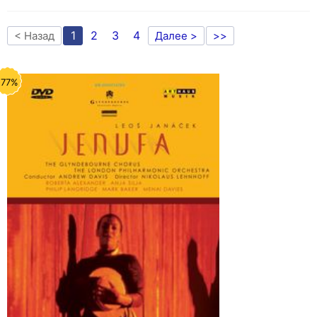
1
2
3
4
< Назад
Далее >
>>
-77%