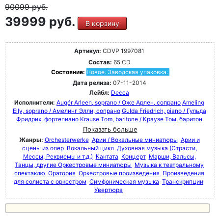
90099
руб.
39999 руб.
В корзину
Артикул:
CDVP 1997081
Состав:
65 CD
Состояние:
Новое. Заводская упаковка.
Дата релиза:
07-11-2014
Лейбл:
Decca
Исполнители:
Augér Arleen, soprano / Оже Арлен, сопрано
Ameling
Elly, soprano / Амелинг Элли, сопрано
Gulda Friedrich, piano / Гульда
Фридрих, фортепиано
Krause Tom, baritone / Краузе Том, баритон
Показать больше
Жанры:
Orchesterwerke
Арии / Вокальные миниатюры
Арии и
сцены из опер
Вокальный цикл
Духовная музыка (Страсти,
Мессы, Реквиемы и т.д.)
Кантата
Концерт
Марши, Вальсы,
Танцы, другие Оркестровые миниатюры
Музыка к театральному
спектаклю
Оратория
Оркестровые произведения
Произведения
для солиста с оркестром
Симфоническая музыка
Транскрипции
Увертюра