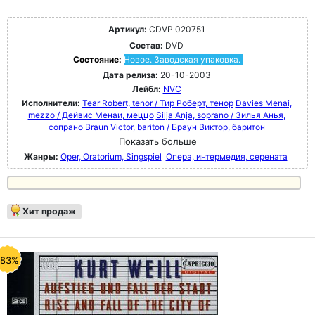
Артикул:
CDVP 020751
Состав:
DVD
Состояние:
Новое. Заводская упаковка.
Дата релиза:
20-10-2003
Лейбл:
NVC
Исполнители:
Tear Robert, tenor / Тир Роберт, тенор
Davies Menai,
mezzo / Дейвис Менаи, меццо
Silja Anja, soprano / Зилья Анья,
сопрано
Braun Victor, bariton / Браун Виктор, баритон
Показать больше
Жанры:
Oper, Oratorium, Singspiel
Опера, интермедия, серената
Хит продаж
-83%