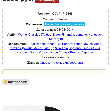
Артикул:
CDVP 1715168
Состав:
1 Blu-ray
Состояние:
Новое. Заводская упаковка.
Дата релиза:
01-01-2014
Лейбл:
Warner Classics (Teldec, Erato, Finlandia, Lontano, Nonesuch,
EMI, Virgin)
Исполнители:
Tear Robert, tenor / Тир Роберт, тенор
Davies Menai,
mezzo / Дейвис Менаи, меццо
Silja Anja, soprano / Зилья Анья,
сопрано
Braun Victor, bariton / Браун Виктор, баритон
Показать больше
Жанры:
Опера, интермедия, серената
Хит продаж