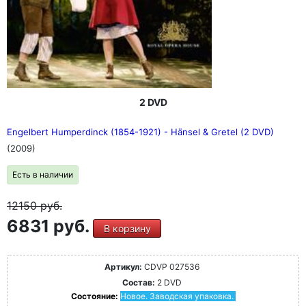
2 DVD
Engelbert Humperdinck (1854-1921) - Hänsel & Gretel (2 DVD)
(2009)
Есть в наличии
12150
руб.
6831 руб.
В корзину
Артикул:
CDVP 027536
Состав:
2 DVD
Состояние:
Новое. Заводская упаковка.