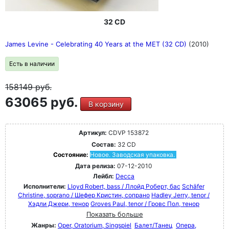
32 CD
James Levine - Celebrating 40 Years at the MET (32 CD)
(2010)
Есть в наличии
158149
руб.
63065 руб.
В корзину
Артикул:
CDVP 153872
Состав:
32 CD
Состояние:
Новое. Заводская упаковка.
Дата релиза:
07-12-2010
Лейбл:
Decca
Исполнители:
Lloyd Robert, bass / Ллойд Роберт, бас
Schäfer
Christine, soprano / Шефер Кристин, сопрано
Hadley Jerry, tenor /
Хэдли Джери, тенор
Groves Paul, tenor / Гровс Пол, тенор
Показать больше
Жанры:
Oper, Oratorium, Singspiel
Балет/Танец
Опера,