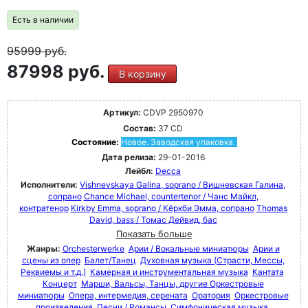
Есть в наличии
95999
руб.
87998 руб.
В корзину
Артикул:
CDVP 2950970
Состав:
37 CD
Состояние:
Новое. Заводская упаковка.
Дата релиза:
29-01-2016
Лейбл:
Decca
Исполнители:
Vishnevskaya Galina, soprano / Вишневская Галина,
сопрано
Chance Michael, countertenor / Чанс Майкл,
контратенор
Kirkby Emma, soprano / Кёркби Эмма, сопрано
Thomas
David, bass / Томас Дейвид, бас
Показать больше
Жанры:
Orchesterwerke
Арии / Вокальные миниатюры
Арии и
сцены из опер
Балет/Танец
Духовная музыка (Страсти, Мессы,
Реквиемы и т.д.)
Камерная и инструментальная музыка
Кантата
Концерт
Марши, Вальсы, Танцы, другие Оркестровые
миниатюры
Опера, интермедия, серената
Оратория
Оркестровые
произведения
Песни / Романсы
Симфоническая музыка