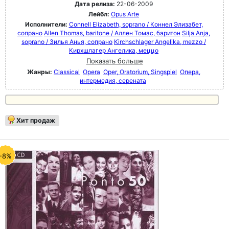
Дата релиза:
22-06-2009
Лейбл:
Opus Arte
Исполнители:
Connell Elizabeth, soprano / Коннел Элизабет,
сопрано
Allen Thomas, baritone / Аллен Томас, баритон
Silja Anja,
soprano / Зилья Анья, сопрано
Kirchschlager Angelika, mezzo /
Кирхшлагер Ангелика, меццо
Показать больше
Жанры:
Classical
Opera
Oper, Oratorium, Singspiel
Опера,
интермедия, серената
Хит продаж
-8%