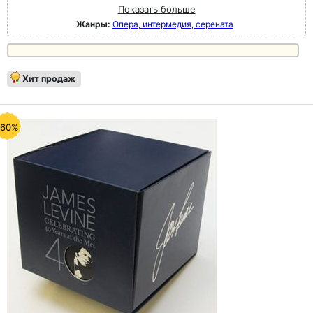
Показать больше
Жанры:
Опера, интермедия, серената
Хит продаж
-60%