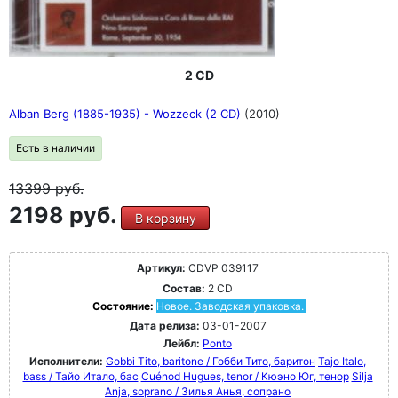
2 CD
Alban Berg (1885-1935) - Wozzeck (2 CD)
(2010)
Есть в наличии
13399
руб.
2198 руб.
В корзину
Артикул:
CDVP 039117
Состав:
2 CD
Состояние:
Новое. Заводская упаковка.
Дата релиза:
03-01-2007
Лейбл:
Ponto
Исполнители:
Gobbi Tito, baritone / Гобби Тито, баритон
Tajo Italo,
bass / Тайо Итало, бас
Cuénod Hugues, tenor / Кюэно Юг, тенор
Silja
Anja, soprano / Зилья Анья, сопрано