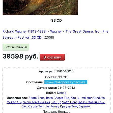
33 CD
Richard Wagner (1813-1883) - Wagner - The Great Operas from the
Bayreuth Festival (33 CD)
(2008)
Есть в наличии
39598 руб.
В корзину
Артикул:
CDVP 016015
Состав:
33 CD
Состояние:
Новое. Заводская упаковка.
Дата релиза:
21-06-2013
Лейбл:
Decca
Исполнители:
Adam Theo, bass / Адам Тео, бас
Burmeister Annelies,
mezzo / Бурмайстер Аннелиз, меццо
Sotin Hans, bass / Зотин Ханс,
бас
Krause Tom, baritone / Краузе Том, баритон
Показать больше