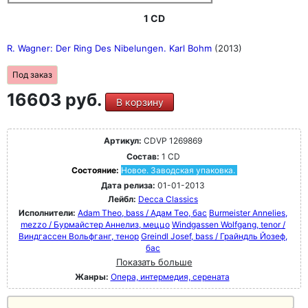
1 CD
R. Wagner: Der Ring Des Nibelungen. Karl Bohm
(2013)
Под заказ
16603 руб.
В корзину
Артикул:
CDVP 1269869
Состав:
1 CD
Состояние:
Новое. Заводская упаковка.
Дата релиза:
01-01-2013
Лейбл:
Decca Classics
Исполнители:
Adam Theo, bass / Адам Тео, бас
Burmeister Annelies,
mezzo / Бурмайстер Аннелиз, меццо
Windgassen Wolfgang, tenor /
Виндгассен Вольфганг, тенор
Greindl Josef, bass / Грайндль Йозеф,
бас
Показать больше
Жанры:
Опера, интермедия, серената