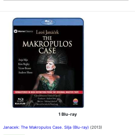
1 Blu-ray
Janacek: The Makropulos Case. Silja (Blu-ray)
(2013)