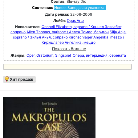
Состав:
Blu-ray Dic
Состояние:
Новое. Заводская упаковка.
Дата релиза:
22-06-2009
Лейбл:
Opus Arte
Исполнители:
Connell Elizabeth, soprano / Коннел Элизабет,
сопрано
Allen Thomas, baritone / Аллен Томас, баритон
Silja Anja,
soprano / Зилья Анья, сопрано
Kirchschlager Angelika, mezzo /
Кирхшлагер Ангелика, меццо
Показать больше
Жанры:
Oper, Oratorium, Singspiel
Опера, интермедия, серената
Хит продаж