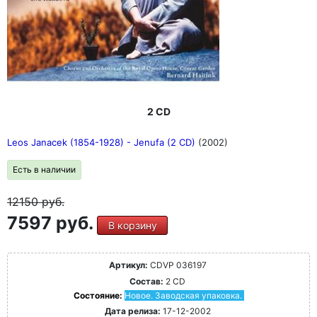
2 CD
Leos Janacek (1854-1928) - Jenufa (2 CD)
(2002)
Есть в наличии
12150
руб.
7597 руб.
В корзину
Артикул:
CDVP 036197
Состав:
2 CD
Состояние:
Новое. Заводская упаковка.
Дата релиза:
17-12-2002